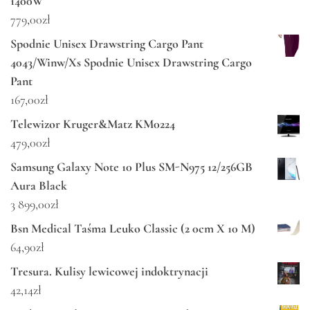
1400W
779,00
zł
Spodnie Unisex Drawstring Cargo Pant
4043/Winw/Xs Spodnie Unisex Drawstring Cargo
Pant
167,00
zł
Telewizor Kruger&Matz KM0224
479,00
zł
Samsung Galaxy Note 10 Plus SM-N975 12/256GB
Aura Black
3 899,00
zł
Bsn Medical Taśma Leuko Classic (2 0cm X 10 M)
64,90
zł
Tresura. Kulisy lewicowej indoktrynacji
42,14
zł