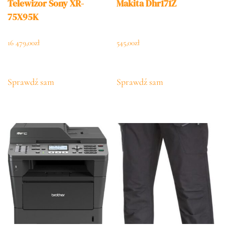
Telewizor Sony XR-
Makita Dhr171Z
75X95K
16 479,00
zł
545,00
zł
Sprawdź sam
Sprawdź sam