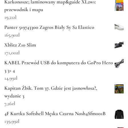
Karkonosze; laminowany map&guide XL2w1:
przewodnik i mapa
19,21
zł
Panter 519743300 Zagros Biały Sy S2 Elastico
165,90
zł
Xblitz Z10 Slim
171,00
zł
KABEL Przewód USB do komputera do GoPro Hero
3 3+ 4
14,99
zł
Kapitan Żbik. Tom 37. Gdzie jest jasnowłosa?,
wydanie 3
7,26
zł
4F Kurtka Softshell Męska Czarna Nosh4Sfm001B
139,99
zł