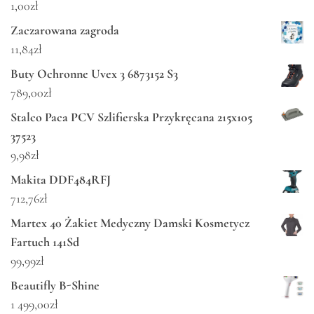
1,00
zł
Zaczarowana zagroda
11,84
zł
Buty Ochronne Uvex 3 6873152 S3
789,00
zł
Stalco Paca PCV Szlifierska Przykręcana 215x105
37523
9,98
zł
Makita DDF484RFJ
712,76
zł
Martex 40 Żakiet Medyczny Damski Kosmetycz
Fartuch 141Sd
99,99
zł
Beautifly B-Shine
1 499,00
zł