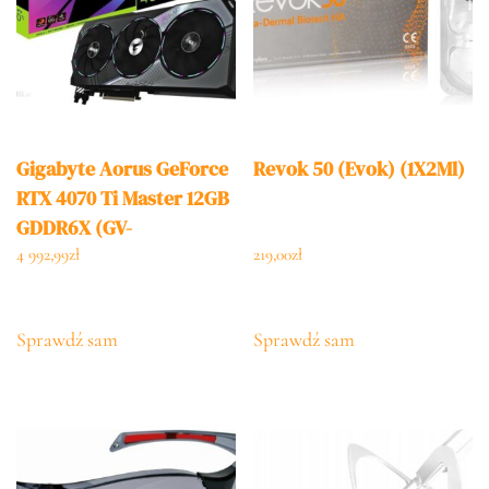
Gigabyte Aorus GeForce
Revok 50 (Evok) (1X2Ml)
RTX 4070 Ti Master 12GB
GDDR6X (GV-
N407TAORUSM-12GD)
4 992,99
zł
219,00
zł
Sprawdź sam
Sprawdź sam