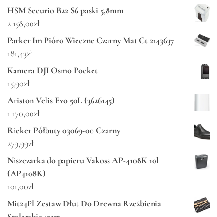
HSM Securio B22 S6 paski 5,8mm
2 158,00
zł
Parker Im Pióro Wieczne Czarny Mat Ct 2143637
181,43
zł
Kamera DJI Osmo Pocket
15,90
zł
Ariston Velis Evo 50L (3626145)
1 170,00
zł
Rieker Półbuty 03069-00 Czarny
279,99
zł
Niszczarka do papieru Vakoss AP-4108K 10l
(AP4108K)
101,00
zł
Mit24Pl Zestaw Dłut Do Drewna Rzeźbienia
Stolarskie 12szt.