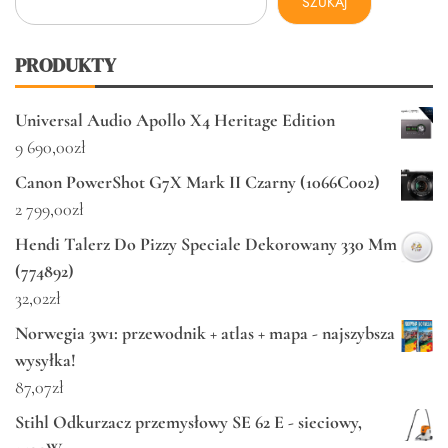
SZUKAJ
PRODUKTY
Universal Audio Apollo X4 Heritage Edition
9 690,00
zł
Canon PowerShot G7X Mark II Czarny (1066C002)
2 799,00
zł
Hendi Talerz Do Pizzy Speciale Dekorowany 330 Mm
(774892)
32,02
zł
Norwegia 3w1: przewodnik + atlas + mapa - najszybsza
wysyłka!
87,07
zł
Stihl Odkurzacz przemysłowy SE 62 E - sieciowy,