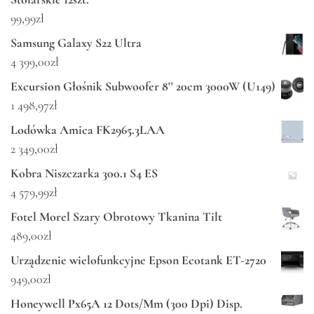
99,99
zł
Samsung Galaxy S22 Ultra
4 399,00
zł
Excursion Głośnik Subwoofer 8'' 20cm 3000W (U149)
1 498,97
zł
Lodówka Amica FK2965.3LAA
2 349,00
zł
Kobra Niszczarka 300.1 S4 ES
4 579,99
zł
Fotel Morel Szary Obrotowy Tkanina Tilt
489,00
zł
Urządzenie wielofunkcyjne Epson Ecotank ET-2720
949,00
zł
Honeywell Px65A 12 Dots/Mm (300 Dpi) Disp.