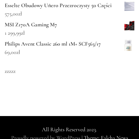
Esselte Obudowy Uñero Przezroczysty 50 Części
575,00
zł
MSI Z170A Gaming M7
1 299,99
zł
Philips Avent Classic 260 ml 1M+ SCF563/17
69,00
zł
zzzzz
All Rights Reserved 2023.
Proudly powered by WordPress
|
Theme: Falcha News