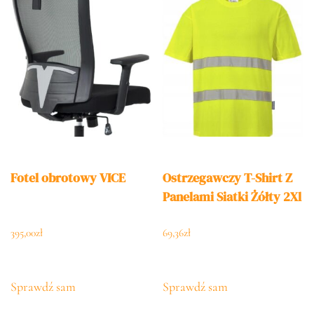
Fotel obrotowy VICE
Ostrzegawczy T-Shirt Z
Panelami Siatki Żółty 2Xl
395,00
zł
69,36
zł
Sprawdź sam
Sprawdź sam