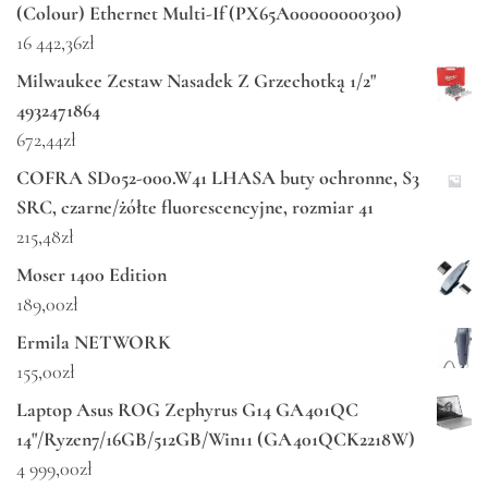
(Colour) Ethernet Multi-If (PX65A00000000300)
16 442,36
zł
Milwaukee Zestaw Nasadek Z Grzechotką 1/2"
4932471864
672,44
zł
COFRA SD052-000.W41 LHASA buty ochronne, S3
SRC, czarne/żółte fluorescencyjne, rozmiar 41
215,48
zł
Moser 1400 Edition
189,00
zł
Ermila NETWORK
155,00
zł
Laptop Asus ROG Zephyrus G14 GA401QC
14"/Ryzen7/16GB/512GB/Win11 (GA401QCK2218W)
4 999,00
zł