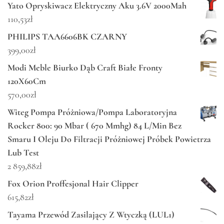
Yato Opryskiwacz Elektryczny Aku 3.6V 2000Mah
110,53
zł
PHILIPS TAA6606BK CZARNY
399,00
zł
Modi Meble Biurko Dąb Craft Białe Fronty
120X60Cm
570,00
zł
Witeg Pompa Próżniowa/Pompa Laboratoryjna
Rocker 800: 90 Mbar ( 670 Mmhg) 84 L/Min Bez
Smaru I Oleju Do Filtracji Próżniowej Próbek Powietrza
Lub Test
2 859,88
zł
Fox Orion Proffesjonal Hair Clipper
615,82
zł
Tayama Przewód Zasilający Z Wtyczką (LUL1)