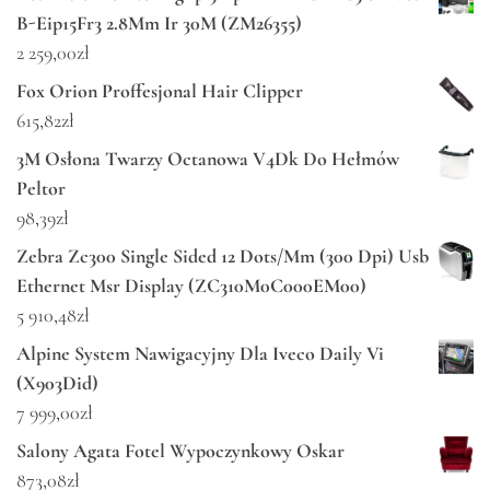
B-Eip15Fr3 2.8Mm Ir 30M (ZM26355)
2 259,00
zł
Fox Orion Proffesjonal Hair Clipper
615,82
zł
3M Osłona Twarzy Octanowa V4Dk Do Hełmów
Peltor
98,39
zł
Zebra Zc300 Single Sided 12 Dots/Mm (300 Dpi) Usb
Ethernet Msr Display (ZC310M0C000EM00)
5 910,48
zł
Alpine System Nawigacyjny Dla Iveco Daily Vi
(X903Did)
7 999,00
zł
Salony Agata Fotel Wypoczynkowy Oskar
873,08
zł