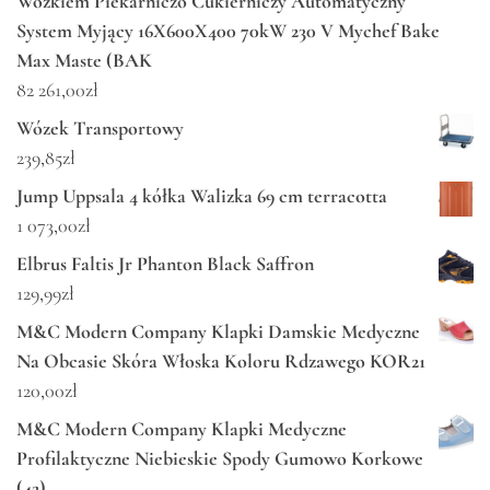
Wózkiem Piekarniczo Cukierniczy Automatyczny
System Myjący 16X600X400 70kW 230 V Mychef Bake
Max Maste (BAK
82 261,00
zł
Wózek Transportowy
239,85
zł
Jump Uppsala 4 kółka Walizka 69 cm terracotta
1 073,00
zł
Elbrus Faltis Jr Phanton Black Saffron
129,99
zł
M&C Modern Company Klapki Damskie Medyczne
Na Obcasie Skóra Włoska Koloru Rdzawego KOR21
120,00
zł
M&C Modern Company Klapki Medyczne
Profilaktyczne Niebieskie Spody Gumowo Korkowe
(42)