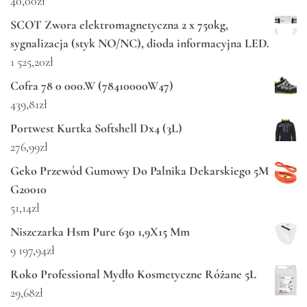
40,00
zł
SCOT Zwora elektromagnetyczna 2 x 750kg,
sygnalizacja (styk NO/NC), dioda informacyjna LED.
1 525,20
zł
Cofra 78 0 000.W (78410000W47)
439,81
zł
Portwest Kurtka Softshell Dx4 (3L)
276,99
zł
Geko Przewód Gumowy Do Palnika Dekarskiego 5M
G20010
51,14
zł
Niszczarka Hsm Pure 630 1,9X15 Mm
9 197,94
zł
Roko Professional Mydło Kosmetyczne Różane 5L
29,68
zł