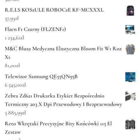
R.E.I.S KOSzULE ROBOCzE KF-MCXXXL
37,93
zł
Flzen F1 Czarny (FLZENF1)
1 234,61
zł
M&C Bluza Medyczna Elastyczna Bloom Fit W1 Roz
Xs
81,00
zł
Telewizor Samsung QE55QN95B
6 545,00
zł
Zebra Zd621 Drukarka Etykiet Bezpośrednio
Termiczny 203 X Dpi Przewodowy I Bezprzewodowy
3 885,99
zł
Reto Wkrętaki Precyzyjne Bity Końcówki 115 El
Zestaw