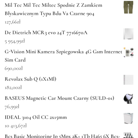
Mil Tec Mil Tec Miltec Spodnie Z Zamkiem
Błyskawicznym Typu Bdu Va Czarne 904
127,66
zł
De Dietrich MCR3 evo 24T 7716670A
5 954,99
zł
G-Vision Mini Kamera Szpiegowska 4G Gsm Internet
Sim Card
690,00
zł
Revolax Sub Q (1X1Ml)
182,00
zł
BASEUS Magnetic Car Mount Czarny (SULD-01)
76,99
zł
IDEAL 3104 Oil CC 2x15mm
10 413,67
zł
Bcs Basic Monitoring Ip 5Mpx 2K+ 1Tb H265 6X Bcs-