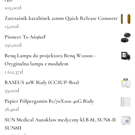
105,00
zł
Zatrzaśnik karabinek 21mm Quick Release Consorte
15,00
zł
Pioneer Ts-A6960F
250,00
zł
Benq Lampa do projektora Benq W11000 -
Oryginalna lampa z modułem
1 612,37
zł
BASEUS 20W Biały (CCSUP-B02)
39,00
zł
Papier Półpergamin B1/70X100 40G Biały
18,40
zł
SUN Medical Autoklaw medyczny kl.B 8L SUN8-II
SUN8II