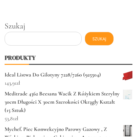
Szukaj
SZUKAJ
PRODUKTY
Ideal Listwa Do Gilotyny 7228/7260 (925504)
143,91
zł
Meditrade 4362 Beesana Wacik Z Różykiem Sterylny
30cm Długości X 30cm Szerokości Okrągły Kształt
(15 Sztuk)
53,81
zł
Mychef. Piec Konwekcyjno Parowy Gazowy , Z