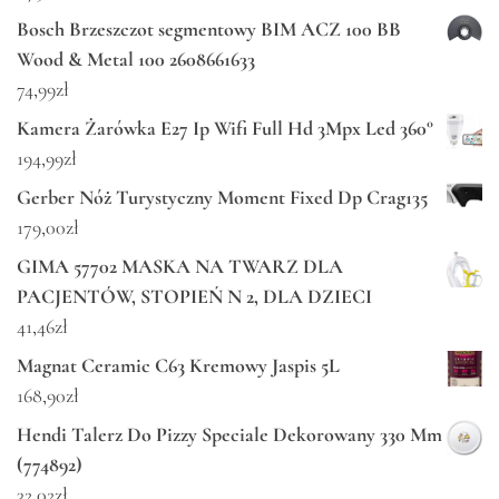
Bosch Brzeszczot segmentowy BIM ACZ 100 BB
Wood & Metal 100 2608661633
74,99
zł
Kamera Żarówka E27 Ip Wifi Full Hd 3Mpx Led 360°
194,99
zł
Gerber Nóż Turystyczny Moment Fixed Dp Crag135
179,00
zł
GIMA 57702 MASKA NA TWARZ DLA
PACJENTÓW, STOPIEŃ N 2, DLA DZIECI
41,46
zł
Magnat Ceramic C63 Kremowy Jaspis 5L
168,90
zł
Hendi Talerz Do Pizzy Speciale Dekorowany 330 Mm
(774892)
32,02
zł