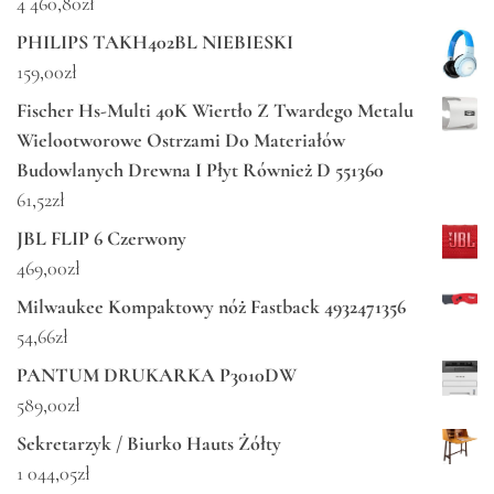
4 460,80
zł
PHILIPS TAKH402BL NIEBIESKI
159,00
zł
Fischer Hs-Multi 40K Wiertło Z Twardego Metalu
Wielootworowe Ostrzami Do Materiałów
Budowlanych Drewna I Płyt Również D 551360
61,52
zł
JBL FLIP 6 Czerwony
469,00
zł
Milwaukee Kompaktowy nóż Fastback 4932471356
54,66
zł
PANTUM DRUKARKA P3010DW
589,00
zł
Sekretarzyk / Biurko Hauts Żółty
1 044,05
zł