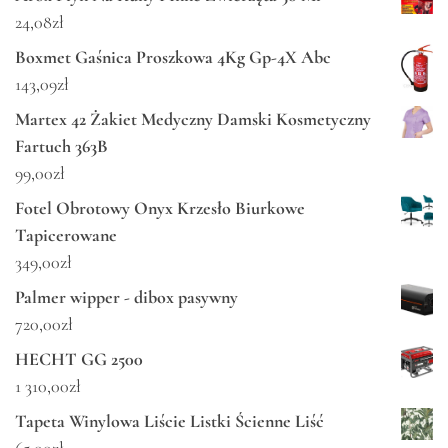
24,08
zł
Boxmet Gaśnica Proszkowa 4Kg Gp-4X Abc
143,09
zł
Martex 42 Żakiet Medyczny Damski Kosmetyczny
Fartuch 363B
99,00
zł
Fotel Obrotowy Onyx Krzesło Biurkowe
Tapicerowane
349,00
zł
Palmer wipper - dibox pasywny
720,00
zł
HECHT GG 2500
1 310,00
zł
Tapeta Winylowa Liście Listki Ścienne Liść