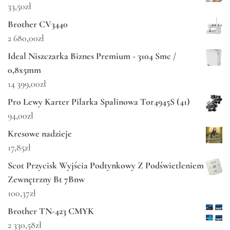
33,50
zł
Brother CV3440
2 680,00
zł
Ideal Niszczarka Biznes Premium - 3104 Smc /
0,8x5mm
14 399,00
zł
Pro Lewy Karter Pilarka Spalinowa Tor4945S (41)
94,00
zł
Kresowe nadzieje
17,85
zł
Scot Przycisk Wyjścia Podtynkowy Z Podświetleniem
Zewnętrzny Bt 7Bnw
100,37
zł
Brother TN-423 CMYK
2 330,58
zł