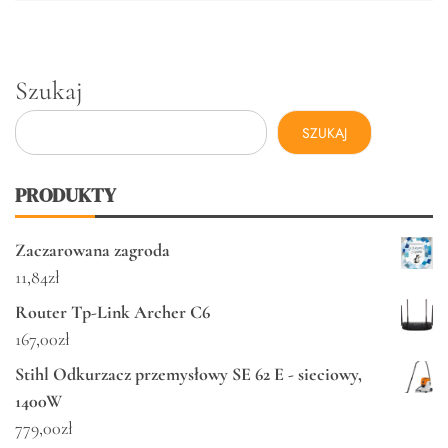
Szukaj
SZUKAJ
PRODUKTY
Zaczarowana zagroda
11,84
zł
Router Tp-Link Archer C6
167,00
zł
Stihl Odkurzacz przemysłowy SE 62 E - sieciowy,
1400W
779,00
zł