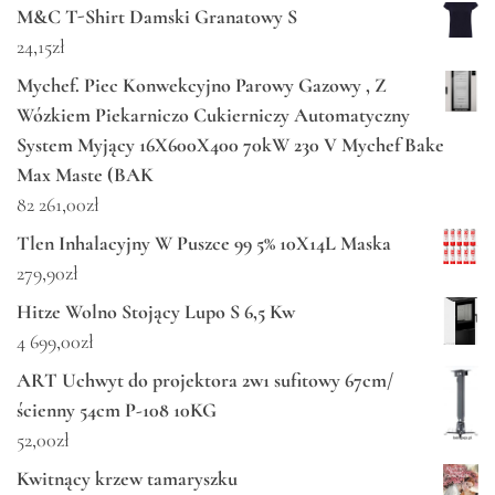
M&C T-Shirt Damski Granatowy S
24,15
zł
Mychef. Piec Konwekcyjno Parowy Gazowy , Z
Wózkiem Piekarniczo Cukierniczy Automatyczny
System Myjący 16X600X400 70kW 230 V Mychef Bake
Max Maste (BAK
82 261,00
zł
Tlen Inhalacyjny W Puszce 99 5% 10X14L Maska
279,90
zł
Hitze Wolno Stojący Lupo S 6,5 Kw
4 699,00
zł
ART Uchwyt do projektora 2w1 sufitowy 67cm/
ścienny 54cm P-108 10KG
52,00
zł
Kwitnący krzew tamaryszku