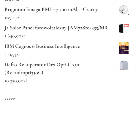
Brigmton Emaga BML-17 500 mAh - Czarny
189,47
zł
Ja Solar Panel fotowoltaiczny JAM72S20-455/MR
1 640,00
zł
IBM Cognos 8 Business Intelligence
359,53
zł
Defro Rekuperator Drx Opti C 350
(Rekudropti350C)
10 350,00
zł
zzzzz