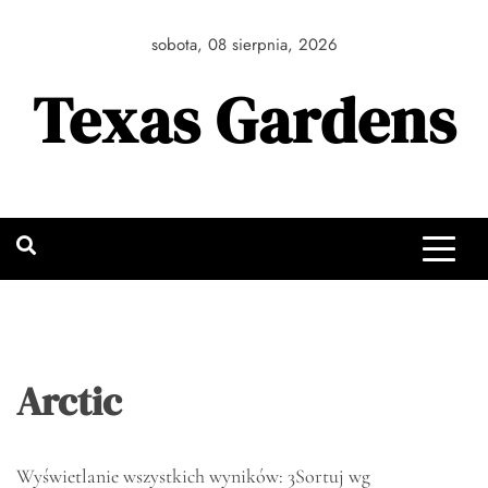
Skip
to
sobota, 08 sierpnia, 2026
content
Texas Gardens
Arctic
Wyświetlanie wszystkich wyników: 3
Sortuj wg