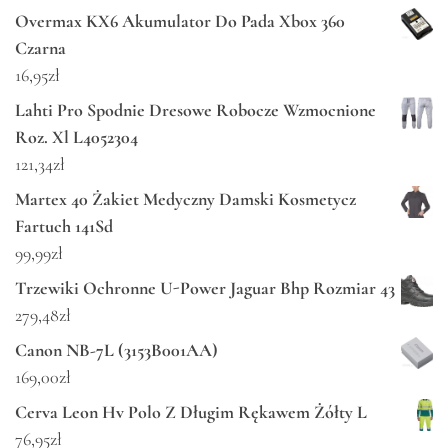
Overmax KX6 Akumulator Do Pada Xbox 360
Czarna
16,95
zł
Lahti Pro Spodnie Dresowe Robocze Wzmocnione
Roz. Xl L4052304
121,34
zł
Martex 40 Żakiet Medyczny Damski Kosmetycz
Fartuch 141Sd
99,99
zł
Trzewiki Ochronne U-Power Jaguar Bhp Rozmiar 43
279,48
zł
Canon NB-7L (3153B001AA)
169,00
zł
Cerva Leon Hv Polo Z Długim Rękawem Żółty L
76,95
zł