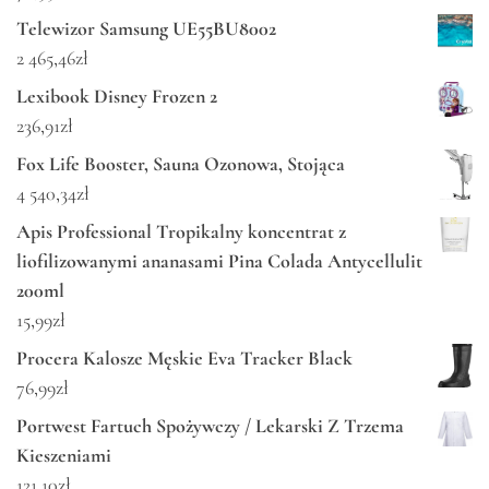
Telewizor Samsung UE55BU8002
2 465,46
zł
Lexibook Disney Frozen 2
236,91
zł
Fox Life Booster, Sauna Ozonowa, Stojąca
4 540,34
zł
Apis Professional Tropikalny koncentrat z
liofilizowanymi ananasami Pina Colada Antycellulit
200ml
15,99
zł
Procera Kalosze Męskie Eva Tracker Black
76,99
zł
Portwest Fartuch Spożywczy / Lekarski Z Trzema
Kieszeniami
121,10
zł