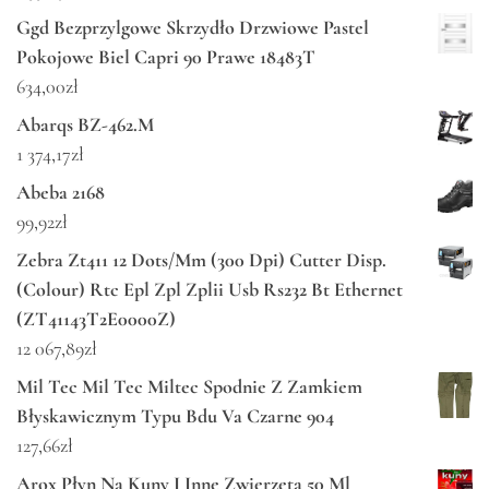
Ggd Bezprzylgowe Skrzydło Drzwiowe Pastel
Pokojowe Biel Capri 90 Prawe 18483T
634,00
zł
Abarqs BZ-462.M
1 374,17
zł
Abeba 2168
99,92
zł
Zebra Zt411 12 Dots/Mm (300 Dpi) Cutter Disp.
(Colour) Rtc Epl Zpl Zplii Usb Rs232 Bt Ethernet
(ZT41143T2E0000Z)
12 067,89
zł
Mil Tec Mil Tec Miltec Spodnie Z Zamkiem
Błyskawicznym Typu Bdu Va Czarne 904
127,66
zł
Arox Płyn Na Kuny I Inne Zwierzęta 50 Ml