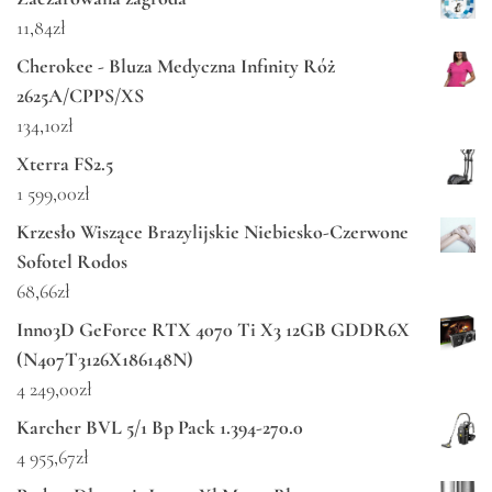
11,84
zł
Cherokee - Bluza Medyczna Infinity Róż
2625A/CPPS/XS
134,10
zł
Xterra FS2.5
1 599,00
zł
Krzesło Wiszące Brazylijskie Niebiesko-Czerwone
Sofotel Rodos
68,66
zł
Inno3D GeForce RTX 4070 Ti X3 12GB GDDR6X
(N407T3126X186148N)
4 249,00
zł
Karcher BVL 5/1 Bp Pack 1.394-270.0
4 955,67
zł