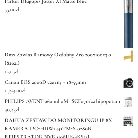
Parker Długopis Jotter Xl Matte Blue
55,00
zł
Dmx Zawias Ramowy Ozdobny Zro 200x100x3,0
(82621)
12,05
zł
Canon EOS 2000D czarny + 18-55mm
1 799,00
zł
PHILIPS AVENT 260 ml 0M+ SCF070/22 hipopotam
40,43
zł
DAHUA ZESTAW DO MONITORINGU IP 8X
KAMERA IPC-HDW2441TM-S-0280B,
REJESTRATOR NVR4108HS-4KS2/L