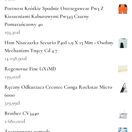
Portwest Krótkie Spodnie Ostrzegawcze Pw3 Z
Kieszeniami Kaburowymi Pw343 Czarny
Pomarańczowy 40
193,30
zł
Hsm Niszczarka Securio P40I 1,9 X 15 Mm + Osobny
Mechanizm Tnący Cd 4 7
14 058,90
zł
Regenovue Fine (1X1Ml)
159,00
zł
Ręczny Odkurzacz Cecotec Conga Rockstar Micro
6000
319,99
zł
Brother CV3440
2 680,00
zł
Zaczarowana zagroda