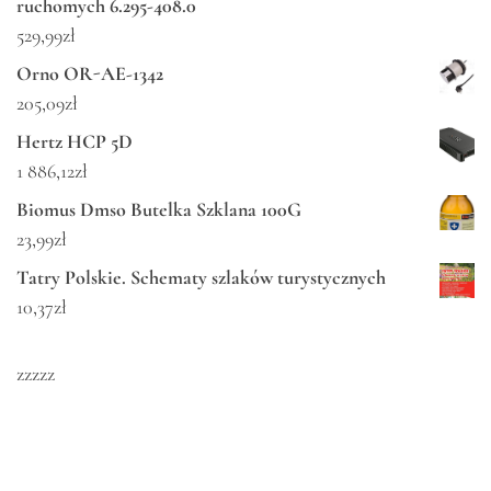
ruchomych 6.295-408.0
529,99
zł
Orno OR-AE-1342
205,09
zł
Hertz HCP 5D
1 886,12
zł
Biomus Dmso Butelka Szklana 100G
23,99
zł
Tatry Polskie. Schematy szlaków turystycznych
10,37
zł
zzzzz