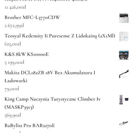
11 426,00
zł
Brother MFC-L3770CDW
2 672,99
zł
Teosyal Redensity Ii Puresense Z Lidokainą (2X1Ml)
625,00
zł
K&S 8kW KS10000E
5 199,00
zł
Makita DCL182ZB 18V Bez Akumulatora I
Ładowarki
79,00
zł
King Camp Naczynia Turystyczne Climber Iv
(MASKP3913)
569,90
zł
BaByliss Pro BAB2270E