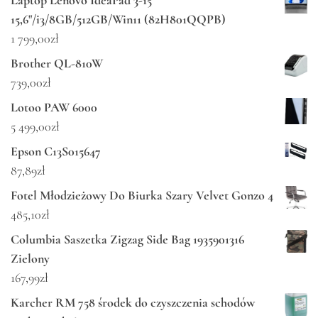
15,6"/i3/8GB/512GB/Win11 (82H801QQPB)
1 799,00
zł
Brother QL-810W
739,00
zł
Lotoo PAW 6000
5 499,00
zł
Epson C13S015647
87,89
zł
Fotel Młodzieżowy Do Biurka Szary Velvet Gonzo 4
485,10
zł
Columbia Saszetka Zigzag Side Bag 1935901316
Zielony
167,99
zł
Karcher RM 758 środek do czyszczenia schodów