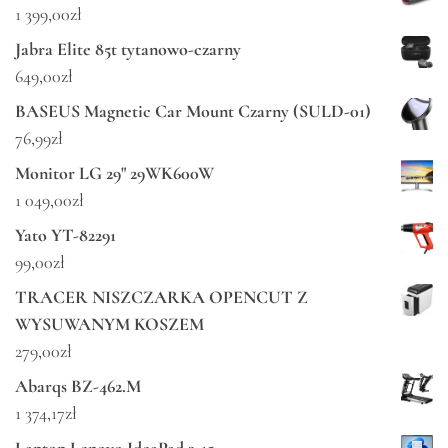
1 399,00
zł
Jabra Elite 85t tytanowo-czarny
649,00
zł
BASEUS Magnetic Car Mount Czarny (SULD-01)
76,99
zł
Monitor LG 29" 29WK600W
1 049,00
zł
Yato YT-82291
99,00
zł
TRACER NISZCZARKA OPENCUT Z
WYSUWANYM KOSZEM
279,00
zł
Abarqs BZ-462.M
1 374,17
zł
Laptop Lenovo IdeaPad 3-15