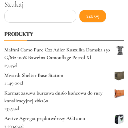
Szukaj
SZUKAJ
PRODUKTY
Malfini Camo Pure C22 Adler Koszulka Damska 150
G/M2 100% Bawełna Camouflage Petrol Xl
29,45
zł
Mivardi Shelter Base Station
1 149,00
zł
Karmat zasuwa burzowa dn160 końcowa do rury
kanalizacyjnej zbk160
137,99
zł
Active Agregat prądotwórczy AGI2000
3 399,00
zł