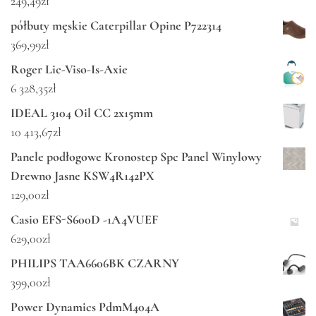
249,49
zł
półbuty męskie Caterpillar Opine P722314
369,99
zł
Roger Lic-Viso-Is-Axie
6 328,35
zł
IDEAL 3104 Oil CC 2x15mm
10 413,67
zł
Panele podłogowe Kronostep Spc Panel Winylowy
Drewno Jasne KSW4R142PX
129,00
zł
Casio EFS-S600D -1A4VUEF
629,00
zł
PHILIPS TAA6606BK CZARNY
399,00
zł
Power Dynamics PdmM404A