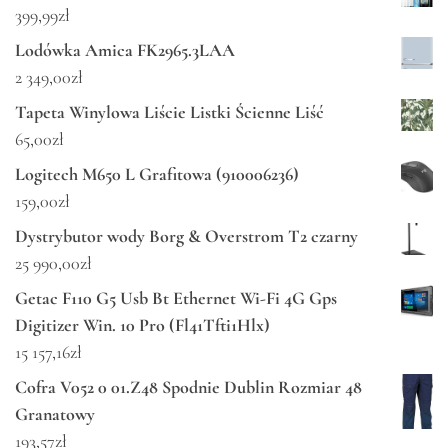
399,99
zł
Lodówka Amica FK2965.3LAA
2 349,00
zł
Tapeta Winylowa Liście Listki Ścienne Liść
65,00
zł
Logitech M650 L Grafitowa (910006236)
159,00
zł
Dystrybutor wody Borg & Overstrom T2 czarny
25 990,00
zł
Getac F110 G5 Usb Bt Ethernet Wi-Fi 4G Gps
Digitizer Win. 10 Pro (Fl41Tfti1Hlx)
15 157,16
zł
Cofra V052 0 01.Z48 Spodnie Dublin Rozmiar 48
Granatowy
193,57
zł