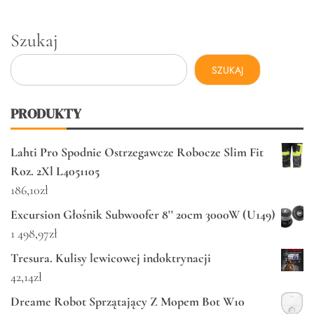
Szukaj
SZUKAJ
PRODUKTY
Lahti Pro Spodnie Ostrzegawcze Robocze Slim Fit
Roz. 2Xl L4051105
186,10
zł
Excursion Głośnik Subwoofer 8'' 20cm 3000W (U149)
1 498,97
zł
Tresura. Kulisy lewicowej indoktrynacji
42,14
zł
Dreame Robot Sprzątający Z Mopem Bot W10