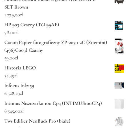
SET Brown
1 279,00
zł
HP 903 Czarny (T6L99AE)
78,00
zł
Canon Papier fotograficzny ZP-2030-2C (Zoemini)
(4967C003) Czarny
59,00
zł
Historia LEGO
54,49
zł
Infocus Inl2159
6 528,29
zł
Intimus Niszczarka 100 Cp4 (INTIMUS100CP4)
6 545,00
zł
Tws Edifier NeoBuds Pro (białe)