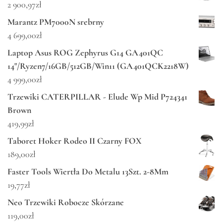
2 900,97
zł
Marantz PM7000N srebrny
4 699,00
zł
Laptop Asus ROG Zephyrus G14 GA401QC
14"/Ryzen7/16GB/512GB/Win11 (GA401QCK2218W)
4 999,00
zł
Trzewiki CATERPILLAR - Elude Wp Mid P724341
Brown
419,99
zł
Taboret Hoker Rodeo II Czarny FOX
189,00
zł
Faster Tools Wiertła Do Metalu 13Szt. 2-8Mm
19,77
zł
Neo Trzewiki Robocze Skórzane
119,00
zł