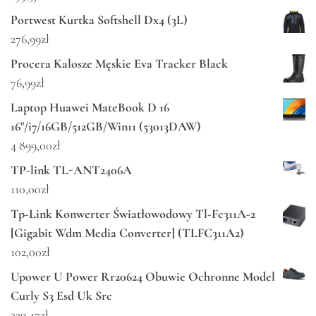
Portwest Kurtka Softshell Dx4 (3L)
276,99
zł
Procera Kalosze Męskie Eva Tracker Black
76,99
zł
Laptop Huawei MateBook D 16
16"/i7/16GB/512GB/Win11 (53013DAW)
4 899,00
zł
TP-link TL-ANT2406A
110,00
zł
Tp-Link Konwerter Światłowodowy Tl-Fc311A-2
[Gigabit Wdm Media Converter] (TLFC311A2)
102,00
zł
Upower U Power Rr20624 Obuwie Ochronne Model
Curly S3 Esd Uk Src
329,47
zł