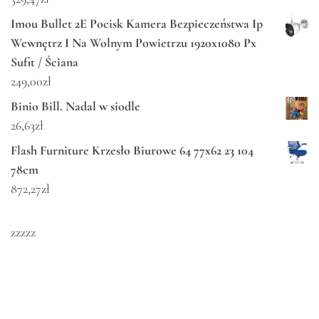
Imou Bullet 2E Pocisk Kamera Bezpieczeństwa Ip
Wewnętrz I Na Wolnym Powietrzu 1920x1080 Px
Sufit / Ściana
249,00
zł
Binio Bill. Nadal w siodle
26,63
zł
Flash Furniture Krzesło Biurowe 64 77x62 23 104
78cm
872,27
zł
zzzzz