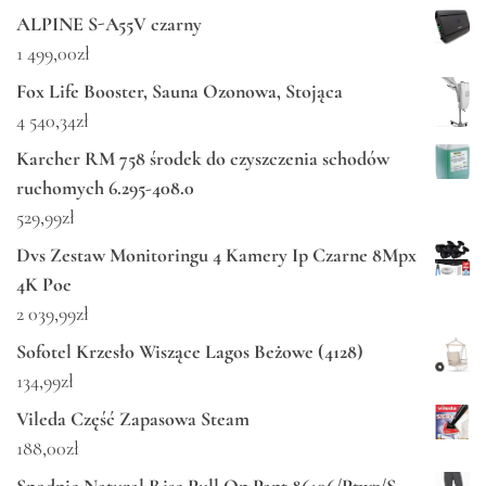
ALPINE S-A55V czarny
1 499,00
zł
Fox Life Booster, Sauna Ozonowa, Stojąca
4 540,34
zł
Karcher RM 758 środek do czyszczenia schodów
ruchomych 6.295-408.0
529,99
zł
Dvs Zestaw Monitoringu 4 Kamery Ip Czarne 8Mpx
4K Poe
2 039,99
zł
Sofotel Krzesło Wiszące Lagos Beżowe (4128)
134,99
zł
Vileda Część Zapasowa Steam
188,00
zł