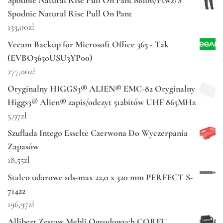
Spodnie Natural Rise Pull On Pant 86106/Ptwz/S
Spodnie Natural Rise Pull On Pant
133,00
zł
Veeam Backup for Microsoft Office 365 - Tak
(EVBO3650USU3YP00)
277,00
zł
Oryginalny HIGGS3® ALIEN® EMC-82 Oryginalny
Higgs3® Alien® zapis/odczyt 512bitów UHF 865MHz
5,97
zł
Szuflada Intego Esselte Czerwona Do Wyczerpania
Zapasów
18,55
zł
Stalco udarowe sds-max 22,0 x 320 mm PERFECT S-
71422
196,97
zł
Allibert Zestaw Mebli Ogrodowych CORFU