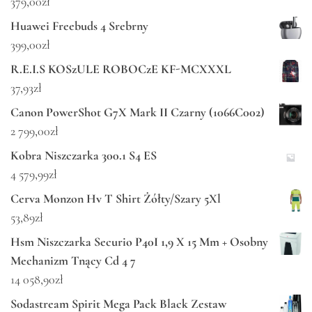
379,00
zł
Huawei Freebuds 4 Srebrny
399,00
zł
R.E.I.S KOSzULE ROBOCzE KF-MCXXXL
37,93
zł
Canon PowerShot G7X Mark II Czarny (1066C002)
2 799,00
zł
Kobra Niszczarka 300.1 S4 ES
4 579,99
zł
Cerva Monzon Hv T Shirt Żółty/Szary 5Xl
53,89
zł
Hsm Niszczarka Securio P40I 1,9 X 15 Mm + Osobny
Mechanizm Tnący Cd 4 7
14 058,90
zł
Sodastream Spirit Mega Pack Black Zestaw