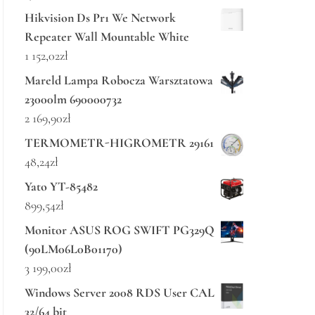
Hikvision Ds Pr1 We Network
Repeater Wall Mountable White
1 152,02
zł
Mareld Lampa Robocza Warsztatowa
23000lm 690000732
2 169,90
zł
TERMOMETR-HIGROMETR 29161
48,24
zł
Yato YT-85482
899,54
zł
Monitor ASUS ROG SWIFT PG329Q
(90LM06L0B01170)
3 199,00
zł
Windows Server 2008 RDS User CAL
32/64 bit