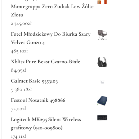
Montegrappa Zero Zodiak Lew Żółte
Złoto
2 345,00
zł
Fotel Młodzieżowy Do Biurka Szary
Velvet Gonzo 4
485,10
zł
Xblitz Pure Beast Czarno-Białe
84,99
zł
Galmet Basic 9353103
9 380,18
zł
Festool Notatnik 498866
72,00
zł
Logitech MK295 Silent Wireless
grafitowy (920-009800)
174,11
zł