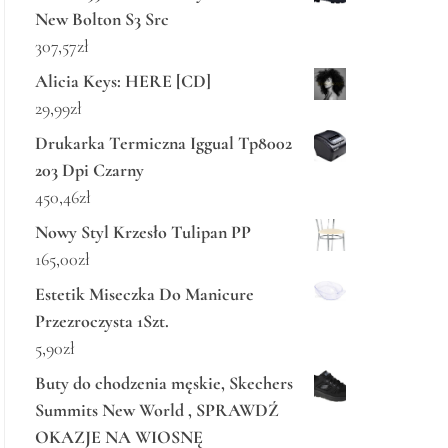
New Bolton S3 Src
307,57
zł
Alicia Keys: HERE [CD]
29,99
zł
Drukarka Termiczna Iggual Tp8002
203 Dpi Czarny
450,46
zł
Nowy Styl Krzesło Tulipan PP
165,00
zł
Estetik Miseczka Do Manicure
Przezroczysta 1Szt.
5,90
zł
Buty do chodzenia męskie, Skechers
Summits New World , SPRAWDŹ
OKAZJE NA WIOSNĘ