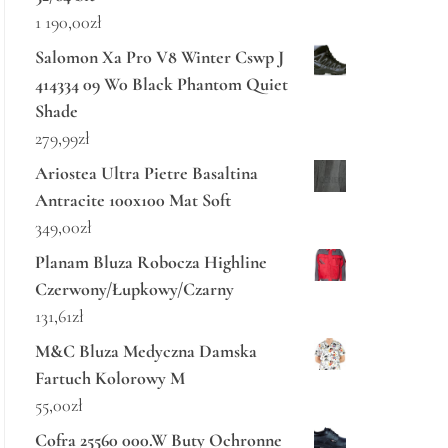
1 190,00
zł
Salomon Xa Pro V8 Winter Cswp J
414334 09 W0 Black Phantom Quiet
Shade
279,99
zł
Ariostea Ultra Pietre Basaltina
Antracite 100x100 Mat Soft
349,00
zł
Planam Bluza Robocza Highline
Czerwony/Łupkowy/Czarny
131,61
zł
M&C Bluza Medyczna Damska
Fartuch Kolorowy M
55,00
zł
Cofra 25560 000.W Buty Ochronne