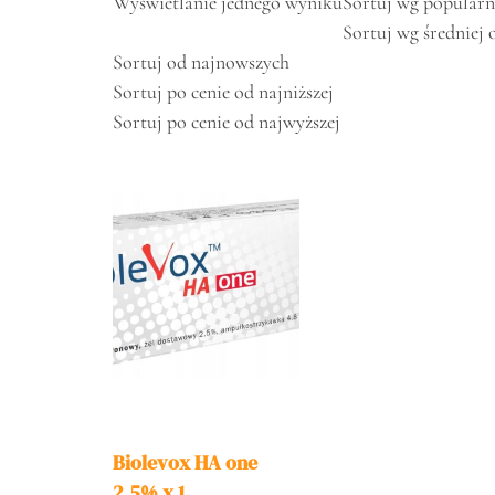
Wyświetlanie jednego wyniku
Sortuj wg popularn
Sortuj wg średniej 
Sortuj od najnowszych
Sortuj po cenie od najniższej
Sortuj po cenie od najwyższej
Biolevox HA one
2,5% x 1