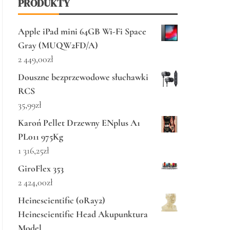
PRODUKTY
Apple iPad mini 64GB Wi-Fi Space
Gray (MUQW2FD/A)
2 449,00
zł
Douszne bezprzewodowe słuchawki
RCS
35,99
zł
Karoń Pellet Drzewny ENplus A1
PL011 975Kg
1 316,25
zł
GiroFlex 353
2 424,00
zł
Heinescientific (0Ray2)
Heinescientific Head Akupunktura
Model