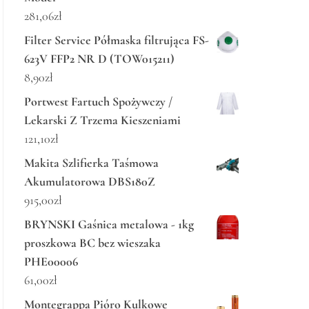
281,06
zł
Filter Service Półmaska filtrująca FS-
623V FFP2 NR D (TOW015211)
8,90
zł
Portwest Fartuch Spożywczy /
Lekarski Z Trzema Kieszeniami
121,10
zł
Makita Szlifierka Taśmowa
Akumulatorowa DBS180Z
915,00
zł
BRYNSKI Gaśnica metalowa - 1kg
proszkowa BC bez wieszaka
PHE00006
61,00
zł
Montegrappa Pióro Kulkowe