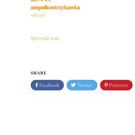
ampułkostrzykawka
4,8ml
598,74
zł
Sprawdź sam
SHARE
Facebook
Twitter
Pinterest