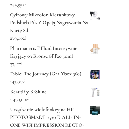
249,99
zł
Cyfrowy Mikrofon Kierunkowy
Podsłuch Pds Z Opcją Nagrywania Na
Kartę Sd
279,00
zł
Pharmaceris F Fluid Intensywnie
Kryjący 03 Bronze SPF20 30ml
37,12
zł
Fable: The Journey (Gra Xbox 360)
143,00
zł
Beautifly B-Shine
1 499,00
zł
Urządzenie wielofunkcyjne HP
PHOTOSMART 7520 E-ALL-IN-
ONE WIFI IMPRESSION RECTO-