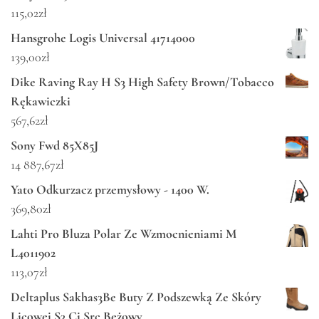
115,02
zł
Hansgrohe Logis Universal 41714000
139,00
zł
Dike Raving Ray H S3 High Safety Brown/Tobacco
Rękawiczki
567,62
zł
Sony Fwd 85X85J
14 887,67
zł
Yato Odkurzacz przemysłowy - 1400 W.
369,80
zł
Lahti Pro Bluza Polar Ze Wzmocnieniami M
L4011902
113,07
zł
Deltaplus Sakhas3Be Buty Z Podszewką Ze Skóry
Licowej S3 Ci Src Beżowy