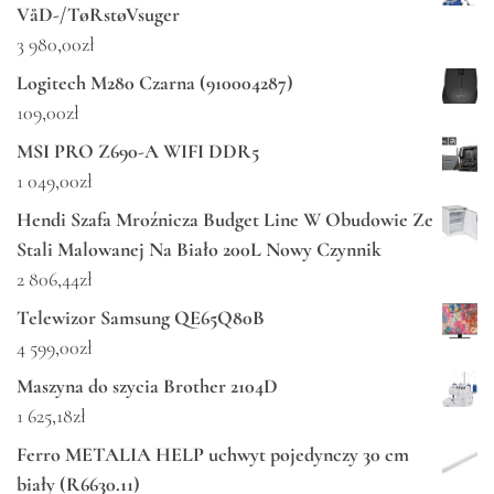
VåD-/TøRstøVsuger
3 980,00
zł
Logitech M280 Czarna (910004287)
109,00
zł
MSI PRO Z690-A WIFI DDR5
1 049,00
zł
Hendi Szafa Mroźnicza Budget Line W Obudowie Ze
Stali Malowanej Na Biało 200L Nowy Czynnik
2 806,44
zł
Telewizor Samsung QE65Q80B
4 599,00
zł
Maszyna do szycia Brother 2104D
1 625,18
zł
Ferro METALIA HELP uchwyt pojedynczy 30 cm
biały (R6630.11)