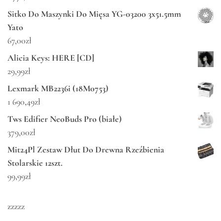
Sitko Do Maszynki Do Mięsa YG-03200 3x51.5mm
Yato
67,00
zł
Alicia Keys: HERE [CD]
29,99
zł
Lexmark MB2236i (18M0753)
1 690,49
zł
Tws Edifier NeoBuds Pro (białe)
379,00
zł
Mit24Pl Zestaw Dłut Do Drewna Rzeźbienia
Stolarskie 12szt.
99,99
zł
zzzzz