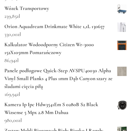
Wózek Transportowy
239,85
zł
Orion Aquadream Drinkmate White 1,1L 130657
330,00
zł
Kalkulator Wodoodporny Citizen Wr-3000
152X105mm Pomarańczowy
86,94
zł
Panele podłogowe Quick-Step AVSPU40030 Alpha
Vinyl Small Planks 4 Plus 1mm Dąb Canyon szary ze
śladami cięcia piłą
169,94
zł
Kamera Ip Ipc Hdw3541Em S 0280B S2 Black
Wizsense 5 Mpx 2.8 Mm Dahua
980,00
zł
Zestaw Mebli Biurowych Biały Biurko I Regały