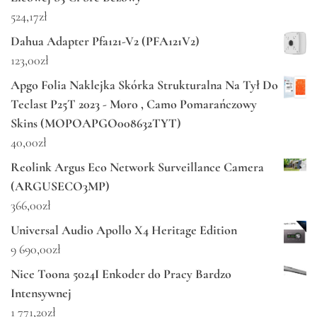
524,17
zł
Dahua Adapter Pfa121-V2 (PFA121V2)
123,00
zł
Apgo Folia Naklejka Skórka Strukturalna Na Tył Do
Teclast P25T 2023 - Moro , Camo Pomarańczowy
Skins (MOPOAPGO008632TYT)
40,00
zł
Reolink Argus Eco Network Surveillance Camera
(ARGUSECO3MP)
366,00
zł
Universal Audio Apollo X4 Heritage Edition
9 690,00
zł
Nice Toona 5024I Enkoder do Pracy Bardzo
Intensywnej
1 771,20
zł