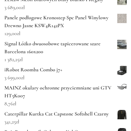
3 689,00
zł
Panele podłogowe Kronostep Spc Panel Winylowy
Drewno Jasne KSW4R142PX
129,00
zł
Signal Łóżko dwuosobowe tapicerowane szare
Barcelona 160x200
1 382,25
zł
iRobot Roomba Combo j7+
3 699,00
zł
MAINZ okulary ochronne przyciemniane uni GTV
HT5K007
8,76
zł
Caterpillar Kurtka Cat Capstone Softshell Czarny
341,25
zł