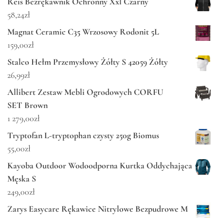
Reis Bezrękawnik Ochronny Xxl Czarny
58,24
zł
Magnat Ceramic C35 Wrzosowy Rodonit 5L
159,00
zł
Stalco Hełm Przemysłowy Żółty S 42059 Żółty
26,99
zł
Allibert Zestaw Mebli Ogrodowych CORFU
SET Brown
1 279,00
zł
Tryptofan L-tryptophan czysty 250g Biomus
55,00
zł
Kayoba Outdoor Wodoodporna Kurtka Oddychająca
Męska S
249,00
zł
Zarys Easycare Rękawice Nitrylowe Bezpudrowe M