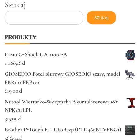
Szukaj
SZUKAJ
PRODUKTY
Casio G-Shock GA-1100-2A
1 066,18
zł
GIOSEDIO Fotel biurowy GIOSEDIO szary, model
FBR011 FBR011
619,00
zł
Nutool Wiertarko-Wkrętarka Akumulatorowa 18V
NPK182LPL
315,00
zł
Brother P-Touch Pt-D460Btvp (PTD460BTVPRG1)
586,04
zł