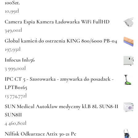
100Szt.
10,99
zł
Camera Espia Kamera Ładowarka WiFi FullHD
349,00
zł
Global kamień do ostrzenia KING 800/6000 PB-04
197,93
zł
Infocus Inl156
3 999,00
zł
IPC CT 5 - Szorowarka - zmywarka do posadzek -
LPTB0165
13 774,77
zł
SUN Medical Autoklaw medyczny kl.B 8L SUN8-II
SUN8II
4 460,80
zł
Nilfisk Odkurzacz Attix 30-21 Pc