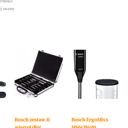
rności
ej oceny
Bosch zestaw 11
Bosch ErgoMixx
wierteł dłut
MS6CB6110