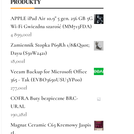
PRODUKTY
APPLE iPad Air 10.9" 5 gen. 256 GB 5G
Wi-Fi Gwiezdna szarość (MM713FDA)
4 899,00
zł
Zamiennik Stopka P69Rh 1/8&Quot;
Dayu (S50W2421)
18,00
zł
Veeam Backup for Microsoft Office
365 - Tak (EVBO3650USU3YP00)
277,00
zł
COFRA Buty bezpieczne BRC-
URAL
190,28
zł
Magnat Ceramic C63 Kremowy Jaspis
5L