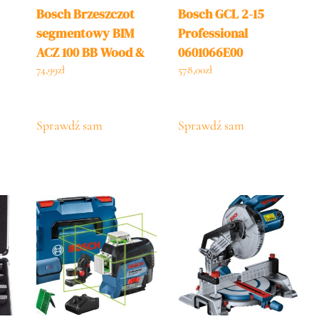
Bosch Brzeszczot
Bosch GCL 2-15
segmentowy BIM
Professional
ACZ 100 BB Wood &
0601066E00
Metal 100
74,99
zł
578,00
zł
2608661633
Sprawdź sam
Sprawdź sam