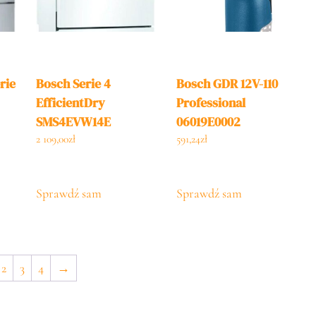
rie
Bosch Serie 4
Bosch GDR 12V-110
EfficientDry
Professional
SMS4EVW14E
06019E0002
2 109,00
zł
591,24
zł
Sprawdź sam
Sprawdź sam
2
3
4
→