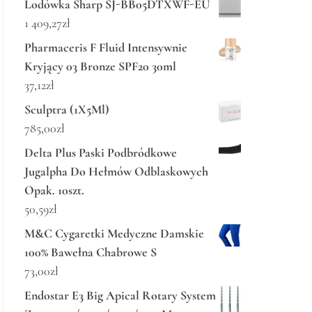
Lodówka Sharp SJ-BB05DTXWF-EU
1 409,27
zł
Pharmaceris F Fluid Intensywnie
Kryjący 03 Bronze SPF20 30ml
37,12
zł
Sculptra (1X5Ml)
785,00
zł
Delta Plus Paski Podbródkowe
Jugalpha Do Hełmów Odblaskowych
Opak. 10szt.
50,59
zł
M&C Cygaretki Medyczne Damskie
100% Bawełna Chabrowe S
73,00
zł
Endostar E3 Big Apical Rotary System