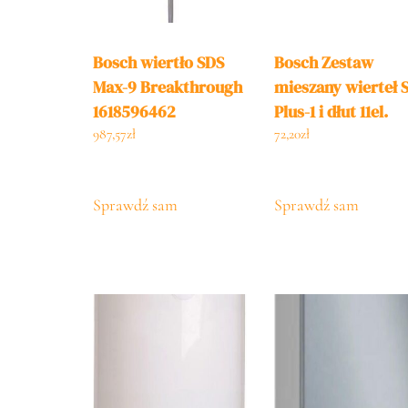
Bosch wiertło SDS
Bosch Zestaw
Max-9 Breakthrough
mieszany wierteł 
1618596462
Plus-1 i dłut 11el.
2608578765
987,57
zł
72,20
zł
Sprawdź sam
Sprawdź sam