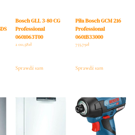
Bosch GLL 3-80 CG
Piła Bosch GCM 216
SDS
Professional
Professional
0601063T00
0601B33000
2 011,58
zł
755,79
zł
Sprawdź sam
Sprawdź sam