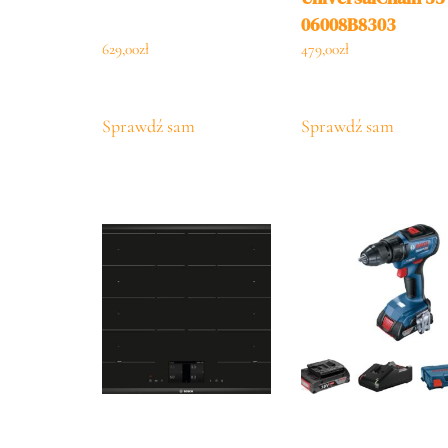
06008B8303
629,00
zł
479,00
zł
Sprawdź sam
Sprawdź sam