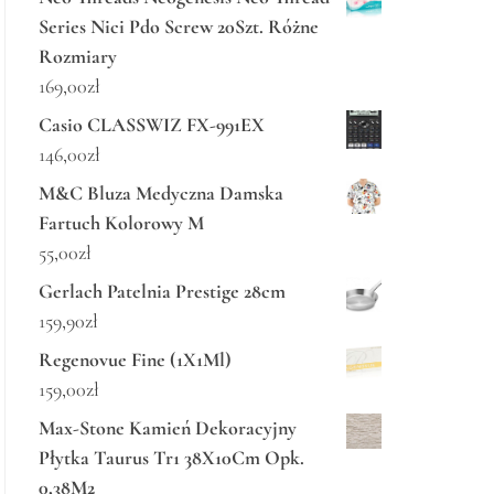
Series Nici Pdo Screw 20Szt. Różne
Rozmiary
169,00
zł
Casio CLASSWIZ FX-991EX
146,00
zł
M&C Bluza Medyczna Damska
Fartuch Kolorowy M
55,00
zł
Gerlach Patelnia Prestige 28cm
159,90
zł
Regenovue Fine (1X1Ml)
159,00
zł
Max-Stone Kamień Dekoracyjny
Płytka Taurus Tr1 38X10Cm Opk.
0,38M2