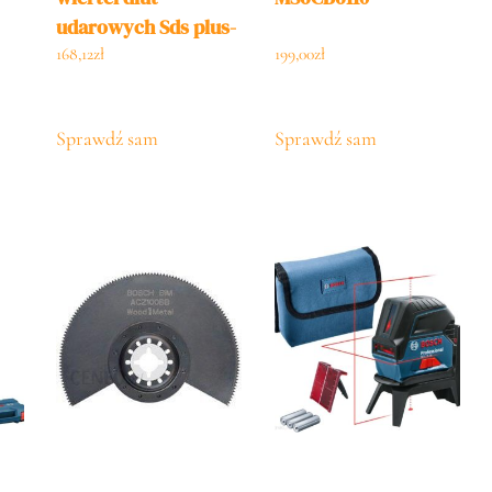
udarowych Sds plus-
3 2608579916
168,12
zł
199,00
zł
Sprawdź sam
Sprawdź sam