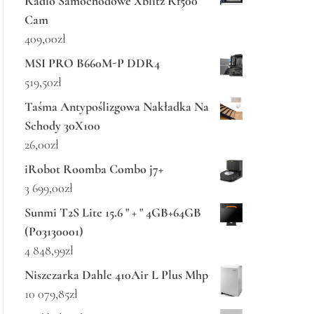
Radio Samochodowe Xblitz Rf500
Cam
409,00
zł
MSI PRO B660M-P DDR4
519,50
zł
Taśma Antypoślizgowa Nakładka Na
Schody 30X100
26,00
zł
iRobot Roomba Combo j7+
3 699,00
zł
Sunmi T2S Lite 15.6 " + " 4GB+64GB
(P03130001)
4 848,99
zł
Niszczarka Dahle 410Air L Plus Mhp
10 079,85
zł