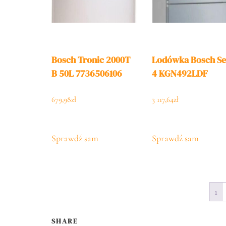
Bosch Tronic 2000T
Lodówka Bosch Se
B 50L 7736506106
4 KGN492LDF
679,98
zł
3 117,64
zł
Sprawdź sam
Sprawdź sam
1
SHARE