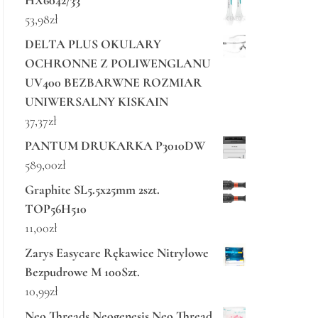
HX6042/33
53,98
zł
DELTA PLUS OKULARY
OCHRONNE Z POLIWENGLANU
UV400 BEZBARWNE ROZMIAR
UNIWERSALNY KISKAIN
37,37
zł
PANTUM DRUKARKA P3010DW
589,00
zł
Graphite SL5.5x25mm 2szt.
TOP56H510
11,00
zł
Zarys Easycare Rękawice Nitrylowe
Bezpudrowe M 100Szt.
10,99
zł
Neo Threads Neogenesis Neo Thread