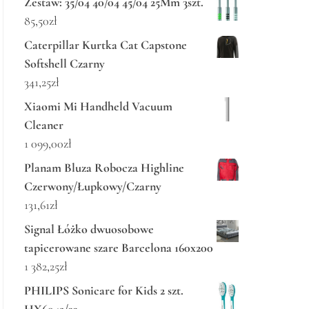
Zestaw: 35/04 40/04 45/04 25Mm 3szt.
85,50
zł
Caterpillar Kurtka Cat Capstone
Softshell Czarny
341,25
zł
Xiaomi Mi Handheld Vacuum
Cleaner
1 099,00
zł
Planam Bluza Robocza Highline
Czerwony/Łupkowy/Czarny
131,61
zł
Signal Łóżko dwuosobowe
tapicerowane szare Barcelona 160x200
1 382,25
zł
PHILIPS Sonicare for Kids 2 szt.