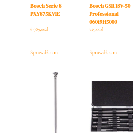
Bosch Serie 8
Bosch GSR 18V-50
PXY875KV1E
Professional
06019H5000
6 989,00
zł
729,00
zł
Sprawdź sam
Sprawdź sam