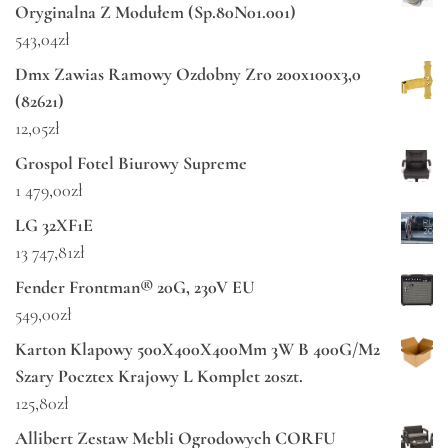
Oryginalna Z Modułem (Sp.80N01.001)
543,04
zł
Dmx Zawias Ramowy Ozdobny Zro 200x100x3,0
(82621)
12,05
zł
Grospol Fotel Biurowy Supreme
1 479,00
zł
LG 32XF1E
13 747,81
zł
Fender Frontman® 20G, 230V EU
549,00
zł
Karton Klapowy 500X400X400Mm 3W B 400G/M2
Szary Pocztex Krajowy L Komplet 20szt.
125,80
zł
Allibert Zestaw Mebli Ogrodowych CORFU