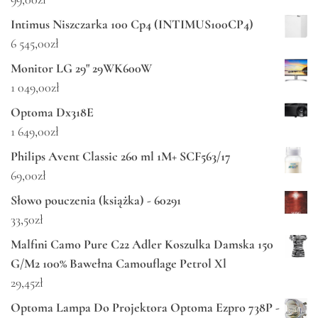
Intimus Niszczarka 100 Cp4 (INTIMUS100CP4)
6 545,00
zł
Monitor LG 29" 29WK600W
1 049,00
zł
Optoma Dx318E
1 649,00
zł
Philips Avent Classic 260 ml 1M+ SCF563/17
69,00
zł
Słowo pouczenia (książka) - 60291
33,50
zł
Malfini Camo Pure C22 Adler Koszulka Damska 150
G/M2 100% Bawełna Camouflage Petrol Xl
29,45
zł
Optoma Lampa Do Projektora Optoma Ezpro 738P -