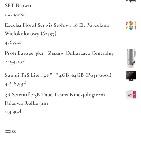
SET Brown
1 279,00
zł
Excelsa Floral Serwis Stołowy 18 El. Porcelana
Wielokolorowy (62497)
478,51
zł
Profi Europe 38.2 + Zestaw Odkurzacz Centralny
2 199,00
zł
Sunmi T2S Lite 15.6 " + " 4GB+64GB (P03130001)
4 848,99
zł
3B Scientific 3B Tape Taśma Kinezjologiczna
Różowa Rolka 31m
154,96
zł
zzzzz