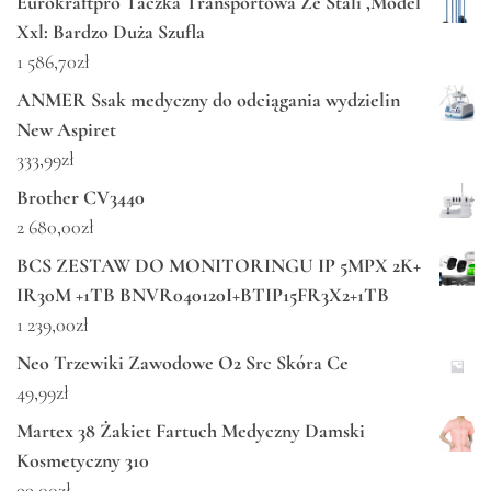
Eurokraftpro Taczka Transportowa Ze Stali ,Model
Xxl: Bardzo Duża Szufla
1 586,70
zł
ANMER Ssak medyczny do odciągania wydzielin
New Aspiret
333,99
zł
Brother CV3440
2 680,00
zł
BCS ZESTAW DO MONITORINGU IP 5MPX 2K+
IR30M +1TB BNVR040120I+BTIP15FR3X2+1TB
1 239,00
zł
Neo Trzewiki Zawodowe O2 Src Skóra Ce
49,99
zł
Martex 38 Żakiet Fartuch Medyczny Damski
Kosmetyczny 310
99,00
zł