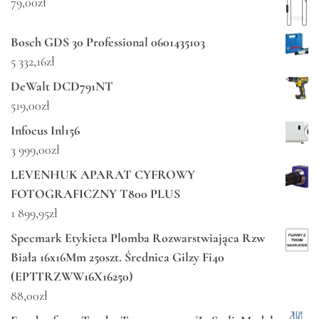
79,00
zł
Bosch GDS 30 Professional 0601435103
5 332,16
zł
DeWalt DCD791NT
519,00
zł
Infocus Inl156
3 999,00
zł
LEVENHUK APARAT CYFROWY
FOTOGRAFICZNY T800 PLUS
1 899,95
zł
Specmark Etykieta Plomba Rozwarstwiająca Rzw
Biała 16x16Mm 250szt. Średnica Gilzy Fi40
(EPTTRZWW16X16250)
88,00
zł