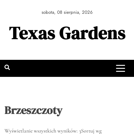
Skip
to
sobota, 08 sierpnia, 2026
content
Texas Gardens
Brzeszczoty
Wyświetlanie wszystkich wyników: 3
Sortuj wg