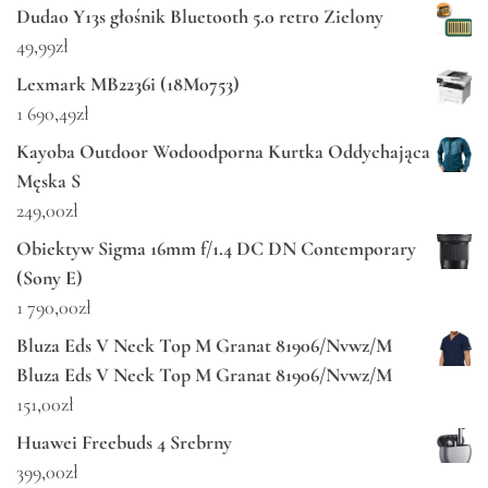
Dudao Y13s głośnik Bluetooth 5.0 retro Zielony
49,99
zł
Lexmark MB2236i (18M0753)
1 690,49
zł
Kayoba Outdoor Wodoodporna Kurtka Oddychająca
Męska S
249,00
zł
Obiektyw Sigma 16mm f/1.4 DC DN Contemporary
(Sony E)
1 790,00
zł
Bluza Eds V Neck Top M Granat 81906/Nvwz/M
Bluza Eds V Neck Top M Granat 81906/Nvwz/M
151,00
zł
Huawei Freebuds 4 Srebrny
399,00
zł