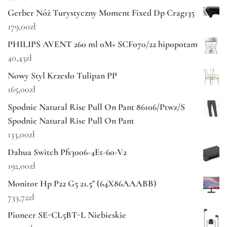
Gerber Nóż Turystyczny Moment Fixed Dp Crag135
179,00
zł
PHILIPS AVENT 260 ml 0M+ SCF070/22 hipopotam
40,43
zł
Nowy Styl Krzesło Tulipan PP
165,00
zł
Spodnie Natural Rise Pull On Pant 86106/Ptwz/S
Spodnie Natural Rise Pull On Pant
133,00
zł
Dahua Switch Pfs3006-4Et-60-V2
192,00
zł
Monitor Hp P22 G5 21.5" (64X86AAABB)
733,72
zł
Pioneer SE-CL5BT-L Niebieskie