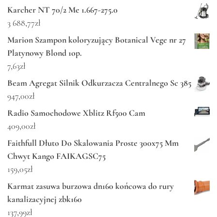
Karcher NT 70/2 Me 1.667-275.0
3 688,77
zł
Marion Szampon koloryzujący Botanical Vege nr 27
Platynowy Blond 1op.
7,63
zł
Beam Agregat Silnik Odkurzacza Centralnego Sc 385
947,00
zł
Radio Samochodowe Xblitz Rf500 Cam
409,00
zł
Faithfull Dłuto Do Skalowania Proste 300x75 Mm
Chwyt Kango FAIKAGSC75
159,05
zł
Karmat zasuwa burzowa dn160 końcowa do rury
kanalizacyjnej zbk160
137,99
zł