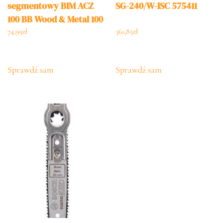
segmentowy BIM ACZ
SG-240/W-ISC 575411
100 BB Wood & Metal 100
2608661633
74,99
zł
361,85
zł
Sprawdź sam
Sprawdź sam