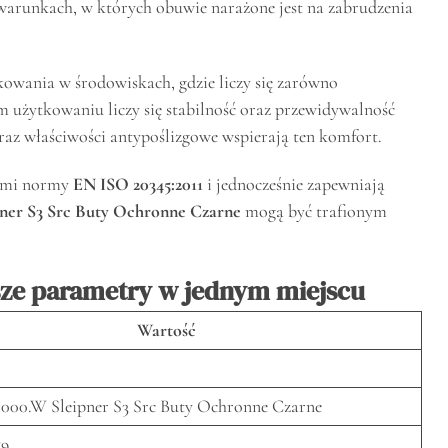
 warunkach, w których obuwie narażone jest na zabrudzenia
kowania w środowiskach, gdzie liczy się zarówno
m użytkowaniu liczy się stabilność oraz przewidywalność
az właściwości antypoślizgowe wspierają ten komfort.
iami normy
EN ISO 20345:2011
i jednocześnie zapewniają
pner S3 Src Buty Ochronne Czarne
mogą być trafionym
sze parametry w jednym miejscu
Wartość
 000.W Sleipner S3 Src Buty Ochronne Czarne
59