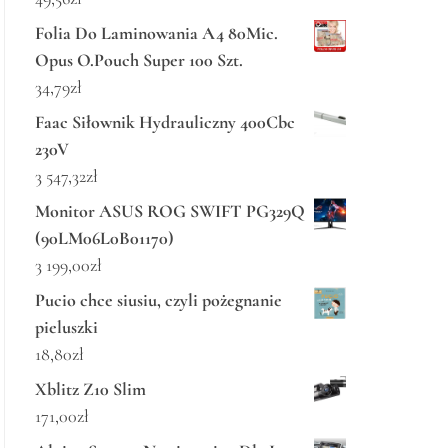
Folia Do Laminowania A4 80Mic.
Opus O.Pouch Super 100 Szt.
34,79
zł
Faac Siłownik Hydrauliczny 400Cbc
230V
3 547,32
zł
Monitor ASUS ROG SWIFT PG329Q
(90LM06L0B01170)
3 199,00
zł
Pucio chce siusiu, czyli pożegnanie
pieluszki
18,80
zł
Xblitz Z10 Slim
171,00
zł