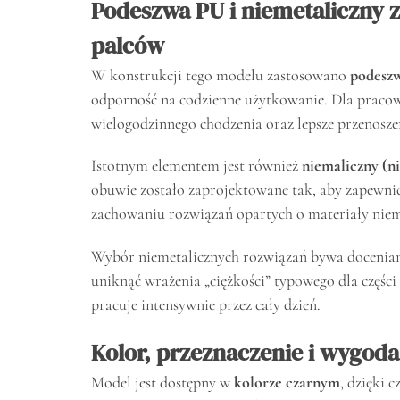
Podeszwa PU i niemetaliczny z
palców
W konstrukcji tego modelu zastosowano
podesz
odporność na codzienne użytkowanie. Dla praco
wielogodzinnego chodzenia oraz lepsze przenosze
Istotnym elementem jest również
niemaliczny (ni
obuwie zostało zaprojektowane tak, aby zapewni
zachowaniu rozwiązań opartych o materiały niem
Wybór niemetalicznych rozwiązań bywa doceniany 
uniknąć wrażenia „ciężkości” typowego dla częśc
pracuje intensywnie przez cały dzień.
Kolor, przeznaczenie i wygod
Model jest dostępny w
kolorze czarnym
, dzięki 