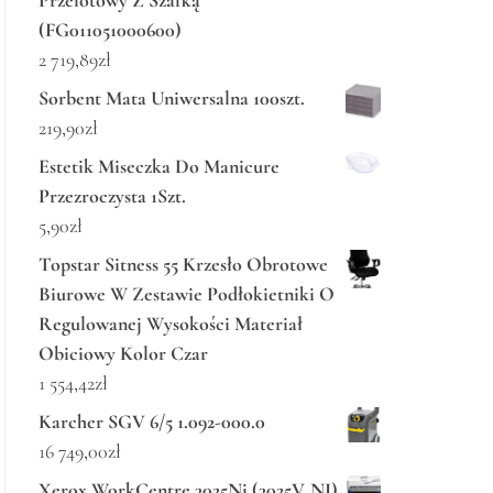
Przelotowy Z Szafką
(FG011051000600)
2 719,89
zł
Sorbent Mata Uniwersalna 100szt.
219,90
zł
Estetik Miseczka Do Manicure
Przezroczysta 1Szt.
5,90
zł
Topstar Sitness 55 Krzesło Obrotowe
Biurowe W Zestawie Podłokietniki O
Regulowanej Wysokości Materiał
Obiciowy Kolor Czar
1 554,42
zł
Karcher SGV 6/5 1.092-000.0
16 749,00
zł
Xerox WorkCentre 3025Ni (3025V_NI)