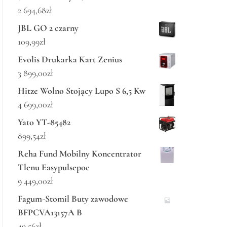
2 694,68
zł
JBL GO 2 czarny
109,99
zł
Evolis Drukarka Kart Zenius
3 899,00
zł
Hitze Wolno Stojący Lupo S 6,5 Kw
4 699,00
zł
Yato YT-85482
899,54
zł
Reha Fund Mobilny Koncentrator
Tlenu Easypulsepoc
9 449,00
zł
Fagum-Stomil Buty zawodowe
BFPCVA13157A B
49,56
zł