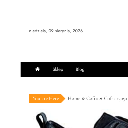
Skip
to
content
niedziela, 09 sierpnia, 2026
Sklep
Blog
You are Here
Home
Cofra
Cofra 13091