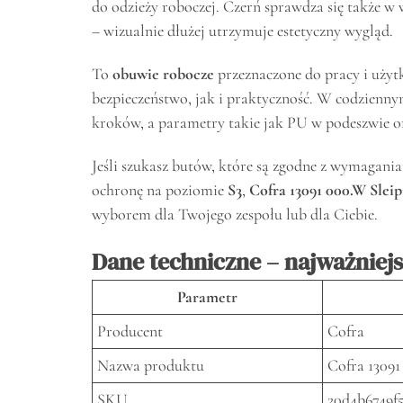
do odzieży roboczej. Czerń sprawdza się także w
– wizualnie dłużej utrzymuje estetyczny wygląd.
To
obuwie robocze
przeznaczone do pracy i użyt
bezpieczeństwo, jak i praktyczność. W codzienny
kroków, a parametry takie jak PU w podeszwie or
Jeśli szukasz butów, które są zgodne z wymagan
ochronę na poziomie
S3
,
Cofra 13091 000.W Slei
wyborem dla Twojego zespołu lub dla Ciebie.
Dane techniczne – najważniej
Parametr
Producent
Cofra
Nazwa produktu
Cofra 13091
SKU
20d4b6749f