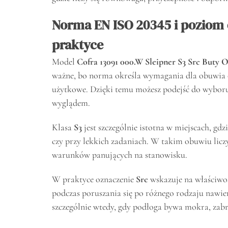
Norma EN ISO 20345 i poziom 
praktyce
Model
Cofra 13091 000.W Sleipner S3 Src Buty
ważne, bo norma określa wymagania dla obuwia o
użytkowe. Dzięki temu możesz podejść do wyboru 
wyglądem.
Klasa
S3
jest szczególnie istotna w miejscach, gdz
czy przy lekkich zadaniach. W takim obuwiu lic
warunków panujących na stanowisku.
W praktyce oznaczenie
Src
wskazuje na właściwo
podczas poruszania się po różnego rodzaju nawier
szczególnie wtedy, gdy podłoga bywa mokra, zabr