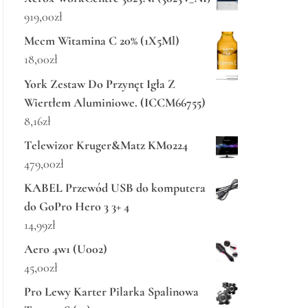
919,00
zł
Mccm Witamina C 20% (1X5Ml)
18,00
zł
York Zestaw Do Przynęt Igła Z
Wiertłem Aluminiowe. (ICCM66755)
8,16
zł
Telewizor Kruger&Matz KM0224
479,00
zł
KABEL Przewód USB do komputera
do GoPro Hero 3 3+ 4
14,99
zł
Aero 4w1 (U002)
45,00
zł
Pro Lewy Karter Pilarka Spalinowa