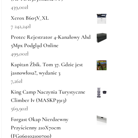
439,00
zł
Xerox B605V_XL
7 242,24
zł
Protec Rejestrator 4-Kanałowy Ahd
5Mpx Podgląd Online
499,00
zł
Kapitan Żbik. Tom 37. Gdzie jest
jasnowłosa?, wydanie 3
7,26
zł
King Camp Naczynia Turystyczne
Climber Iv (MASKP3913)
569,90
zł
Forgast Okap Nierdzewny
Przyścienny 210X70cm
(FG060102100700)