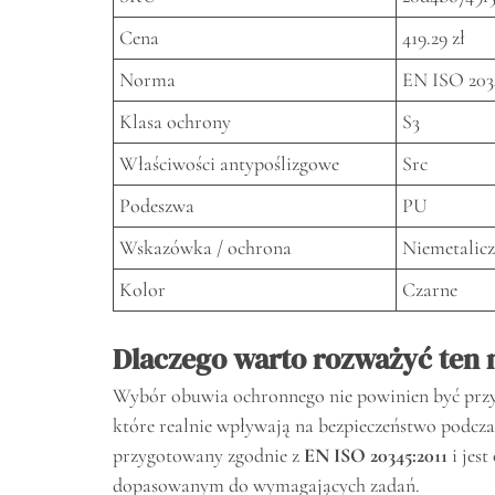
Cena
419.29 zł
Norma
EN ISO 203
Klasa ochrony
S3
Właściwości antypoślizgowe
Src
Podeszwa
PU
Wskazówka / ochrona
Niemetalicz
Kolor
Czarne
Dlaczego warto rozważyć ten 
Wybór obuwia ochronnego nie powinien być przy
które realnie wpływają na bezpieczeństwo podc
przygotowany zgodnie z
EN ISO 20345:2011
i jes
dopasowanym do wymagających zadań.