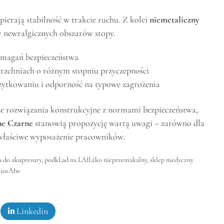
ierają stabilność w trakcie ruchu. Z kolei
niemetaliczny
y newralgicznych obszarów stopy.
ymagań bezpieczeństwa
erzchniach o różnym stopniu przyczepności
ytkowaniu i odporność na typowe zagrożenia
one rozwiązania konstrukcyjne z normami bezpieczeństwa,
ne Czarne
stanowią propozycję wartą uwagi – zarówno dla
 właściwe wyposażenie pracowników.
 do akupresury
,
podkĹad na ĹĂłĹźko nieprzemakalny
,
sklep medyczny
niorĂłw
Linkedin