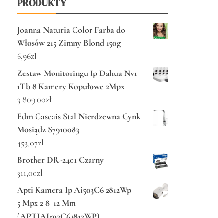
PRODUKTY
Joanna Naturia Color Farba do
Włosów 215 Zimny Blond 150g
6,96
zł
Zestaw Monitoringu Ip Dahua Nvr
1Tb 8 Kamery Kopułowe 2Mpx
3 809,00
zł
Edm Cascais Stal Nierdzewna Cynk
Mosiądz S7910083
453,07
zł
Brother DR-2401 Czarny
311,00
zł
Apti Kamera Ip Ai503C6 2812Wp
5 Mpx 2 8 12 Mm
(APTIAI503C62812WP)