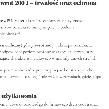
wrot 200 J – trwałość oraz ochrona
wę z PU
. Materiał ten jest ceniony za elastyczność i
wników oznacza to mniej zmęczenia podczas
nie obciążeń.
emetaliczny) górny zwrot 200 j
. Taki zapis oznacza, że
ć odpowiedni poziom ochrony w zakresie uderzeń, przy
ające charakteru metalowego w newralgicznych strefach.
przez osoby, które preferują lżejsze konstrukcje i chcą
i metalowych. To szczególnie ważne w zawodach, gdzie stopa
a użytkowania
czemu łatwo dopasować go do firmowego dress code’u oraz