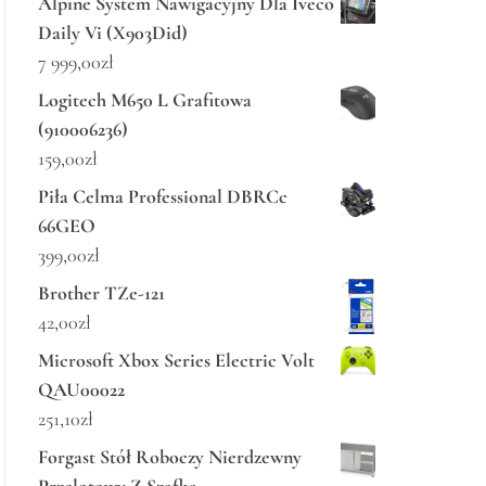
Alpine System Nawigacyjny Dla Iveco
Daily Vi (X903Did)
7 999,00
zł
Logitech M650 L Grafitowa
(910006236)
159,00
zł
Piła Celma Professional DBRCc
66GEO
399,00
zł
Brother TZe-121
42,00
zł
Microsoft Xbox Series Electric Volt
QAU00022
251,10
zł
Forgast Stół Roboczy Nierdzewny