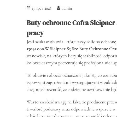
13 lipca 2026
admin
Buty ochronne Cofra Sleipner
pracy
Jeśli szukasz obuwia, które łączy solidną ochr
13091 000.W Sleipner S3 Src Buty Ochronne Cza
stanowisk, na których liczy się stabilność, odp
kolorze czarnym prezentuje się profesjonalnie i
To obuwie robocze oznaczone jako
S3
, co oznacz
typowymi zagrożeniami występującymi w zakładac
chcą mieć pewność, że codzienne użytkowanie będ
Warto zwrócić uwagę na fakt, że producent prze
trwałość podeszwy oraz odpowiednie wsparcie w t
gdzie liczy się równowaga, przyczepność i odporn