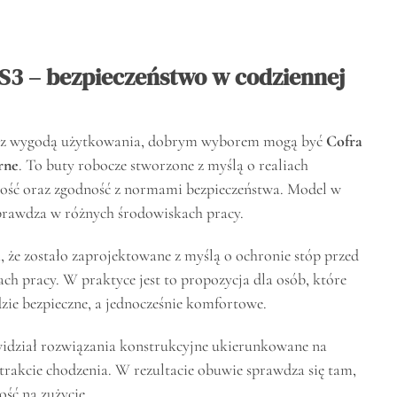
 S3 – bezpieczeństwo w codziennej
onę z wygodą użytkowania, dobrym wyborem mogą być
Cofra
rne
. To buty robocze stworzone z myślą o realiach
orność oraz zgodność z normami bezpieczeństwa. Model w
 sprawdza w różnych środowiskach pracy.
a, że zostało zaprojektowane z myślą o ochronie stóp przed
h pracy. W praktyce jest to propozycja dla osób, które
zie bezpieczne, a jednocześnie komfortowe.
widział rozwiązania konstrukcyjne ukierunkowane na
rakcie chodzenia. W rezultacie obuwie sprawdza się tam,
ość na zużycie.