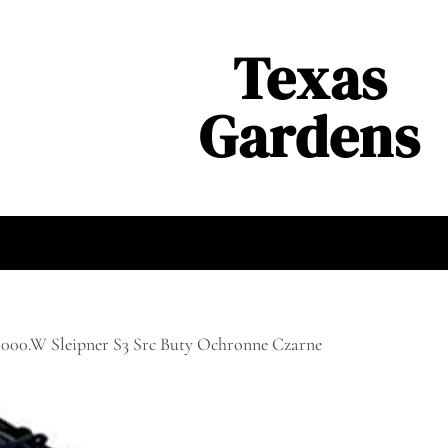
Texas
Gardens
 000.W Sleipner S3 Src Buty Ochronne Czarne