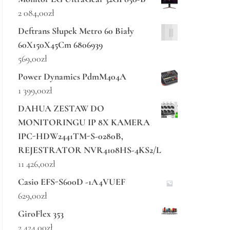
2 084,00
zł
Deftrans Słupek Metro 60 Biały
60X150X45Cm 6806939
569,00
zł
Power Dynamics PdmM404A
1 399,00
zł
DAHUA ZESTAW DO
MONITORINGU IP 8X KAMERA
IPC-HDW2441TM-S-0280B,
REJESTRATOR NVR4108HS-4KS2/L
11 426,00
zł
Casio EFS-S600D -1A4VUEF
629,00
zł
GiroFlex 353
2 424,00
zł