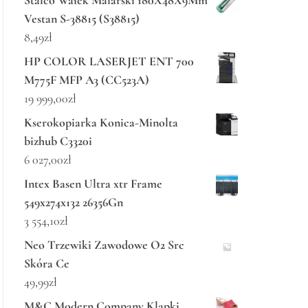
Stalco Wałek Malarski 180X48X9Mm
Vestan S-38815 (S38815)
8,49
zł
HP COLOR LASERJET ENT 700
M775F MFP A3 (CC523A)
19 999,00
zł
Kserokopiarka Konica-Minolta
bizhub C3320i
6 027,00
zł
Intex Basen Ultra xtr Frame
549x274x132 26356Gn
3 554,10
zł
Neo Trzewiki Zawodowe O2 Src
Skóra Ce
49,99
zł
M&C Modern Company Klapki