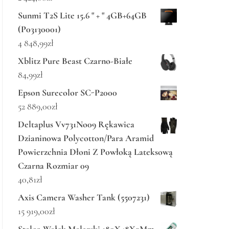
Sunmi T2S Lite 15.6 " + " 4GB+64GB
(P03130001)
4 848,99
zł
Xblitz Pure Beast Czarno-Białe
84,99
zł
Epson Surecolor SC-P2000
52 889,00
zł
Deltaplus Vv731No09 Rękawica
Dzianinowa Polycotton/Para Aramid
Powierzchnia Dłoni Z Powłoką Lateksową
Czarna Rozmiar 09
40,81
zł
Axis Camera Washer Tank (5507231)
15 919,00
zł