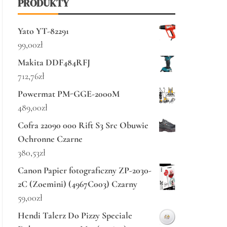
PRODUKTY
Yato YT-82291
99,00
zł
Makita DDF484RFJ
712,76
zł
Powermat PM-GGE-2000M
489,00
zł
Cofra 22090 000 Rift S3 Src Obuwie
Ochronne Czarne
380,53
zł
Canon Papier fotograficzny ZP-2030-
2C (Zoemini) (4967C003) Czarny
59,00
zł
Hendi Talerz Do Pizzy Speciale