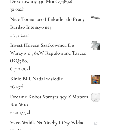
Dekorowany 330 Mm (774892)
32,02
zł
Nice Toona 5024I Enkoder do Pracy
Bardzo Intensywnej
1 771,20
zł
Invest Horeca Szatkownica Do
Warzyw 0 78kW Regulowane Tarcze
(RQ780)
6 710,00
zł
Binio Bill. Nadal w siodle
26,63
zł
Dreame Robot Sprzątający Z Mopem
Bot W10
2 900,97
zł
Vaco Wabik Na Muchy I Osy Wkład