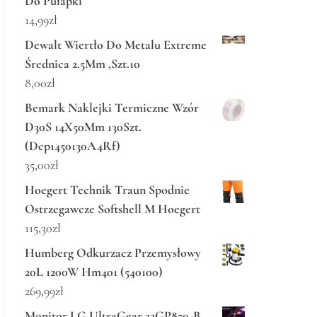
Do Pułapki
14,99
zł
Dewalt Wiertło Do Metalu Extreme
Średnica 2.5Mm ,Szt.10
8,00
zł
Bemark Naklejki Termiczne Wzór
D30S 14X50Mm 130Szt.
(Dcp1450130A4Rf)
35,00
zł
Hoegert Technik Traun Spodnie
Ostrzegawcze Softshell M Hoegert
115,30
zł
Humberg Odkurzacz Przemysłowy
20L 1200W Hm401 (540100)
269,99
zł
Monitor LG UltraGear 32GP850-B