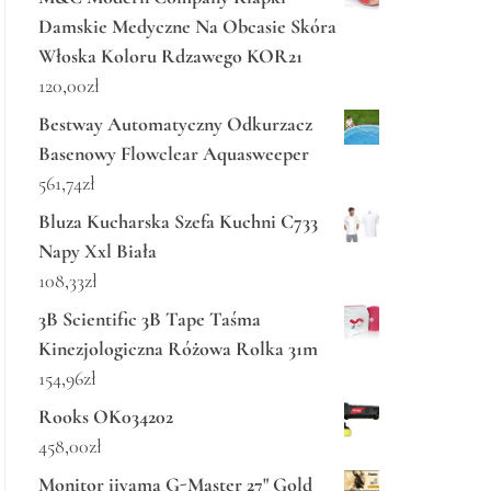
Damskie Medyczne Na Obcasie Skóra
Włoska Koloru Rdzawego KOR21
120,00
zł
Bestway Automatyczny Odkurzacz
Basenowy Flowclear Aquasweeper
561,74
zł
Bluza Kucharska Szefa Kuchni C733
Napy Xxl Biała
108,33
zł
3B Scientific 3B Tape Taśma
Kinezjologiczna Różowa Rolka 31m
154,96
zł
Rooks OK034202
458,00
zł
Monitor iiyama G-Master 27" Gold