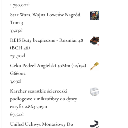
1 790,00
zł
Star Wars. Wojna Łowców Nagród.
Tom 3
37,23
zł
REIS Buty bezpieczne - Rozmiar 48
(BCH 48)
251,70
zł
Geko Pedzel Angielski 50Mm (12/192)
G66002
3,09
zł
Karcher szorstkie ściereczki
podłogowe z mikrofibry do dyszy
easyfix 2.863-309.0
69,50
zł
Uniled Uchwyt Montażowy Do