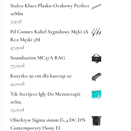
Stalco Klucz Płasko-Oczkowy Perfect
10Mm
7,97
zł
Pd Connex Kabel Sygnałowy Męki 2X
Rca Męski 3M
47,90
zł
Soundsation MC37A BAG
77,00
zł
Korytko 50 cm dla kurcząt oc
42,00
zł
Tsk Steriject Igły Do Mezoterapii
10Szt.
25,00
zł
Obiektyw Sigma 16mm f/1.4 DC DN
Contemporary (Sony E)