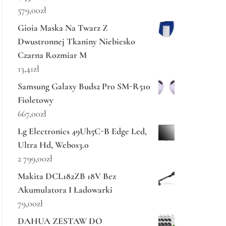
579,00
zł
Gioia Maska Na Twarz Z
Dwustronnej Tkaniny Niebiesko
Czarna Rozmiar M
13,41
zł
Samsung Galaxy Buds2 Pro SM-R510
Fioletowy
667,00
zł
Lg Electronics 49Uh5C-B Edge Led,
Ultra Hd, Webos3.0
2 799,00
zł
Makita DCL182ZB 18V Bez
Akumulatora I Ładowarki
79,00
zł
DAHUA ZESTAW DO