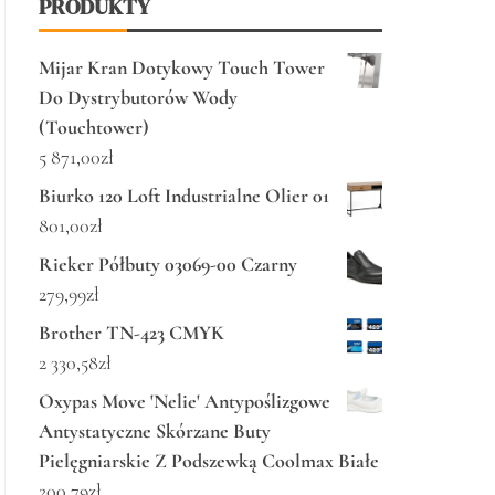
PRODUKTY
Mijar Kran Dotykowy Touch Tower
Do Dystrybutorów Wody
(Touchtower)
5 871,00
zł
Biurko 120 Loft Industrialne Olier 01
801,00
zł
Rieker Półbuty 03069-00 Czarny
279,99
zł
Brother TN-423 CMYK
2 330,58
zł
Oxypas Move 'Nelie' Antypoślizgowe
Antystatyczne Skórzane Buty
Pielęgniarskie Z Podszewką Coolmax Białe
200,79
zł