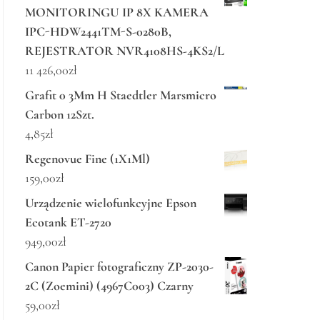
MONITORINGU IP 8X KAMERA
IPC-HDW2441TM-S-0280B,
REJESTRATOR NVR4108HS-4KS2/L
11 426,00
zł
Grafit 0 3Mm H Staedtler Marsmicro
Carbon 12Szt.
4,85
zł
Regenovue Fine (1X1Ml)
159,00
zł
Urządzenie wielofunkcyjne Epson
Ecotank ET-2720
949,00
zł
Canon Papier fotograficzny ZP-2030-
2C (Zoemini) (4967C003) Czarny
59,00
zł