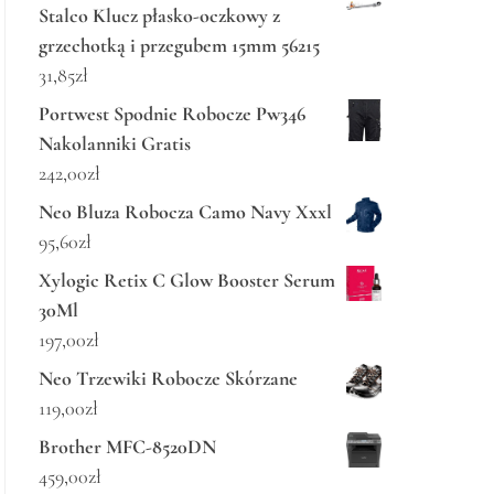
Stalco Klucz płasko-oczkowy z
grzechotką i przegubem 15mm 56215
31,85
zł
Portwest Spodnie Robocze Pw346
Nakolanniki Gratis
242,00
zł
Neo Bluza Robocza Camo Navy Xxxl
95,60
zł
Xylogic Retix C Glow Booster Serum
30Ml
197,00
zł
Neo Trzewiki Robocze Skórzane
119,00
zł
Brother MFC-8520DN
459,00
zł