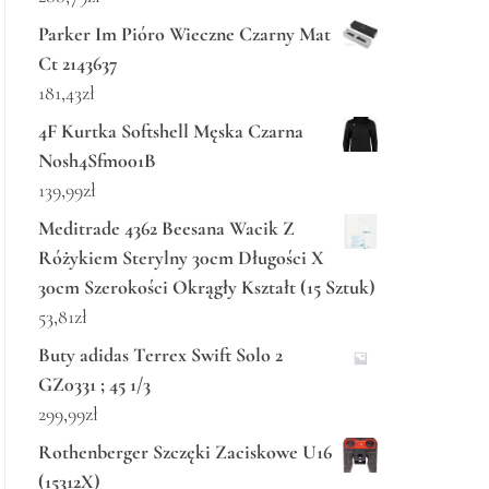
Parker Im Pióro Wieczne Czarny Mat
Ct 2143637
181,43
zł
4F Kurtka Softshell Męska Czarna
Nosh4Sfm001B
139,99
zł
Meditrade 4362 Beesana Wacik Z
Różykiem Sterylny 30cm Długości X
30cm Szerokości Okrągły Kształt (15 Sztuk)
53,81
zł
Buty adidas Terrex Swift Solo 2
GZ0331 ; 45 1/3
299,99
zł
Rothenberger Szczęki Zaciskowe U16
(15312X)