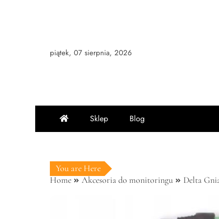
Skip
to
content
piątek, 07 sierpnia, 2026
Sklep
Blog
You are Here
Home
Akcesoria do monitoringu
Delta Gnia