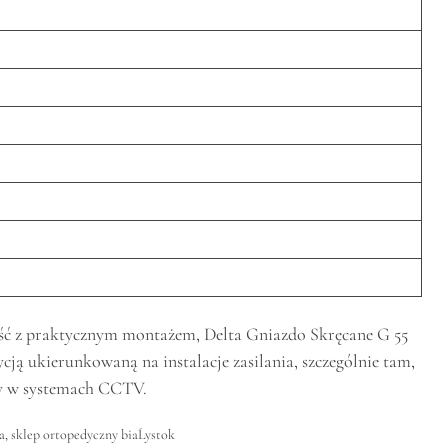
ność z praktycznym montażem, Delta Gniazdo Skręcane G 55
ycją ukierunkowaną na instalacje zasilania, szczególnie tam,
ry w systemach CCTV.
a
,
sklep ortopedyczny biaĹystok