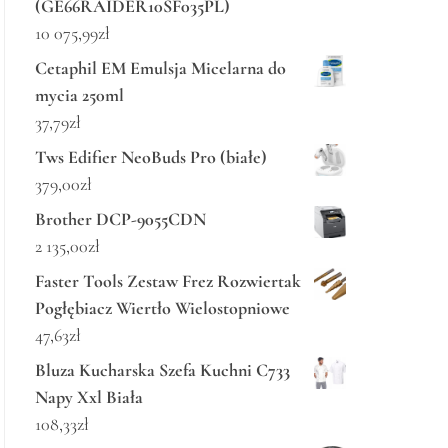
(GE66RAIDER10SF035PL)
10 075,99
zł
Cetaphil EM Emulsja Micelarna do
mycia 250ml
37,79
zł
Tws Edifier NeoBuds Pro (białe)
379,00
zł
Brother DCP-9055CDN
2 135,00
zł
Faster Tools Zestaw Frez Rozwiertak
Pogłębiacz Wiertło Wielostopniowe
47,63
zł
Bluza Kucharska Szefa Kuchni C733
Napy Xxl Biała
108,33
zł