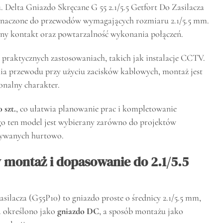
 Delta Gniazdo Skręcane G 55 2.1/5.5 Getfort Do Zasilacza
eznaczone do przewodów wymagających rozmiaru 2.1/5.5 mm.
abilny kontakt oraz powtarzalność wykonania połączeń.
 praktycznych zastosowaniach, takich jak instalacje CCTV.
ia przewodu przy użyciu zacisków kablowych, montaż jest
onalny charakter.
0 szt.
, co ułatwia planowanie prac i kompletowanie
go ten model jest wybierany zarówno do projektów
onywanych hurtowo.
 montaż i dopasowanie do 2.1/5.5
asilacza (G55P10) to gniazdo proste o średnicy 2.1/5.5 mm,
a określono jako
gniazdo DC
, a sposób montażu jako