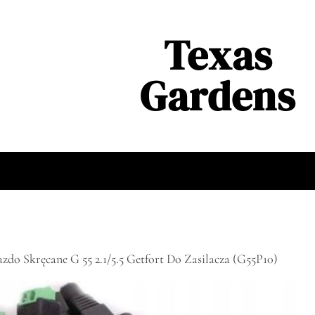
Texas
Gardens
zdo Skręcane G 55 2.1/5.5 Getfort Do Zasilacza (G55P10)