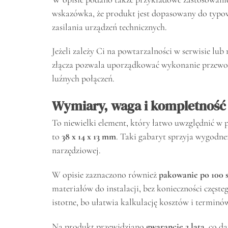
wskazówka, że produkt jest dopasowany do typow
zasilania urządzeń technicznych.
Jeżeli zależy Ci na powtarzalności w serwisie lu
złącza pozwala uporządkować wykonanie przewo
luźnych połączeń.
Wymiary, waga i kompletność 
To niewielki element, który łatwo uwzględnić w
to
38 x 14 x 13 mm
. Taki gabaryt sprzyja wygod
narzędziowej.
W opisie zaznaczono również
pakowanie po 100 s
materiałów do instalacji, bez konieczności czę
istotne, bo ułatwia kalkulację kosztów i terminó
Na produkt przewidziano
gwarancję 2 lata
, co d