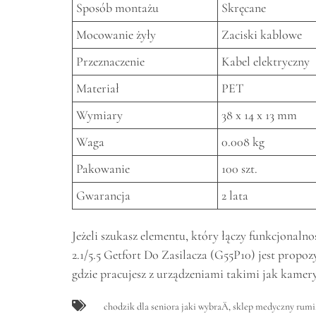
Sposób montażu
Skręcane
Mocowanie żyły
Zaciski kablowe
Przeznaczenie
Kabel elektryczny
Materiał
PET
Wymiary
38 x 14 x 13 mm
Waga
0.008 kg
Pakowanie
100 szt.
Gwarancja
2 lata
Jeżeli szukasz elementu, który łączy funkcjonal
2.1/5.5 Getfort Do Zasilacza (G55P10) jest propoz
gdzie pracujesz z urządzeniami takimi jak kame
chodzik dla seniora jaki wybraÄ
,
sklep medyczny rumi