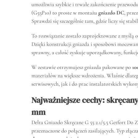
umożliwia szybkie i trwałe zakończenie przewodu.
(G55P10) to proste w montażu
gniazdo DC
, prz
Sprawdzi się szczególnie tam, gdzie liczy się st
To rozwiązanie zostało zaprojektowane z myślą o
Dzięki konstrukcji gniazda i sposobowi mocowan
sprawny, a całość zyskuje uporządkowany, funkcj
W zestawie otrzymujesz gniazda pakowane po
10
materiałów na większe wdrożenia. Właśnie dlate
serwisowych, jak i do prac instalatorskich wyk
Najważniejsze cechy: skręcany
mm
Delta Gniazdo Skręcane G 55 2.1/5.5 Getfort Do Z
przeznaczone do połączeń zasilających. Typ złącz