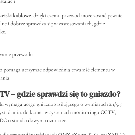
stalacji.
aciski kablowe
, dzięki czemu przewód może zostać pewnie
ilne i dobrze sprawdza się w zastosowaniach, gdzie
kt.
owanie przewodu
co pomaga utrzymać odpowiednią trwałość elementu w
ania.
V – gdzie sprawdzi się to gniazdo?
u wymagającego gniazda zasilającego o wymiarach 2.1/5.5
zystać m.in. do kamer w systemach monitoringu
CCTV
,
zy DC o standardowym rozmiarze.
e dla przewodów takich jak
OMY-2X0.75
,
K-60
czy
YAP
. To