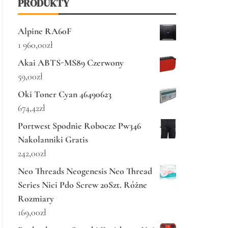
PRODUKTY
Alpine RA60F
1 960,00
zł
Akai ABTS-MS89 Czerwony
59,00
zł
Oki Toner Cyan 46490623
674,42
zł
Portwest Spodnie Robocze Pw346
Nakolanniki Gratis
242,00
zł
Neo Threads Neogenesis Neo Thread
Series Nici Pdo Screw 20Szt. Różne
Rozmiary
169,00
zł