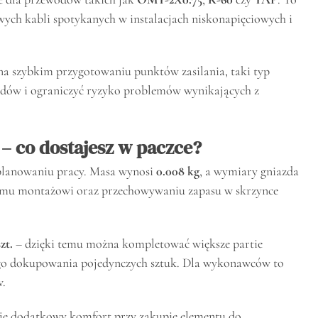
ych kabli spotykanych w instalacjach niskonapięciowych i
b na szybkim przygotowaniu punktów zasilania, taki typ
dów i ograniczyć ryzyko problemów wynikających z
– co dostajesz w paczce?
 planowaniu pracy. Masa wynosi
0.008 kg
, a wymiary gniazda
nemu montażowi oraz przechowywaniu zapasu w skrzynce
zt.
– dzięki temu można kompletować większe partie
stego dokupowania pojedynczych sztuk. Dla wykonawców to
w.
aje dodatkowy komfort przy zakupie elementu do