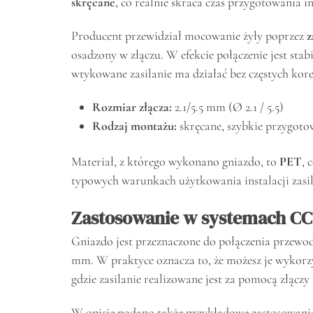
skręcane
, co realnie skraca czas przygotowania in
Producent przewidział mocowanie żyły poprzez
z
osadzony w złączu. W efekcie połączenie jest stab
wtykowane zasilanie ma działać bez częstych kore
Rozmiar złącza:
2.1/5.5 mm (Ø 2.1 / 5.5)
Rodzaj montażu:
skręcane, szybkie przygot
Materiał, z którego wykonano gniazdo, to
PET
, 
typowych warunkach użytkowania instalacji zasil
Zastosowanie w systemach CCT
Gniazdo jest przeznaczone do połączenia przewod
mm. W praktyce oznacza to, że możesz je wykor
gdzie zasilanie realizowane jest za pomocą złąc
W opisie podano także przykładowe zastosowani