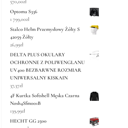
570,00
zł
Optoma S336
1 799,00
zł
Stalco Hełm Przemysłowy Żółty S
42059 Żółty
26,99
zł
DELTA PLUS OKULARY
OCHRONNE Z POLIWENGLANU
UV400 BEZBARWNE ROZMIAR
UNIWERSALNY KISKAIN
37,37
zł
4F Kurtka Softshell Męska Czarna
Nosh4Sfm001B
139,99
zł
HECHT GG 2500