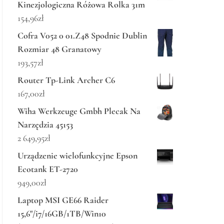
Kinezjologiczna Różowa Rolka 31m
154,96
zł
Cofra V052 0 01.Z48 Spodnie Dublin
Rozmiar 48 Granatowy
193,57
zł
Router Tp-Link Archer C6
167,00
zł
Wiha Werkzeuge Gmbh Plecak Na
Narzędzia 45153
2 649,95
zł
Urządzenie wielofunkcyjne Epson
Ecotank ET-2720
949,00
zł
Laptop MSI GE66 Raider
15,6"/i7/16GB/1TB/Win10