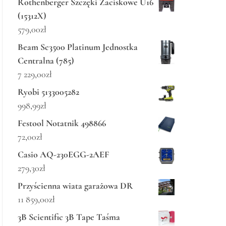
Rothenberger Szczęki Zaciskowe U16
(15312X)
579,00
zł
Beam Sc3500 Platinum Jednostka
Centralna (785)
7 229,00
zł
Ryobi 5133005282
998,99
zł
Festool Notatnik 498866
72,00
zł
Casio AQ-230EGG-2AEF
279,30
zł
Przyścienna wiata garażowa DR
11 859,00
zł
3B Scientific 3B Tape Taśma