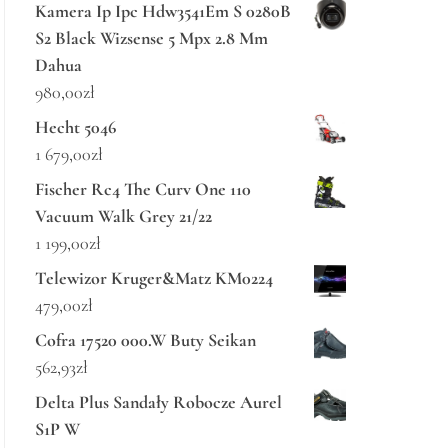
Kamera Ip Ipc Hdw3541Em S 0280B
S2 Black Wizsense 5 Mpx 2.8 Mm
Dahua
980,00
zł
Hecht 5046
1 679,00
zł
Fischer Rc4 The Curv One 110
Vacuum Walk Grey 21/22
1 199,00
zł
Telewizor Kruger&Matz KM0224
479,00
zł
Cofra 17520 000.W Buty Seikan
562,93
zł
Delta Plus Sandały Robocze Aurel
S1P W