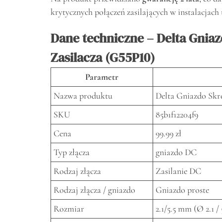
krytycznych połączeń zasilających w instalacjach
Dane techniczne – Delta Gniaz
Zasilacza (G55P10)
Parametr
Nazwa produktu
Delta Gniazdo Skrę
SKU
85b1f12204f9
Cena
99.99 zł
Typ złącza
gniazdo DC
Rodzaj złącza
Zasilanie DC
Rodzaj złącza / gniazdo
Gniazdo proste
Rozmiar
2.1/5.5 mm (Ø 2.1 / 