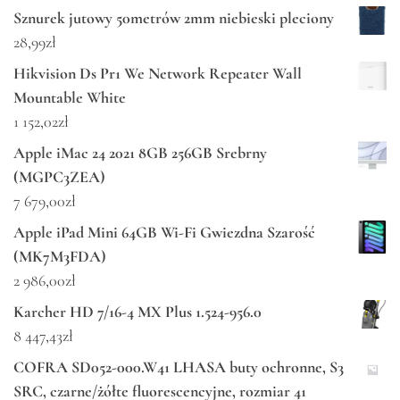
Sznurek jutowy 50metrów 2mm niebieski pleciony
28,99
zł
Hikvision Ds Pr1 We Network Repeater Wall
Mountable White
1 152,02
zł
Apple iMac 24 2021 8GB 256GB Srebrny
(MGPC3ZEA)
7 679,00
zł
Apple iPad Mini 64GB Wi-Fi Gwiezdna Szarość
(MK7M3FDA)
2 986,00
zł
Karcher HD 7/16-4 MX Plus 1.524-956.0
8 447,43
zł
COFRA SD052-000.W41 LHASA buty ochronne, S3
SRC, czarne/żółte fluorescencyjne, rozmiar 41