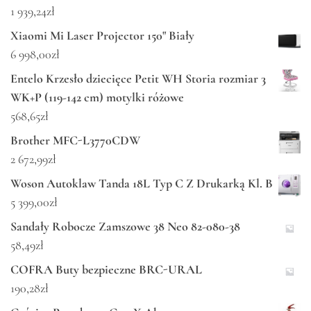
1 939,24
zł
Xiaomi Mi Laser Projector 150" Biały
6 998,00
zł
Entelo Krzesło dziecięce Petit WH Storia rozmiar 3
WK+P (119-142 cm) motylki różowe
568,65
zł
Brother MFC-L3770CDW
2 672,99
zł
Woson Autoklaw Tanda 18L Typ C Z Drukarką Kl. B
5 399,00
zł
Sandały Robocze Zamszowe 38 Neo 82-080-38
58,49
zł
COFRA Buty bezpieczne BRC-URAL
190,28
zł