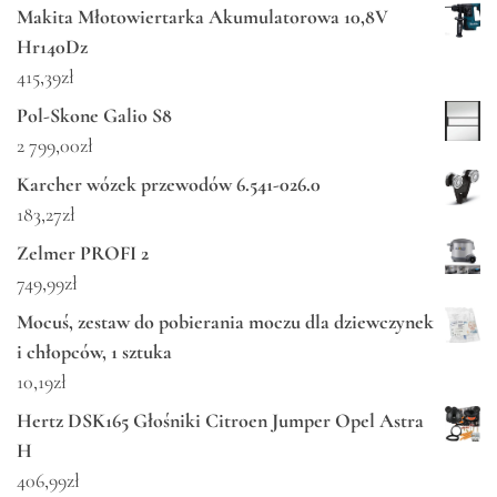
Makita Młotowiertarka Akumulatorowa 10,8V
Hr140Dz
415,39
zł
Pol-Skone Galio S8
2 799,00
zł
Karcher wózek przewodów 6.541-026.0
183,27
zł
Zelmer PROFI 2
749,99
zł
Mocuś, zestaw do pobierania moczu dla dziewczynek
i chłopców, 1 sztuka
10,19
zł
Hertz DSK165 Głośniki Citroen Jumper Opel Astra
H
406,99
zł