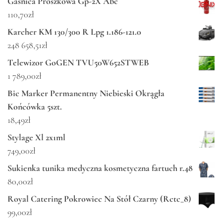
Gaśnica Proszkowa Gp-2X Abc
110,70
zł
Karcher KM 130/300 R Lpg 1.186-121.0
248 658,51
zł
Telewizor GoGEN TVU50W652STWEB
1 789,00
zł
Bic Marker Permanentny Niebieski Okrągła
Końcówka 5szt.
18,49
zł
Stylage Xl 2x1ml
749,00
zł
Sukienka tunika medyczna kosmetyczna fartuch r.48
80,00
zł
Royal Catering Pokrowiec Na Stół Czarny (Rctc_8)
99,00
zł