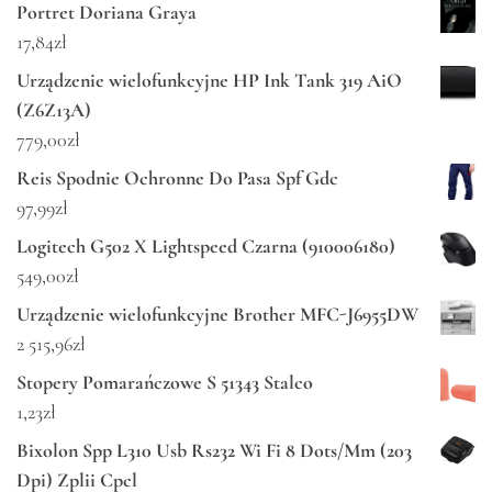
Portret Doriana Graya
17,84
zł
Urządzenie wielofunkcyjne HP Ink Tank 319 AiO
(Z6Z13A)
779,00
zł
Reis Spodnie Ochronne Do Pasa Spf Gdc
97,99
zł
Logitech G502 X Lightspeed Czarna (910006180)
549,00
zł
Urządzenie wielofunkcyjne Brother MFC-J6955DW
2 515,96
zł
Stopery Pomarańczowe S 51343 Stalco
1,23
zł
Bixolon Spp L310 Usb Rs232 Wi Fi 8 Dots/Mm (203
Dpi) Zplii Cpcl