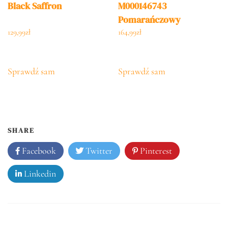
Black Saffron
M000146743
Pomarańczowy
129,99
zł
164,99
zł
Sprawdź sam
Sprawdź sam
SHARE
Facebook
Twitter
Pinterest
Linkedin