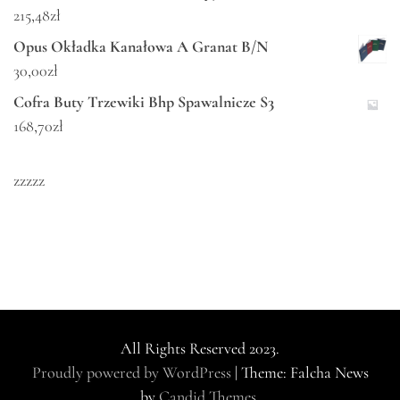
215,48
zł
Opus Okładka Kanałowa A Granat B/N
30,00
zł
Cofra Buty Trzewiki Bhp Spawalnicze S3
168,70
zł
zzzzz
All Rights Reserved 2023.
Proudly powered by WordPress
|
Theme: Falcha News
by
Candid Themes
.