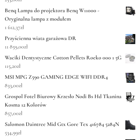
Benq Lampa do projektora Benq W11000 -
Oryginalna lampa z modułem
1 612,37
zł
Przyścienna wiata garażowa DR
11 859,00
zł
Waciki Dentystyczne Cotton Pellets Roeko 000 1 5G
115,20
zł
MSI MPG Z590 GAMING EDGE WIFI DDR4
833,00
zł
Grospol Fotel Biurowy Krzesło Nodi Bs Hd Tkanina
Kosma 12 Kolorów
857,00
zł
Salomon Daintree Mid Gtx Gore Tex 416784 5284N
534,99
zł