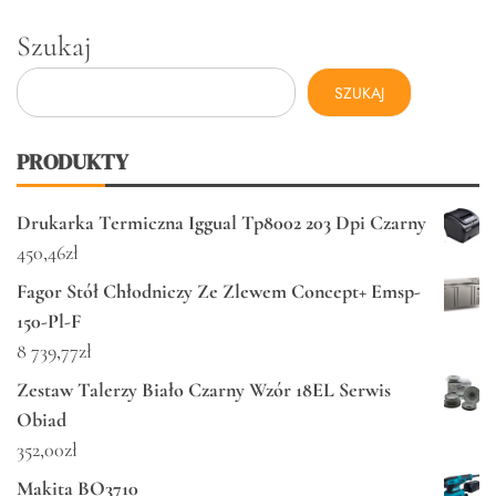
Szukaj
SZUKAJ
PRODUKTY
Drukarka Termiczna Iggual Tp8002 203 Dpi Czarny
450,46
zł
Fagor Stół Chłodniczy Ze Zlewem Concept+ Emsp-
150-Pl-F
8 739,77
zł
Zestaw Talerzy Biało Czarny Wzór 18EL Serwis
Obiad
352,00
zł
Makita BO3710