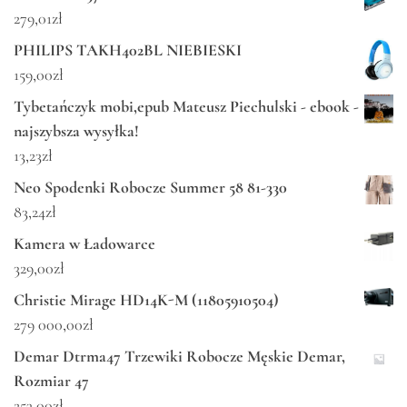
279,01
zł
PHILIPS TAKH402BL NIEBIESKI
159,00
zł
Tybetańczyk mobi,epub Mateusz Piechulski - ebook -
najszybsza wysyłka!
13,23
zł
Neo Spodenki Robocze Summer 58 81-330
83,24
zł
Kamera w Ładowarce
329,00
zł
Christie Mirage HD14K-M (11805910504)
279 000,00
zł
Demar Dtrma47 Trzewiki Robocze Męskie Demar,
Rozmiar 47
253,00
zł