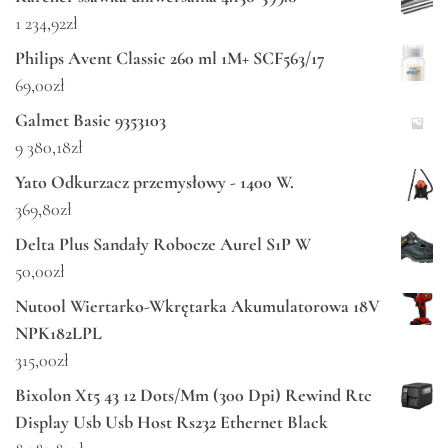
1 234,92
zł
Philips Avent Classic 260 ml 1M+ SCF563/17
69,00
zł
Galmet Basic 9353103
9 380,18
zł
Yato Odkurzacz przemysłowy - 1400 W.
369,80
zł
Delta Plus Sandały Robocze Aurel S1P W
50,00
zł
Nutool Wiertarko-Wkrętarka Akumulatorowa 18V
NPK182LPL
315,00
zł
Bixolon Xt5 43 12 Dots/Mm (300 Dpi) Rewind Rtc
Display Usb Usb Host Rs232 Ethernet Black