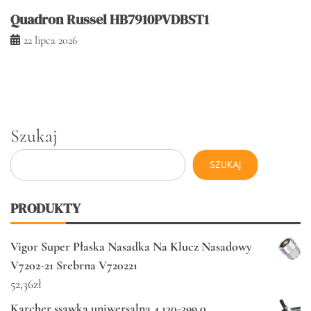
Quadron Russel HB7910PVDBST1
22 lipca 2026
Szukaj
SZUKAJ
PRODUKTY
Vigor Super Płaska Nasadka Na Klucz Nasadowy
V7202-21 Srebrna V720221
52,36
zł
Karcher ssawka uniwersalna 4.130-399.0