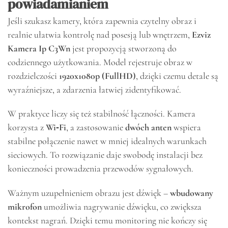
powiadamianiem
Jeśli szukasz kamery, która zapewnia czytelny obraz i
realnie ułatwia kontrolę nad posesją lub wnętrzem,
Ezviz
Kamera Ip C3Wn
jest propozycją stworzoną do
codziennego użytkowania. Model rejestruje obraz w
rozdzielczości
1920x1080p (FullHD)
, dzięki czemu detale są
wyraźniejsze, a zdarzenia łatwiej zidentyfikować.
W praktyce liczy się też stabilność łączności. Kamera
korzysta z
Wi‑Fi
, a zastosowanie
dwóch anten
wspiera
stabilne połączenie nawet w mniej idealnych warunkach
sieciowych. To rozwiązanie daje swobodę instalacji bez
konieczności prowadzenia przewodów sygnałowych.
Ważnym uzupełnieniem obrazu jest dźwięk –
wbudowany
mikrofon
umożliwia nagrywanie dźwięku, co zwiększa
kontekst nagrań. Dzięki temu monitoring nie kończy się