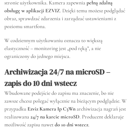
stronie użytkownika. Kamera zapewnia
pełną zdalną
obsługę w aplikacji EZVIZ
. Dzięki temu możesz podglądać
obraz, sprawdzać zdarzenia i zarządzać ustawieniami z
poziomu smartfona.
W codziennym użytkowaniu oznacza to większą
elastyczność – monitoring jest „pod ręką”, a nie
ograniczony do jednego miejsca.
Archiwizacja 24/7 na microSD –
zapis do 10 dni wstecz
Wbudowane podejście do zapisu ma znaczenie, bo nie
zawsze chcesz polegać wyłącznie na bieżącym podglądzie. W
przypadku
Ezviz Kamera Ip C3Wn
archiwizacja nagrań jest
realizowana
24/7 na karcie microSD
. Producent deklaruje
możliwość zapisu nawet
do 10 dni wstecz
.