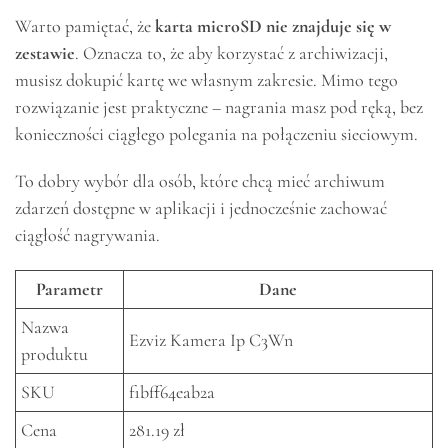
Warto pamiętać, że
karta microSD nie znajduje się w
zestawie
. Oznacza to, że aby korzystać z archiwizacji,
musisz dokupić kartę we własnym zakresie. Mimo tego
rozwiązanie jest praktyczne – nagrania masz pod ręką, bez
konieczności ciągłego polegania na połączeniu sieciowym.
To dobry wybór dla osób, które chcą mieć archiwum
zdarzeń dostępne w aplikacji i jednocześnie zachować
ciągłość nagrywania.
Parametr
Dane
Nazwa
Ezviz Kamera Ip C3Wn
produktu
SKU
f1bff64eab2a
Cena
281.19 zł