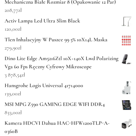
Mechaniczna Białe Rozmiar 8 (Opakowanie 12 Par)
208,77
zł
Activ Lampa Led Ultra Slim Black
120,00
zł
Tlen Inhalacyjny W Puszce 99 5% 10X14L Maska
279,90
zł
Dino Lite Edge Am5216Ztl 10X~140X Lwd Polarizing
Vga 60 Fps Ręczny Cyfrowy Mikroscope
3 878,54
zł
Hansgrohe Logis Universal 41714000
139,00
zł
MSI MPG Z590 GAMING EDGE WIFI DDR4
833,00
zł
Kamera HDCVI Dahua HAC-HFW1200TLP-A-
0360B