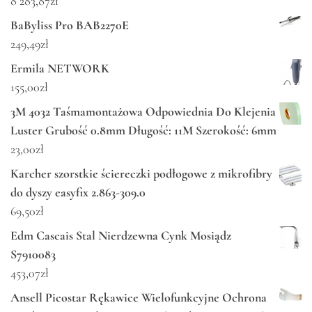
8 283,87
zł
BaByliss Pro BAB2270E
249,49
zł
Ermila NETWORK
155,00
zł
3M 4032 Taśmamontażowa Odpowiednia Do Klejenia
Luster Grubość 0.8mm Długość: 11M Szerokość: 6mm
23,00
zł
Karcher szorstkie ściereczki podłogowe z mikrofibry
do dyszy easyfix 2.863-309.0
69,50
zł
Edm Cascais Stal Nierdzewna Cynk Mosiądz
S7910083
453,07
zł
Ansell Picostar Rękawice Wielofunkcyjne Ochrona