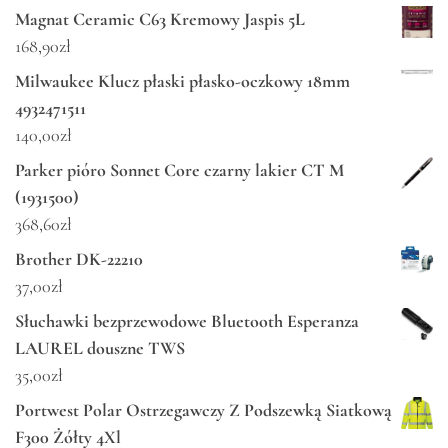
Magnat Ceramic C63 Kremowy Jaspis 5L
168,90
zł
Milwaukee Klucz płaski płasko-oczkowy 18mm
4932471511
140,00
zł
Parker pióro Sonnet Core czarny lakier CT M
(1931500)
368,60
zł
Brother DK-22210
37,00
zł
Słuchawki bezprzewodowe Bluetooth Esperanza
LAUREL douszne TWS
35,00
zł
Portwest Polar Ostrzegawczy Z Podszewką Siatkową
F300 Żółty 4Xl