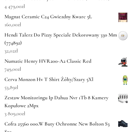
4 479,00
zł
Magnat Ceramic C24 Gwiezdny Kwarc 5L
160,00
zł
Hendi Talerz Do Pizzy Speciale Dekorowany 330 Mm
(774892)
32,02
zł
Numatic Henry HVR200-A2 Classic Red
749,00
zł
Cerva Monzon Hv T Shirt Żółty/Szary 5Xl
53,89
zł
Zestaw Monitoringu Ip Dahua Nvr 1Tb 8 Kamery
Kopułowe 2Mpx
3 809,00
zł
Cofra 25560 000.W Buty Ochronne New Bolton S3
Src