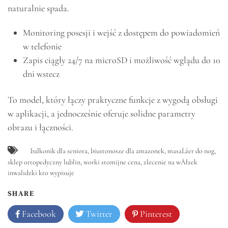
naturalnie spada.
Monitoring posesji i wejść z dostępem do powiadomień
w telefonie
Zapis ciągły 24/7 na microSD i możliwość wglądu do 10
dni wstecz
To model, który łączy praktyczne funkcje z wygodą obsługi
w aplikacji, a jednocześnie oferuje solidne parametry
obrazu i łączności.
balkonik dla seniora
,
biustonosze dla amazonek
,
masaĹźer do nog
,
sklep ortopedyczny lublin
,
worki stomijne cena
,
zlecenie na wĂłzek
inwalidzki kto wypisuje
SHARE
Facebook
Twitter
Pinterest