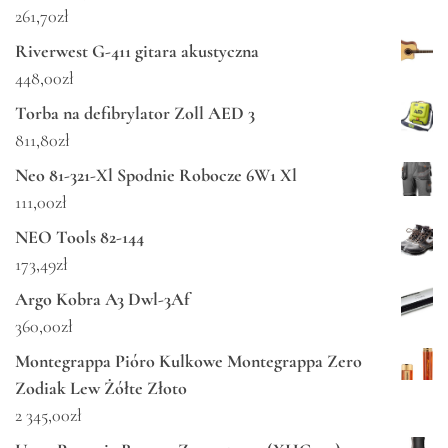
261,70
zł
Riverwest G-411 gitara akustyczna
448,00
zł
Torba na defibrylator Zoll AED 3
811,80
zł
Neo 81-321-Xl Spodnie Robocze 6W1 Xl
111,00
zł
NEO Tools 82-144
173,49
zł
Argo Kobra A3 Dwl-3Af
360,00
zł
Montegrappa Pióro Kulkowe Montegrappa Zero
Zodiak Lew Żółte Złoto
2 345,00
zł