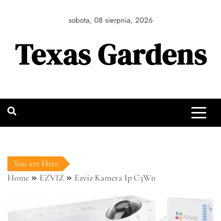
Skip
to
sobota, 08 sierpnia, 2026
content
Texas Gardens
You are Here
Home
EZVIZ
Ezviz Kamera Ip C3Wn