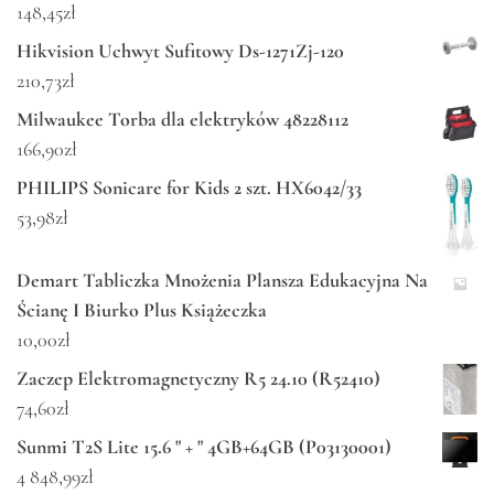
148,45
zł
Hikvision Uchwyt Sufitowy Ds-1271Zj-120
210,73
zł
Milwaukee Torba dla elektryków 48228112
166,90
zł
PHILIPS Sonicare for Kids 2 szt. HX6042/33
53,98
zł
Demart Tabliczka Mnożenia Plansza Edukacyjna Na
Ścianę I Biurko Plus Książeczka
10,00
zł
Zaczep Elektromagnetyczny R5 24.10 (R52410)
74,60
zł
Sunmi T2S Lite 15.6 " + " 4GB+64GB (P03130001)
4 848,99
zł