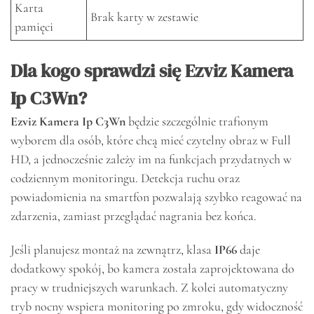
Karta
Brak karty w zestawie
pamięci
Dla kogo sprawdzi się Ezviz Kamera
Ip C3Wn?
Ezviz Kamera Ip C3Wn
będzie szczególnie trafionym
wyborem dla osób, które chcą mieć czytelny obraz w Full
HD, a jednocześnie zależy im na funkcjach przydatnych w
codziennym monitoringu. Detekcja ruchu oraz
powiadomienia na smartfon pozwalają szybko reagować na
zdarzenia, zamiast przeglądać nagrania bez końca.
Jeśli planujesz montaż na zewnątrz, klasa
IP66
daje
dodatkowy spokój, bo kamera została zaprojektowana do
pracy w trudniejszych warunkach. Z kolei automatyczny
tryb nocny wspiera monitoring po zmroku, gdy widoczność