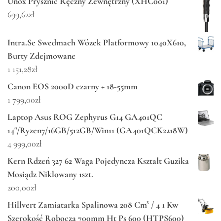
Unox Prysznic Ręczny Zewnętrzny (XHC001)
699,62
zł
Intra.Se Swedmach Wózek Platformowy 1040X610,
Burty Zdejmowane
1 151,28
zł
Canon EOS 2000D czarny + 18-55mm
1 799,00
zł
Laptop Asus ROG Zephyrus G14 GA401QC
14"/Ryzen7/16GB/512GB/Win11 (GA401QCK2218W)
4 999,00
zł
Kern Rdzeń 327 62 Waga Pojedyncza Kształt Guzika
Mosiądz Niklowany 1szt.
200,00
zł
Hillvert Zamiatarka Spalinowa 208 Cm³ / 4 1 Kw
Szerokość Robocza 700mm Ht Ps 600 (HTPS600)