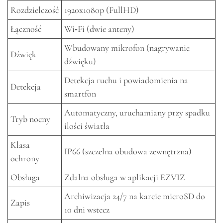
Rozdzielczość
1920x1080p (FullHD)
Łączność
Wi‑Fi (dwie anteny)
Wbudowany mikrofon (nagrywanie
Dźwięk
dźwięku)
Detekcja ruchu i powiadomienia na
Detekcja
smartfon
Automatyczny, uruchamiany przy spadku
Tryb nocny
ilości światła
Klasa
IP66 (szczelna obudowa zewnętrzna)
ochrony
Obsługa
Zdalna obsługa w aplikacji EZVIZ
Archiwizacja 24/7 na karcie microSD do
Zapis
10 dni wstecz