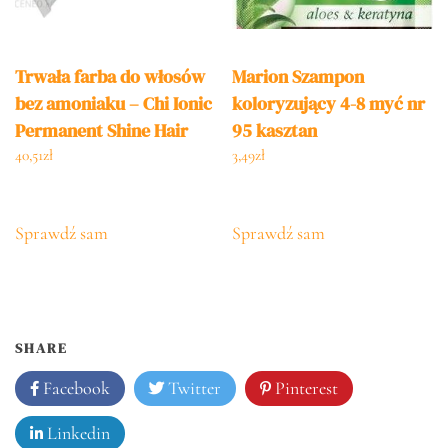
Trwała farba do włosów
Marion Szampon
bez amoniaku – Chi Ionic
koloryzujący 4-8 myć nr
Permanent Shine Hair
95 kasztan
Color 6G – Light Gold
40,51
zł
3,49
zł
Brown
Sprawdź sam
Sprawdź sam
SHARE
Facebook
Twitter
Pinterest
Linkedin