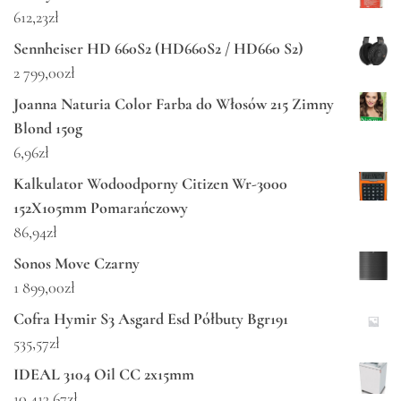
612,23
zł
Sennheiser HD 660S2 (HD660S2 / HD660 S2)
2 799,00
zł
Joanna Naturia Color Farba do Włosów 215 Zimny
Blond 150g
6,96
zł
Kalkulator Wodoodporny Citizen Wr-3000
152X105mm Pomarańczowy
86,94
zł
Sonos Move Czarny
1 899,00
zł
Cofra Hymir S3 Asgard Esd Półbuty Bgr191
535,57
zł
IDEAL 3104 Oil CC 2x15mm
10 413,67
zł