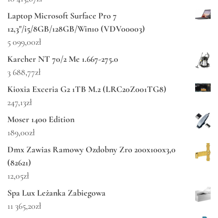
Laptop Microsoft Surface Pro 7
12,3"/i5/8GB/128GB/Win10 (VDV00003)
5 099,00
zł
Karcher NT 70/2 Me 1.667-275.0
3 688,77
zł
Kioxia Exceria G2 1TB M.2 (LRC20Z001TG8)
247,13
zł
Moser 1400 Edition
189,00
zł
Dmx Zawias Ramowy Ozdobny Zro 200x100x3,0
(82621)
12,05
zł
Spa Lux Leżanka Zabiegowa
11 365,20
zł