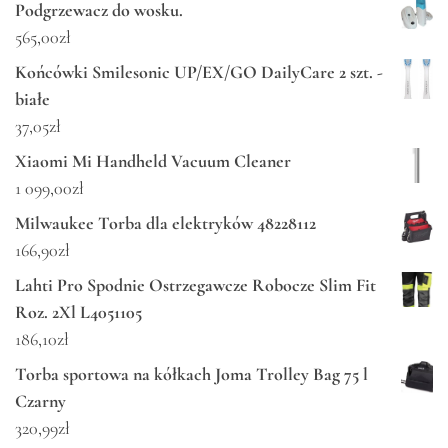
Podgrzewacz do wosku.
565,00
zł
Końcówki Smilesonic UP/EX/GO DailyCare 2 szt. -
białe
37,05
zł
Xiaomi Mi Handheld Vacuum Cleaner
1 099,00
zł
Milwaukee Torba dla elektryków 48228112
166,90
zł
Lahti Pro Spodnie Ostrzegawcze Robocze Slim Fit
Roz. 2Xl L4051105
186,10
zł
Torba sportowa na kółkach Joma Trolley Bag 75 l
Czarny
320,99
zł