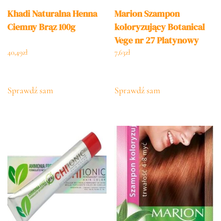
Khadi Naturalna Henna
Marion Szampon
Ciemny Brąz 100g
koloryzujący Botanical
Vege nr 27 Platynowy
Blond 1op.
40,49
zł
7,63
zł
Sprawdź sam
Sprawdź sam