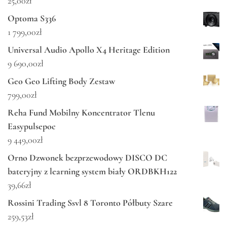
25,00
zł
Optoma S336
1 799,00
zł
Universal Audio Apollo X4 Heritage Edition
9 690,00
zł
Geo Geo Lifting Body Zestaw
799,00
zł
Reha Fund Mobilny Koncentrator Tlenu
Easypulsepoc
9 449,00
zł
Orno Dzwonek bezprzewodowy DISCO DC
bateryjny z learning system biały ORDBKH122
39,66
zł
Rossini Trading Ssvl 8 Toronto Półbuty Szare
259,53
zł