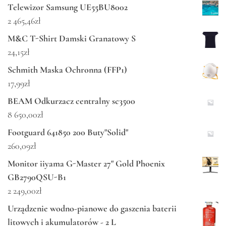
Telewizor Samsung UE55BU8002
2 465,46
zł
M&C T-Shirt Damski Granatowy S
24,15
zł
Schmith Maska Ochronna (FFP1)
17,99
zł
BEAM Odkurzacz centralny sc3500
8 650,00
zł
Footguard 641850 200 Buty"Solid"
260,09
zł
Monitor iiyama G-Master 27" Gold Phoenix
GB2790QSU-B1
2 249,00
zł
Urządzenie wodno-pianowe do gaszenia baterii
litowych i akumulatorów - 2 L