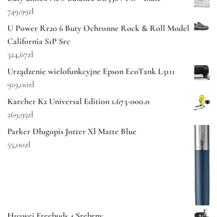
749,99
zł
U Power Rr20 6 Buty Ochronne Rock & Roll Model
California S1P Src
324,67
zł
Urządzenie wielofunkcyjne Epson EcoTank L3111
919,00
zł
Karcher K2 Universal Edition 1.673-000.0
269,95
zł
Parker Długopis Jotter Xl Matte Blue
55,00
zł
Huawei Freebuds 4 Srebrny