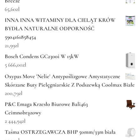
Breeze
65,60
zł
INNA INNA WITAMINY DLA CIELĄT KRÓW
BYDŁA NATURALNE ODPORNOŚĆ
5904161858454
21,99
zł
Bosch Condens GC2300i W 15kW
5 666,00
zł
Oxypas Move 'Nelie' Antypoślizgowe Antystatyczne
Skórzane Buty Pielęgniarskie Z Podszewką Coolmax Białe
200,79
zł
P&C Emaga Krzesło Biurowe Bali463
Ceimnobrązowy
2 444,94
zł
Taśma OSTRZEGAWCZA BHP 50mm/33m biała