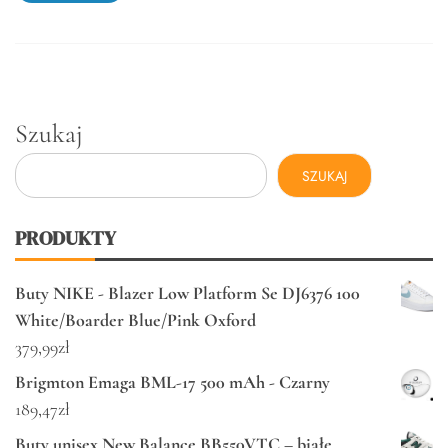
Szukaj
SZUKAJ
PRODUKTY
Buty NIKE - Blazer Low Platform Se DJ6376 100
White/Boarder Blue/Pink Oxford
379,99
zł
Brigmton Emaga BML-17 500 mAh - Czarny
189,47
zł
Buty unisex New Balance BB550VTC – białe