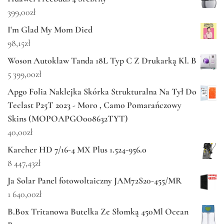
399,00
zł
I'm Glad My Mom Died
98,15
zł
Woson Autoklaw Tanda 18L Typ C Z Drukarką Kl. B
5 399,00
zł
Apgo Folia Naklejka Skórka Strukturalna Na Tył Do
Teclast P25T 2023 - Moro , Camo Pomarańczowy
Skins (MOPOAPGO008632TYT)
40,00
zł
Karcher HD 7/16-4 MX Plus 1.524-956.0
8 447,43
zł
Ja Solar Panel fotowoltaiczny JAM72S20-455/MR
1 640,00
zł
B.Box Tritanowa Butelka Ze Słomką 450Ml Ocean