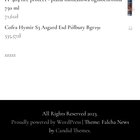
750 ml
71,61
zł
Cofra Hymir S3 Asgard Esd Półbuty Bgr191
535,57
zł
zzzzz
All Rights Reserved 2023.
Proudly powered by WordPress
|
Theme: Falcha News
by
Candid Themes
.