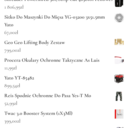
1 806,99
zł
Sitko Do Maszynki Do Mięsa YG-03200 3x51.5mm
Yato
67,00
zł
Geo Geo Lifting Body Zestaw
799,00
zł
Procera Okulary Ochronne Taktyczne As Luis
11,99
zł
Yato YT-85482
899,54
zł
Reis Spodnie Ochronne Do Pasa Yes-T Mo
52,99
zł
Twac 3.0 Booster System (1X3Ml)
399,00
zł