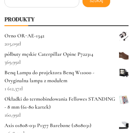
SZUKAJ
PRODUKTY
Orno OR-AE-1342
205,09
zł
półbuty męskie Caterpillar Opine P722314
369,99
zł
Benq Lampa do projektora Benq W11000 -
Oryginalna lampa z modułem
1 612,37
zł
Okładki do termobindowania Fellowes STANDING
- 8 mm (61-80 kartek)
160,99
zł
Axis 01808-031 P1377 Barebone (1808031)