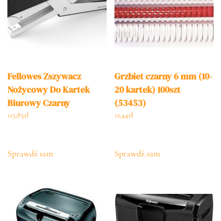
Fellowes Zszywacz
Grzbiet czarny 6 mm (10-
Nożycowy Do Kartek
20 kartek) 100szt
Biurowy Czarny
(53453)
115,85
zł
12,44
zł
Sprawdź sam
Sprawdź sam