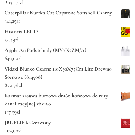
8 135,71
zł
Caterpillar Kurtka Cat Capstone Softshell Czarny
341,25
zł
Historia LEGO
54,49
zł
Apple AirPods 2 biały (MV7N2ZM/A)
649,00
zł
Vidaxl Biurko Czarne 110X50X75Cm Lite Drewno
Sosnowe (814508)
870,78
zł
Karmat zasuwa burzowa dn160 końcowa do rury
kanalizacyjnej zbk160
137,99
zł
JBL FLIP 6 Czerwony
469,00
zł