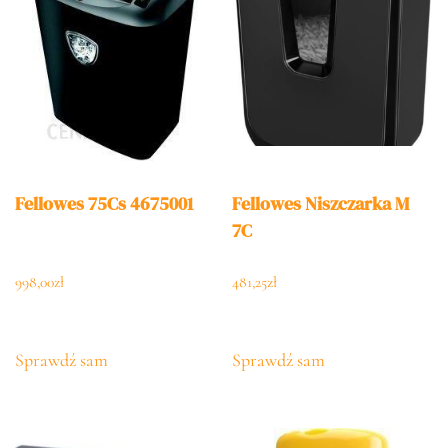
Fellowes 75Cs 4675001
Fellowes Niszczarka M
7C
998,00
zł
481,25
zł
Sprawdź sam
Sprawdź sam