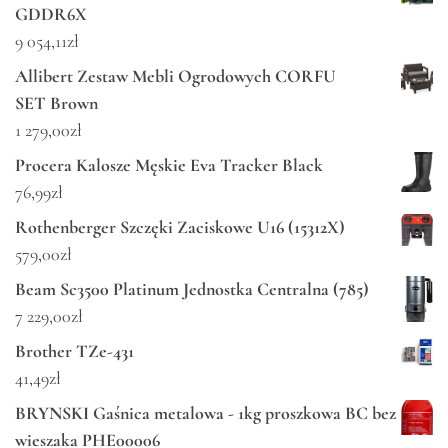
GDDR6X
9 054,11
zł
Allibert Zestaw Mebli Ogrodowych CORFU
SET Brown
1 279,00
zł
Procera Kalosze Męskie Eva Tracker Black
76,99
zł
Rothenberger Szczęki Zaciskowe U16 (15312X)
579,00
zł
Beam Sc3500 Platinum Jednostka Centralna (785)
7 229,00
zł
Brother TZe-431
41,49
zł
BRYNSKI Gaśnica metalowa - 1kg proszkowa BC bez
wieszaka PHE00006