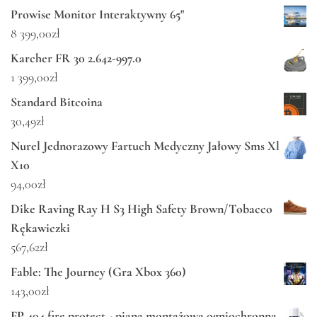
Prowise Monitor Interaktywny 65"
8 399,00
zł
Karcher FR 30 2.642-997.0
1 399,00
zł
Standard Bitcoina
30,49
zł
Nurel Jednorazowy Fartuch Medyczny Jałowy Sms Xl
X10
94,00
zł
Dike Raving Ray H S3 High Safety Brown/Tobacco
Rękawiczki
567,62
zł
Fable: The Journey (Gra Xbox 360)
143,00
zł
FP 404 fire protect - piana montażowa ogniochronna