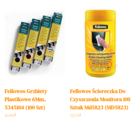
Fellowes Grzbiety
Fellowes Ściereczka Do
Plastikowe 6Mm,
Czyszczenia Monitora 100
5345104 (100 Szt)
Sztuk Md5823 (MD5823)
Niebieski
31,00
zł
17,71
zł