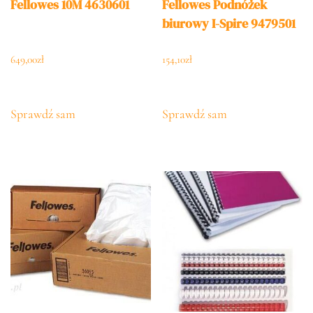
Fellowes 10M 4630601
Fellowes Podnóżek
biurowy I-Spire 9479501
649,00
zł
154,10
zł
Sprawdź sam
Sprawdź sam