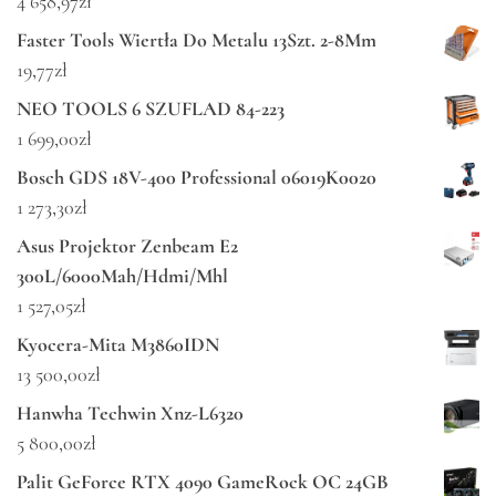
4 658,97
zł
Faster Tools Wiertła Do Metalu 13Szt. 2-8Mm
19,77
zł
NEO TOOLS 6 SZUFLAD 84-223
1 699,00
zł
Bosch GDS 18V-400 Professional 06019K0020
1 273,30
zł
Asus Projektor Zenbeam E2
300L/6000Mah/Hdmi/Mhl
1 527,05
zł
Kyocera-Mita M3860IDN
13 500,00
zł
Hanwha Techwin Xnz-L6320
5 800,00
zł
Palit GeForce RTX 4090 GameRock OC 24GB