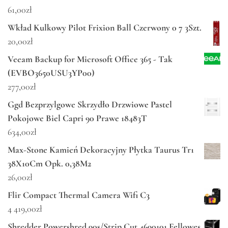
61,00
zł
Wkład Kulkowy Pilot Frixion Ball Czerwony 0 7 3Szt.
20,00
zł
Veeam Backup for Microsoft Office 365 - Tak
(EVBO3650USU3YP00)
277,00
zł
Ggd Bezprzylgowe Skrzydło Drzwiowe Pastel
Pokojowe Biel Capri 90 Prawe 18483T
634,00
zł
Max-Stone Kamień Dekoracyjny Płytka Taurus Tr1
38X10Cm Opk. 0,38M2
26,00
zł
Flir Compact Thermal Camera Wifi C3
4 419,00
zł
Shredder Powershred 90s/Strip Cut 4690101 Fellowes