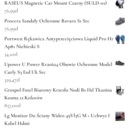
BASEUS Magnetic Car Mount Czarny (SULD-01)
76,99
zł
Procera Sandały Ochronne Bavaro S1 Src
76,99
zł
Portwest Rękawica Antyprzecięciowa Liquid Pro Hr
Ap81 Niebieski S
34,10
zł
Upower U Power Rr20624 Obuwie Ochronne Model
Curly S3 Esd Uk Src
329,47
zł
Grospol Fotel Biurowy Krzesło Nodi Bs Hd Tkanina
Kosma 12 Kolorów
857,00
zł
Lg Monitor Do Ściany Wideo 49Vl5G M + Uchwyt I
Kabel Hdmi