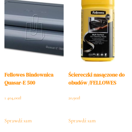
Fellowes Bindownica
Ściereczki nasączone do
Quasar-E 500
obudów /FELLOWES
1 404,00
zł
20,90
zł
Sprawdź sam
Sprawdź sam