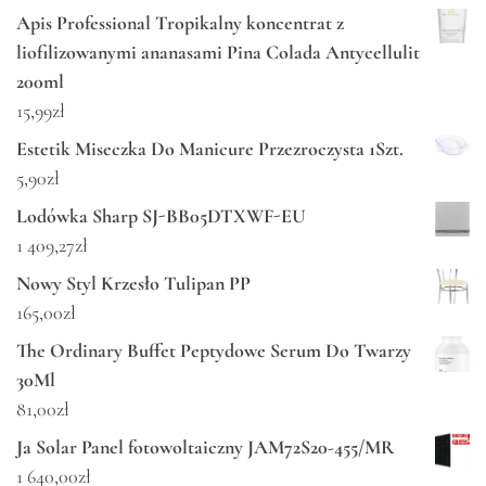
Apis Professional Tropikalny koncentrat z
liofilizowanymi ananasami Pina Colada Antycellulit
200ml
15,99
zł
Estetik Miseczka Do Manicure Przezroczysta 1Szt.
5,90
zł
Lodówka Sharp SJ-BB05DTXWF-EU
1 409,27
zł
Nowy Styl Krzesło Tulipan PP
165,00
zł
The Ordinary Buffet Peptydowe Serum Do Twarzy
30Ml
81,00
zł
Ja Solar Panel fotowoltaiczny JAM72S20-455/MR
1 640,00
zł