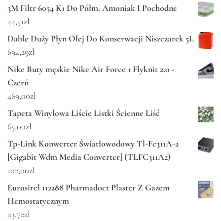
3M Filtr 6054 K1 Do Półm. Amoniak I Pochodne
44,51
zł
Dahle Duży Płyn Olej Do Konserwacji Niszczarek 5L
694,29
zł
Nike Buty męskie Nike Air Force 1 Flyknit 2.0 -
Czerń
469,00
zł
Tapeta Winylowa Liście Listki Ścienne Liść
65,00
zł
Tp-Link Konwerter Światłowodowy Tl-Fc311A-2
[Gigabit Wdm Media Converter] (TLFC311A2)
102,00
zł
Eurosirel 112288 Pharmadoct Plaster Z Gazem
Hemostatycznym
43,72
zł