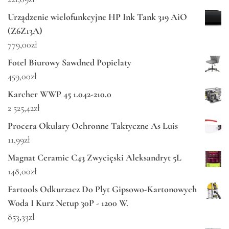
Urządzenie wielofunkcyjne HP Ink Tank 319 AiO
(Z6Z13A)
779,00
zł
Fotel Biurowy Sawdned Popielaty
459,00
zł
Karcher WWP 45 1.042-210.0
2 525,42
zł
Procera Okulary Ochronne Taktyczne As Luis
11,99
zł
Magnat Ceramic C43 Zwycięski Aleksandryt 5L
148,00
zł
Fartools Odkurzacz Do Plyt Gipsowo-Kartonowych
Woda I Kurz Netup 30P - 1200 W.
853,33
zł