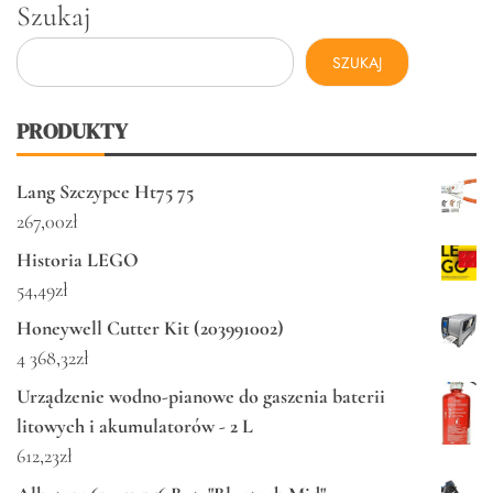
Szukaj
SZUKAJ
PRODUKTY
Lang Szczypce Ht75 75
267,00
zł
Historia LEGO
54,49
zł
Honeywell Cutter Kit (203991002)
4 368,32
zł
Urządzenie wodno-pianowe do gaszenia baterii
litowych i akumulatorów - 2 L
612,23
zł