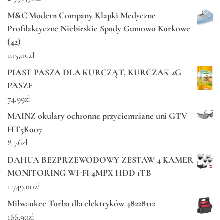
M&C Modern Company Klapki Medyczne
Profilaktyczne Niebieskie Spody Gumowo Korkowe
(42)
105,00
zł
PIAST PASZA DLA KURCZĄT, KURCZAK 2G
PASZE
74,99
zł
MAINZ okulary ochronne przyciemniane uni GTV
HT5K007
8,76
zł
DAHUA BEZPRZEWODOWY ZESTAW 4 KAMER
MONITORING WI-FI 4MPX HDD 1TB
1 749,00
zł
Milwaukee Torba dla elektryków 48228112
166,90
zł