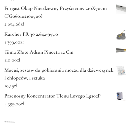
Forgast Okap Nierdzewny Przyścienny 210X70cm
(FG060102100700)
2 694,68
zł
Karcher FR 30 2.642-997.0
1 399,00
zł
Gima Złote Adson Pinceta 12 Cm
110,00
zł
Mocuś, zestaw do pobierania moczu dla dziewczynek
i chłopców, 1 sztuka
10,19
zł
Przenośny Koncentrator Tlenu Lovego Lg102P
4 399,00
zł
zzzzz