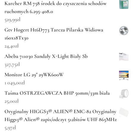
Karcher RM 758 środek do czyszczenia schodów
ruchomych 6.295-408.0
529,99
zł
Gtv Hogert Ht6D773 Tarcza Pilarska Widiowa
160x18Tx30
24,40
zł
Abeba 711030 Sandały X-Light Biały Sb
327,75
zł
Monitor LG 29" 29WK600W
1 049,00
zł
Taśma OSTRZEGAWCZA BHP 50mm/33m biała
25,00
zł
Oryginalny HIGGS3® ALIEN® EMC-82 Oryginalny
Higgs3® Alien® zapis/odczyt 512bitów UHF 865MHz
5,97
zł