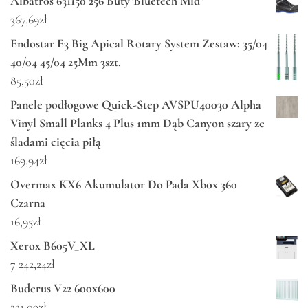
Albatros 631150 256 Buty"Bluetech Mid"
367,69
zł
Endostar E3 Big Apical Rotary System Zestaw: 35/04
40/04 45/04 25Mm 3szt.
85,50
zł
Panele podłogowe Quick-Step AVSPU40030 Alpha
Vinyl Small Planks 4 Plus 1mm Dąb Canyon szary ze
śladami cięcia piłą
169,94
zł
Overmax KX6 Akumulator Do Pada Xbox 360
Czarna
16,95
zł
Xerox B605V_XL
7 242,24
zł
Buderus V22 600x600
221,09
zł