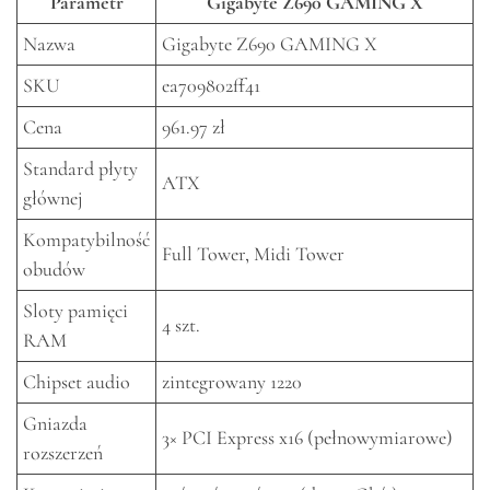
Parametr
Gigabyte Z690 GAMING X
Nazwa
Gigabyte Z690 GAMING X
SKU
ea709802ff41
Cena
961.97 zł
Standard płyty
ATX
głównej
Kompatybilność
Full Tower, Midi Tower
obudów
Sloty pamięci
4 szt.
RAM
Chipset audio
zintegrowany 1220
Gniazda
3× PCI Express x16 (pełnowymiarowe)
rozszerzeń