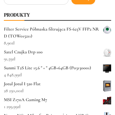
PRODUKTY
Filter Service Półmaska filtrująca FS-623V FFP2 NR
D (TOW015211)
8,90
zł
Satel Czujka Drp 100
91,59
zł
Sunmi T2S Lite 15.6 " + " 4GB+64GB (P03130001)
4 848,99
zł
Jotul Jotul I 520 Flat
28 250,00
zł
MSI Z170A Gaming M7
1 299,99
zł