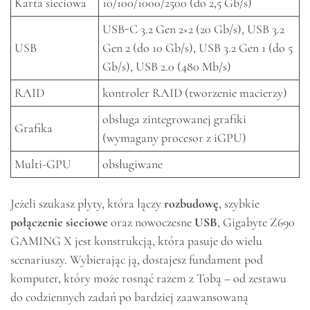
Karta sieciowa
10/100/1000/2500 (do 2,5 Gb/s)
USB-C 3.2 Gen 2×2 (20 Gb/s), USB 3.2
USB
Gen 2 (do 10 Gb/s), USB 3.2 Gen 1 (do 5
Gb/s), USB 2.0 (480 Mb/s)
RAID
kontroler RAID (tworzenie macierzy)
obsługa zintegrowanej grafiki
Grafika
(wymagany procesor z iGPU)
Multi-GPU
obsługiwane
Jeżeli szukasz płyty, która łączy
rozbudowę
, szybkie
połączenie sieciowe
oraz nowoczesne
USB
, Gigabyte Z690
GAMING X jest konstrukcją, która pasuje do wielu
scenariuszy. Wybierając ją, dostajesz fundament pod
komputer, który może rosnąć razem z Tobą – od zestawu
do codziennych zadań po bardziej zaawansowaną