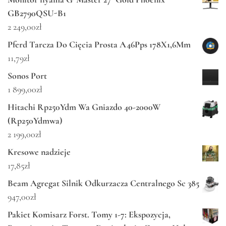
GB2790QSU-B1
2 249,00
zł
Pferd Tarcza Do Cięcia Prosta A46Pps 178X1,6Mm
11,79
zł
Sonos Port
1 899,00
zł
Hitachi Rp250Ydm Wa Gniazdo 40-2000W
(Rp250Ydmwa)
2 199,00
zł
Kresowe nadzieje
17,85
zł
Beam Agregat Silnik Odkurzacza Centralnego Sc 385
947,00
zł
Pakiet Komisarz Forst. Tomy 1-7: Ekspozycja,