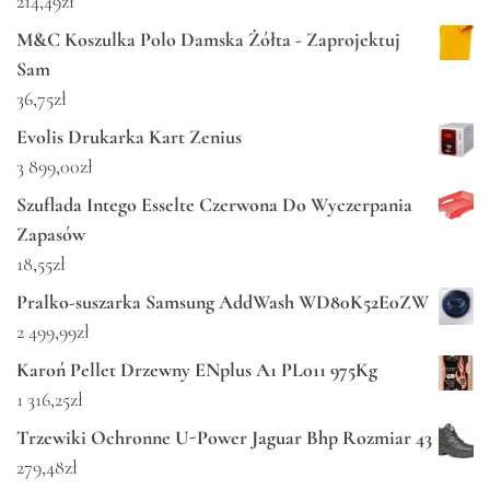
214,49
zł
M&C Koszulka Polo Damska Żółta - Zaprojektuj
Sam
36,75
zł
Evolis Drukarka Kart Zenius
3 899,00
zł
Szuflada Intego Esselte Czerwona Do Wyczerpania
Zapasów
18,55
zł
Pralko-suszarka Samsung AddWash WD80K52E0ZW
2 499,99
zł
Karoń Pellet Drzewny ENplus A1 PL011 975Kg
1 316,25
zł
Trzewiki Ochronne U-Power Jaguar Bhp Rozmiar 43
279,48
zł