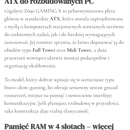
ATX do rozbudowanych PC
Gigabyte Z690 GAMING X to pełnowymiarowa płyta
główna w standardzie
ATX
, która została zaprojektowana
z myślą o komputerach stacjonarnych stawianych zarówno
do codziennych zadań, jak i do bardziej wymagających
zastosowań. Jej rozmiar sprawia, że łatwo dopasować ją do
obudów typu
Full Tower
oraz
Midi Tower
, a duża
przestrzeń wewnątrz ułatwia montaż podzespołów i
organizację okablowania.
To model, który dobrze wpisuje się w scenariusze typu
biuro–dom–gaming, bo oferuje sensowny zestaw gniazd
rozszerzeń, miejsce na pamięć i nowoczesne interfejsy
komunikacyjne. Jeśli planujesz rozbudowę w przyszłości,
taka konstrukcja daje realną elastyczność.
Pamięć RAM w 4 slotach – więcej