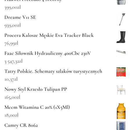
399,00
zł
Dreame V11 SE
939,00
zł
Procera Kalosze Męskie Eva Tracker Black
76,99
zł
Faac Siłownik Hydrauliczny 400Cbc 230V
3 547,32
zł
Tatry Polskie. Schematy szlaków turystycznych
10,37
zł
Nowy Styl Krzesło Tulipan PP
165,00
zł
Mccm Witamina C 20% (1X5Ml)
18,00
zł
Camry CR 8062