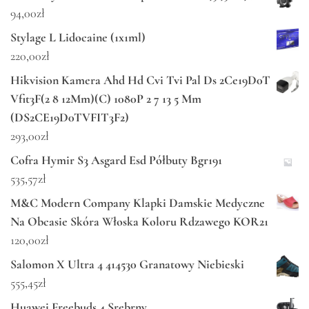
94,00
zł
Stylage L Lidocaine (1x1ml)
220,00
zł
Hikvision Kamera Ahd Hd Cvi Tvi Pal Ds 2Ce19D0T
Vfit3F(2 8 12Mm)(C) 1080P 2 7 13 5 Mm
(DS2CE19D0TVFIT3F2)
293,00
zł
Cofra Hymir S3 Asgard Esd Półbuty Bgr191
535,57
zł
M&C Modern Company Klapki Damskie Medyczne
Na Obcasie Skóra Włoska Koloru Rdzawego KOR21
120,00
zł
Salomon X Ultra 4 414530 Granatowy Niebieski
555,45
zł
Huawei Freebuds 4 Srebrny