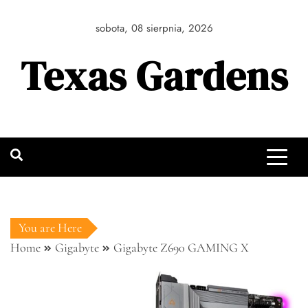
Skip
to
sobota, 08 sierpnia, 2026
content
Texas Gardens
You are Here
Home
Gigabyte
Gigabyte Z690 GAMING X