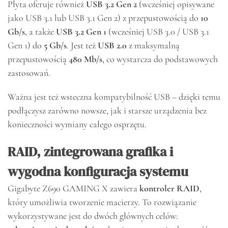
Płyta oferuje również
USB 3.2 Gen 2
(wcześniej opisywane
jako USB 3.1 lub USB 3.1 Gen 2) z przepustowością do
10
Gb/s
, a także
USB 3.2 Gen 1
(wcześniej USB 3.0 / USB 3.1
Gen 1) do
5 Gb/s
. Jest też
USB 2.0
z maksymalną
przepustowością
480 Mb/s
, co wystarcza do podstawowych
zastosowań.
Ważna jest też wsteczna kompatybilność USB – dzięki temu
podłączysz zarówno nowsze, jak i starsze urządzenia bez
konieczności wymiany całego osprzętu.
RAID, zintegrowana grafika i
wygodna konfiguracja systemu
Gigabyte Z690 GAMING X zawiera
kontroler RAID
,
który umożliwia tworzenie macierzy. To rozwiązanie
wykorzystywane jest do dwóch głównych celów: