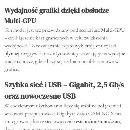
Wydajność grafiki dzięki obsłudze
Multi-GPU
Ten model jest też przewidziany pod scenariusz
Multi-GPU
– czyli łączenie kart graficznych w celu zwiększenia
wydajności. To rozwiązanie często wybierają entuzjaści
płynnej rozgrywki oraz użytkownicy stawiający na wydajne
stacje robocze, gdzie liczy się realna moc obliczeniowa w
grafice.
Szybka sieć i USB – Gigabit, 2,5 Gb/s
oraz nowoczesne USB
W codziennym użytkowaniu liczy się stabilne połączenie i
sensowna przepustowość. Gigabyte Z690 GAMING X ma
zintegrowaną kartę sieciową o zakresie
10/100/1000/2500
,
dzięki czemu możesz korzystać z internetu o