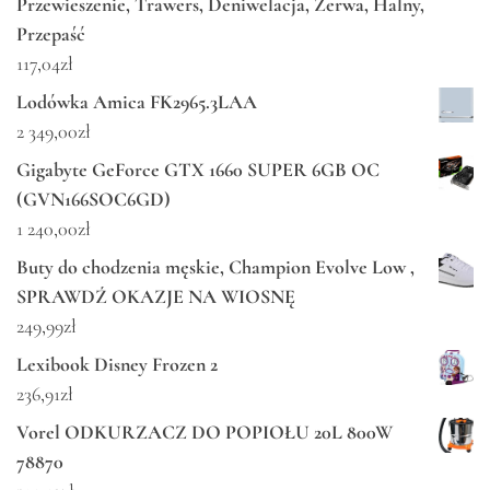
Przewieszenie, Trawers, Deniwelacja, Zerwa, Halny,
Przepaść
117,04
zł
Lodówka Amica FK2965.3LAA
2 349,00
zł
Gigabyte GeForce GTX 1660 SUPER 6GB OC
(GVN166SOC6GD)
1 240,00
zł
Buty do chodzenia męskie, Champion Evolve Low ,
SPRAWDŹ OKAZJE NA WIOSNĘ
249,99
zł
Lexibook Disney Frozen 2
236,91
zł
Vorel ODKURZACZ DO POPIOŁU 20L 800W
78870