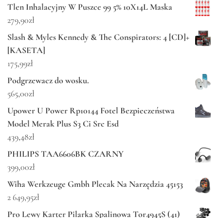
Tlen Inhalacyjny W Puszce 99 5% 10X14L Maska
279,90
zł
Slash & Myles Kennedy & The Conspirators: 4 [CD]+
[KASETA]
175,99
zł
Podgrzewacz do wosku.
565,00
zł
Upower U Power Rp10144 Fotel Bezpieczeństwa
Model Merak Plus S3 Ci Src Esd
439,48
zł
PHILIPS TAA6606BK CZARNY
399,00
zł
Wiha Werkzeuge Gmbh Plecak Na Narzędzia 45153
2 649,95
zł
Pro Lewy Karter Pilarka Spalinowa Tor4945S (41)