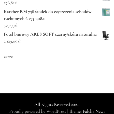
576,81
zł
Karcher RM 758 środek do czyszczenia schodów
ruchomych 6.295-408.0
529,99
zł
Fotel biurowy ARES SOFT czarny/skóra naturalna
2 129,00
zł
zzzzz
All Rights Reserved 2023.
Proudly powered by WordPress
|
Theme: Falcha News