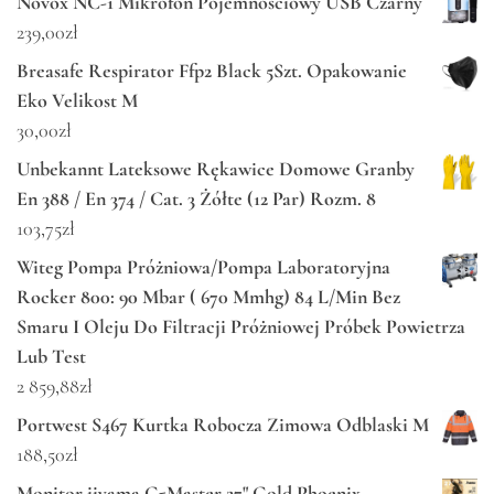
Novox NC-1 Mikrofon Pojemnościowy USB Czarny
239,00
zł
Breasafe Respirator Ffp2 Black 5Szt. Opakowanie
Eko Velikost M
30,00
zł
Unbekannt Lateksowe Rękawice Domowe Granby
En 388 / En 374 / Cat. 3 Żółte (12 Par) Rozm. 8
103,75
zł
Witeg Pompa Próżniowa/Pompa Laboratoryjna
Rocker 800: 90 Mbar ( 670 Mmhg) 84 L/Min Bez
Smaru I Oleju Do Filtracji Próżniowej Próbek Powietrza
Lub Test
2 859,88
zł
Portwest S467 Kurtka Robocza Zimowa Odblaski M
188,50
zł
Monitor iiyama G-Master 27" Gold Phoenix