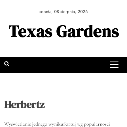
Skip
to
sobota, 08 sierpnia, 2026
content
Texas Gardens
Herbertz
Wyświetlanie jednego wyniku
Sortuj wg popularności