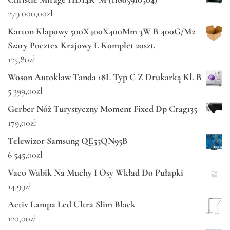
279 000,00
zł
Karton Klapowy 500X400X400Mm 3W B 400G/M2
Szary Pocztex Krajowy L Komplet 20szt.
125,80
zł
Woson Autoklaw Tanda 18L Typ C Z Drukarką Kl. B
5 399,00
zł
Gerber Nóż Turystyczny Moment Fixed Dp Crag135
179,00
zł
Telewizor Samsung QE55QN95B
6 545,00
zł
Vaco Wabik Na Muchy I Osy Wkład Do Pułapki
14,99
zł
Activ Lampa Led Ultra Slim Black
120,00
zł