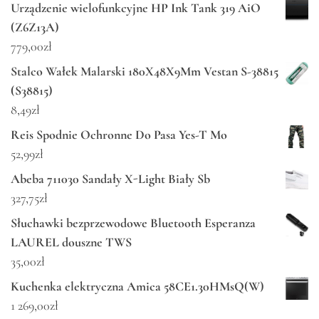
Urządzenie wielofunkcyjne HP Ink Tank 319 AiO
(Z6Z13A)
779,00
zł
Stalco Wałek Malarski 180X48X9Mm Vestan S-38815
(S38815)
8,49
zł
Reis Spodnie Ochronne Do Pasa Yes-T Mo
52,99
zł
Abeba 711030 Sandały X-Light Biały Sb
327,75
zł
Słuchawki bezprzewodowe Bluetooth Esperanza
LAUREL douszne TWS
35,00
zł
Kuchenka elektryczna Amica 58CE1.30HMsQ(W)
1 269,00
zł