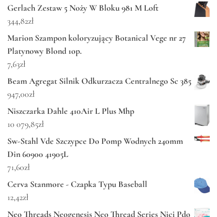
Gerlach Zestaw 5 Noży W Bloku 981 M Loft
344,82
zł
Marion Szampon koloryzujący Botanical Vege nr 27
Platynowy Blond 1op.
7,63
zł
Beam Agregat Silnik Odkurzacza Centralnego Sc 385
947,00
zł
Niszczarka Dahle 410Air L Plus Mhp
10 079,85
zł
Sw-Stahl Vde Szczypce Do Pomp Wodnych 240mm
Din 60900 41905L
71,60
zł
Cerva Stanmore - Czapka Typu Baseball
12,42
zł
Neo Threads Neogenesis Neo Thread Series Nici Pdo