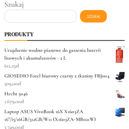
Szukaj
SZUKAJ
PRODUKTY
Urządzenie wodno-pianowe do gaszenia baterii
litowych i akumulatorów - 2 L
612,23
zł
GIOSEDIO Fotel biurowy czarny z tkaniny FBJ004
509,00
zł
Hecht 5046
1 679,00
zł
Laptop ASUS VivoBook 16X X1603ZA
16"/i5/16GB/512GB/W11 (X1603ZA-MB021W)
3 749,00
zł