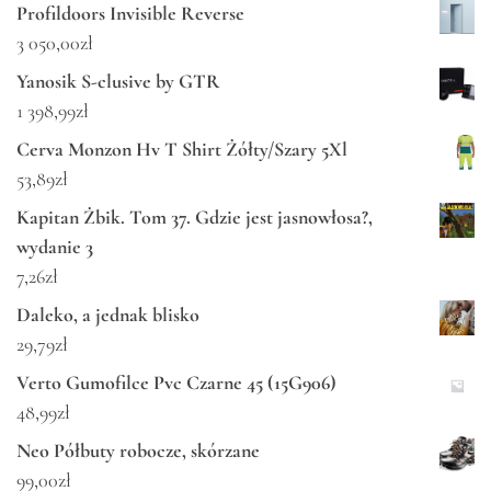
Profildoors Invisible Reverse
3 050,00
zł
Yanosik S-clusive by GTR
1 398,99
zł
Cerva Monzon Hv T Shirt Żółty/Szary 5Xl
53,89
zł
Kapitan Żbik. Tom 37. Gdzie jest jasnowłosa?,
wydanie 3
7,26
zł
Daleko, a jednak blisko
29,79
zł
Verto Gumofilce Pvc Czarne 45 (15G906)
48,99
zł
Neo Półbuty robocze, skórzane
99,00
zł