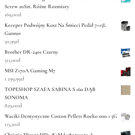
Screw 20Szt. Różne Rozmiary
169,00
zł
Keeeper Podwójny Kosz Na Śmieci Pedał 7+15L
Gunnar
50,99
zł
Brother DR-2401 Czarny
311,00
zł
MSI Z170A Gaming M7
1 299,99
zł
TOPESHOP SZAFA SABINA S 160 DĄB
SONOMA
829,00
zł
Waciki Dentystyczne Cotton Pellets Roeko 000 1 5G
115,20
zł
Christie Mirage HD14K-M (11805910504)