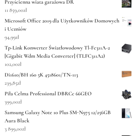
Przyścienna wiata garażowa DR
11 859,00
zł
Microsoft Office 2019 dla Użytkowników Domowych
i Uczniów
94,99
zł
Tp-Link Konwerter Światłowodowy Tl-Fc311A-2
[Gigabit Wdm Media Converter] (TLFC311A2)
102,00
zł
Di1610/BH 160 5K 4518601/TN-113
239,85
zł
Piła Celma Professional DBRCc 66GEO
399,00
zł
Samsung Galaxy Note 10 Plus SM-N975 12/256GB
Aura Black
3 899,00
zł