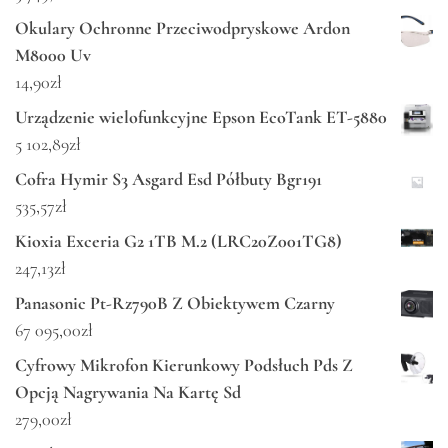
Okulary Ochronne Przeciwodpryskowe Ardon
M8000 Uv
14,90
zł
Urządzenie wielofunkcyjne Epson EcoTank ET-5880
5 102,89
zł
Cofra Hymir S3 Asgard Esd Półbuty Bgr191
535,57
zł
Kioxia Exceria G2 1TB M.2 (LRC20Z001TG8)
247,13
zł
Panasonic Pt-Rz790B Z Obiektywem Czarny
67 095,00
zł
Cyfrowy Mikrofon Kierunkowy Podsłuch Pds Z
Opcją Nagrywania Na Kartę Sd
279,00
zł