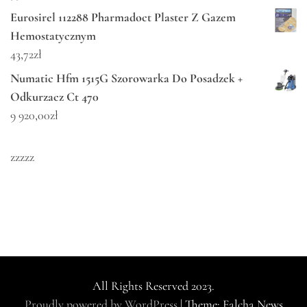
Eurosirel 112288 Pharmadoct Plaster Z Gazem
Hemostatycznym
43,72
zł
Numatic Hfm 1515G Szorowarka Do Posadzek +
Odkurzacz Ct 470
9 920,00
zł
zzzzz
All Rights Reserved 2023.
Proudly powered by WordPress
|
Theme: Falcha News