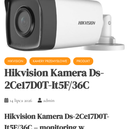
HIKVISION
KAMERY PRZEMYSŁOWE
PRODUKT
Hikvision Kamera Ds-
2Ce17D0T-It5F/36C
14 lipca 2026
admin
Hikvision Kamera Ds-2Ce17D0T-
It5F/36C – monitoring w