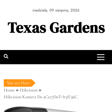
Skip
to
niedziela, 09 sierpnia, 2026
content
Texas Gardens
You are Here
Home
Hikvision
Hikvision Kamera Ds-2Ce17D0T-It5F/36C