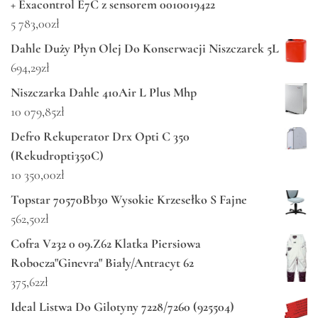
+ Exacontrol E7C z sensorem 0010019422
5 783,00
zł
Dahle Duży Płyn Olej Do Konserwacji Niszczarek 5L
694,29
zł
Niszczarka Dahle 410Air L Plus Mhp
10 079,85
zł
Defro Rekuperator Drx Opti C 350
(Rekudropti350C)
10 350,00
zł
Topstar 70570Bb30 Wysokie Krzesełko S Fajne
562,50
zł
Cofra V232 0 09.Z62 Klatka Piersiowa
Robocza"Ginevra" Biały/Antracyt 62
375,62
zł
Ideal Listwa Do Gilotyny 7228/7260 (925504)