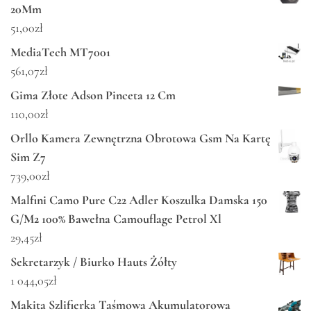
20Mm
51,00
zł
MediaTech MT7001
561,07
zł
Gima Złote Adson Pinceta 12 Cm
110,00
zł
Orllo Kamera Zewnętrzna Obrotowa Gsm Na Kartę
Sim Z7
739,00
zł
Malfini Camo Pure C22 Adler Koszulka Damska 150
G/M2 100% Bawełna Camouflage Petrol Xl
29,45
zł
Sekretarzyk / Biurko Hauts Żółty
1 044,05
zł
Makita Szlifierka Taśmowa Akumulatorowa