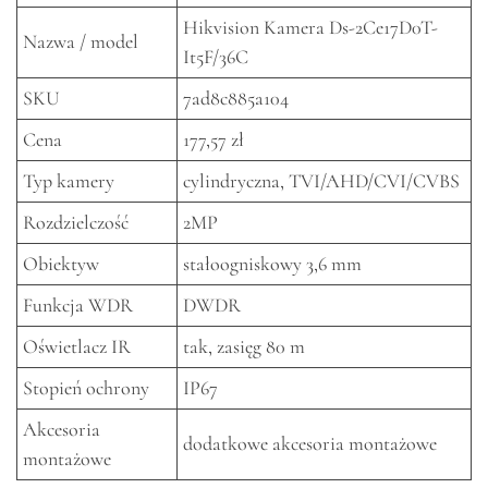
Hikvision Kamera Ds-2Ce17D0T-
Nazwa / model
It5F/36C
SKU
7ad8c885a104
Cena
177,57 zł
Typ kamery
cylindryczna, TVI/AHD/CVI/CVBS
Rozdzielczość
2MP
Obiektyw
stałoogniskowy 3,6 mm
Funkcja WDR
DWDR
Oświetlacz IR
tak, zasięg 80 m
Stopień ochrony
IP67
Akcesoria
dodatkowe akcesoria montażowe
montażowe