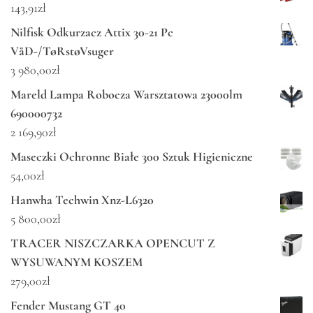
143,91
zł
Nilfisk Odkurzacz Attix 30-21 Pc
VåD-/TøRstøVsuger
3 980,00
zł
Mareld Lampa Robocza Warsztatowa 23000lm
690000732
2 169,90
zł
Maseczki Ochronne Białe 300 Sztuk Higieniczne
54,00
zł
Hanwha Techwin Xnz-L6320
5 800,00
zł
TRACER NISZCZARKA OPENCUT Z
WYSUWANYM KOSZEM
279,00
zł
Fender Mustang GT 40