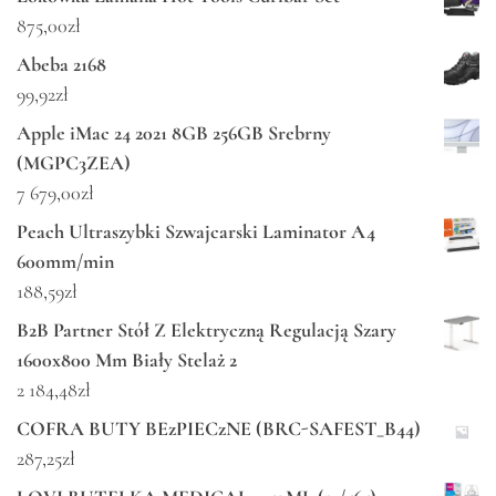
875,00
zł
Abeba 2168
99,92
zł
Apple iMac 24 2021 8GB 256GB Srebrny
(MGPC3ZEA)
7 679,00
zł
Peach Ultraszybki Szwajcarski Laminator A4
600mm/min
188,59
zł
B2B Partner Stół Z Elektryczną Regulacją Szary
1600x800 Mm Biały Stelaż 2
2 184,48
zł
COFRA BUTY BEzPIECzNE (BRC-SAFEST_B44)
287,25
zł