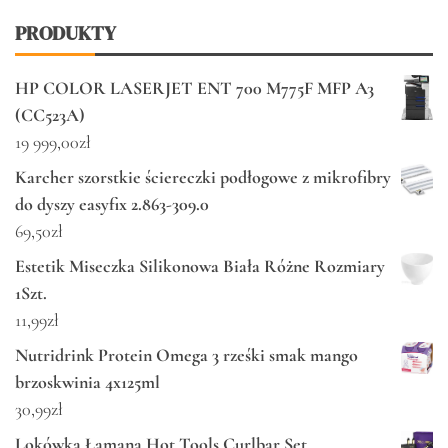
PRODUKTY
HP COLOR LASERJET ENT 700 M775F MFP A3
(CC523A)
19 999,00
zł
Karcher szorstkie ściereczki podłogowe z mikrofibry
do dyszy easyfix 2.863-309.0
69,50
zł
Estetik Miseczka Silikonowa Biała Różne Rozmiary
1Szt.
11,99
zł
Nutridrink Protein Omega 3 rześki smak mango
brzoskwinia 4x125ml
30,99
zł
Lokówka Łamana Hot Tools Curlbar Set