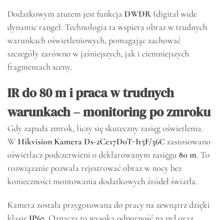
Dodatkowym atutem jest funkcja
DWDR
(digital wide
dynamic range). Technologia ta wspiera obraz w trudnych
warunkach oświetleniowych, pomagając zachować
szczegóły zarówno w jaśniejszych, jak i ciemniejszych
fragmentach sceny.
IR do 80 m i praca w trudnych
warunkach – monitoring po zmroku
Gdy zapada zmrok, liczy się skuteczny zasięg oświetlenia.
W
Hikvision Kamera Ds-2Ce17D0T-It5F/36C
zastosowano
oświetlacz podczerwieni o deklarowanym zasięgu
80 m
. To
rozwiązanie pozwala rejestrować obraz w nocy bez
konieczności montowania dodatkowych źródeł światła.
Kamera została przygotowana do pracy na zewnątrz dzięki
klasie
IP67
. Oznacza to wysoką odporność na pył oraz