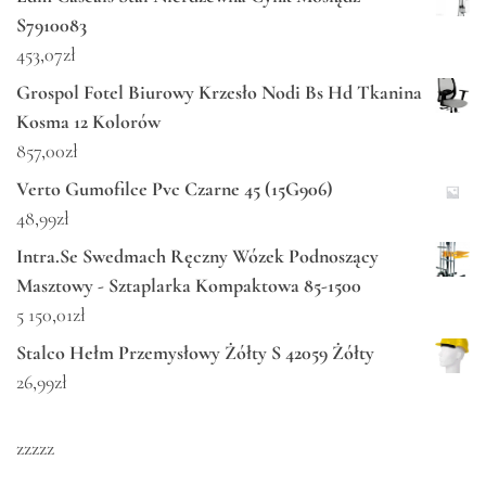
S7910083
453,07
zł
Grospol Fotel Biurowy Krzesło Nodi Bs Hd Tkanina
Kosma 12 Kolorów
857,00
zł
Verto Gumofilce Pvc Czarne 45 (15G906)
48,99
zł
Intra.Se Swedmach Ręczny Wózek Podnoszący
Masztowy - Sztaplarka Kompaktowa 85-1500
5 150,01
zł
Stalco Hełm Przemysłowy Żółty S 42059 Żółty
26,99
zł
zzzzz