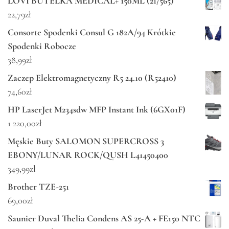
LOVI BUTELKA MEDICAL+ 150ML (21/565)
22,79
zł
Consorte Spodenki Consul G 182A/94 Krótkie
Spodenki Robocze
38,99
zł
Zaczep Elektromagnetyczny R5 24.10 (R52410)
74,60
zł
HP LaserJet M234sdw MFP Instant Ink (6GX01F)
1 220,00
zł
Męskie Buty SALOMON SUPERCROSS 3
EBONY/LUNAR ROCK/QUSH L41450400
349,99
zł
Brother TZE-251
69,00
zł
Saunier Duval Thelia Condens AS 25-A + FE150 NTC