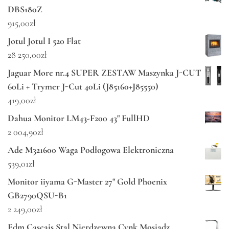
DBS180Z
915,00
zł
Jotul Jotul I 520 Flat
28 250,00
zł
Jaguar More nr.4 SUPER ZESTAW Maszynka J-CUT
60Li + Trymer J-Cut 40Li (J85160+J85550)
419,00
zł
Dahua Monitor LM43-F200 43" FullHD
2 004,90
zł
Ade M321600 Waga Podłogowa Elektroniczna
539,01
zł
Monitor iiyama G-Master 27" Gold Phoenix
GB2790QSU-B1
2 249,00
zł
Edm Cascais Stal Nierdzewna Cynk Mosiądz