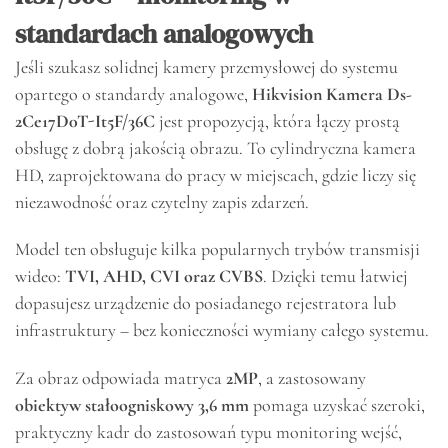
standardach analogowych
Jeśli szukasz solidnej kamery przemysłowej do systemu
opartego o standardy analogowe,
Hikvision Kamera Ds-
2Ce17D0T-It5F/36C
jest propozycją, która łączy prostą
obsługę z dobrą jakością obrazu. To cylindryczna kamera
HD, zaprojektowana do pracy w miejscach, gdzie liczy się
niezawodność oraz czytelny zapis zdarzeń.
Model ten obsługuje kilka popularnych trybów transmisji
wideo:
TVI, AHD, CVI oraz CVBS
. Dzięki temu łatwiej
dopasujesz urządzenie do posiadanego rejestratora lub
infrastruktury – bez konieczności wymiany całego systemu.
Za obraz odpowiada matryca
2MP
, a zastosowany
obiektyw stałoogniskowy 3,6 mm
pomaga uzyskać szeroki,
praktyczny kadr do zastosowań typu monitoring wejść,