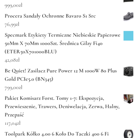
999,00
zł
Procera Sandały Ochronne Bavaro S1 Src
76,99
zł
Specmark Etykiety Termiczne Niebieskie Papierowe
50Mm X 70Mm 1000Szt. Średnica Gilzy Fi40
(ETER50X701000BLU)
42,08
zł
Be Quiet! Zasilacz Pure Power 12 M 1000W 80 Plus
Gold PCIe5.0 (BN345)
799,00
zł
Pakiet Komisarz Forst. Tomy 1-7: Ekspozycja,
Przewieszenie, Trawers, Deniwelacja, Zerwa, Halny,
Przepaść
117,04
zł
Toolpark Kółko 4.00 6 Koło Do Taczki 400 6 Fi