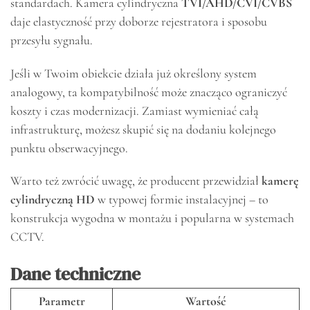
standardach. Kamera cylindryczna
TVI/AHD/CVI/CVBS
daje elastyczność przy doborze rejestratora i sposobu
przesyłu sygnału.
Jeśli w Twoim obiekcie działa już określony system
analogowy, ta kompatybilność może znacząco ograniczyć
koszty i czas modernizacji. Zamiast wymieniać całą
infrastrukturę, możesz skupić się na dodaniu kolejnego
punktu obserwacyjnego.
Warto też zwrócić uwagę, że producent przewidział
kamerę
cylindryczną HD
w typowej formie instalacyjnej – to
konstrukcja wygodna w montażu i popularna w systemach
CCTV.
Dane techniczne
Parametr
Wartość