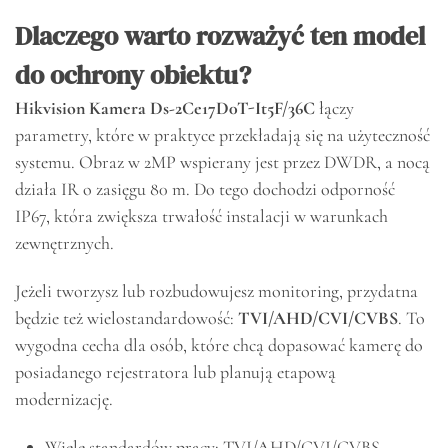
Dlaczego warto rozważyć ten model
do ochrony obiektu?
Hikvision Kamera Ds-2Ce17D0T-It5F/36C
łączy
parametry, które w praktyce przekładają się na użyteczność
systemu. Obraz w 2MP wspierany jest przez DWDR, a nocą
działa IR o zasięgu 80 m. Do tego dochodzi odporność
IP67, która zwiększa trwałość instalacji w warunkach
zewnętrznych.
Jeżeli tworzysz lub rozbudowujesz monitoring, przydatna
będzie też wielostandardowość:
TVI/AHD/CVI/CVBS
. To
wygodna cecha dla osób, które chcą dopasować kamerę do
posiadanego rejestratora lub planują etapową
modernizację.
Wiele standardów pracy: TVI/AHD/CVI/CVBS