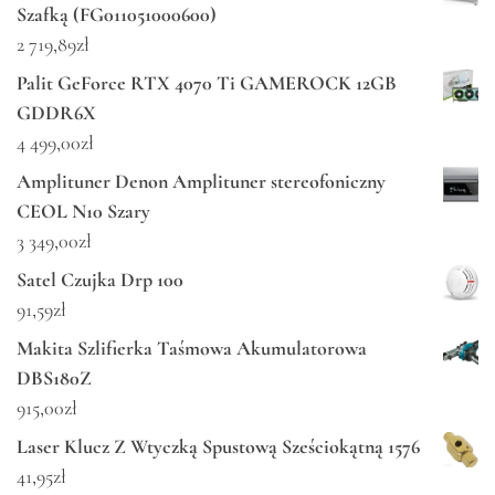
Szafką (FG011051000600)
2 719,89
zł
Palit GeForce RTX 4070 Ti GAMEROCK 12GB
GDDR6X
4 499,00
zł
Amplituner Denon Amplituner stereofoniczny
CEOL N10 Szary
3 349,00
zł
Satel Czujka Drp 100
91,59
zł
Makita Szlifierka Taśmowa Akumulatorowa
DBS180Z
915,00
zł
Laser Klucz Z Wtyczką Spustową Sześciokątną 1576
41,95
zł