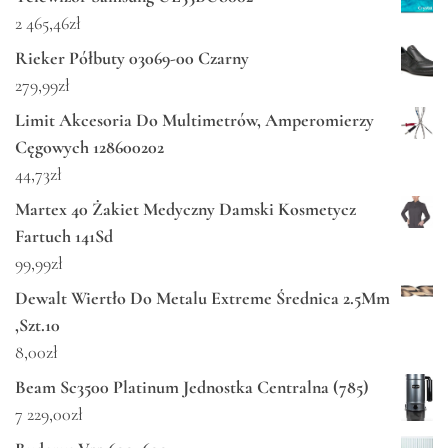
2 465,46
zł
Rieker Półbuty 03069-00 Czarny
279,99
zł
Limit Akcesoria Do Multimetrów, Amperomierzy
Cęgowych 128600202
44,73
zł
Martex 40 Żakiet Medyczny Damski Kosmetycz
Fartuch 141Sd
99,99
zł
Dewalt Wiertło Do Metalu Extreme Średnica 2.5Mm
,Szt.10
8,00
zł
Beam Sc3500 Platinum Jednostka Centralna (785)
7 229,00
zł