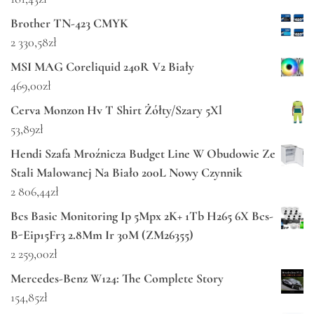
Brother TN-423 CMYK
2 330,58
zł
MSI MAG Coreliquid 240R V2 Biały
469,00
zł
Cerva Monzon Hv T Shirt Żółty/Szary 5Xl
53,89
zł
Hendi Szafa Mroźnicza Budget Line W Obudowie Ze
Stali Malowanej Na Biało 200L Nowy Czynnik
2 806,44
zł
Bcs Basic Monitoring Ip 5Mpx 2K+ 1Tb H265 6X Bcs-
B-Eip15Fr3 2.8Mm Ir 30M (ZM26355)
2 259,00
zł
Mercedes-Benz W124: The Complete Story
154,85
zł