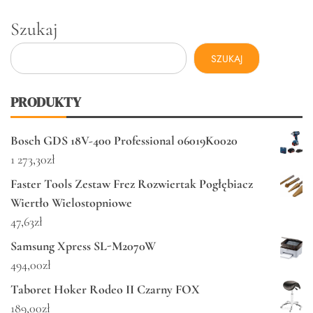
Szukaj
SZUKAJ
PRODUKTY
Bosch GDS 18V-400 Professional 06019K0020
1 273,30
zł
Faster Tools Zestaw Frez Rozwiertak Pogłębiacz
Wiertło Wielostopniowe
47,63
zł
Samsung Xpress SL-M2070W
494,00
zł
Taboret Hoker Rodeo II Czarny FOX
189,00
zł