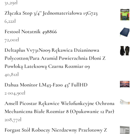
31,29
zł
Złączka Stop 3/4'' Jednomateriałowa 15G723
6,22
zł
Festool Notatnik 498866
72,00
zł
Deltaplus Vv731No09 Rękawica Dzianinowa
Polycotton/Para Aramid Powierzchnia Dłoni Z
Powłoką Lateksową Czarna Rozmiar 09
40,81
zł
Dahua Monitor LM43-F200 43" FullHD
2 004,90
zł
Ansell Picostar Rękawice Wielofunkcyjne Ochrona
Mechaniczna Białe Rozmiar 8 (Opakowanie 12 Par)
208,77
zł
Forgast Stół Roboczy Nierdzewny Przelotowy Z