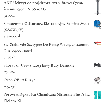
ART Uchwyt do projektora 2w1 sufitowy 67cm/
ścienny 54cm P-108 10KG
52,00
zł
Santoemma Odkurzacz Ekstrakcyjny Sabrina Sw30
(SASW30V)
6 820,00
zł
Sw-Stahl Vde Szczypce Do Pomp Wodnych 240mm
Din 60900 41905L
71,60
zł
Shoes For Crews 52263 Envy Buty Damskie
293,32
zł
Orno OR-AE-1342
205,09
zł
Portwest Rękawica Chemiczna Nitrosafe Plus A812
Zielony Xl