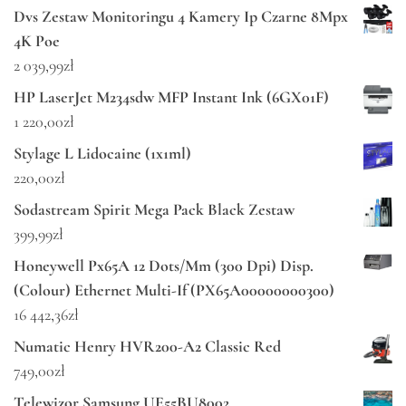
Dvs Zestaw Monitoringu 4 Kamery Ip Czarne 8Mpx
4K Poe
2 039,99
zł
HP LaserJet M234sdw MFP Instant Ink (6GX01F)
1 220,00
zł
Stylage L Lidocaine (1x1ml)
220,00
zł
Sodastream Spirit Mega Pack Black Zestaw
399,99
zł
Honeywell Px65A 12 Dots/Mm (300 Dpi) Disp.
(Colour) Ethernet Multi-If (PX65A00000000300)
16 442,36
zł
Numatic Henry HVR200-A2 Classic Red
749,00
zł
Telewizor Samsung UE55BU8002