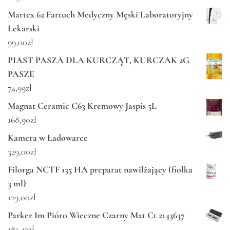
Martex 62 Fartuch Medyczny Męski Laboratoryjny
Lekarski
99,00
zł
PIAST PASZA DLA KURCZĄT, KURCZAK 2G
PASZE
74,99
zł
Magnat Ceramic C63 Kremowy Jaspis 5L
168,90
zł
Kamera w Ładowarce
329,00
zł
Filorga NCTF 135 HA preparat nawilżający (fiolka
3 ml)
129,00
zł
Parker Im Pióro Wieczne Czarny Mat Ct 2143637
181,43
zł