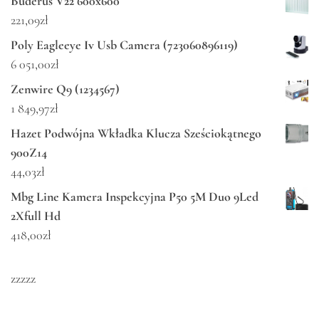
Buderus V22 600x600
221,09
zł
Poly Eagleeye Iv Usb Camera (723060896119)
6 051,00
zł
Zenwire Q9 (1234567)
1 849,97
zł
Hazet Podwójna Wkładka Klucza Sześciokątnego
900Z14
44,03
zł
Mbg Line Kamera Inspekcyjna P50 5M Duo 9Led
2Xfull Hd
418,00
zł
zzzzz