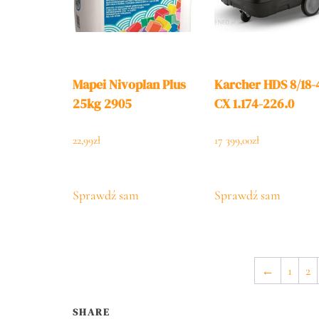
Mapei Nivoplan Plus
Karcher HDS 8/18-
25kg 2905
CX 1.174-226.0
22,99
zł
17 399,00
zł
Sprawdź sam
Sprawdź sam
←
1
2
SHARE