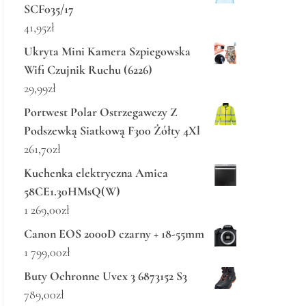
SCF035/17
41,95
zł
Ukryta Mini Kamera Szpiegowska
Wifi Czujnik Ruchu (6226)
29,99
zł
Portwest Polar Ostrzegawczy Z
Podszewką Siatkową F300 Żółty 4Xl
261,70
zł
Kuchenka elektryczna Amica
58CE1.30HMsQ(W)
1 269,00
zł
Canon EOS 2000D czarny + 18-55mm
1 799,00
zł
Buty Ochronne Uvex 3 6873152 S3
789,00
zł