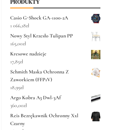
PRODUKTY
Casio G-Shock GA-1100-2A
1 066,18
zł
Nowy Styl Krzesło Tulipan PP
165,00
zł
Kresowe nadzieje
17,85
zł
Schmith Maska Ochronna Z
Zaworkiem (FFP1V)
18,99
zł
Argo Kobra A3 Dwl-3Af
360,00
zł
Reis Bezrękawnik Ochronny Xxl
Czarny