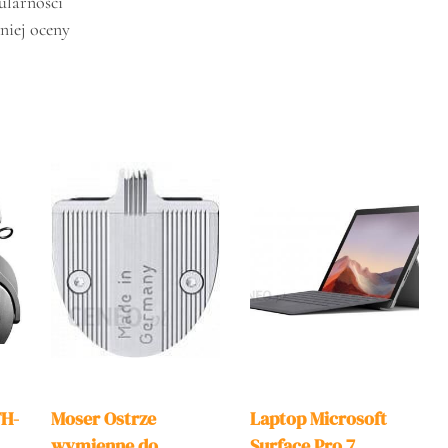
ularności
niej oceny
TH-
Moser Ostrze
Laptop Microsoft
wymienne do
Surface Pro 7