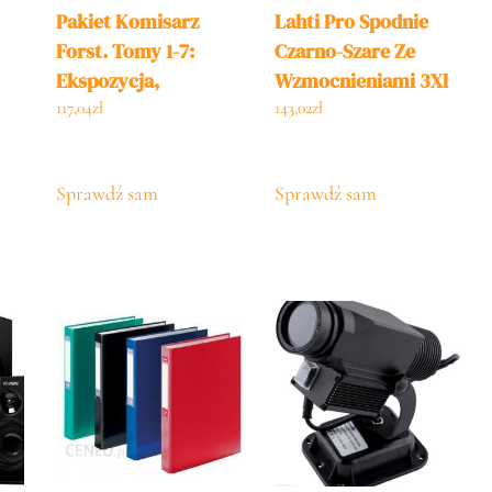
Pakiet Komisarz
Lahti Pro Spodnie
Forst. Tomy 1-7:
Czarno-Szare Ze
Ekspozycja,
Wzmocnieniami 3Xl
Przewieszenie,
L4052006
117,04
zł
143,02
zł
52
Trawers,
Deniwelacja, Zerwa,
Sprawdź sam
Sprawdź sam
Halny, Przepaść