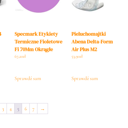
4
Specmark Etykiety
Pieluchomajtki
Termiczne Fioletowe
Abena Delta-Form
Fi 70Mm Okrągłe
Air Plus M2
1000Szt. Średnica
67,20
zł
53,90
zł
Gilzy Fi40
(ETERF701000PUR)
Sprawdź sam
Sprawdź sam
3
4
5
6
7
→