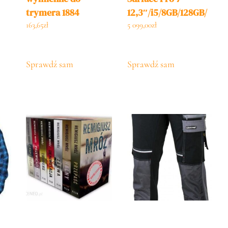
trymera 1884
12,3″/i5/8GB/128GB/
designer
Win10 (VDV00003)
163,65
zł
5 099,00
zł
Sprawdź sam
Sprawdź sam