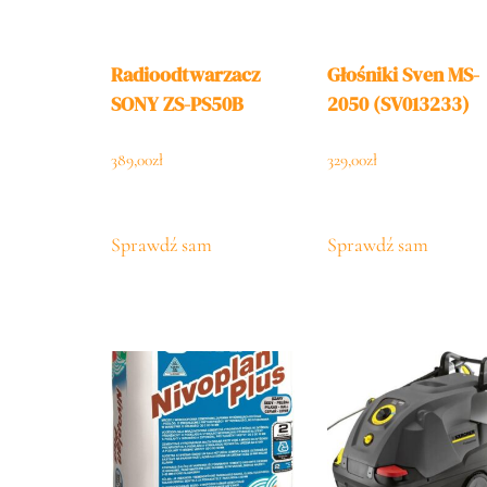
Radioodtwarzacz
Głośniki Sven MS-
SONY ZS-PS50B
2050 (SV013233)
389,00
zł
329,00
zł
Sprawdź sam
Sprawdź sam