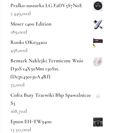
Pralko-suszarka LG F2DV5S7N0E
2 449,00
zł
Moser 1400 Edition
189,00
zł
Rooks OK034202
458,00
zł
Bemark Naklejki Termiczne Wzór
D30S 14X50Mm 130Szt.
(Dcp1450130A4Rf)
35,00
zł
Cofra Buty Trzewiki Bhp Spawalnicze
S3
168,70
zł
Epson EH-TW9400
13 311,00
zł