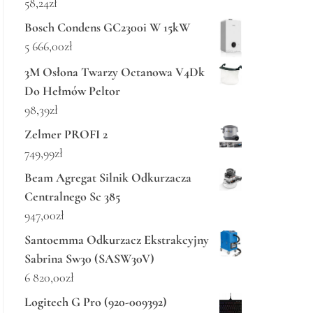
58,24
zł
Bosch Condens GC2300i W 15kW
5 666,00
zł
3M Osłona Twarzy Octanowa V4Dk
Do Hełmów Peltor
98,39
zł
Zelmer PROFI 2
749,99
zł
Beam Agregat Silnik Odkurzacza
Centralnego Sc 385
947,00
zł
Santoemma Odkurzacz Ekstrakcyjny
Sabrina Sw30 (SASW30V)
6 820,00
zł
Logitech G Pro (920-009392)