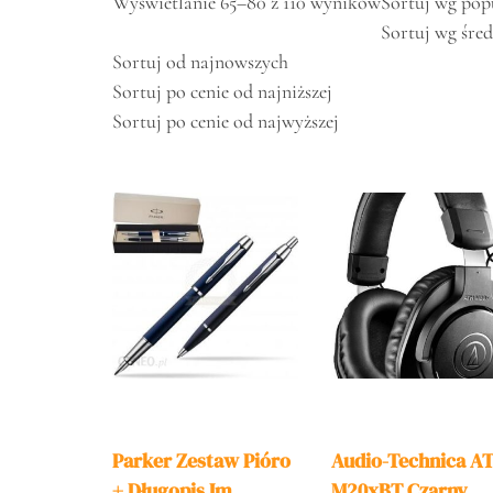
Wyświetlanie 65–80 z 110 wyników
Sortuj wg pop
Sortuj wg śred
Sortuj od najnowszych
Sortuj po cenie od najniższej
Sortuj po cenie od najwyższej
Parker Zestaw Pióro
Audio-Technica A
+ Długopis Im
M20xBT Czarny