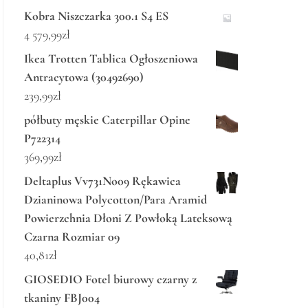
Kobra Niszczarka 300.1 S4 ES
4 579,99
zł
Ikea Trotten Tablica Ogłoszeniowa
Antracytowa (30492690)
239,99
zł
półbuty męskie Caterpillar Opine
P722314
369,99
zł
Deltaplus Vv731No09 Rękawica
Dzianinowa Polycotton/Para Aramid
Powierzchnia Dłoni Z Powłoką Lateksową
Czarna Rozmiar 09
40,81
zł
GIOSEDIO Fotel biurowy czarny z
tkaniny FBJ004