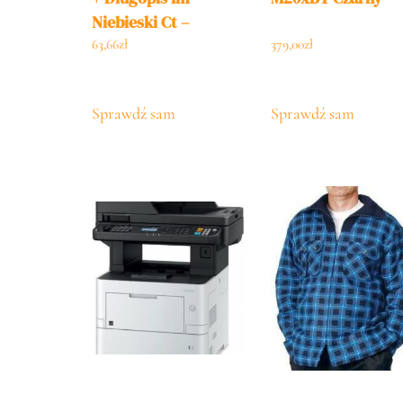
Niebieski Ct –
S0856210/S0856460/
63,66
zł
379,00
zł
Box1
Sprawdź sam
Sprawdź sam