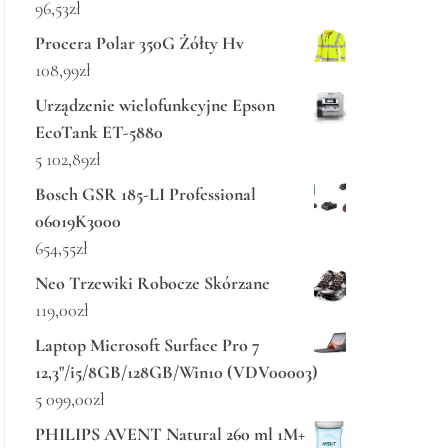
96,53
zł
Procera Polar 350G Żółty Hv
108,99
zł
Urządzenie wielofunkcyjne Epson
EcoTank ET-5880
5 102,89
zł
Bosch GSR 185-LI Professional
06019K3000
654,55
zł
Neo Trzewiki Robocze Skórzane
119,00
zł
Laptop Microsoft Surface Pro 7
12,3"/i5/8GB/128GB/Win10 (VDV00003)
5 099,00
zł
PHILIPS AVENT Natural 260 ml 1M+