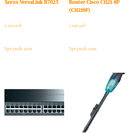
Xerox VersaLink B7025
Router Cisco C1121-8P
(C11218P)
9 199,00
zł
3 946,35
zł
Sprawdź sam
Sprawdź sam