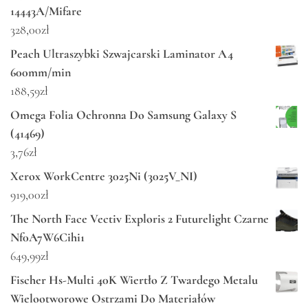
14443A/Mifare
328,00
zł
Peach Ultraszybki Szwajcarski Laminator A4
600mm/min
188,59
zł
Omega Folia Ochronna Do Samsung Galaxy S
(41469)
3,76
zł
Xerox WorkCentre 3025Ni (3025V_NI)
919,00
zł
The North Face Vectiv Exploris 2 Futurelight Czarne
Nf0A7W6Cihi1
649,99
zł
Fischer Hs-Multi 40K Wiertło Z Twardego Metalu
Wielootworowe Ostrzami Do Materiałów