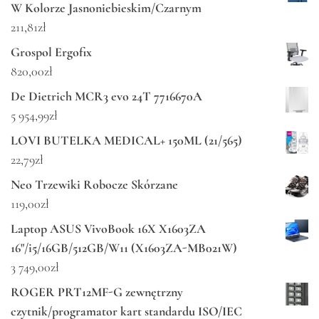
W Kolorze Jasnoniebieskim/Czarnym
211,81
zł
Grospol Ergofix
820,00
zł
De Dietrich MCR3 evo 24T 7716670A
5 954,99
zł
LOVI BUTELKA MEDICAL+ 150ML (21/565)
22,79
zł
Neo Trzewiki Robocze Skórzane
119,00
zł
Laptop ASUS VivoBook 16X X1603ZA
16"/i5/16GB/512GB/W11 (X1603ZA-MB021W)
3 749,00
zł
ROGER PRT12MF-G zewnętrzny
czytnik/programator kart standardu ISO/IEC