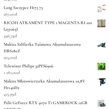
Lang Szczypce Ht75 75
267,00
zł
RICOH ATRAMENT TYPE 1 MAGENTA RI 100
(257065)
446,74
zł
Makita Szlifierka Taśmowa Akumulatorowa
DBS180Z
915,00
zł
Telewizor Philips 32PFS6906
1 282,00
zł
Makita Młotowiertarka Akumulatorowa 10,8V
Hr140Dz
415,39
zł
Palit GeForce RTX 4070 Ti GAMEROCK 12GB