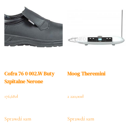
Cofra 76 0 002.W Buty
Moog Theremini
Szpitalne Nerone
176,68
zł
2 220,00
zł
Sprawdź sam
Sprawdź sam