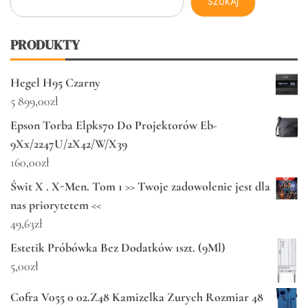
SZUKAJ
PRODUKTY
Hegel H95 Czarny
5 899,00
zł
Epson Torba Elpks70 Do Projektorów Eb-
9Xx/2247U/2X42/W/X39
160,00
zł
Świt X . X-Men. Tom 1 >> Twoje zadowolenie jest dla
nas priorytetem <<
49,63
zł
Estetik Próbówka Bez Dodatków 1szt. (9Ml)
5,00
zł
Cofra V055 0 02.Z48 Kamizelka Zurych Rozmiar 48