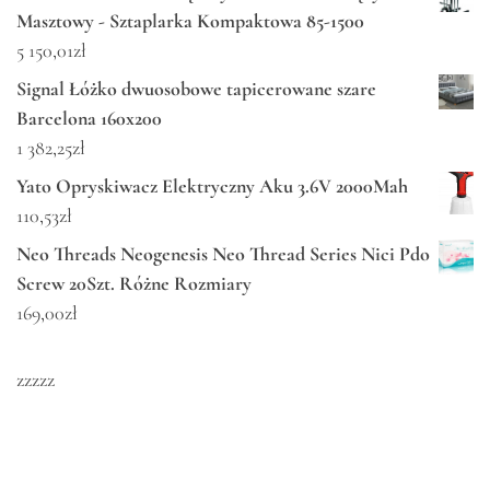
Masztowy - Sztaplarka Kompaktowa 85-1500
5 150,01
zł
Signal Łóżko dwuosobowe tapicerowane szare
Barcelona 160x200
1 382,25
zł
Yato Opryskiwacz Elektryczny Aku 3.6V 2000Mah
110,53
zł
Neo Threads Neogenesis Neo Thread Series Nici Pdo
Screw 20Szt. Różne Rozmiary
169,00
zł
zzzzz