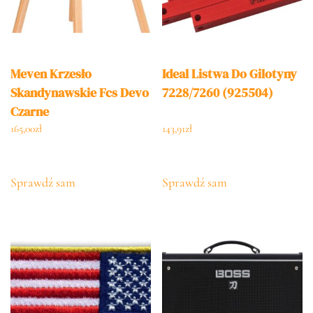
Meven Krzesło
Ideal Listwa Do Gilotyny
Skandynawskie Fcs Devo
7228/7260 (925504)
Czarne
165,00
zł
143,91
zł
Sprawdź sam
Sprawdź sam