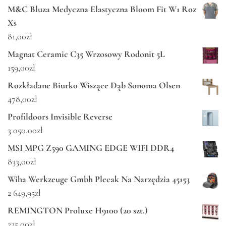
M&C Bluza Medyczna Elastyczna Bloom Fit W1 Roz
Xs
81,00
zł
Magnat Ceramic C35 Wrzosowy Rodonit 5L
159,00
zł
Rozkładane Biurko Wiszące Dąb Sonoma Olsen
478,00
zł
Profildoors Invisible Reverse
3 050,00
zł
MSI MPG Z590 GAMING EDGE WIFI DDR4
833,00
zł
Wiha Werkzeuge Gmbh Plecak Na Narzędzia 45153
2 649,95
zł
REMINGTON Proluxe H9100 (20 szt.)
225,00
zł