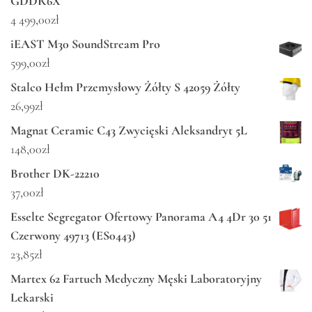
GDDR6X
4 499,00
zł
iEAST M30 SoundStream Pro
599,00
zł
Stalco Hełm Przemysłowy Żółty S 42059 Żółty
26,99
zł
Magnat Ceramic C43 Zwycięski Aleksandryt 5L
148,00
zł
Brother DK-22210
37,00
zł
Esselte Segregator Ofertowy Panorama A4 4Dr 30 51
Czerwony 49713 (ES0443)
23,85
zł
Martex 62 Fartuch Medyczny Męski Laboratoryjny
Lekarski