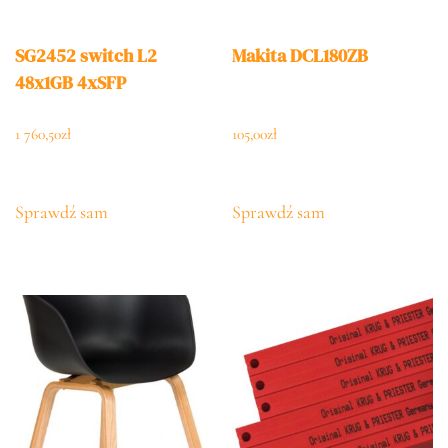
SG2452 switch L2
Makita DCL180ZB
48x1GB 4xSFP
1 760,50
zł
105,00
zł
Sprawdź sam
Sprawdź sam