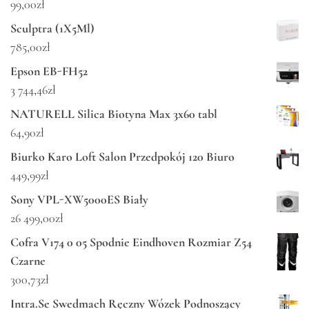
99,00
zł
Sculptra (1X5Ml)
785,00
zł
Epson EB-FH52
3 744,46
zł
NATURELL Silica Biotyna Max 3x60 tabl
64,90
zł
Biurko Karo Loft Salon Przedpokój 120 Biuro
449,99
zł
Sony VPL-XW5000ES Biały
26 499,00
zł
Cofra V174 0 05 Spodnie Eindhoven Rozmiar Z54
Czarne
300,73
zł
Intra.Se Swedmach Ręczny Wózek Podnoszący