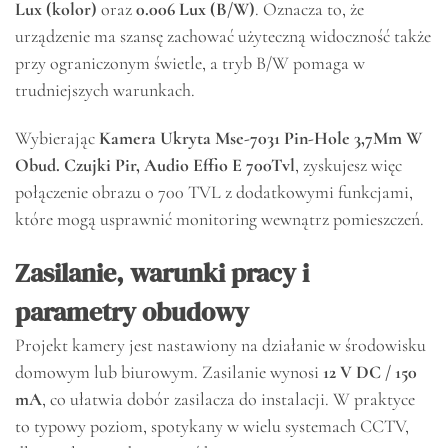
Lux (kolor)
oraz
0.006 Lux (B/W)
. Oznacza to, że
urządzenie ma szansę zachować użyteczną widoczność także
przy ograniczonym świetle, a tryb B/W pomaga w
trudniejszych warunkach.
Wybierając
Kamera Ukryta Mse-7031 Pin-Hole 3,7Mm W
Obud. Czujki Pir, Audio Effio E 700Tvl
, zyskujesz więc
połączenie obrazu o 700 TVL z dodatkowymi funkcjami,
które mogą usprawnić monitoring wewnątrz pomieszczeń.
Zasilanie, warunki pracy i
parametry obudowy
Projekt kamery jest nastawiony na działanie w środowisku
domowym lub biurowym. Zasilanie wynosi
12 V DC / 150
mA
, co ułatwia dobór zasilacza do instalacji. W praktyce
to typowy poziom, spotykany w wielu systemach CCTV,