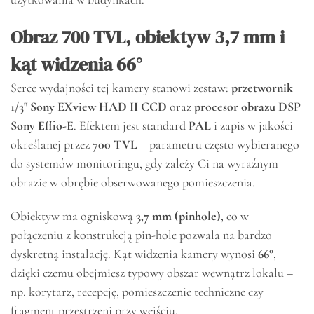
Obraz 700 TVL, obiektyw 3,7 mm i
kąt widzenia 66°
Serce wydajności tej kamery stanowi zestaw:
przetwornik
1/3" Sony EXview HAD II CCD
oraz
procesor obrazu DSP
Sony Effio-E
. Efektem jest standard
PAL
i zapis w jakości
określanej przez
700 TVL
– parametru często wybieranego
do systemów monitoringu, gdy zależy Ci na wyraźnym
obrazie w obrębie obserwowanego pomieszczenia.
Obiektyw ma ogniskową
3,7 mm (pinhole)
, co w
połączeniu z konstrukcją pin-hole pozwala na bardzo
dyskretną instalację. Kąt widzenia kamery wynosi
66°
,
dzięki czemu obejmiesz typowy obszar wewnątrz lokalu –
np. korytarz, recepcję, pomieszczenie techniczne czy
fragment przestrzeni przy wejściu.