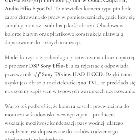
Ukryta Mse-7031 Pin-Hole 3,7Mm W Obud. Czujki Pir,
Audio Effio E 700Tvl
. To niewielka kamera typu pin-hole,
zaprojektowana do pracy w pomieszczeniach, gdzie liczy się
subtelny montaż i stabilna jakość obrazu. Obudowa w
kolorze białym oraz plastikowa konstrukcja ułatwiają
dopasowanie do różnych aranżacji.
Model korzysta z technologii przetwarzania obrazu opartej
o procesor
DSP Sony Effio-E
, a za rejestrację odpowiada
przetwornik
1/3" Sony EXview HAD II CCD
. Dzięki temu
uzyskujesz obraz o rozdzielczości
700 TVL
, co przekłada się
na czytelny zapis scen w typowych warunkach użytkowania.
Warto też podkreślić, że kamera została przewidziana do
montażu w środowisku wewnętrznym – producent
wskazuje możliwość kondensacji pary wodnej, dlatego
urządzenie jest dopasowane do realiów codziennego
użytkowania w budynkach.