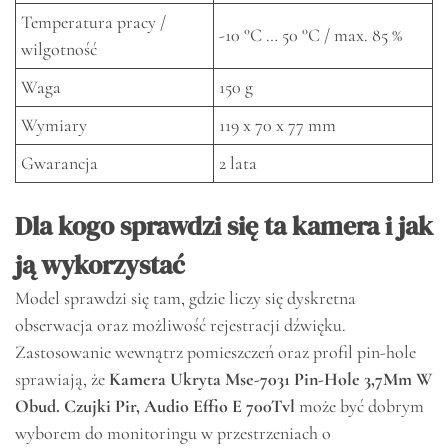
Temperatura pracy /
-10 °C … 50 °C / max. 85 %
wilgotność
Waga
150 g
Wymiary
119 x 70 x 77 mm
Gwarancja
2 lata
Dla kogo sprawdzi się ta kamera i jak
ją wykorzystać
Model sprawdzi się tam, gdzie liczy się dyskretna
obserwacja oraz możliwość rejestracji dźwięku.
Zastosowanie wewnątrz pomieszczeń oraz profil pin-hole
sprawiają, że
Kamera Ukryta Mse-7031 Pin-Hole 3,7Mm W
Obud. Czujki Pir, Audio Effio E 700Tvl
może być dobrym
wyborem do monitoringu w przestrzeniach o