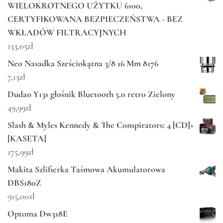
WIELOKROTNEGO UŻYTKU 6100,
CERTYFIKOWANA BEZPIECZEŃSTWA - BEZ
WKŁADÓW FILTRACYJNYCH
133,05
zł
Neo Nasadka Sześciokątna 3/8 16 Mm 8176
7,13
zł
Dudao Y13s głośnik Bluetooth 5.0 retro Zielony
49,99
zł
Slash & Myles Kennedy & The Conspirators: 4 [CD]+
[KASETA]
175,99
zł
Makita Szlifierka Taśmowa Akumulatorowa
DBS180Z
915,00
zł
Optoma Dw318E