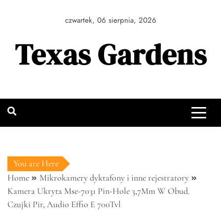
Skip
to
czwartek, 06 sierpnia, 2026
content
Texas Gardens
You are Here
Home
Mikrokamery dyktafony i inne rejestratory
Kamera Ukryta Mse-7031 Pin-Hole 3,7Mm W Obud.
Czujki Pir, Audio Effio E 700Tvl