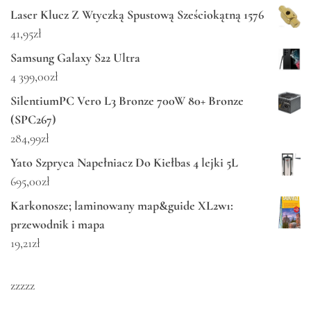
Laser Klucz Z Wtyczką Spustową Sześciokątną 1576
41,95
zł
Samsung Galaxy S22 Ultra
4 399,00
zł
SilentiumPC Vero L3 Bronze 700W 80+ Bronze
(SPC267)
284,99
zł
Yato Szpryca Napełniacz Do Kiełbas 4 lejki 5L
695,00
zł
Karkonosze; laminowany map&guide XL2w1:
przewodnik i mapa
19,21
zł
zzzzz