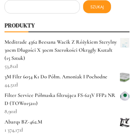
SZUKAJ
PRODUKTY
Meditrade 4362 Beesana Wacik Z Różykiem Sterylny
30cm Długości X 30cm Szerokości Okrągły Kształt
(15 Sztuk)
53,81
zł
3M Filtr 6054 K1 Do Półm. Amoniak I Pochodne
44,51
zł
Filter Service Półmaska filtrująca FS-623V FFP2 NR
D (TOW015211)
8,90
zł
Abarqs BZ-462.M
1 374,17
zł