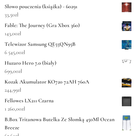
Słowo pouczenia (książka) - 60291
33,50
zł
Fable: The Journey (Gra Xbox 360)
143,00
zł
Telewizor Samsung QE55QN95B
6 545,00
zł
Huzaro Hero 7.0 (biały)
699,00
zł
Kozak Akumulator KO720 72AH 760A
244,99
zł
Fellowes LX211 Czarna
1 260,00
zł
B.Box Tritanowa Butelka Ze Słomką 450Ml Ocean
Breeze
65,60
zł