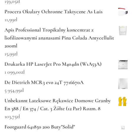
159,05
zł
Procera Okulary Ochronne Taktyczne As Luis
11,99
zł
Apis Professional Tropikalny koncentrat z
liofilizowanymi ananasami Pina Colada Antycellulit
200ml
15,99
zł
Drukarka HP LaserJet Pro M404dn (W1A53A)
1 099,00
zł
De Dietrich MCR3 evo 24T 7716670A
5 954,99
zł
Unbekannt Lateksowe Rękawice Domowe Granby
En 388 / En 374 / Cat. 3 Żółte (12 Par) Rozm. 8
103,75
zł
Footguard 641850 200 Buty"Solid"