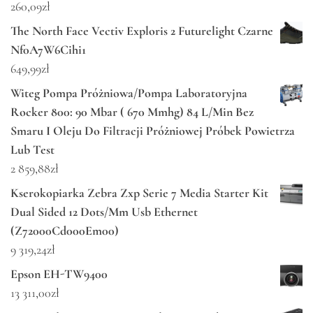
260,09
zł
The North Face Vectiv Exploris 2 Futurelight Czarne
Nf0A7W6Cihi1
649,99
zł
Witeg Pompa Próżniowa/Pompa Laboratoryjna
Rocker 800: 90 Mbar ( 670 Mmhg) 84 L/Min Bez
Smaru I Oleju Do Filtracji Próżniowej Próbek Powietrza
Lub Test
2 859,88
zł
Kserokopiarka Zebra Zxp Serie 7 Media Starter Kit
Dual Sided 12 Dots/Mm Usb Ethernet
(Z72000Cd000Em00)
9 319,24
zł
Epson EH-TW9400
13 311,00
zł