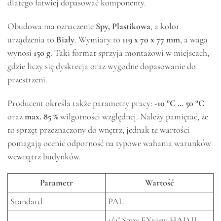
dlatego łatwiej dopasować komponenty.
Obudowa ma oznaczenie
Spy, Plastikowa
, a kolor
urządzenia to
Biały
. Wymiary to
119 x 70 x 77 mm
, a waga
wynosi
150 g
. Taki format sprzyja montażowi w miejscach,
gdzie liczy się dyskrecja oraz wygodne dopasowanie do
przestrzeni.
Producent określa także parametry pracy:
-10 °C … 50 °C
oraz
max. 85 %
wilgotności względnej. Należy pamiętać, że
to sprzęt przeznaczony do wnętrz, jednak te wartości
pomagają ocenić odporność na typowe wahania warunków
wewnątrz budynków.
Parametr
Wartość
Standard
PAL
1/3" Sony EXview HAD II