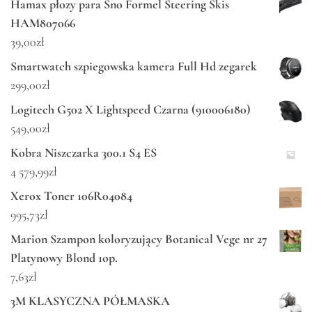
Hamax płozy para Sno Formel Steering Skis
HAM807066
39,00
zł
Smartwatch szpiegowska kamera Full Hd zegarek
299,00
zł
Logitech G502 X Lightspeed Czarna (910006180)
549,00
zł
Kobra Niszczarka 300.1 S4 ES
4 579,99
zł
Xerox Toner 106R04084
995,73
zł
Marion Szampon koloryzujący Botanical Vege nr 27
Platynowy Blond 1op.
7,63
zł
3M KLASYCZNA PÓŁMASKA