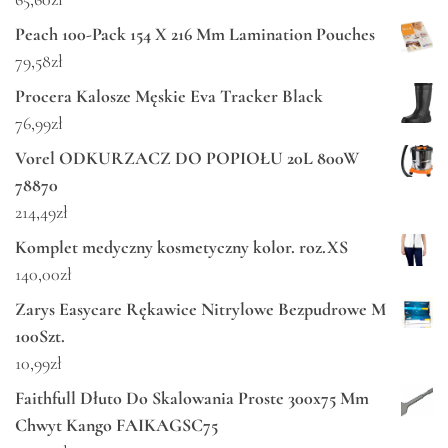
Peach 100-Pack 154 X 216 Mm Lamination Pouches
79,58
zł
Procera Kalosze Męskie Eva Tracker Black
76,99
zł
Vorel ODKURZACZ DO POPIOŁU 20L 800W
78870
214,49
zł
Komplet medyczny kosmetyczny kolor. roz.XS
140,00
zł
Zarys Easycare Rękawice Nitrylowe Bezpudrowe M
100Szt.
10,99
zł
Faithfull Dłuto Do Skalowania Proste 300x75 Mm
Chwyt Kango FAIKAGSC75