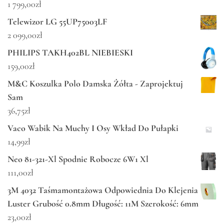
1 799,00
zł
Telewizor LG 55UP75003LF
2 099,00
zł
PHILIPS TAKH402BL NIEBIESKI
159,00
zł
M&C Koszulka Polo Damska Żółta - Zaprojektuj
Sam
36,75
zł
Vaco Wabik Na Muchy I Osy Wkład Do Pułapki
14,99
zł
Neo 81-321-Xl Spodnie Robocze 6W1 Xl
111,00
zł
3M 4032 Taśmamontażowa Odpowiednia Do Klejenia
Luster Grubość 0.8mm Długość: 11M Szerokość: 6mm
23,00
zł