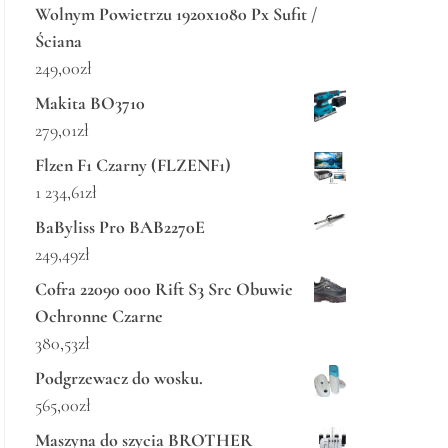
Wolnym Powietrzu 1920x1080 Px Sufit /
Ściana
249,00
zł
Makita BO3710
279,01
zł
Flzen F1 Czarny (FLZENF1)
1 234,61
zł
BaByliss Pro BAB2270E
249,49
zł
Cofra 22090 000 Rift S3 Src Obuwie
Ochronne Czarne
380,53
zł
Podgrzewacz do wosku.
565,00
zł
Maszyna do szycia BROTHER