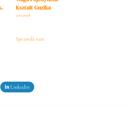
.
Kształt Guzika
005
Mosiądz Niklowany
200,00
zł
005
1szt.
Sprawdź sam
Linkedin