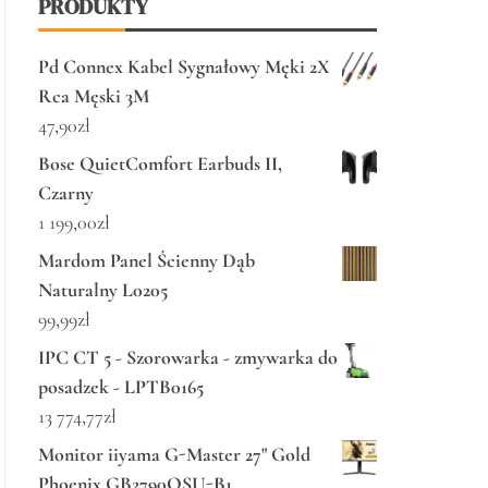
PRODUKTY
Pd Connex Kabel Sygnałowy Męki 2X
Rca Męski 3M
47,90
zł
Bose QuietComfort Earbuds II,
Czarny
1 199,00
zł
Mardom Panel Ścienny Dąb
Naturalny L0205
99,99
zł
IPC CT 5 - Szorowarka - zmywarka do
posadzek - LPTB0165
13 774,77
zł
Monitor iiyama G-Master 27" Gold
Phoenix GB2790QSU-B1