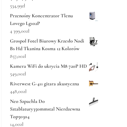
534,99
zł
Przenośny Koncentrator Tlenu
Lovego Lg102P
4 399,00
zł
Grospol Fotel Biurowy Krzesło Nodi
Bs Hd Tkanina Kosma 12 Kolorów
857,00
zł
Kamera WiFi do ukrycia M8 720P HD
549,00
zł
Riverwest G-411 gitara akustyczna
448,00
zł
Neo Szpachla Do
Sztablatury350mmstal Nierdzewna
Top50304
14,00
zł