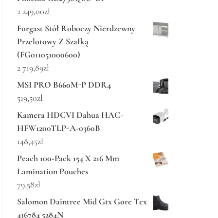
2 249,00
zł
Forgast Stół Roboczy Nierdzewny
Przelotowy Z Szafką
(FG011051000600)
2 719,89
zł
MSI PRO B660M-P DDR4
519,50
zł
Kamera HDCVI Dahua HAC-
HFW1200TLP-A-0360B
148,45
zł
Peach 100-Pack 154 X 216 Mm
Lamination Pouches
79,58
zł
Salomon Daintree Mid Gtx Gore Tex
416784 5284N