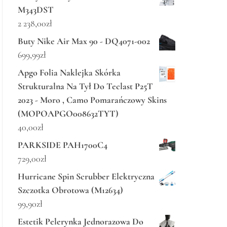
M343DST
2 238,00
zł
Buty Nike Air Max 90 - DQ4071-002
699,99
zł
Apgo Folia Naklejka Skórka
Strukturalna Na Tył Do Teclast P25T
2023 - Moro , Camo Pomarańczowy Skins
(MOPOAPGO008632TYT)
40,00
zł
PARKSIDE PAH1700C4
729,00
zł
Hurricane Spin Scrubber Elektryczna
Szczotka Obrotowa (M12634)
99,90
zł
Estetik Pelerynka Jednorazowa Do