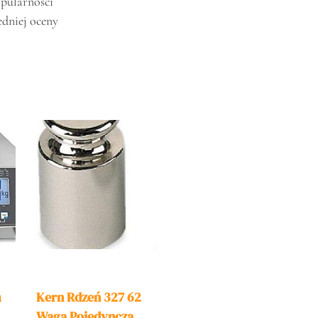
pularności
edniej oceny
m
Kern Rdzeń 327 62
Waga Pojedyncza