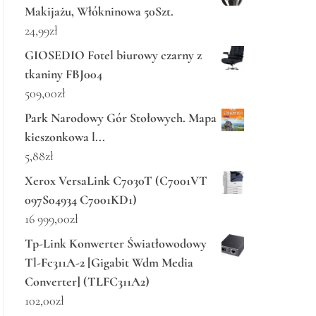
Makijażu, Włókninowa 50Szt.
24,99
zł
GIOSEDIO Fotel biurowy czarny z
tkaniny FBJ004
509,00
zł
Park Narodowy Gór Stołowych. Mapa
kieszonkowa l...
5,88
zł
Xerox VersaLink C7030T (C7001VT
097S04934 C7001KD1)
16 999,00
zł
Tp-Link Konwerter Światłowodowy
Tl-Fc311A-2 [Gigabit Wdm Media
Converter] (TLFC311A2)
102,00
zł