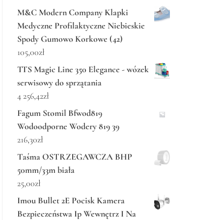
M&C Modern Company Klapki
Medyczne Profilaktyczne Niebieskie
Spody Gumowo Korkowe (42)
105,00
zł
TTS Magic Line 350 Elegance - wózek
serwisowy do sprzątania
4 256,42
zł
Fagum Stomil Bfwod819
Wodoodporne Wodery 819 39
216,30
zł
Taśma OSTRZEGAWCZA BHP
50mm/33m biała
25,00
zł
Imou Bullet 2E Pocisk Kamera
Bezpieczeństwa Ip Wewnętrz I Na