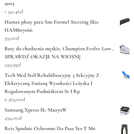
9003
1 341,46
zł
Hamax płozy para Sno Formel Steering Skis
HAM807066
39,00
zł
Buty do chodzenia męskie, Champion Evolve Low ,
SPRAWDŹ OKAZJE NA WIOSNĘ
249,99
zł
Tech Med Stół Rehabilitacyjny 3 Sekcyjny Z
Elektryczną Zmianą Wysokości Leżyska I
Regulowanym Podnóżkiem Sr I Rp
6 369,00
zł
Samsung Xpress SL-M2070W
494,00
zł
Reis Spodnie Ochronne Do Pasa Yes-T Mo