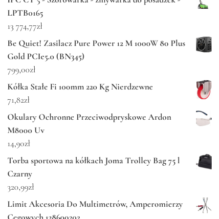
LPTB0165
13 774,77
zł
Be Quiet! Zasilacz Pure Power 12 M 1000W 80 Plus
Gold PCIe5.0 (BN345)
799,00
zł
Kółka Stałe Fi 100mm 220 Kg Nierdzewne
71,82
zł
Okulary Ochronne Przeciwodpryskowe Ardon
M8000 Uv
14,90
zł
Torba sportowa na kółkach Joma Trolley Bag 75 l
Czarny
320,99
zł
Limit Akcesoria Do Multimetrów, Amperomierzy
Cęgowych 128600202