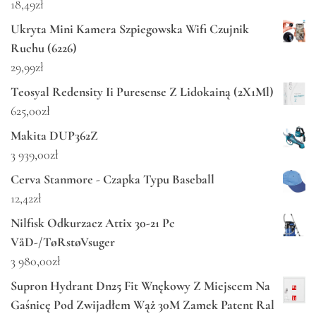
18,49
zł
Ukryta Mini Kamera Szpiegowska Wifi Czujnik
Ruchu (6226)
29,99
zł
Teosyal Redensity Ii Puresense Z Lidokainą (2X1Ml)
625,00
zł
Makita DUP362Z
3 939,00
zł
Cerva Stanmore - Czapka Typu Baseball
12,42
zł
Nilfisk Odkurzacz Attix 30-21 Pc
VåD-/TøRstøVsuger
3 980,00
zł
Supron Hydrant Dn25 Fit Wnękowy Z Miejscem Na
Gaśnicę Pod Zwijadłem Wąż 30M Zamek Patent Ral