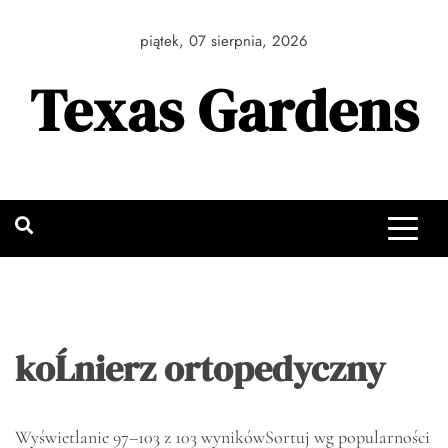
Skip
to
piątek, 07 sierpnia, 2026
content
Texas Gardens
koĹnierz ortopedyczny
Wyświetlanie 97–103 z 103 wyników
Sortuj wg popularności