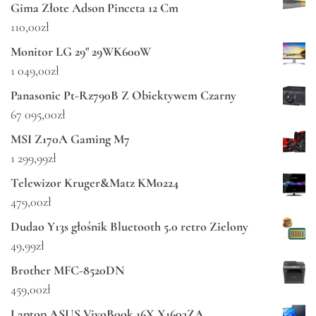
Gima Złote Adson Pinceta 12 Cm
110,00
zł
Monitor LG 29" 29WK600W
1 049,00
zł
Panasonic Pt-Rz790B Z Obiektywem Czarny
67 095,00
zł
MSI Z170A Gaming M7
1 299,99
zł
Telewizor Kruger&Matz KM0224
479,00
zł
Dudao Y13s głośnik Bluetooth 5.0 retro Zielony
49,99
zł
Brother MFC-8520DN
459,00
zł
Laptop ASUS VivoBook 16X X1603ZA