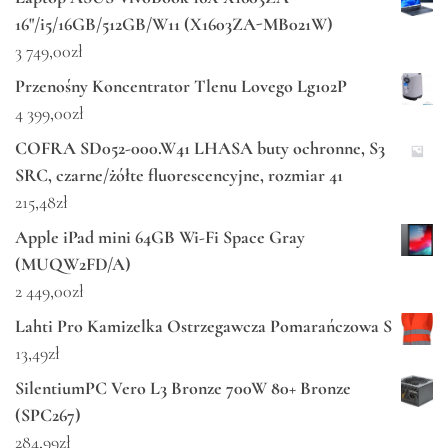
16"/i5/16GB/512GB/W11 (X1603ZA-MB021W)
3 749,00
zł
Przenośny Koncentrator Tlenu Lovego Lg102P
4 399,00
zł
COFRA SD052-000.W41 LHASA buty ochronne, S3
SRC, czarne/żółte fluorescencyjne, rozmiar 41
215,48
zł
Apple iPad mini 64GB Wi-Fi Space Gray
(MUQW2FD/A)
2 449,00
zł
Lahti Pro Kamizelka Ostrzegawcza Pomarańczowa S
13,49
zł
SilentiumPC Vero L3 Bronze 700W 80+ Bronze
(SPC267)
284,99
zł