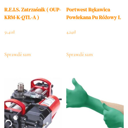
R.E.I.S. Zatrzaśnik ( OUP-
Portwest Rękawica
KRM-K-QTL-A )
Powlekana Pu Różowy L
51,41
zł
4,24
zł
Sprawdź sam
Sprawdź sam