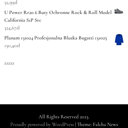
52,99
zł
U Power Rr20 6 Buty Ochronne Rock & Roll Model
California S1P Src
324,67
zł
Planam 131024 Profesjonalna Bluzka Bugatti 131025
150,40
zł
zzzzz
All Rights Reserved 2023.
Proudly powered by WordPress
|
Theme: Falcha News