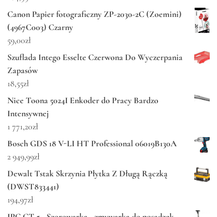
Canon Papier fotograficzny ZP-2030-2C (Zoemini)
(4967C003) Czarny
59,00
zł
Szuflada Intego Esselte Czerwona Do Wyczerpania
Zapasów
18,55
zł
Nice Toona 5024I Enkoder do Pracy Bardzo
Intensywnej
1 771,20
zł
Bosch GDS 18 V-LI HT Professional 06019B130A
2 949,99
zł
Dewalt Tstak Skrzynia Płytka Z Długą Rączką
(DWST833441)
194,97
zł
IPC CT 5 - Szorowarka - zmywarka do posadzek -