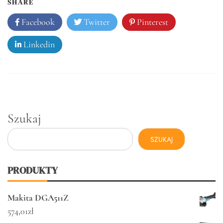
SHARE
Facebook
Twitter
Pinterest
Linkedin
Szukaj
SZUKAJ
PRODUKTY
Makita DGA511Z
574,01
zł