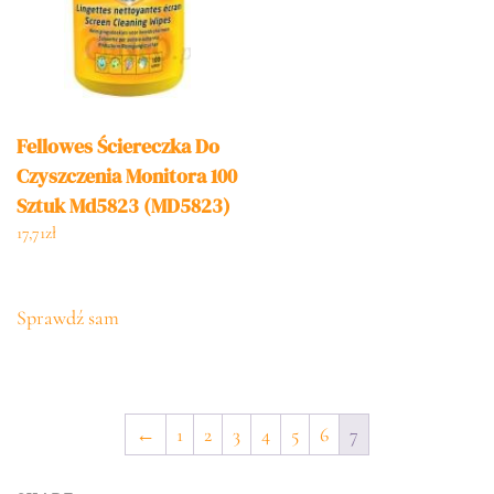
Fellowes Ściereczka Do
Czyszczenia Monitora 100
Sztuk Md5823 (MD5823)
17,71
zł
Sprawdź sam
←
1
2
3
4
5
6
7