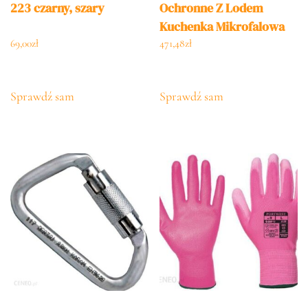
223 czarny, szary
Ochronne Z Lodem
Kuchenka Mikrofalowa
Klasa Esd 3 Białe
69,00
zł
471,48
zł
Sprawdź sam
Sprawdź sam