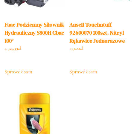
Faac Podziemny Siłownik
Ansell Touchntuff
Hydrauliczny S800H Cbac
92600070 100szt. Nitryl
100°
Rękawice Jednorazowe
Rozmiar Rękawic 7 En
4 327,39
zł
139,00
zł
374 En 420 2003 En 374 5
En 374 1 En Iso 21420
Sprawdź sam
Sprawdź sam
2020