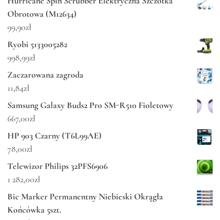
Hurricane Spin Scrubber Elektryczna Szczotka
Obrotowa (M12634)
99,90
zł
Ryobi 5133005282
998,99
zł
Zaczarowana zagroda
11,84
zł
Samsung Galaxy Buds2 Pro SM-R510 Fioletowy
667,00
zł
HP 903 Czarny (T6L99AE)
78,00
zł
Telewizor Philips 32PFS6906
1 282,00
zł
Bic Marker Permanentny Niebieski Okrągła
Końcówka 5szt.