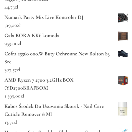
44,73
zł
Numark Party Mix Live Kontroler DJ
519,00
zł
Gała KORA KK6 komoda
959,00
zł
Cofra 25560 000.W Buty Ochronne New Bolton S3
Src
307,57
zł
AMD Ryzen 7 2700 3,2GHz BOX
(YD2700BBAFBOX)
1 399,00
zł
Kabos Środek Do Usuwania Skórek - Nail Care
Cuticle Remover 8 Ml
13,71
zł