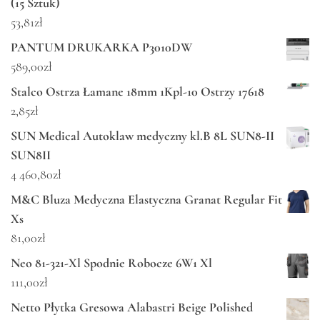
(15 Sztuk)
53,81
zł
PANTUM DRUKARKA P3010DW
589,00
zł
Stalco Ostrza Łamane 18mm 1Kpl-10 Ostrzy 17618
2,85
zł
SUN Medical Autoklaw medyczny kl.B 8L SUN8-II
SUN8II
4 460,80
zł
M&C Bluza Medyczna Elastyczna Granat Regular Fit
Xs
81,00
zł
Neo 81-321-Xl Spodnie Robocze 6W1 Xl
111,00
zł
Netto Płytka Gresowa Alabastri Beige Polished