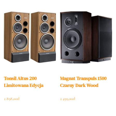
Tonsil Altus 200
Magnat Transpuls 1500
Limitowana Edycja
Czarny Dark Wood
2 898,00
zł
2 499,00
zł