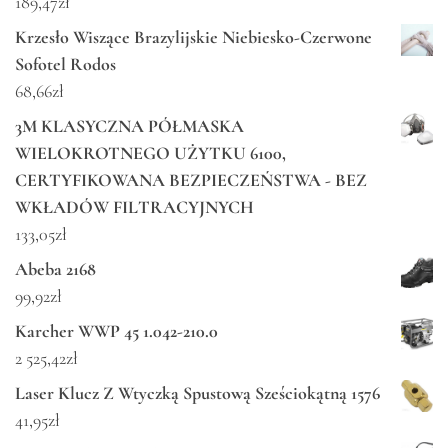
189,47
zł
Krzesło Wiszące Brazylijskie Niebiesko-Czerwone
Sofotel Rodos
68,66
zł
3M KLASYCZNA PÓŁMASKA
WIELOKROTNEGO UŻYTKU 6100,
CERTYFIKOWANA BEZPIECZEŃSTWA - BEZ
WKŁADÓW FILTRACYJNYCH
133,05
zł
Abeba 2168
99,92
zł
Karcher WWP 45 1.042-210.0
2 525,42
zł
Laser Klucz Z Wtyczką Spustową Sześciokątną 1576
41,95
zł