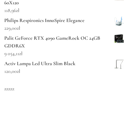
60X120
118,96
zł
Philips Respironics InnoSpire Elegance
229,00
zł
Palit GeForce RTX 4090 GameRock OC 24GB
GDDR6X
9 054,11
zł
Activ Lampa Led Ultra Slim Black
120,00
zł
zzzzz