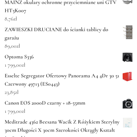
MAINZ okulary ochronne przyciemniane uni GTV
HT5K007
8,76
zł
ZAWIESZKI DRUCIANE do ścianki tablicy do
garażu
89,00
zł
Optoma S336
1 799,00
zł
Esselte Segregator Ofertowy Panorama A4 4Dr 30 51
Czerwony 49713 (ES0443)
23,85
zł
Canon EOS 2000D czarny + 18-55mm
1 799,00
zł
Meditrade 4362 Beesana Wacik Z Różykiem Sterylny
30cm Długości X 30cm Szerokości Okrągły Kształt