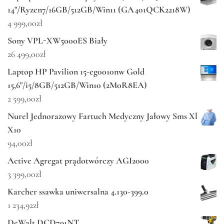
14"/Ryzen7/16GB/512GB/Win11 (GA401QCK2218W)
4 999,00
zł
Sony VPL-XW5000ES Biały
26 499,00
zł
Laptop HP Pavilion 15-eg0010nw Gold
15,6"/i5/8GB/512GB/Win10 (2M0R8EA)
2 599,00
zł
Nurel Jednorazowy Fartuch Medyczny Jałowy Sms Xl
X10
94,00
zł
Active Agregat prądotwórczy AGI2000
3 399,00
zł
Karcher ssawka uniwersalna 4.130-399.0
1 234,92
zł
DeWalt DCD791NT