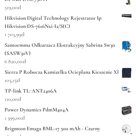
519,00
zł
Hikvision Digital Technology Rejestrator Ip
Hikvision DS-7616Nxi-I2/S(C)
1 703,99
zł
Santoemma Odkurzacz Ekstrakcyjny Sabrina Sw30
(SASW30V)
6 820,00
zł
Sierra P Robocza Kamizelka Ocieplana Kieszenie Xl
103,15
zł
TP-link TL-ANT2406A
110,00
zł
Power Dynamics PdmM404A
1 399,00
zł
Brigmton Emaga BML-17 500 mAh - Czarny