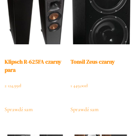
Klipsch R-625FA czarny
Tonsil Zeus czarny
para
2 124,99
zł
1 449,00
zł
Sprawdź sam
Sprawdź sam