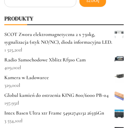
SZUKAJ
PRODUKTY
SCOT Zwora elektromagnetyczna 2 x 750kg,
sygnalizacja (styk NO/NC), dioda informacyjna LED.
1 525,20
zł
Radio Samochodowe Xblitz Rf500 Cam
409,00
zł
Kamera w Ładowarce
329,00
zł
Global kamień do ostrzenia KING 800/6000 PB-04
197,93
zł
Intex Basen Ultra xtr Frame 549x274x132 26356Gn
3 554,10
zł