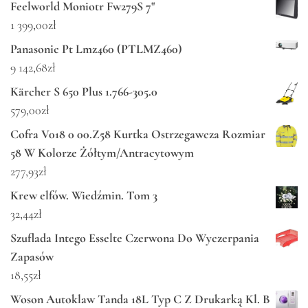
Feelworld Moniotr Fw279S 7"
1 399,00
zł
Panasonic Pt Lmz460 (PTLMZ460)
9 142,68
zł
Kärcher S 650 Plus 1.766-305.0
579,00
zł
Cofra V018 0 00.Z58 Kurtka Ostrzegawcza Rozmiar
58 W Kolorze Żółtym/Antracytowym
277,93
zł
Krew elfów. Wiedźmin. Tom 3
32,44
zł
Szuflada Intego Esselte Czerwona Do Wyczerpania
Zapasów
18,55
zł
Woson Autoklaw Tanda 18L Typ C Z Drukarką Kl. B