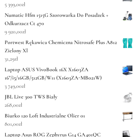
5 399,00
zł
Numatic Hfm 1515G Szorowarka Do Posadzek +
Odkurzacz Ct 470
9 920,00
zł
Portwest Rękawica Chemiczna Nitrosafe Plus A812
Zielony Xl
31,29
zł
Laptop ASUS VivoBook 16X X1603ZA
16"/i5/16GB/512GB/W11 (X1603ZA-MB021W)
3 749,00
zł
JBL Live 300 TWS Biały
268,00
zł
Biurko 120 Loft Industrialne Olier 01
801,00
zł
Laptop Asus ROG Zephyrus G14 GA401QC