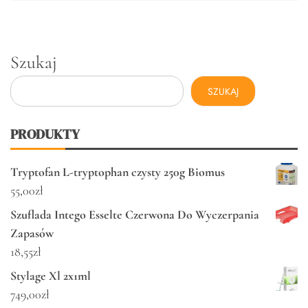
Szukaj
SZUKAJ
PRODUKTY
Tryptofan L-tryptophan czysty 250g Biomus
55,00
zł
Szuflada Intego Esselte Czerwona Do Wyczerpania
Zapasów
18,55
zł
Stylage Xl 2x1ml
749,00
zł