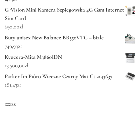
G-Vision Mini Kamera Szpiegowska 4G Gsm Internet
Sim Card
690,00
zł
Buty unisex New Balance BB550VTC – białe
749,99
zł
Kyocera-Mita M3860IDN
13 500,00
zł
Parker Im Pióro Wieczne Czarny Mat Ct 2143637
181,43
zł
zzzzz