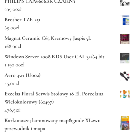
PHILIPS TAA6606BK CZARNY
399,00
zł
Brother TZE-251
69,00
zł
Magnat Ceramic C63 Kremowy Jaspis 5L
168,90
zł
Windows Server 2008 RDS User CAL 32/64 bit
1 190,00
zł
Aero 4w1 (U002)
45,00
zł
Excelsa Floral Serwis Stołowy 18 El. Porcelana
Wielokolorowy (62497)
478,51
zł
Karkonosze; laminowany map&guide XL2w1:
przewodnik i mapa