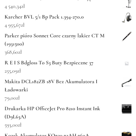
4 540,34
zł
Karcher BVL 5/1 Bp Pack 1.394-270.0
4 955,67
zł
Parker pióro Sonnet Core czarny lakier CT M
(1931500)
368,60
zł
R E I S Bdgloss To S3 Buty Bezpieczne 37
255,09
zł
Makita DCL182ZB 18V Bez Akumulatora I
Ładowarki
79,00
zł
Drukarka HP OfficeJet Pro 8210 Instant Ink
(D9L63A)
593,00
zł
Kozak Akumulator KO720 72AH 760A