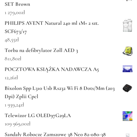
SET Brown
1 279,00
zł
PHILIPS AVENT Natural 240 ml 1M+ 2 szt.
SCF673/17
48,55
zł
Torba na defibrylator Zoll AED 3
811,80
zł
POCZTOWA KSIĄŻKA NADAWCZA A5
12,26
zł
Bixolon Spp L310 Usb Rs232 Wi Fi 8 Dots/Mm (203
Dpi) Zplii Cpcl
1 939,24
zł
Telewizor LG OLED97G29LA
109 969,00
zł
Sandały Robocze Zamszowe 38 Neo 82-080-38