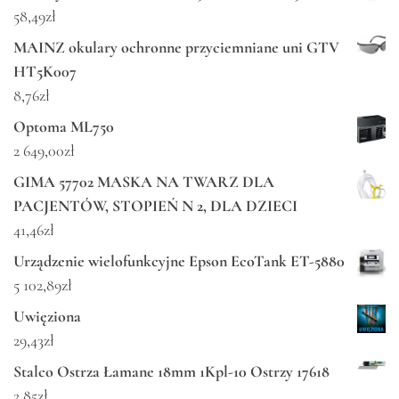
58,49
zł
MAINZ okulary ochronne przyciemniane uni GTV
HT5K007
8,76
zł
Optoma ML750
2 649,00
zł
GIMA 57702 MASKA NA TWARZ DLA
PACJENTÓW, STOPIEŃ N 2, DLA DZIECI
41,46
zł
Urządzenie wielofunkcyjne Epson EcoTank ET-5880
5 102,89
zł
Uwięziona
29,43
zł
Stalco Ostrza Łamane 18mm 1Kpl-10 Ostrzy 17618
2,85
zł