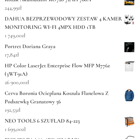
244,99
zł
DAHUA BEZPRZEWODOWY ZESTAW 4 KAMER
MONITORING WI-FI 4MPX HDD 1TB
1 749,00
zł
Portret Doriana Graya
17,84
zł
HP Color LaserJet Enterprise Flow MFP M776z
(3WT91A)
26 900,00
zł
Cerva Boronia Ocieplana Koszula Flanelowa Z
Podszewką Granatowy 56
192,53
zł
NEO TOOLS 6 SZUFLAD 84-223
1 699,00
zł