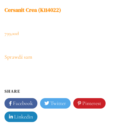
Cersanit Crea (K114022)
799,00
zł
Sprawdź sam
SHARE
Facebook
Twitter
Pinterest
Linkedin