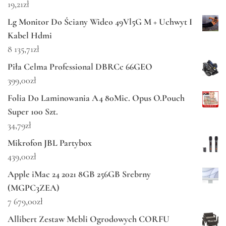
19,21
zł
Lg Monitor Do Ściany Wideo 49Vl5G M + Uchwyt I
Kabel Hdmi
8 135,71
zł
Piła Celma Professional DBRCc 66GEO
399,00
zł
Folia Do Laminowania A4 80Mic. Opus O.Pouch
Super 100 Szt.
34,79
zł
Mikrofon JBL Partybox
439,00
zł
Apple iMac 24 2021 8GB 256GB Srebrny
(MGPC3ZEA)
7 679,00
zł
Allibert Zestaw Mebli Ogrodowych CORFU