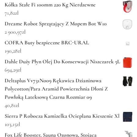
Kółka Stałe Fi 100mm 220 Kg Nierdzewne
71,82
zł
Dreame Robot Sprzątający Z Mopem Bot W10
2 900,97
zł
COFRA Buty bezpieczne BRC-URAL
190,28
zł
Dahle Duży Płyn Olej Do Konserwacji Niszczarek 5L
694,29
zł
Deltaplus Vv731No09 Rękawica Dzianinowa
Polycotton/Para Aramid Powierzchnia Dłoni Z
Powłoką Lateksową Czarna Rozmiar 09
40,81
zł
Sierra P Robocza Kamizelka Ocieplana Kieszenie Xl
103,15
zł
Fox Life Booster, Sauna Ozonowa, Stojąca