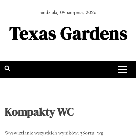
Skip
to
niedziela, 09 sierpnia, 2026
content
Texas Gardens
Kompakty WC
Wyświetlanie wszystkich wyników: 3
Sortuj wg