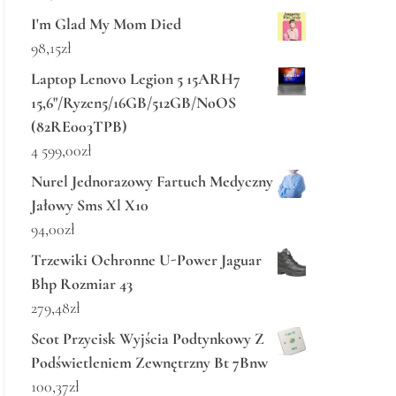
I'm Glad My Mom Died
98,15
zł
Laptop Lenovo Legion 5 15ARH7
15,6"/Ryzen5/16GB/512GB/NoOS
(82RE003TPB)
4 599,00
zł
Nurel Jednorazowy Fartuch Medyczny
Jałowy Sms Xl X10
94,00
zł
Trzewiki Ochronne U-Power Jaguar
Bhp Rozmiar 43
279,48
zł
Scot Przycisk Wyjścia Podtynkowy Z
Podświetleniem Zewnętrzny Bt 7Bnw
100,37
zł