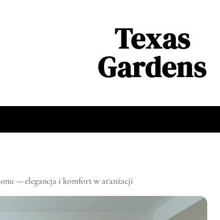
Texas
Gardens
lonu — elegancja i komfort w aranżacji