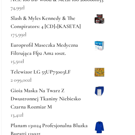
74,99
zł
Slash & Myles Kennedy & The
Conspirators: 4 [CD]+[KASETA]
175,99
zł
Europrofil Maseczka Medyczna
Filtrująca Ffp2 Am2 10szt.
15,50
zł
Telewizor LG 55UP75003LF
2 099,00
zł
Gioia Maska Na Twarz Z
Dwustronnej Tkaniny Niebiesko
Czarna Rozmiar M
13,41
zł
Planam 131024 Profesjonalna Bluzka
Bugatti 131025