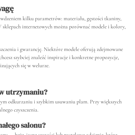
wagę
wdzeniem kilku parametrów: materiału, gęstości tkaniny,
W sklepach internetowych można porównać modele i kolory,
szczenia i gwarancję. Niektóre modele oferują zdejmowane
chcesz szybciej znaleźć inspiracje i konkretne propozycje,
izujących się w welurze.
 w utrzymaniu?
nym odkurzaniu i szybkim usuwaniu plam. Przy większych
alnego czyszczenia.
małego salonu?
tony — beże, jasne szarości lub pastelowe odcienie, które