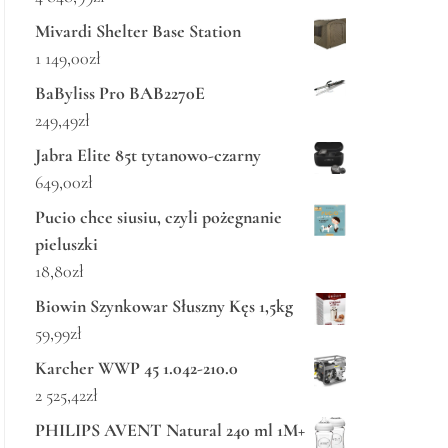
Mivardi Shelter Base Station
1 149,00
zł
BaByliss Pro BAB2270E
249,49
zł
Jabra Elite 85t tytanowo-czarny
649,00
zł
Pucio chce siusiu, czyli pożegnanie
pieluszki
18,80
zł
Biowin Szynkowar Słuszny Kęs 1,5kg
59,99
zł
Karcher WWP 45 1.042-210.0
2 525,42
zł
PHILIPS AVENT Natural 240 ml 1M+