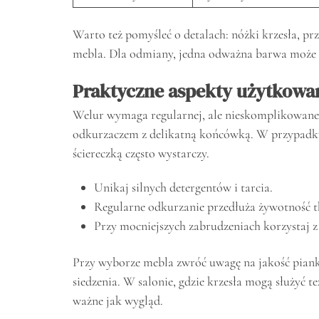
Warto też pomyśleć o detalach: nóżki krzesła, pr
mebla. Dla odmiany, jedna odważna barwa może 
Praktyczne aspekty użytkowa
Welur wymaga regularnej, ale nieskomplikowanej 
odkurzaczem z delikatną końcówką. W przypadku 
ściereczką często wystarczy.
Unikaj silnych detergentów i tarcia.
Regularne odkurzanie przedłuża żywotność t
Przy mocniejszych zabrudzeniach korzystaj z 
Przy wyborze mebla zwróć uwagę na jakość pianki
siedzenia. W salonie, gdzie krzesła mogą służyć t
ważne jak wygląd.