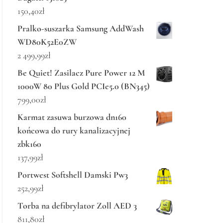
150,40
zł
Pralko-suszarka Samsung AddWash
WD80K52E0ZW
2 499,99
zł
Be Quiet! Zasilacz Pure Power 12 M
1000W 80 Plus Gold PCIe5.0 (BN345)
799,00
zł
Karmat zasuwa burzowa dn160
końcowa do rury kanalizacyjnej
zbk160
137,99
zł
Portwest Softshell Damski Pw3
252,99
zł
Torba na defibrylator Zoll AED 3
811,80
zł