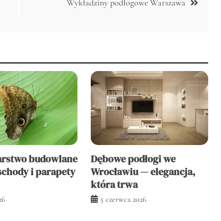
Wykładziny podłogowe Warszawa
arstwo budowlane
Dębowe podłogi we
schody i parapety
Wrocławiu — elegancja,
która trwa
26
5 czerwca 2026