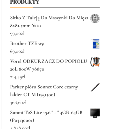
PRODUKTY
Sitko Z Tuleją Do Maszynki Do Mięsa
8x81.5mm Yato
99,00
zł
Brother TZE-251
69,00
zł
Vorel ODKURZACZ DO POPIOŁU
20L 800W 78870
214,49
zł
Parker pióro Sonnet Core czarny
lakier CT M (1931500)
368,60
zł
Sunmi T2S Lite 15.6 " + " 4GB+64GB
(P03130001)
4 848,99
zł