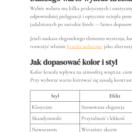
Wybór weluru ma kilka praktycznych i estetyczny
odpowiedniej pielęgnacji i optycznie ociepla pom
jadalnianych po szerokie fotele — łatwo dopasowa
Jeżeli szukasz eleganckiego elementu wystroju, kt
rozważyć właśnie
krzesła welurowe
jako alternat
Jak dopasować kolor i styl
Kolor krzesła wpływa na atmosferę wnętrza: ciemne
Przy wyborze warto kierować się zasadą kontras
Styl
Efekt
Klasyczny
Stonowana elegancja
Skandynawski
Przytulność i lekkość
Nowoczesny
Wyrazisty akcent