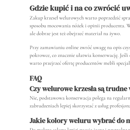
Gdzie kupić i na co zwrócić u
Zakup krzeseł welurowych warto poprzedzić spra
sposobu mocowania nóżek i opinii producenta. 
ale dobrze jest też obejrzeć materiał na żywo.
Przy zamawianiu online zwróć uwagę na opis czy
pokrowce, co znacznie ułatwia konserwację. Jeśli 
warto przejrzeć ofertę producentów mebli specjal
FAQ
Czy welurowe krzesła są trudne
Nie, podstawowa konserwacja polega na regular
zabrudzeniach lepiej skorzystać z usług profesjon
Jakie kolory weluru wybrać do 
Do małego salonu lepiej pasują jasne i neutralne 