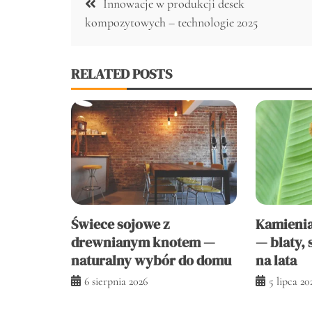
Innowacje w produkcji desek
wpisu
kompozytowych – technologie 2025
RELATED POSTS
Świece sojowe z
Kamieni
drewnianym knotem —
— blaty, 
naturalny wybór do domu
na lata
6 sierpnia 2026
5 lipca 20