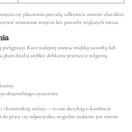
zeszycia czy pikowania potrafią całkowicie zmienić charakter
ożywić stonowane wnętrze bez potrzeby większych zmian.
nia
pielęgnacji. Kurz najlepiej usuwać miękką szczotką lub
plam działaj szybko: delikatne przetarcie wilgotną
kaniny.
profesjonalnego czyszczenia.
 i konstrukcję stelaża — to one decydują o komforcie
eż do pracy czy odpoczynku, wygodne siedzenie jest równie