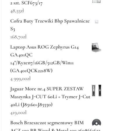
2 szt. SCF673/17
48,55
zł
Cofra Buty Trzewiki Bhp Spawalnicze
S3
168,70
zł
Laptop Asus ROG Zephyrus G14
GA401QC
14"/Ryzen7/16GB/512GB/Win11
(GA401QCK2218W)
4 999,00
zł
Jaguar More nr.4 SUPER ZESTAW
Maszynka J-CUT 60Li + Trymer J-Cut
40Li (J85160+J85550)
419,00
zł
Bosch Brzeszczot segmentowy BIM
ACZ 100 BB Wood & Metal 100 2608661633