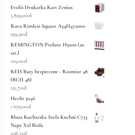
Evolis Drukarka Kart Zenius
3 899,00
zł
Roca Rimless Square A34H472000
959,90
zł
REMINGTON Proluxe H9100 (20
szt.)
225,00
zł
REIS Buty bezpieczne - Rozmiar 48
(BCH 48)
251,70
zł
Hecht 5046
1 679,00
zł
Bluza Kucharska Szefa Kuchni C733
Napy Xxl Biała
108,33
zł