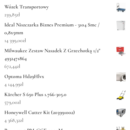
Wózek Transportowy
239,85
zł
Ideal Niszczarka Biznes Premium - 3104 Smc /
0,8x5mm
14 399,00
zł
Milwaukee Zestaw Nasadek Z Grzechotką 1/2"
4932471864
672,44
zł
Optoma Hd29Hlvx
4 144,99
zł
Kärcher S 650 Plus 1.766-305.0
579,00
zł
Honeywell Cutter Kit (203991002)
4 368,32
zł