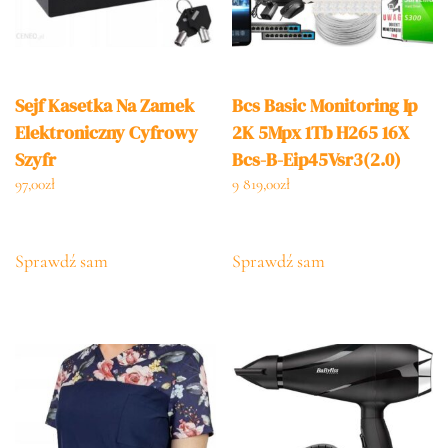
Sejf Kasetka Na Zamek
Bcs Basic Monitoring Ip
Elektroniczny Cyfrowy
2K 5Mpx 1Tb H265 16X
Szyfr
Bcs-B-Eip45Vsr3(2.0)
Motozoom Ir 30M
97,00
zł
9 819,00
zł
(ZM26396)
Sprawdź sam
Sprawdź sam