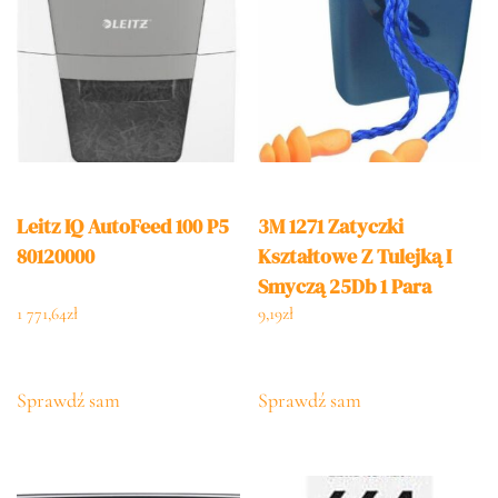
Leitz IQ AutoFeed 100 P5
3M 1271 Zatyczki
80120000
Kształtowe Z Tulejką I
Smyczą 25Db 1 Para
1 771,64
zł
9,19
zł
Sprawdź sam
Sprawdź sam