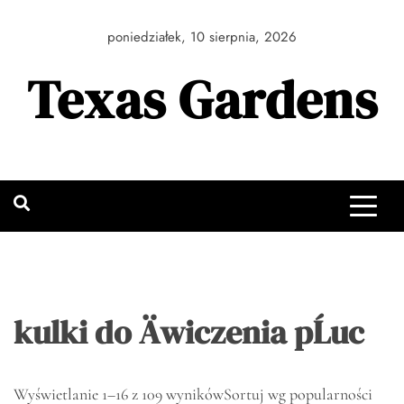
Skip
to
poniedziałek, 10 sierpnia, 2026
content
Texas Gardens
kulki do Äwiczenia pĹuc
Wyświetlanie 1–16 z 109 wyników
Sortuj wg popularności