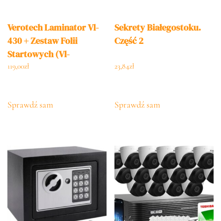
Verotech Laminator Vl-
Sekrety Białegostoku.
430 + Zestaw Folii
Część 2
Startowych (Vl-
430___Set_10A4_10A5_1
119,00
zł
23,84
zł
0Cred)
Sprawdź sam
Sprawdź sam