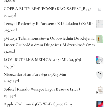
81,00
zł
COFRA BUTY BEzPIECzNE (BRC-SAFEST_B44)
287,25
zł
Teosyal Redensity Ii Puresense Z Lidokainą (2X1Ml)
625,00
zł
3M 4032 Taśmamontażowa Odpowiednia Do Klejenia
Luster Grubość 0.8mm Długość: 11M Szerokość: 6mm
23,00
zł
LOVI BUTELKA MEDICAL+ 150ML (21/565)
22,79
zł
Niszczarka Hsm Pure 630 1,9X15 Mm
9 197,94
zł
Sofotel Krzesło Wiszące Lagos Beżowe (4128)
134,99
zł
Apple iPad mini 64GB Wi-Fi Space Gray