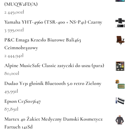
(MUQW2FD/A)
2 449,00
zł
Yamaha YHT-4960 (TSR-400 + NS-P41) Czarny
3 599,00
zł
P&C Emaga Krzesło Biurowe Bali463
Ceimnobrązowy
2 444,94
zł
Alpine MusicSafe Classic zatyczki do uszu (para)
80,00
zł
Dudao Y13s głośnik Bluetooth 5.0 retro Zielony
49,99
zł
Epson C13S015647
87,89
zł
Martex 40 Żakiet Medyczny Damski Kosmetycz
Fartuch 141Sd