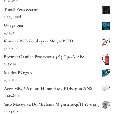
549,00
zł
Tonsil Zeus czarny
1 449,00
zł
Uwięziona
29,43
zł
Kamera WiFi do ukrycia M8 720P HD
549,00
zł
Boxmet Gaśnica Proszkowa 4Kg Gp-4X Abc
143,09
zł
Makita BO3710
279,01
zł
Acer MR.JVA11.001 Home H6531BDK 3500 ANSI
3 145,80
zł
Yato Maszynka Do Mielenia Mięsa 250Kg/H Yg-03235
1 934,00
zł