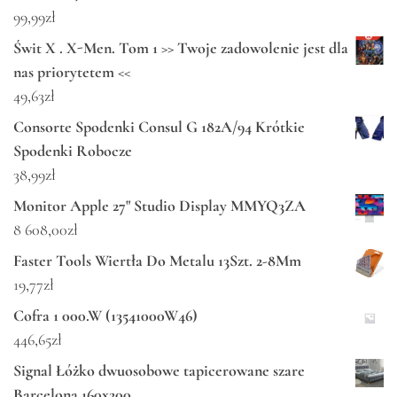
99,99
zł
Świt X . X-Men. Tom 1 >> Twoje zadowolenie jest dla
nas priorytetem <<
49,63
zł
Consorte Spodenki Consul G 182A/94 Krótkie
Spodenki Robocze
38,99
zł
Monitor Apple 27" Studio Display MMYQ3ZA
8 608,00
zł
Faster Tools Wiertła Do Metalu 13Szt. 2-8Mm
19,77
zł
Cofra 1 000.W (13541000W46)
446,65
zł
Signal Łóżko dwuosobowe tapicerowane szare
Barcelona 160x200