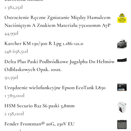
1 382,25
zł
Ostrzeżenie Ręczne Zgniatanie Między Hamulcem
Naciśniętym A Znakiem Materiału 75x100mm A7P
44,99
zł
Karcher KM 130/300 R Lpg 1.186-121.0
248 658,51
zł
Delta Plus Paski Podbródkowe Jugalpha Do Hełmów
Odblaskowych Opak. 10szt.
50,59
zł
Urządzenie wielofunkcyjne Epson EcoTank L850
1 789,00
zł
HSM Securio B22 S6 paski 5,8mm
2 158,00
zł
Fender Frontman® 20G, 230V EU