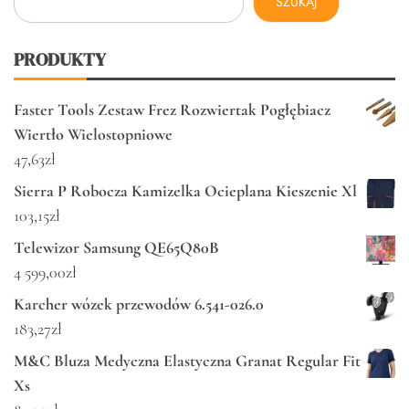
SZUKAJ
PRODUKTY
Faster Tools Zestaw Frez Rozwiertak Pogłębiacz
Wiertło Wielostopniowe
47,63
zł
Sierra P Robocza Kamizelka Ocieplana Kieszenie Xl
103,15
zł
Telewizor Samsung QE65Q80B
4 599,00
zł
Karcher wózek przewodów 6.541-026.0
183,27
zł
M&C Bluza Medyczna Elastyczna Granat Regular Fit
Xs