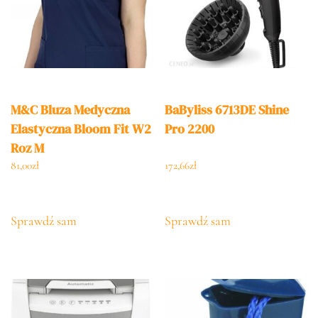
M&C Bluza Medyczna
BaByliss 6713DE Shine
Elastyczna Bloom Fit W2
Pro 2200
Roz M
81,00
zł
172,66
zł
Sprawdź sam
Sprawdź sam