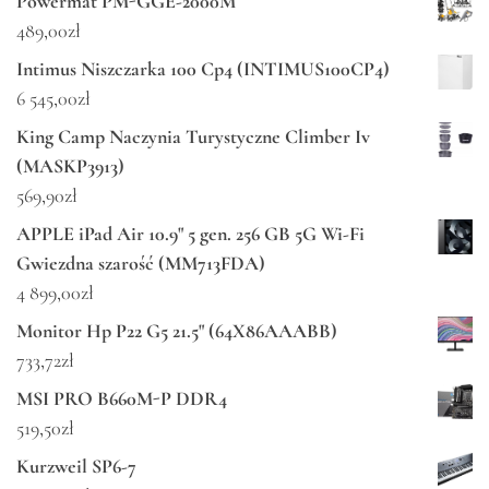
Powermat PM-GGE-2000M
489,00
zł
Intimus Niszczarka 100 Cp4 (INTIMUS100CP4)
6 545,00
zł
King Camp Naczynia Turystyczne Climber Iv
(MASKP3913)
569,90
zł
APPLE iPad Air 10.9" 5 gen. 256 GB 5G Wi-Fi
Gwiezdna szarość (MM713FDA)
4 899,00
zł
Monitor Hp P22 G5 21.5" (64X86AAABB)
733,72
zł
MSI PRO B660M-P DDR4
519,50
zł
Kurzweil SP6-7