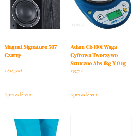
Magnat Signature 507
Adam Cb 1001 Waga
Czarny
Cyfrowa Tworzywo
Sztuczne Abs 1kg X 0 1g
1 818,00
zł
235,71
zł
Sprawdź sam
Sprawdź sam