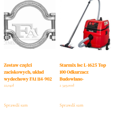
Zestaw czężci
Starmix Isc L-1625 Top
zaciskowych, układ
100 Odkurzacz
wydechowy FA1 114-902
Budowlano-
Przemysłowy 1600W
22,04
zł
2 349,00
zł
Sx103204
Sprawdź sam
Sprawdź sam