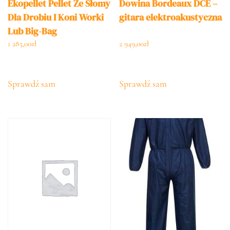
Ekopellet Pellet Ze Słomy
Dowina Bordeaux DCE –
Dla Drobiu I Koni Worki
gitara elektroakustyczna
Lub Big-Bag
1 285,00
zł
2 949,00
zł
Sprawdź sam
Sprawdź sam