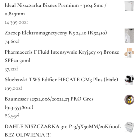
Ideal Niszczarka Biznes Premium - 3104 Smc /
0,8x5mm
14 399,00
zł
Zaczep Elektromagnetyczny R5 24.10 (R52410)
74,60
zł
Pharmaceris F Fluid Intensywnie Kryjący 03 Bronze
SPF20 30ml
37,12
zł
Słuchawki TWS Edifier HECATE GM3 Plus (białe)
199,00
zł
Baumesser 125x2,0x8/20x22,23 PRO Gres
(91315538010)
86,95
zł
DAHLE NISZCZARKA 310 P-3/5X50MM/20K/100L
BEZ OLIWIENIA !!!