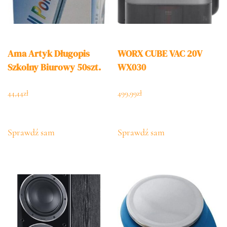
Ama Artyk Długopis
WORX CUBE VAC 20V
Szkolny Biurowy 50szt.
WX030
44,44
zł
499,99
zł
Sprawdź sam
Sprawdź sam