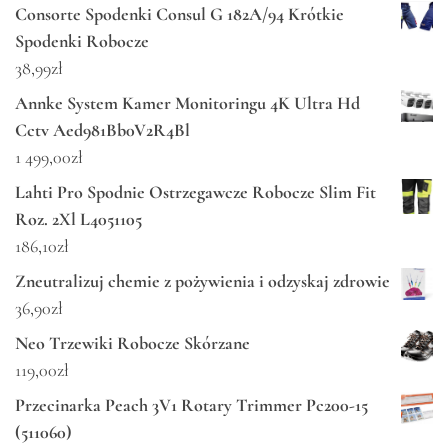
Consorte Spodenki Consul G 182A/94 Krótkie
Spodenki Robocze
38,99
zł
Annke System Kamer Monitoringu 4K Ultra Hd
Cctv Aed981Bb0V2R4Bl
1 499,00
zł
Lahti Pro Spodnie Ostrzegawcze Robocze Slim Fit
Roz. 2Xl L4051105
186,10
zł
Zneutralizuj chemie z pożywienia i odzyskaj zdrowie
36,90
zł
Neo Trzewiki Robocze Skórzane
119,00
zł
Przecinarka Peach 3V1 Rotary Trimmer Pc200-15
(511060)