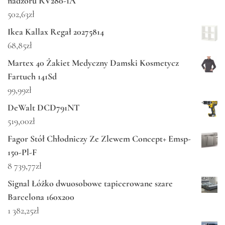
nadzoru RV280-1A
502,63
zł
Ikea Kallax Regał 20275814
68,85
zł
Martex 40 Żakiet Medyczny Damski Kosmetycz
Fartuch 141Sd
99,99
zł
DeWalt DCD791NT
519,00
zł
Fagor Stół Chłodniczy Ze Zlewem Concept+ Emsp-
150-Pl-F
8 739,77
zł
Signal Łóżko dwuosobowe tapicerowane szare
Barcelona 160x200
1 382,25
zł