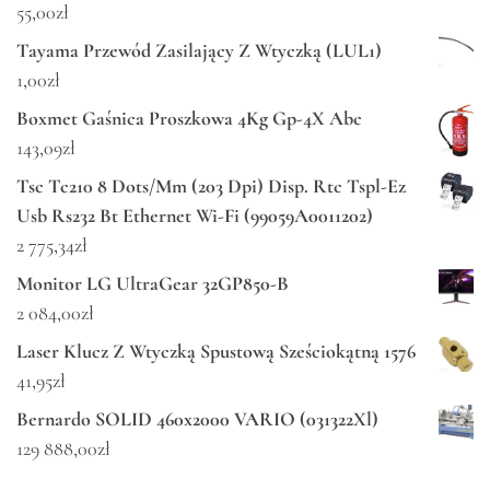
55,00
zł
Tayama Przewód Zasilający Z Wtyczką (LUL1)
1,00
zł
Boxmet Gaśnica Proszkowa 4Kg Gp-4X Abc
143,09
zł
Tsc Tc210 8 Dots/Mm (203 Dpi) Disp. Rtc Tspl-Ez
Usb Rs232 Bt Ethernet Wi-Fi (99059A0011202)
2 775,34
zł
Monitor LG UltraGear 32GP850-B
2 084,00
zł
Laser Klucz Z Wtyczką Spustową Sześciokątną 1576
41,95
zł
Bernardo SOLID 460x2000 VARIO (031322Xl)
129 888,00
zł