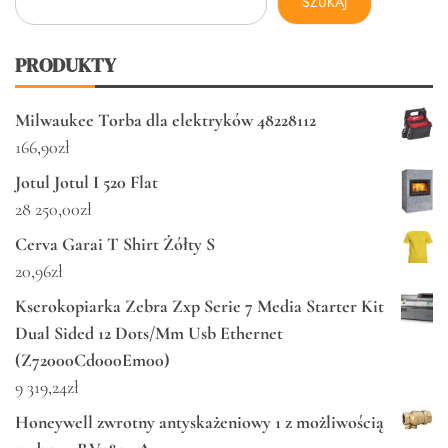
SZUKAJ
PRODUKTY
Milwaukee Torba dla elektryków 48228112
166,90
zł
Jotul Jotul I 520 Flat
28 250,00
zł
Cerva Garai T Shirt Żółty S
20,96
zł
Kserokopiarka Zebra Zxp Serie 7 Media Starter Kit
Dual Sided 12 Dots/Mm Usb Ethernet
(Z72000Cd000Em00)
9 319,24
zł
Honeywell zwrotny antyskażeniowy 1 z możliwością