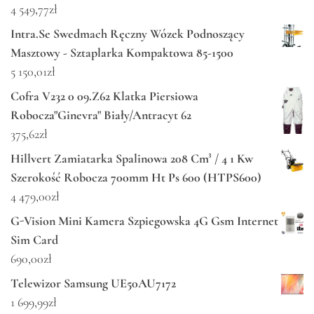
4 549,77
zł
Intra.Se Swedmach Ręczny Wózek Podnoszący
Masztowy - Sztaplarka Kompaktowa 85-1500
5 150,01
zł
Cofra V232 0 09.Z62 Klatka Piersiowa
Robocza"Ginevra" Biały/Antracyt 62
375,62
zł
Hillvert Zamiatarka Spalinowa 208 Cm³ / 4 1 Kw
Szerokość Robocza 700mm Ht Ps 600 (HTPS600)
4 479,00
zł
G-Vision Mini Kamera Szpiegowska 4G Gsm Internet
Sim Card
690,00
zł
Telewizor Samsung UE50AU7172
1 699,99
zł