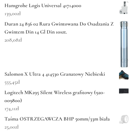
Hansgrohe Logis Universal 41714000
139,00
zł
Duran 24 836 02 Rura Gwintowana Do Osadzania Z
Gwintem Din 14 Gl Din 10szt.
208,08
zł
Salomon X Ultra 4 414530 Granatowy Niebieski
555,45
zł
Logitech MK295 Silent Wireless grafitowy (920-
009800)
174,11
zł
Taśma OSTRZEGAWCZA BHP 50mm/33m biała
25,00
zł