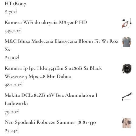
HT5K007
8,76
zł
Kamera WiFi do ukrycia M8 720P HD
549,00
zł
M&C Bluza Medyczna Elastyczna Bloom Fit W1 Roz
Xs
81,00
zł
Kamera Ip Ipc Hdw3541Em S 0280B S2 Black
Wizsense 5 Mpx 2.8 Mm Dahua
980,00
zł
Makita DCL182ZB 18V Bez Akumulatora I
Ładowarki
79,00
zł
Neo Spodenki Robocze Summer 58 81-330
83,24
zł