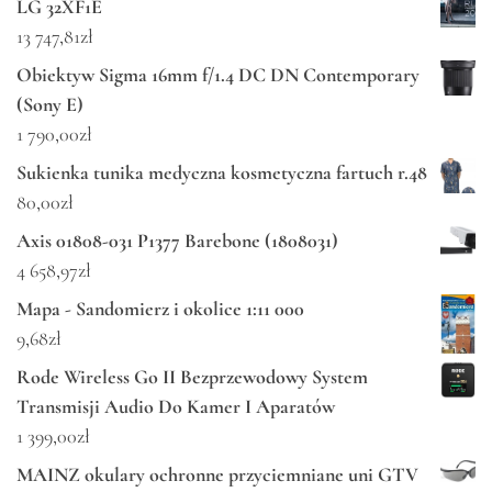
LG 32XF1E
13 747,81
zł
Obiektyw Sigma 16mm f/1.4 DC DN Contemporary
(Sony E)
1 790,00
zł
Sukienka tunika medyczna kosmetyczna fartuch r.48
80,00
zł
Axis 01808-031 P1377 Barebone (1808031)
4 658,97
zł
Mapa - Sandomierz i okolice 1:11 000
9,68
zł
Rode Wireless Go II Bezprzewodowy System
Transmisji Audio Do Kamer I Aparatów
1 399,00
zł
MAINZ okulary ochronne przyciemniane uni GTV