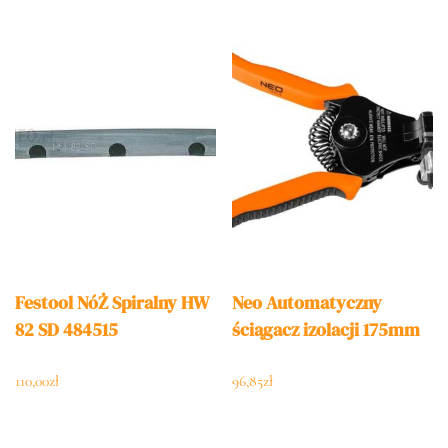
Festool NóŻ Spiralny HW
Neo Automatyczny
82 SD 484515
ściągacz izolacji 175mm
110,00
zł
96,85
zł