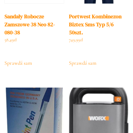
Sandały Robocze
Portwest Kombinezon
Zamszowe 38 Neo 82-
Biztex Sms Typ 5/6
080-38
50szt.
58,49
zł
749,99
zł
Sprawdź sam
Sprawdź sam