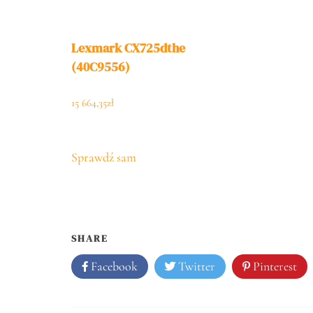
Lexmark CX725dthe
(40C9556)
15 664,35
zł
Sprawdź sam
SHARE
Facebook
Twitter
Pinterest