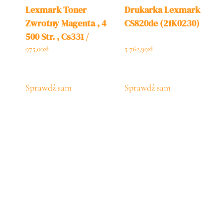
Lexmark Toner
Drukarka Lexmark
Zwrotny Magenta , 4
CS820de (21K0230)
500 Str. , Cs331 /
Cx331 (20N2HM0)
975,00
zł
5 762,99
zł
Sprawdź sam
Sprawdź sam