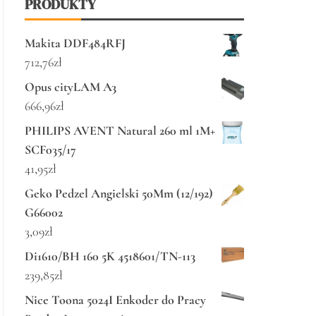
PRODUKTY
Makita DDF484RFJ
712,76
zł
Opus cityLAM A3
666,96
zł
PHILIPS AVENT Natural 260 ml 1M+
SCF035/17
41,95
zł
Geko Pedzel Angielski 50Mm (12/192)
G66002
3,09
zł
Di1610/BH 160 5K 4518601/TN-113
239,85
zł
Nice Toona 5024I Enkoder do Pracy