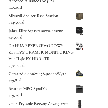
Aeropro Alliance (B041A)
140,00
zł
Mivardi Shelter Base Station
1 149,00
zł
Jabra Elite 85t tytanowo-czarny
649,00
zł
DAHUA BEZPRZEWODOWY
ZESTAW 4 KAMER MONITORING
WI-FI 4MPX HDD 1TB
1 749,00
zł
Cofra 78 0 000.W (78410000W47)
439,81
zł
Brother MFC-8520DN
459,00
zł
Unox Prysznic Ręczny Zewnętrzny