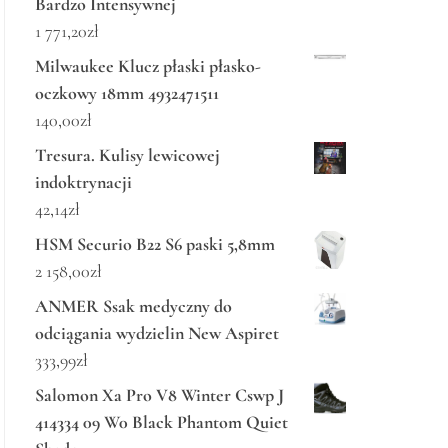
Bardzo Intensywnej
1 771,20
zł
Milwaukee Klucz płaski płasko-
oczkowy 18mm 4932471511
140,00
zł
Tresura. Kulisy lewicowej
indoktrynacji
42,14
zł
HSM Securio B22 S6 paski 5,8mm
2 158,00
zł
ANMER Ssak medyczny do
odciągania wydzielin New Aspiret
333,99
zł
Salomon Xa Pro V8 Winter Cswp J
414334 09 W0 Black Phantom Quiet