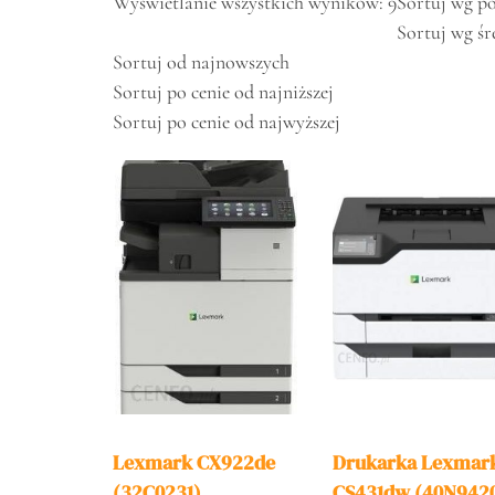
Wyświetlanie wszystkich wyników: 9
Sortuj wg p
Sortuj wg śr
Sortuj od najnowszych
Sortuj po cenie od najniższej
Sortuj po cenie od najwyższej
Lexmark CX922de
Drukarka Lexmar
(32C0231)
CS431dw (40N942