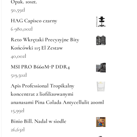
Opak. 10szt.
50,59
zł
HAG Capisco czarny
6 980,00
zł
Reto Wkrętaki Precyzyjne Bity
Końcówki 115 El Zestaw
40,00
zł
MSI PRO B660M-P DDR4
519,50
zł
Apis Professional Tropikalny
koncentrat z liofilizowanymi
ananasami Pina Colada Antycellulit 200ml
15,99
zł
Binio Bill. Nadal w siodle
26,63
zł