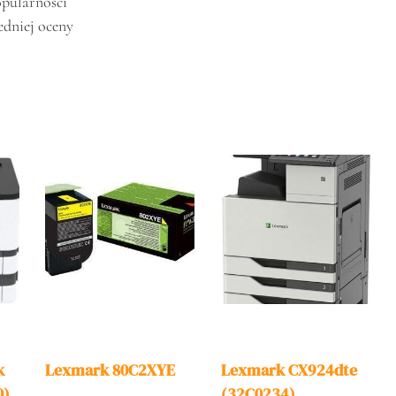
opularności
edniej oceny
k
Lexmark 80C2XYE
Lexmark CX924dte
0)
(32C0234)