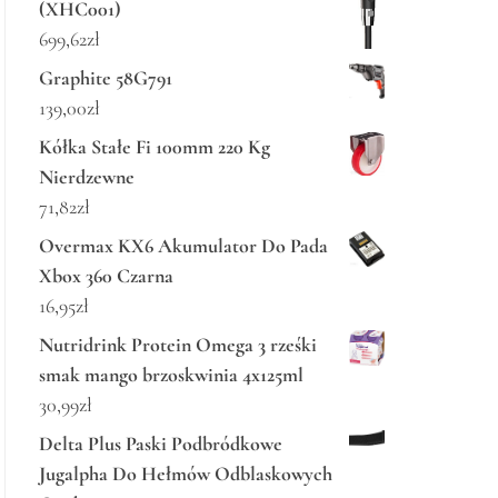
(XHC001)
699,62
zł
Graphite 58G791
139,00
zł
Kółka Stałe Fi 100mm 220 Kg
Nierdzewne
71,82
zł
Overmax KX6 Akumulator Do Pada
Xbox 360 Czarna
16,95
zł
Nutridrink Protein Omega 3 rześki
smak mango brzoskwinia 4x125ml
30,99
zł
Delta Plus Paski Podbródkowe
Jugalpha Do Hełmów Odblaskowych