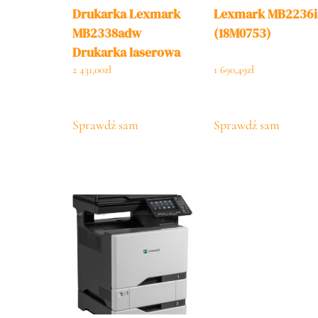
Drukarka Lexmark
Lexmark MB2236i
MB2338adw
(18M0753)
Drukarka laserowa
Wielofunkcyjne z
2 431,00
zł
1 690,49
zł
faksem –
Monochromatyczny
Sprawdź sam
Sprawdź sam
– Laser