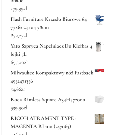
Shade
279,99
zł
Flash Furniture Krzesło Biurowe 64
77x62 23 104 78cm
872,27
zł
Yato Szpryca Napełniacz Do Kiełbas 4
lejki 5L
695,00
zł
Milwaukee Kompaktowy nóż Fastback
4932471356
54,66
zł
Roca Rimless Square A34H472000
959,90
zł
RICOH ATRAMENT TYPE 1
MAGENTA RI 100 (257065)
446,74
zł