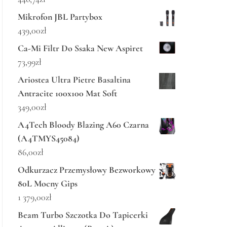
Mikrofon JBL Partybox
439,00
zł
Ca-Mi Filtr Do Ssaka New Aspiret
73,99
zł
Ariostea Ultra Pietre Basaltina
Antracite 100x100 Mat Soft
349,00
zł
A4Tech Bloody Blazing A60 Czarna
(A4TMYS45084)
86,00
zł
Odkurzacz Przemysłowy Bezworkowy
80L Mocny Gips
1 379,00
zł
Beam Turbo Szczotka Do Tapicerki