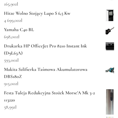
165,90
zł
Hitze Wolno Stojący Lupo S 6,5 Kw
4 699,00
zł
Yamaha C40 BL
698,00
zł
Drukarka HP OfficeJet Pro 8210 Instant Ink
(D9L63A)
593,00
zł
Makita Szlifierka Taśmowa Akumulatorowa
DBS180Z
915,00
zł
Festa Tuleja Redukcyjna Stożek Morse'A Mk 3-2
113220
58,99
zł