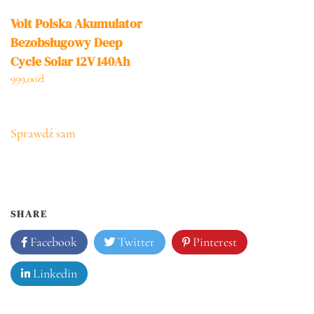
Volt Polska Akumulator
Bezobsługowy Deep
Cycle Solar 12V 140Ah
(6AKXDEEP14)
999,00
zł
Sprawdź sam
SHARE
Facebook
Twitter
Pinterest
Linkedin