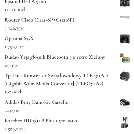
Epson EH-TW9400
13 311,00
zł
Router Cisco C1121-8P (C11218P)
3 946,35
zł
Optoma S336
1 799,00
zł
Dudao Y13s głośnik Bluetooth 5.0 retro Zielony
49,99
zł
Tp-Link Konwerter Światłowodowy Tl-Fc311A-2
[Gigabit Wdm Media Converter] (TLFC311A2)
102,00
zł
Adidas Buty Damskie Gazelle
229,99
zł
Karcher HD 5/11 P Plus 1.520-191.0
2 599,00
zł