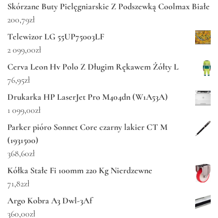
Skórzane Buty Pielęgniarskie Z Podszewką Coolmax Białe
200,79
zł
Telewizor LG 55UP75003LF
2 099,00
zł
Cerva Leon Hv Polo Z Długim Rękawem Żółty L
76,95
zł
Drukarka HP LaserJet Pro M404dn (W1A53A)
1 099,00
zł
Parker pióro Sonnet Core czarny lakier CT M
(1931500)
368,60
zł
Kółka Stałe Fi 100mm 220 Kg Nierdzewne
71,82
zł
Argo Kobra A3 Dwl-3Af
360,00
zł