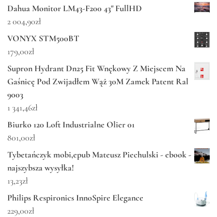
Dahua Monitor LM43-F200 43" FullHD
2 004,90
zł
VONYX STM500BT
179,00
zł
Supron Hydrant Dn25 Fit Wnękowy Z Miejscem Na
Gaśnicę Pod Zwijadłem Wąż 30M Zamek Patent Ral
9003
1 341,46
zł
Biurko 120 Loft Industrialne Olier 01
801,00
zł
Tybetańczyk mobi,epub Mateusz Piechulski - ebook -
najszybsza wysyłka!
13,23
zł
Philips Respironics InnoSpire Elegance
229,00
zł