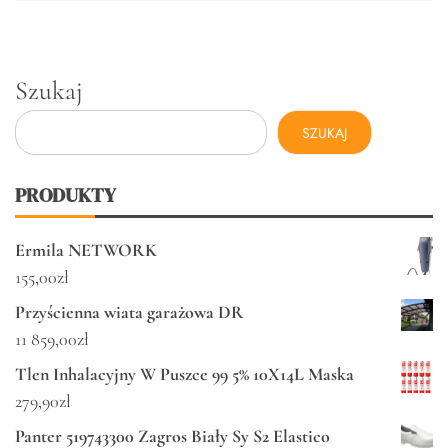
Szukaj
SZUKAJ
PRODUKTY
Ermila NETWORK
155,00
zł
Przyścienna wiata garażowa DR
11 859,00
zł
Tlen Inhalacyjny W Puszce 99 5% 10X14L Maska
279,90
zł
Panter 519743300 Zagros Biały Sy S2 Elastico