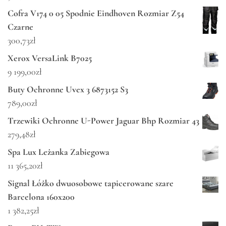
Cofra V174 0 05 Spodnie Eindhoven Rozmiar Z54
Czarne
300,73
zł
Xerox VersaLink B7025
9 199,00
zł
Buty Ochronne Uvex 3 6873152 S3
789,00
zł
Trzewiki Ochronne U-Power Jaguar Bhp Rozmiar 43
279,48
zł
Spa Lux Leżanka Zabiegowa
11 365,20
zł
Signal Łóżko dwuosobowe tapicerowane szare
Barcelona 160x200
1 382,25
zł