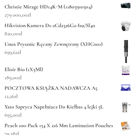
Christie Mirage HD14K-M (11805910504)
279 000,00
zł
Hikvision Kamera Ds-2Cd2326G2-Isu/Sl40
820,00
zł
Unox Prysznic Ręczny Zewnętrzny (XHC001)
699,62
zł
Elisir Bio (1X5Ml)
189,00
zł
POCZTOWA KSIĄŻKA NADAWCZA A5
12,26
zł
Yato Szpryca Napełniacz Do Kiełbas 4 lejki 5L
695,00
zł
Peach 100-Pack 154 X 216 Mm Lamination Pouches
79,58
zł