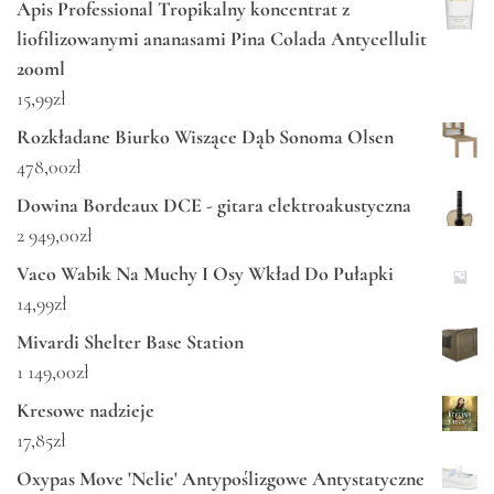
Apis Professional Tropikalny koncentrat z
liofilizowanymi ananasami Pina Colada Antycellulit
200ml
15,99
zł
Rozkładane Biurko Wiszące Dąb Sonoma Olsen
478,00
zł
Dowina Bordeaux DCE - gitara elektroakustyczna
2 949,00
zł
Vaco Wabik Na Muchy I Osy Wkład Do Pułapki
14,99
zł
Mivardi Shelter Base Station
1 149,00
zł
Kresowe nadzieje
17,85
zł
Oxypas Move 'Nelie' Antypoślizgowe Antystatyczne