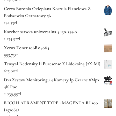
Cerva Boronia Ocieplana Koszula Flanelowa Z
Podszewką Granatowy 56
192,53
zł
Karcher ssawka uniwersalna 4.130-399.0
1 234,92
zł
Xerox Toner 106R04084
995,73
zł
Teosyal Redensity Ii Puresense Z Lidokainą (2X1Ml)
625,00
zł
Dvs Zestaw Monitoringu 4 Kamery Ip Czarne 8Mpx
4K Poe
2 039,99
zł
RICOH ATRAMENT TYPE 1 MAGENTA RI 100
(257065)