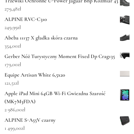
Trzewiki Ochronne U-Power Jaguar Bhp Rozmiar 43
279,48
zł
ALPINE RVC-C310
249,99
zł
Abeba 11137 X gładka skóra czarna
354,00
zł
Gerber Nóż Turystyczny Moment Fixed Dp Crag135
179,00
zł
Equipe Artisan White 6,5x20
121,51
zł
Apple iPad Mini 64GB Wi-Fi Gwiezdna Szarość
(MK7M3FDA)
2 986,00
zł
ALPINE S-A55V czarny
1 499,00
zł