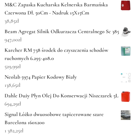
M&C Zapaska Kucharska Kelnerska Barmańska
Czerwona Dł. 50Cm - Nadruk 15X15Cm
38,85
zł
Beam Agregat Silnik Odkurzacza Centralnego Sc 385
947,00
zł
Karcher RM 758 środek do czyszczenia schodów
ruchomych 6.295-408.0
529,99
zł
Neolab 5974 Papier Kodowy Biały
138,65
zł
Dahle Duży Płyn Olej Do Konserwacji Niszczarek 5L
694,29
zł
Signal Łóżko dwuosobowe tapicerowane szare
Barcelona 160x200
1 382,25
zł