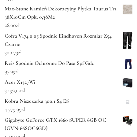
Max-Stone Kamień Dekoracyjny Płytka Taurus Tr1
38X10Cm Opk. 0,38M2
26,00
zł
Cofra V174 0 05 Spodnie Eindhoven Rozmiar Z54
Czarne
300,73
zł
Reis Spodnie Ochronne Do Pasa Spf Gdc
97,99
zł
Acer X1327Wi
3 199,00
zł
Kobra Niszczarka 300.1 S4 ES
4 579,99
zł
Gigabyte GeForce GTX 1660 SUPER 6GB OC
(GVN166SOC6GD)
1 240,00
zł