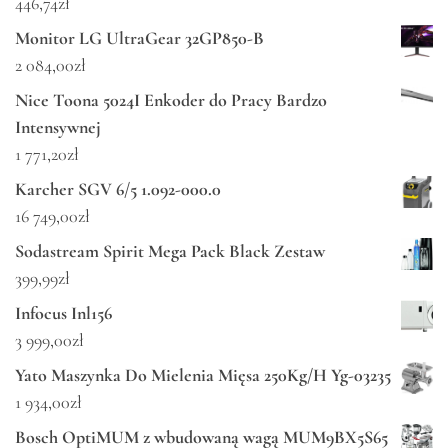
446,74
zł
Monitor LG UltraGear 32GP850-B
2 084,00
zł
Nice Toona 5024I Enkoder do Pracy Bardzo
Intensywnej
1 771,20
zł
Karcher SGV 6/5 1.092-000.0
16 749,00
zł
Sodastream Spirit Mega Pack Black Zestaw
399,99
zł
Infocus Inl156
3 999,00
zł
Yato Maszynka Do Mielenia Mięsa 250Kg/H Yg-03235
1 934,00
zł
Bosch OptiMUM z wbudowaną wagą MUM9BX5S65