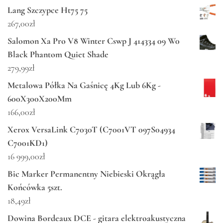
Lang Szczypce Ht75 75
267,00
zł
Salomon Xa Pro V8 Winter Cswp J 414334 09 W0
Black Phantom Quiet Shade
279,99
zł
Metalowa Półka Na Gaśnicę 4Kg Lub 6Kg -
600X300X200Mm
166,00
zł
Xerox VersaLink C7030T (C7001VT 097S04934
C7001KD1)
16 999,00
zł
Bic Marker Permanentny Niebieski Okrągła
Końcówka 5szt.
18,49
zł
Dowina Bordeaux DCE - gitara elektroakustyczna