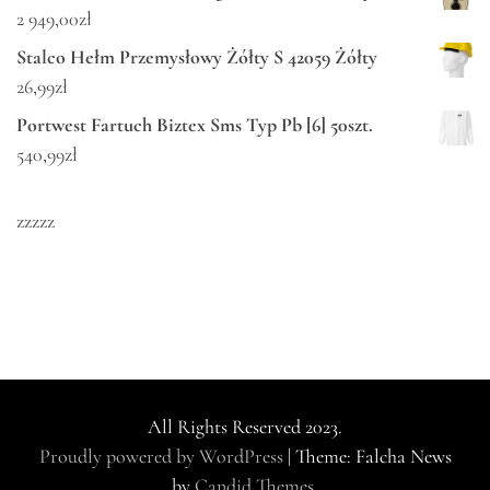
2 949,00
zł
Stalco Hełm Przemysłowy Żółty S 42059 Żółty
26,99
zł
Portwest Fartuch Biztex Sms Typ Pb [6] 50szt.
540,99
zł
zzzzz
All Rights Reserved 2023.
Proudly powered by WordPress
|
Theme: Falcha News
by
Candid Themes
.