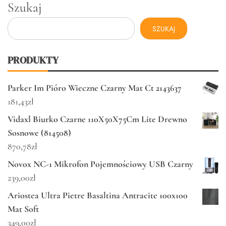
Szukaj
SZUKAJ
PRODUKTY
Parker Im Pióro Wieczne Czarny Mat Ct 2143637
181,43
zł
Vidaxl Biurko Czarne 110X50X75Cm Lite Drewno
Sosnowe (814508)
870,78
zł
Novox NC-1 Mikrofon Pojemnościowy USB Czarny
239,00
zł
Ariostea Ultra Pietre Basaltina Antracite 100x100
Mat Soft
349,00
zł