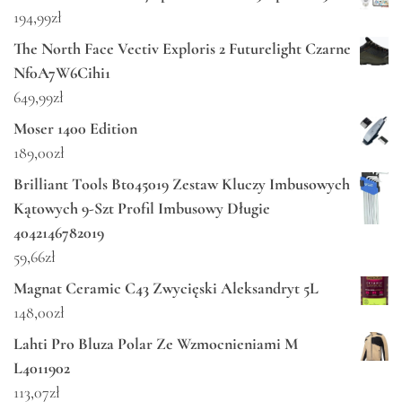
194,99
zł
The North Face Vectiv Exploris 2 Futurelight Czarne
Nf0A7W6Cihi1
649,99
zł
Moser 1400 Edition
189,00
zł
Brilliant Tools Bt045019 Zestaw Kluczy Imbusowych
Kątowych 9-Szt Profil Imbusowy Długie
4042146782019
59,66
zł
Magnat Ceramic C43 Zwycięski Aleksandryt 5L
148,00
zł
Lahti Pro Bluza Polar Ze Wzmocnieniami M
L4011902
113,07
zł