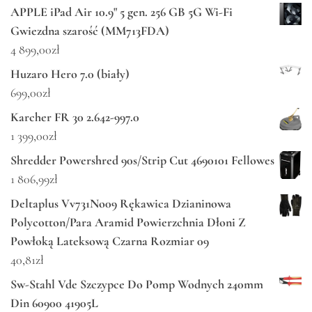
APPLE iPad Air 10.9" 5 gen. 256 GB 5G Wi-Fi
Gwiezdna szarość (MM713FDA)
4 899,00
zł
Huzaro Hero 7.0 (biały)
699,00
zł
Karcher FR 30 2.642-997.0
1 399,00
zł
Shredder Powershred 90s/Strip Cut 4690101 Fellowes
1 806,99
zł
Deltaplus Vv731No09 Rękawica Dzianinowa
Polycotton/Para Aramid Powierzchnia Dłoni Z
Powłoką Lateksową Czarna Rozmiar 09
40,81
zł
Sw-Stahl Vde Szczypce Do Pomp Wodnych 240mm
Din 60900 41905L