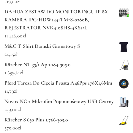
519,00
zł
DAHUA ZESTAW DO MONITORINGU IP 8X
KAMERA IPC-HDW2441TM-S-0280B,
REJESTRATOR NVR4108HS-4KS2/L
11 426,00
zł
M&C T-Shirt Damski Granatowy S
24,15
zł
Kärcher NT 35/1 Ap 1.184-505.0
1 699,61
zł
Pferd Tarcza Do Cięcia Prosta A46Pps 178X1,6Mm
11,79
zł
Novox NC-1 Mikrofon Pojemnościowy USB Czarny
239,00
zł
Kärcher S 650 Plus 1.766-305.0
579,00
zł