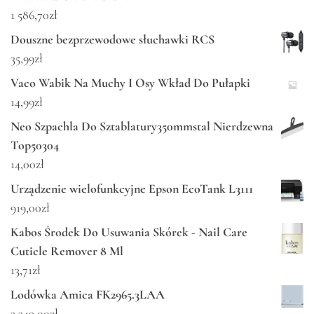
1 586,70
zł
Douszne bezprzewodowe słuchawki RCS
35,99
zł
Vaco Wabik Na Muchy I Osy Wkład Do Pułapki
14,99
zł
Neo Szpachla Do Sztablatury350mmstal Nierdzewna
Top50304
14,00
zł
Urządzenie wielofunkcyjne Epson EcoTank L3111
919,00
zł
Kabos Środek Do Usuwania Skórek - Nail Care
Cuticle Remover 8 Ml
13,71
zł
Lodówka Amica FK2965.3LAA
2 349,00
zł