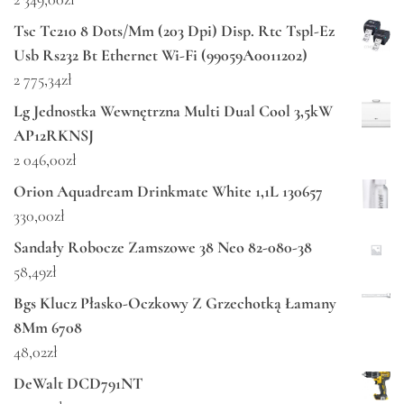
Tsc Tc210 8 Dots/Mm (203 Dpi) Disp. Rtc Tspl-Ez
Usb Rs232 Bt Ethernet Wi-Fi (99059A0011202)
2 775,34
zł
Lg Jednostka Wewnętrzna Multi Dual Cool 3,5kW
AP12RKNSJ
2 046,00
zł
Orion Aquadream Drinkmate White 1,1L 130657
330,00
zł
Sandały Robocze Zamszowe 38 Neo 82-080-38
58,49
zł
Bgs Klucz Płasko-Oczkowy Z Grzechotką Łamany
8Mm 6708
48,02
zł
DeWalt DCD791NT