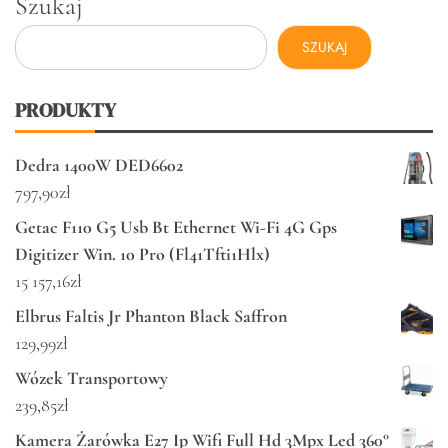
Szukaj
SZUKAJ
PRODUKTY
Dedra 1400W DED6602
797,90
zł
Getac F110 G5 Usb Bt Ethernet Wi-Fi 4G Gps
Digitizer Win. 10 Pro (Fl41Tfti1Hlx)
15 157,16
zł
Elbrus Faltis Jr Phanton Black Saffron
129,99
zł
Wózek Transportowy
239,85
zł
Kamera Żarówka E27 Ip Wifi Full Hd 3Mpx Led 360°