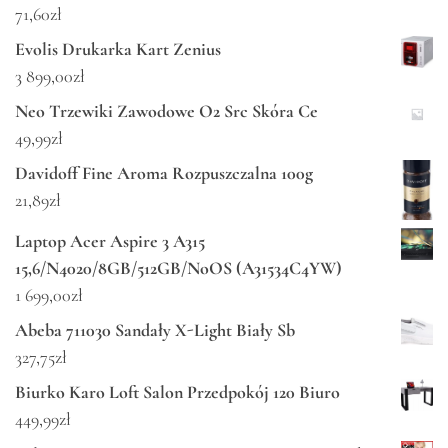
71,60
zł
Evolis Drukarka Kart Zenius
3 899,00
zł
Neo Trzewiki Zawodowe O2 Src Skóra Ce
49,99
zł
Davidoff Fine Aroma Rozpuszczalna 100g
21,89
zł
Laptop Acer Aspire 3 A315
15,6/N4020/8GB/512GB/NoOS (A31534C4YW)
1 699,00
zł
Abeba 711030 Sandały X-Light Biały Sb
327,75
zł
Biurko Karo Loft Salon Przedpokój 120 Biuro
449,99
zł