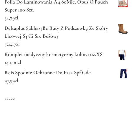
Folia Do Laminowania A4 80Mic. Opus O.Pouch
Super 100 Szt.
34,79
zł
Deltaplus Sakhas3Be Buty Z Podszewką Ze Skóry
Licowej S3 Ci Src Beżowy
524,17
zł
Komplet medyczny kosmetyczny kolor. roz.XS
140,00
zł
Reis Spodnie Ochronne Do Pasa Spf Gdc
97,99
zł
zzzzz