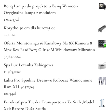
Benq Lampa do projektora Benq W11000 -
Oryginalna lampa z modułem
1 612,37
zł
Korytko 50 cm dla kurcząt oc
42,00
zł
Oferta Monitoringu 16 Kanałowy Na 8X Kamera 8
Mpx Bcs-Ea18Fwr3-G Ir 30M Wbudowany Mikrofon
5 984,00
zł
Spa Lux Leżanka Zabiegowa
11 365,20
zł
Lahti Pro Spodnie Dresowe Robocze Wzmocnione
Roz. Xl L4052304
121,34
zł
Eurokraftpro Taczka Transportowa Ze Stali ,Model
Xxl: Bardzo Duża Szufla