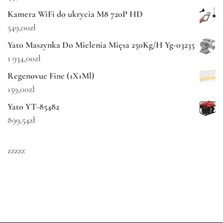
Kamera WiFi do ukrycia M8 720P HD
549,00
zł
Yato Maszynka Do Mielenia Mięsa 250Kg/H Yg-03235
1 934,00
zł
Regenovue Fine (1X1Ml)
159,00
zł
Yato YT-85482
899,54
zł
zzzzz