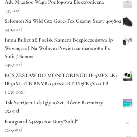
Ade M321600 Waga Podłogowa Elektroniczna
539,01
zł
Salomon Xa Wild Gtx Gore-Tex Czarny Szary 409802
449,40
zł
Imou Bullet 2E Pocisk Kamera Bezpieczeństwa Ip
Wewnętrz I Na Wolnym Powietrzu 1920x1080 Px
Sufit / Ściana
249,00
zł
BCS ZESTAW DO MONITORINGU IP 5MPX 2K+
IR30M +1TB BNVR040120I+BTIP15FR3X2+1TB
1 239,00
zł
Tsk Steriject Lds Igły 10Szt. Różne Rozmiary
25,00
zł
Footguard 641850 200 Buty"Solid"
260,09
zł