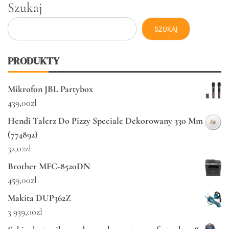
Szukaj
SZUKAJ
PRODUKTY
Mikrofon JBL Partybox
439,00
zł
Hendi Talerz Do Pizzy Speciale Dekorowany 330 Mm
(774892)
32,02
zł
Brother MFC-8520DN
459,00
zł
Makita DUP362Z
3 939,00
zł