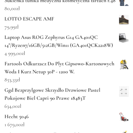
Sukienka tunika medyczna kosmetyczna fartuch r.48
80,00
zł
LOTTO ESCAPE AMF
79,99
zł
Laptop Asus ROG Zephyrus G14 GA401QC
14"/Ryzen7/16GB/512GB/Win11 (GA401QCK2218W)
4 999,00
zł
Fartools Odkurzacz Do Plyt Gipsowo-Kartonowych
Woda I Kurz Netup 30P - 1200 W.
853,33
zł
Ggd Bezprzylgowe Skrzydło Drzwiowe Pastel
Pokojowe Biel Capri 90 Prawe 18483T
634,00
zł
Hecht 5046
1 679,00
zł