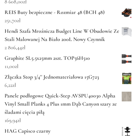
8 608,00
zł
REIS Buty bezpieczne - Rozmiar 48 (BCH 48)
251,70
zł
Hendi Szafa Mroźnicza Budget Line W Obudowie Ze
Stali Malowanej Na Biało 200L Nowy Czynnik
2 806,44
zł
Graphite SL5.5x25mm 2szt. TOP56H510
11,00
zł
Złączka Stop 3/4'' Jednomateriałowa 15G723
6,22
zł
Panele podłogowe Quick-Step AVSPU40030 Alpha
Vinyl Small Planks 4 Plus 1mm Dąb Canyon szary ze
śladami cięcia piłą
169,94
zł
HAG Capisco czarny