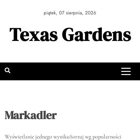
Skip
to
piątek, 07 sierpnia, 2026
content
Texas Gardens
Markadler
Wyświetlanie jednego wyniku
Sortuj wg popularności