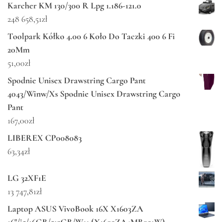
Karcher KM 130/300 R Lpg 1.186-121.0
248 658,51
zł
Toolpark Kółko 4.00 6 Koło Do Taczki 400 6 Fi
20Mm
51,00
zł
Spodnie Unisex Drawstring Cargo Pant
4043/Winw/Xs Spodnie Unisex Drawstring Cargo
Pant
167,00
zł
LIBEREX CP008083
63,34
zł
LG 32XF1E
13 747,81
zł
Laptop ASUS VivoBook 16X X1603ZA
16"/i5/16GB/512GB/W11 (X1603ZA-MB021W)