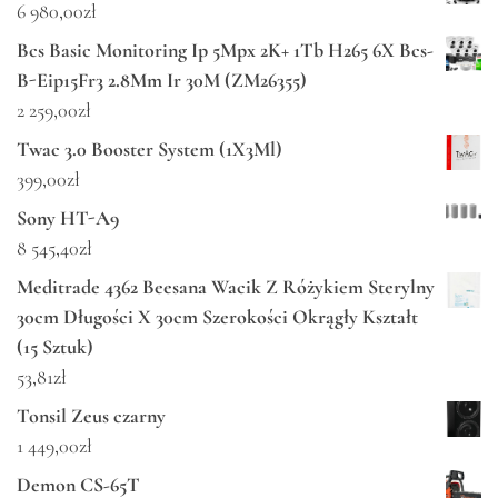
6 980,00
zł
Bcs Basic Monitoring Ip 5Mpx 2K+ 1Tb H265 6X Bcs-
B-Eip15Fr3 2.8Mm Ir 30M (ZM26355)
2 259,00
zł
Twac 3.0 Booster System (1X3Ml)
399,00
zł
Sony HT-A9
8 545,40
zł
Meditrade 4362 Beesana Wacik Z Różykiem Sterylny
30cm Długości X 30cm Szerokości Okrągły Kształt
(15 Sztuk)
53,81
zł
Tonsil Zeus czarny
1 449,00
zł
Demon CS-65T