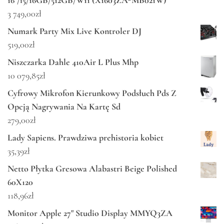
3 749,00
zł
Numark Party Mix Live Kontroler DJ
519,00
zł
Niszczarka Dahle 410Air L Plus Mhp
10 079,85
zł
Cyfrowy Mikrofon Kierunkowy Podsłuch Pds Z
Opcją Nagrywania Na Kartę Sd
279,00
zł
Lady Sapiens. Prawdziwa prehistoria kobiet
35,39
zł
Netto Płytka Gresowa Alabastri Beige Polished
60X120
118,96
zł
Monitor Apple 27" Studio Display MMYQ3ZA