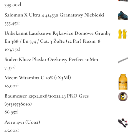
399,00
zł
Salomon X Ultra 4 414530 Granatowy Niebieski
555,45
zł
Unbekannt Lateksowe Rękawice Domowe Granby
En 388 / En 374 / Cat. 3 Żółte (12 Par) Rozm. 8
103,75
zł
Stalco Klucz Płasko-Oczkowy Perfect 10Mm
7,97
zł
Mccm Witamina C 20% (1X5Ml)
18,00
zł
Baumesser 125x2,0x8/20x22,23 PRO Gres
(91315538010)
86,95
zł
Aero 4w1 (U002)
45,00
zł