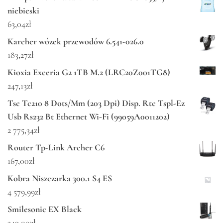
niebieski
63,04
zł
Karcher wózek przewodów 6.541-026.0
183,27
zł
Kioxia Exceria G2 1TB M.2 (LRC20Z001TG8)
247,13
zł
Tsc Tc210 8 Dots/Mm (203 Dpi) Disp. Rtc Tspl-Ez
Usb Rs232 Bt Ethernet Wi-Fi (99059A0011202)
2 775,34
zł
Router Tp-Link Archer C6
167,00
zł
Kobra Niszczarka 300.1 S4 ES
4 579,99
zł
Smilesonic EX Black
349,00
zł