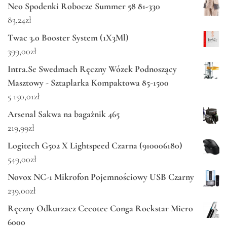
Neo Spodenki Robocze Summer 58 81-330
83,24
zł
Twac 3.0 Booster System (1X3Ml)
399,00
zł
Intra.Se Swedmach Ręczny Wózek Podnoszący
Masztowy - Sztaplarka Kompaktowa 85-1500
5 150,01
zł
Arsenal Sakwa na bagażnik 465
219,99
zł
Logitech G502 X Lightspeed Czarna (910006180)
549,00
zł
Novox NC-1 Mikrofon Pojemnościowy USB Czarny
239,00
zł
Ręczny Odkurzacz Cecotec Conga Rockstar Micro
6000