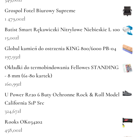
Grospol Fotel Biurowy Supreme
1 479,00
zł
Batist Smart Rękawiczki Nitrylowe Niebieskie L 100
15,00
zł
Global kamień do ostrzenia KING 800/6000 PB-04
197,93
zł
Okładki do termobindowania Fellowes STANDING
- 8 mm (61-80 kartek)
160,99
zł
U Power Rr20 6 Buty Ochronne Rock & Roll Model
California S1P Src
324,67
zł
Rooks OK034202
458,00
zł