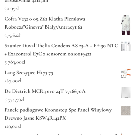
brzoskwinia 4x125ml
30,99
zł
Cofra V232 0 09.Z62 Klatka Piersiowa
Robocza"Ginevra" Biały/Antracyt 62
375,62
zł
Saunier Duval Thelia Condens AS 25-A + FE150 NTC
+ Exacontrol E7C z sensorem 0010019422
5 783,00
zł
Lang Szczypce Ht75 75
267,00
zł
De Dietrich MCR3 evo 24T 7716670A
5 954,99
zł
Panele podłogowe Kronostep Spc Panel Winylowy
Drewno Jasne KSW4R142PX
129,00
zł