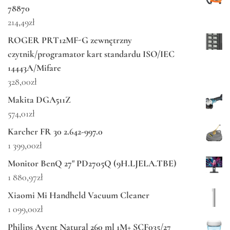
78870
214,49
zł
ROGER PRT12MF-G zewnętrzny
czytnik/programator kart standardu ISO/IEC
14443A/Mifare
328,00
zł
Makita DGA511Z
574,01
zł
Karcher FR 30 2.642-997.0
1 399,00
zł
Monitor BenQ 27" PD2705Q (9H.LJELA.TBE)
1 880,97
zł
Xiaomi Mi Handheld Vacuum Cleaner
1 099,00
zł
Philips Avent Natural 260 ml 1M+ SCF035/27