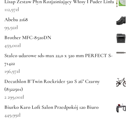
Lisap Zestaw Płyn Rozjaśniający Włosy I Puder Linfa
112,97
zł
Abeba 2168
99,92
zł
Brother MFC-8520DN
459,00
zł
Stalco udarowe sds-max 22,0 x 320 mm PERFECT S-
71422
196,97
zł
Decathlon B'Twin Rockrider 520 S 26" Czarny
(8322501)
2 299,00
zł
Biurko Karo Loft Salon Przedpokój 120 Biuro
449,99
zł