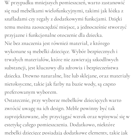
W przypadku mniejszych pomieszczeń, warto zastanowić
się nad mebelkami wielofunkcyjnymi, takimi jak łóżka z
szufladami czy regały z dodatkowymi funkcjami. Dzięki
temu można zaoszczędzić miejsce, a jednocześnie stworzyć
przyjazne i funkcjonalne otoczenie dla dziecka.
Nie bez znaczenia jest również materiał, z którego
wykonane są mebelki dziecięce. Wybór bezpiecznych i
trwałych materiałów, które nie zawierają szkodliwych
substancji, jest kluczowy dla zdrowia i bezpieczeństwa
dziecka. Drewno naturalne, lite lub sklejane, oraz materiały
nietoksyczne, takie jak farby na bazie wody, są często
preferowanym wyborem.
Ostatecznie, przy wyborze mebelków dziecięcych warto
zwrócić uwagę na ich design. Meble powinny być tak
zaprojektowane, aby przyciągać wzrok oraz wpisywać się w
estetykę całego pomieszczenia. Dodatkowo, niektóre
mebelki dziecięce posiadają dodatkowe elementy, takie jak