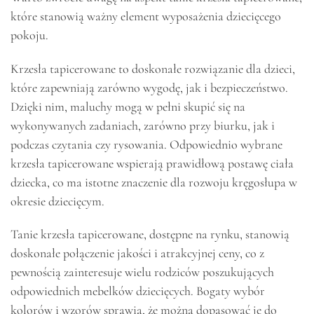
które stanowią ważny element wyposażenia dziecięcego
pokoju.
Krzesła tapicerowane to doskonałe rozwiązanie dla dzieci,
które zapewniają zarówno wygodę, jak i bezpieczeństwo.
Dzięki nim, maluchy mogą w pełni skupić się na
wykonywanych zadaniach, zarówno przy biurku, jak i
podczas czytania czy rysowania. Odpowiednio wybrane
krzesła tapicerowane wspierają prawidłową postawę ciała
dziecka, co ma istotne znaczenie dla rozwoju kręgosłupa w
okresie dziecięcym.
Tanie krzesła tapicerowane, dostępne na rynku, stanowią
doskonałe połączenie jakości i atrakcyjnej ceny, co z
pewnością zainteresuje wielu rodziców poszukujących
odpowiednich mebelków dziecięcych. Bogaty wybór
kolorów i wzorów sprawia, że można dopasować je do