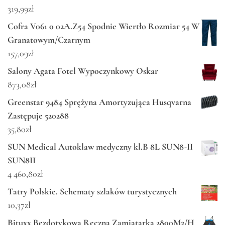
319,99
zł
Cofra V061 0 02A.Z54 Spodnie Wiertło Rozmiar 54 W
Granatowym/Czarnym
157,09
zł
Salony Agata Fotel Wypoczynkowy Oskar
873,08
zł
Greenstar 9484 Sprężyna Amortyzująca Husqvarna
Zastępuje 520288
35,80
zł
SUN Medical Autoklaw medyczny kl.B 8L SUN8-II
SUN8II
4 460,80
zł
Tatry Polskie. Schematy szlaków turystycznych
10,37
zł
Bituxx Bezdotykowa Ręczna Zamiatarka 2800M2/H