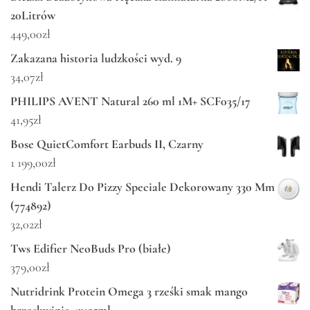
20Litrów
449,00
zł
Zakazana historia ludzkości wyd. 9
34,07
zł
PHILIPS AVENT Natural 260 ml 1M+ SCF035/17
41,95
zł
Bose QuietComfort Earbuds II, Czarny
1 199,00
zł
Hendi Talerz Do Pizzy Speciale Dekorowany 330 Mm
(774892)
32,02
zł
Tws Edifier NeoBuds Pro (białe)
379,00
zł
Nutridrink Protein Omega 3 rześki smak mango