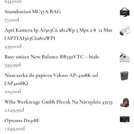
634,00
zł
Soundsation MC37A BAG
77,00
zł
Apti Kamera Ip Ai503C6 2812Wp 5 Mpx 2 8 12 Mm
(APTIAI503C62812WP)
439,00
zł
Buty unisex New Balance BB550VTC – białe
749,99
zł
Niszczarka do papieru Vakoss AP-4108K 10l
(AP4108K)
101,00
zł
Wiha Werkzeuge Gmbh Plecak Na Narzędzia 45153
2 649,95
zł
Optoma Dx318E
1 649,00
zł