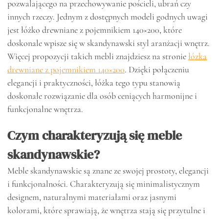
pozwalającego na przechowywanie pościeli, ubrań czy
innych rzeczy. Jednym z dostępnych modeli godnych uwagi
jest łóżko drewniane z pojemnikiem 140×200, które
doskonale wpisze się w skandynawski styl aranżacji wnętrz.
Więcej propozycji takich mebli znajdziesz na stronie
łózka
drewniane z pojemnikiem 140×200
. Dzięki połączeniu
elegancji i praktyczności, łóżka tego typu stanowią
doskonałe rozwiązanie dla osób ceniących harmonijne i
funkcjonalne wnętrza.
Czym charakteryzują się meble
skandynawskie?
Meble skandynawskie są znane ze swojej prostoty, elegancji
i funkcjonalności. Charakteryzują się minimalistycznym
designem, naturalnymi materiałami oraz jasnymi
kolorami, które sprawiają, że wnętrza stają się przytulne i