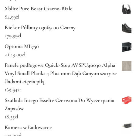
Xblitz Pure Beast Czarno-Białe
84,99
zł
Rieker Półbuty 03069-00 Czarny
279,99
zł
Optoma ML750
2 649,00
zł
Panele podłogowe Quick-Step AVSPU40030 Alpha
Vinyl Small Planks 4 Plus 1mm Dąb Canyon szary ze
śladami cięcia piłą
169,94
zł
Szuflada Intego Esselte Czerwona Do Wyczerpania
Zapasów
18,55
zł
Kamera w Ładowarce
329,00
zł