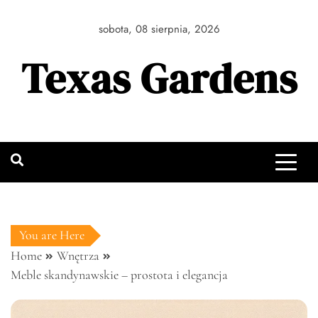
Skip
to
sobota, 08 sierpnia, 2026
content
Texas Gardens
You are Here
Home
Wnętrza
Meble skandynawskie – prostota i elegancja