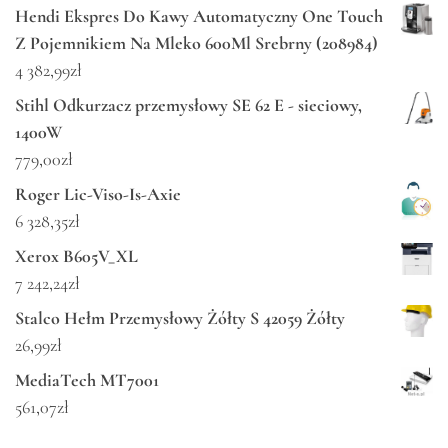
Hendi Ekspres Do Kawy Automatyczny One Touch
Z Pojemnikiem Na Mleko 600Ml Srebrny (208984)
4 382,99
zł
Stihl Odkurzacz przemysłowy SE 62 E - sieciowy,
1400W
779,00
zł
Roger Lic-Viso-Is-Axie
6 328,35
zł
Xerox B605V_XL
7 242,24
zł
Stalco Hełm Przemysłowy Żółty S 42059 Żółty
26,99
zł
MediaTech MT7001
561,07
zł