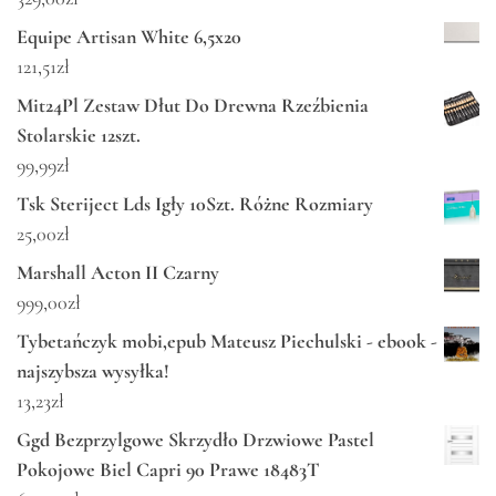
Equipe Artisan White 6,5x20
121,51
zł
Mit24Pl Zestaw Dłut Do Drewna Rzeźbienia
Stolarskie 12szt.
99,99
zł
Tsk Steriject Lds Igły 10Szt. Różne Rozmiary
25,00
zł
Marshall Acton II Czarny
999,00
zł
Tybetańczyk mobi,epub Mateusz Piechulski - ebook -
najszybsza wysyłka!
13,23
zł
Ggd Bezprzylgowe Skrzydło Drzwiowe Pastel
Pokojowe Biel Capri 90 Prawe 18483T