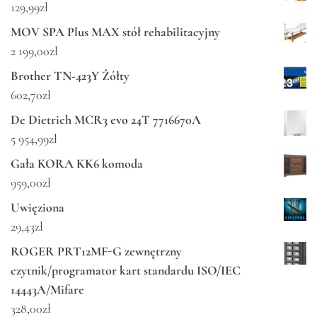
129,99
zł
MOV SPA Plus MAX stół rehabilitacyjny
2 199,00
zł
Brother TN-423Y Żółty
602,70
zł
De Dietrich MCR3 evo 24T 7716670A
5 954,99
zł
Gała KORA KK6 komoda
959,00
zł
Uwięziona
29,43
zł
ROGER PRT12MF-G zewnętrzny
czytnik/programator kart standardu ISO/IEC
14443A/Mifare
328,00
zł