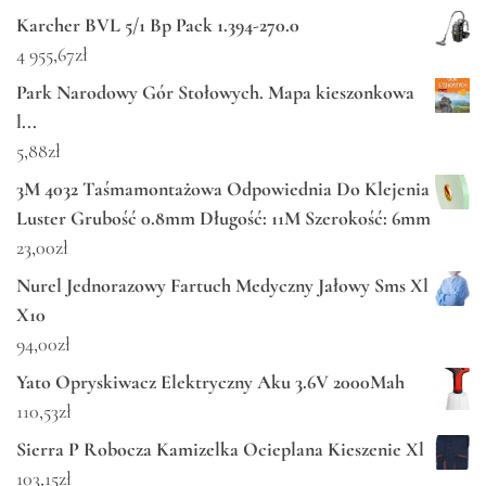
Karcher BVL 5/1 Bp Pack 1.394-270.0
4 955,67
zł
Park Narodowy Gór Stołowych. Mapa kieszonkowa
l...
5,88
zł
3M 4032 Taśmamontażowa Odpowiednia Do Klejenia
Luster Grubość 0.8mm Długość: 11M Szerokość: 6mm
23,00
zł
Nurel Jednorazowy Fartuch Medyczny Jałowy Sms Xl
X10
94,00
zł
Yato Opryskiwacz Elektryczny Aku 3.6V 2000Mah
110,53
zł
Sierra P Robocza Kamizelka Ocieplana Kieszenie Xl
103,15
zł