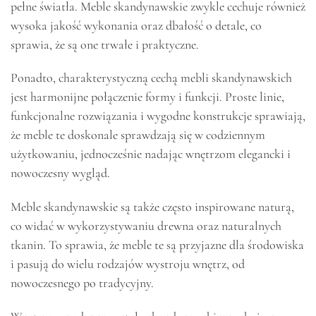
pełne światła. Meble skandynawskie zwykle cechuje również
wysoka jakość wykonania oraz dbałość o detale, co
sprawia, że są one trwałe i praktyczne.
Ponadto, charakterystyczną cechą mebli skandynawskich
jest harmonijne połączenie formy i funkcji. Proste linie,
funkcjonalne rozwiązania i wygodne konstrukcje sprawiają,
że meble te doskonale sprawdzają się w codziennym
użytkowaniu, jednocześnie nadając wnętrzom elegancki i
nowoczesny wygląd.
Meble skandynawskie są także często inspirowane naturą,
co widać w wykorzystywaniu drewna oraz naturalnych
tkanin. To sprawia, że meble te są przyjazne dla środowiska
i pasują do wielu rodzajów wystroju wnętrz, od
nowoczesnego po tradycyjny.