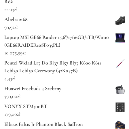
Róż
22,99
zł
Abeba 2168
99,92
zł
Laptop MSI GE66 Raider 15,6"/i7/16GB/1TB/Win10
(GE66RAIDER10SF035PL)
10 075,99
zł
Pentel Wkład Lr7 Do Bl37 Bl57 Bl77 K600 K611
Lcbl30 Lcbl50 Czerwony (42K047B)
4,43
zł
Huawei Freebuds 4 Srebrny
399,00
zł
VONYX STM500BT
179,00
zł
Elbrus Faltis Jr Phanton Black Saffron