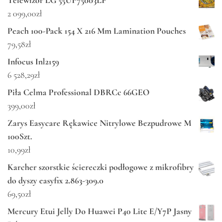
Telewizor LG 55UP75003LF
2 099,00
zł
Peach 100-Pack 154 X 216 Mm Lamination Pouches
79,58
zł
Infocus Inl2159
6 528,29
zł
Piła Celma Professional DBRCc 66GEO
399,00
zł
Zarys Easycare Rękawice Nitrylowe Bezpudrowe M
100Szt.
10,99
zł
Karcher szorstkie ściereczki podłogowe z mikrofibry
do dyszy easyfix 2.863-309.0
69,50
zł
Mercury Etui Jelly Do Huawei P40 Lite E/Y7P Jasny