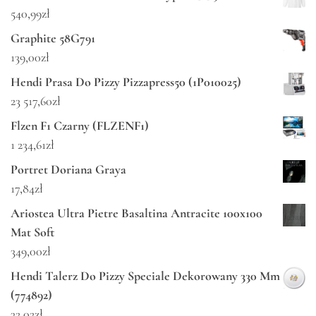
540,99
zł
Graphite 58G791
139,00
zł
Hendi Prasa Do Pizzy Pizzapress50 (1P010025)
23 517,60
zł
Flzen F1 Czarny (FLZENF1)
1 234,61
zł
Portret Doriana Graya
17,84
zł
Ariostea Ultra Pietre Basaltina Antracite 100x100
Mat Soft
349,00
zł
Hendi Talerz Do Pizzy Speciale Dekorowany 330 Mm
(774892)
32,02
zł