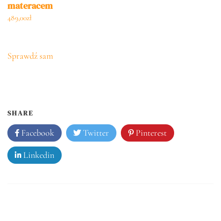
materacem
489,00
zł
Sprawdź sam
SHARE
Facebook
Twitter
Pinterest
Linkedin