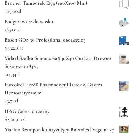
Brother Tamborek Ef74 (100X100 Mm)
305,00
zł
Podgrzewacz do wosku.
565,00
zł
Bosch GDS 30 Professional 0601435103
5 332,16
zł
Vidaxl Szafka Ścienna 60X30X30 Cm Lite Drewno
Sosnowe 818365
214,34
zł
Eurosirel 112288 Pharmadoct Plaster Z Gazem
Hemostatycznym
43,72
zł
HAG Capisco czarny
6 980,00
zł
Marion Szampon koloryzujący Botanical Vege nr 27