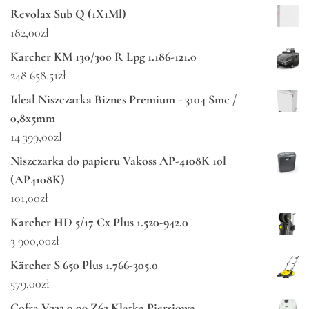
Revolax Sub Q (1X1Ml)
182,00
zł
Karcher KM 130/300 R Lpg 1.186-121.0
248 658,51
zł
Ideal Niszczarka Biznes Premium - 3104 Smc /
0,8x5mm
14 399,00
zł
Niszczarka do papieru Vakoss AP-4108K 10l
(AP4108K)
101,00
zł
Karcher HD 5/17 Cx Plus 1.520-942.0
3 900,00
zł
Kärcher S 650 Plus 1.766-305.0
579,00
zł
Cofra V232 0 09.Z62 Klatka Piersiowa