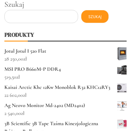
Szukaj
SZUKAJ
PRODUKTY
Jotul Jotul I 520 Flat
28 250,00
zł
MSI PRO B660M-P DDR4
519,50
zł
Kaisai Arctic Khc 12Kw Monoblok R32 KHC12RY3
22 602,00
zł
Ag Neovo Monitor Md-2402 (MD2402)
2 540,00
zł
3B Scientific 3B Tape Taśma Kinezjologiczna