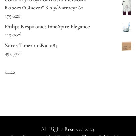
Robocza"Ginevra" Biały/Antracyt 62
375,62
zł
Philips Respironics InnoSpire Elegance
229,00
zł
Xerox Toner 106R04084
995,73
zł
zzzzz
All Rights Reserved 2023.