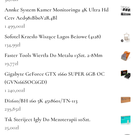
Annke System Kamer Monitoringu 4K Ultra Hd
Cctv Aed981Bb0V2R4Bl
1 499,00
zł
Sofotel Krzesło Wiszące Lagos Beżowe (4128)
134,99
zł
Faster Tools Wiertła Do Metalu 13Szt. 2-8Mm
19,77
zł
Gigabyte GeForce GTX 1660 SUPER 6GB OC
(GVN166SOC6GD)
1 240,00
zł
Di1610/BH 160 5K 4518601/TN-113
239,85
zł
Tsk Steriject Igły Do Mezoterapii 10Szt.
25,00
zł