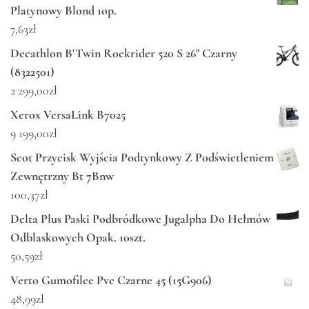
Platynowy Blond 1op.
7,63
zł
Decathlon B'Twin Rockrider 520 S 26" Czarny
(8322501)
2 299,00
zł
Xerox VersaLink B7025
9 199,00
zł
Scot Przycisk Wyjścia Podtynkowy Z Podświetleniem
Zewnętrzny Bt 7Bnw
100,37
zł
Delta Plus Paski Podbródkowe Jugalpha Do Hełmów
Odblaskowych Opak. 10szt.
50,59
zł
Verto Gumofilce Pvc Czarne 45 (15G906)
48,99
zł