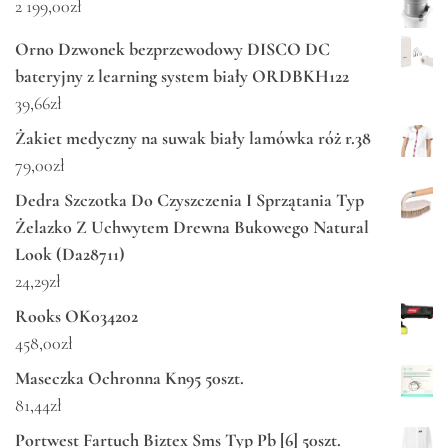
2 199,00
zł
Orno Dzwonek bezprzewodowy DISCO DC
bateryjny z learning system biały ORDBKH122
39,66
zł
Żakiet medyczny na suwak biały lamówka róż r.38
79,00
zł
Dedra Szczotka Do Czyszczenia I Sprzątania Typ
Żelazko Z Uchwytem Drewna Bukowego Natural
Look (Da28711)
24,29
zł
Rooks OK034202
458,00
zł
Maseczka Ochronna Kn95 50szt.
81,44
zł
Portwest Fartuch Biztex Sms Typ Pb [6] 50szt.