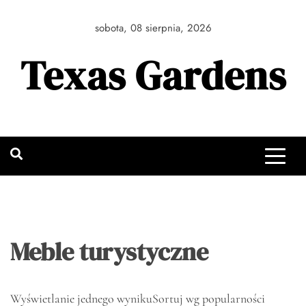
Skip
to
sobota, 08 sierpnia, 2026
content
Texas Gardens
Meble turystyczne
Wyświetlanie jednego wyniku
Sortuj wg popularności