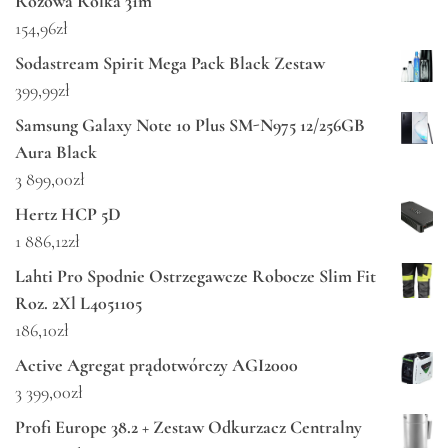
Różowa Rolka 31m
154,96
zł
Sodastream Spirit Mega Pack Black Zestaw
399,99
zł
Samsung Galaxy Note 10 Plus SM-N975 12/256GB
Aura Black
3 899,00
zł
Hertz HCP 5D
1 886,12
zł
Lahti Pro Spodnie Ostrzegawcze Robocze Slim Fit
Roz. 2Xl L4051105
186,10
zł
Active Agregat prądotwórczy AGI2000
3 399,00
zł
Profi Europe 38.2 + Zestaw Odkurzacz Centralny