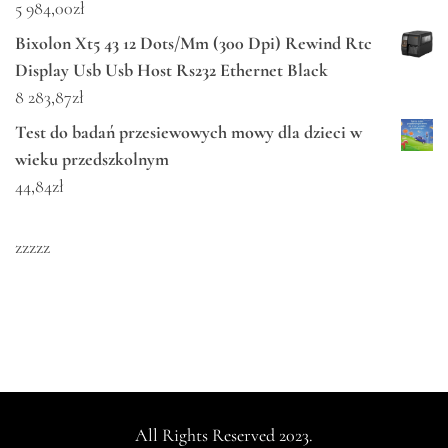
5 984,00
zł
Bixolon Xt5 43 12 Dots/Mm (300 Dpi) Rewind Rtc
Display Usb Usb Host Rs232 Ethernet Black
8 283,87
zł
Test do badań przesiewowych mowy dla dzieci w
wieku przedszkolnym
44,84
zł
zzzzz
All Rights Reserved 2023.