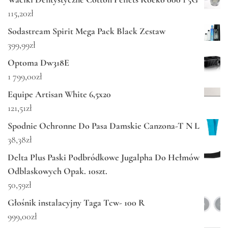
115,20
zł
Sodastream Spirit Mega Pack Black Zestaw
399,99
zł
Optoma Dw318E
1 799,00
zł
Equipe Artisan White 6,5x20
121,51
zł
Spodnie Ochronne Do Pasa Damskie Canzona-T N L
38,38
zł
Delta Plus Paski Podbródkowe Jugalpha Do Hełmów
Odblaskowych Opak. 10szt.
50,59
zł
Głośnik instalacyjny Taga Tcw- 100 R
999,00
zł