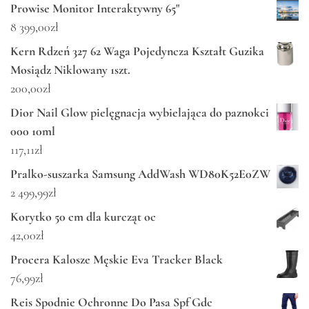
Prowise Monitor Interaktywny 65"
8 399,00
zł
Kern Rdzeń 327 62 Waga Pojedyncza Kształt Guzika
Mosiądz Niklowany 1szt.
200,00
zł
Dior Nail Glow pielęgnacja wybielająca do paznokci
000 10ml
117,11
zł
Pralko-suszarka Samsung AddWash WD80K52E0ZW
2 499,99
zł
Korytko 50 cm dla kurcząt oc
42,00
zł
Procera Kalosze Męskie Eva Tracker Black
76,99
zł
Reis Spodnie Ochronne Do Pasa Spf Gdc