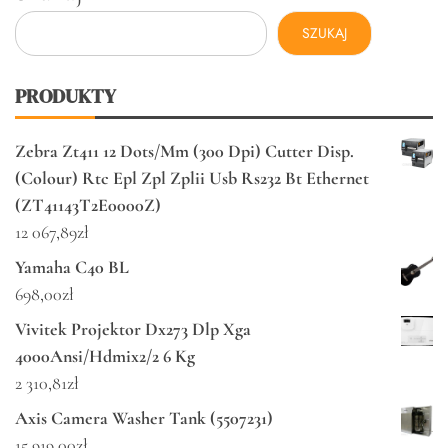
SZUKAJ
PRODUKTY
Zebra Zt411 12 Dots/Mm (300 Dpi) Cutter Disp.
(Colour) Rtc Epl Zpl Zplii Usb Rs232 Bt Ethernet
(ZT41143T2E0000Z)
12 067,89
zł
Yamaha C40 BL
698,00
zł
Vivitek Projektor Dx273 Dlp Xga
4000Ansi/Hdmix2/2 6 Kg
2 310,81
zł
Axis Camera Washer Tank (5507231)
15 919,00
zł