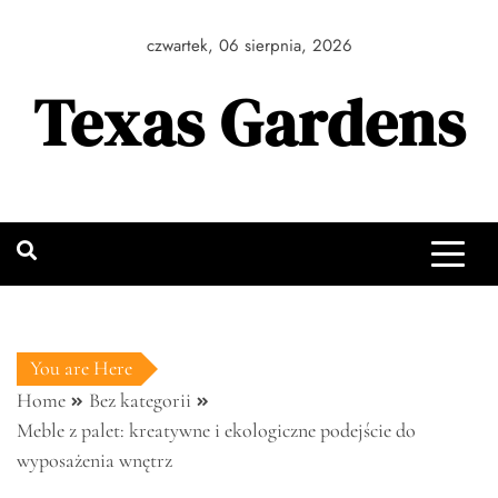
Skip
to
czwartek, 06 sierpnia, 2026
content
Texas Gardens
You are Here
Home
Bez kategorii
Meble z palet: kreatywne i ekologiczne podejście do
wyposażenia wnętrz