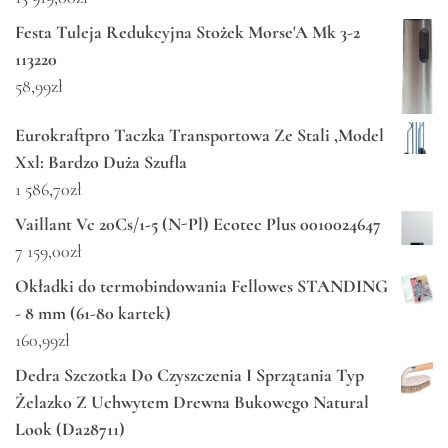
Festa Tuleja Redukcyjna Stożek Morse'A Mk 3-2
113220
58,99
zł
Eurokraftpro Taczka Transportowa Ze Stali ,Model
Xxl: Bardzo Duża Szufla
1 586,70
zł
Vaillant Vc 20Cs/1-5 (N-Pl) Ecotec Plus 0010024647
7 159,00
zł
Okładki do termobindowania Fellowes STANDING
- 8 mm (61-80 kartek)
160,99
zł
Dedra Szczotka Do Czyszczenia I Sprzątania Typ
Żelazko Z Uchwytem Drewna Bukowego Natural
Look (Da28711)