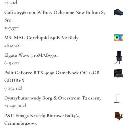
24,29
zł
Cofra 25560 000.W Buty Ochronne New Bolton S3
Src
307,57
zł
MSI MAG Coreliquid 240R V2 Biały
469,00
zł
Elgato Wave 3 10MAB9901
649,00
zł
Palit GeForce RTX 4090 GameRock OC 24GB
GDDR6X
9 054,11
zł
Dystrybutor wody Borg & Overstrom T2 czarny
25 990,00
zł
P&C Emaga Krzesło Biurowe Bali463
Ceimnobrązowy