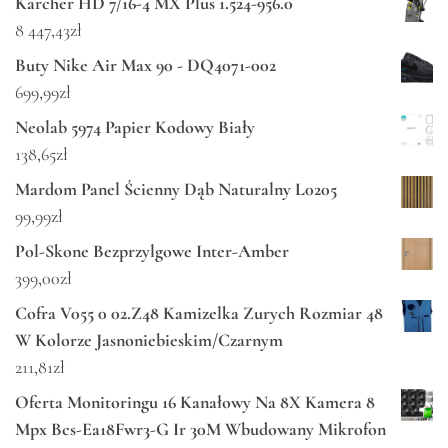
Karcher HD 7/16-4 MX Plus 1.524-956.0
8 447,43
zł
Buty Nike Air Max 90 - DQ4071-002
699,99
zł
Neolab 5974 Papier Kodowy Biały
138,65
zł
Mardom Panel Ścienny Dąb Naturalny L0205
99,99
zł
Pol-Skone Bezprzylgowe Inter-Amber
399,00
zł
Cofra V055 0 02.Z48 Kamizelka Zurych Rozmiar 48
W Kolorze Jasnoniebieskim/Czarnym
211,81
zł
Oferta Monitoringu 16 Kanałowy Na 8X Kamera 8
Mpx Bcs-Ea18Fwr3-G Ir 30M Wbudowany Mikrofon