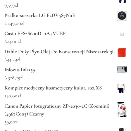
97,99
zł
Pralko-suszarka LG F2DV5S7N0E
2 449,00
zł
Casio EFS-S600D -1A4VUEF
629,00
zł
Dahle Duży Płyn Olej Do Konserwacji Niszczarek 5L
694,29
zł
Infocus Inl2159
6 528,29
zł
Komplet medyczny kosmetyczny kolor. roz.XS
140,00
zł
Canon Papier fotograficzny ZP-2030-2C (Zoemini)
(4967C003) Czarny
59,00
zł