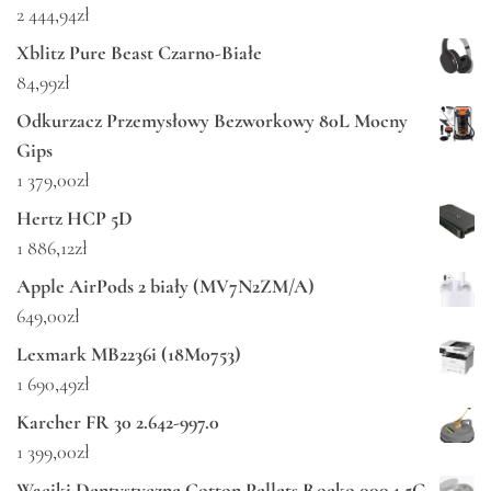
2 444,94
zł
Xblitz Pure Beast Czarno-Białe
84,99
zł
Odkurzacz Przemysłowy Bezworkowy 80L Mocny
Gips
1 379,00
zł
Hertz HCP 5D
1 886,12
zł
Apple AirPods 2 biały (MV7N2ZM/A)
649,00
zł
Lexmark MB2236i (18M0753)
1 690,49
zł
Karcher FR 30 2.642-997.0
1 399,00
zł
Waciki Dentystyczne Cotton Pellets Roeko 000 1 5G