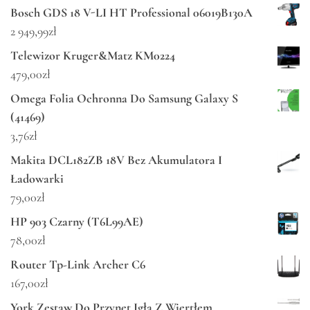
Bosch GDS 18 V-LI HT Professional 06019B130A
2 949,99
zł
Telewizor Kruger&Matz KM0224
479,00
zł
Omega Folia Ochronna Do Samsung Galaxy S
(41469)
3,76
zł
Makita DCL182ZB 18V Bez Akumulatora I
Ładowarki
79,00
zł
HP 903 Czarny (T6L99AE)
78,00
zł
Router Tp-Link Archer C6
167,00
zł
York Zestaw Do Przynęt Igła Z Wiertłem