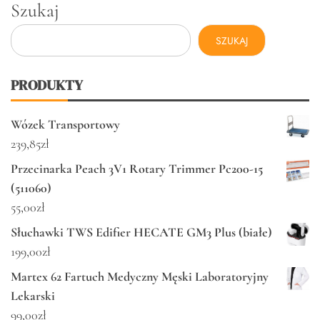
Szukaj
SZUKAJ
PRODUKTY
Wózek Transportowy
239,85
zł
Przecinarka Peach 3V1 Rotary Trimmer Pc200-15
(511060)
55,00
zł
Słuchawki TWS Edifier HECATE GM3 Plus (białe)
199,00
zł
Martex 62 Fartuch Medyczny Męski Laboratoryjny
Lekarski
99,00
zł