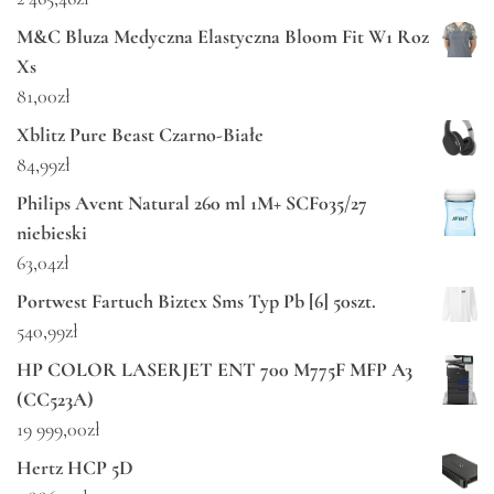
M&C Bluza Medyczna Elastyczna Bloom Fit W1 Roz
Xs
81,00
zł
Xblitz Pure Beast Czarno-Białe
84,99
zł
Philips Avent Natural 260 ml 1M+ SCF035/27
niebieski
63,04
zł
Portwest Fartuch Biztex Sms Typ Pb [6] 50szt.
540,99
zł
HP COLOR LASERJET ENT 700 M775F MFP A3
(CC523A)
19 999,00
zł
Hertz HCP 5D