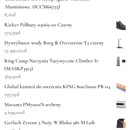
Aluminiowe. (ICCM66755)
8,16
zł
Rieker Półbuty 03069-00 Czarny
279,99
zł
Dystrybutor wody Borg & Overstrom T2 czarny
25 990,00
zł
King Camp Naczynia Turystyczne Climber Iv
(MASKP3913)
569,90
zł
Global kamień do ostrzenia KING 800/6000 PB-04
197,93
zł
Marantz PM7000N srebrny
4 699,00
zł
Gerlach Zestaw 5 Noży W Bloku 981 M Loft