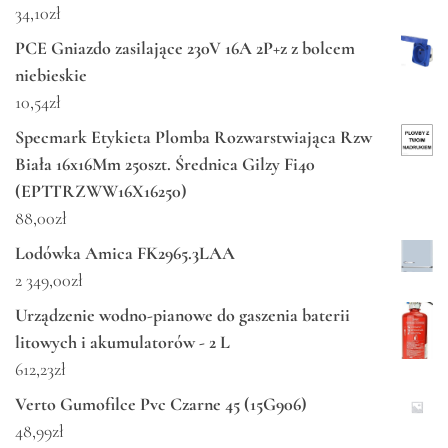
34,10
zł
PCE Gniazdo zasilające 230V 16A 2P+z z bolcem
niebieskie
10,54
zł
Specmark Etykieta Plomba Rozwarstwiająca Rzw
Biała 16x16Mm 250szt. Średnica Gilzy Fi40
(EPTTRZWW16X16250)
88,00
zł
Lodówka Amica FK2965.3LAA
2 349,00
zł
Urządzenie wodno-pianowe do gaszenia baterii
litowych i akumulatorów - 2 L
612,23
zł
Verto Gumofilce Pvc Czarne 45 (15G906)
48,99
zł