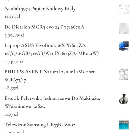
Neolab 5974 Papier Kodowy Biały
138,65
zł
De Dietrich MCR3 evo 24T 7716670A
5 954,99
zł
Laptop ASUS VivoBook 16X X1603ZA
16"/i5/16GB/512GB/W11 (X1603ZA-MB021W)
3 749,00
zł
PHILIPS AVENT Natural 240 ml 1M+ 2 szt.
SCF673/17
48,55
zł
Estetik Pelerynka Jednorazowa Do Makijażu,
Włókninowa 50Szt.
24,99
zł
Telewizor Samsung UE55BU8002
2 465,46
zł