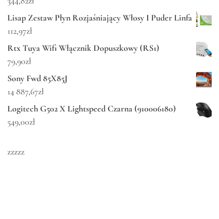
344,82
zł
Lisap Zestaw Płyn Rozjaśniający Włosy I Puder Linfa
112,97
zł
Rtx Tuya Wifi Włącznik Dopuszkowy (RS1)
79,90
zł
Sony Fwd 85X85J
14 887,67
zł
Logitech G502 X Lightspeed Czarna (910006180)
549,00
zł
zzzzz