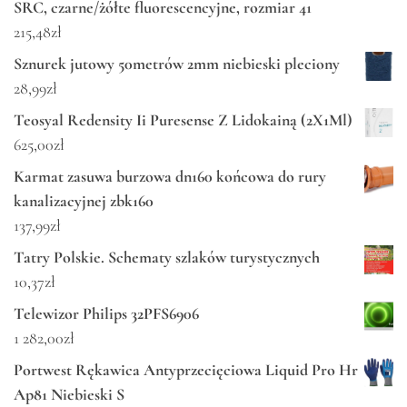
SRC, czarne/żółte fluorescencyjne, rozmiar 41
215,48
zł
Sznurek jutowy 50metrów 2mm niebieski pleciony
28,99
zł
Teosyal Redensity Ii Puresense Z Lidokainą (2X1Ml)
625,00
zł
Karmat zasuwa burzowa dn160 końcowa do rury
kanalizacyjnej zbk160
137,99
zł
Tatry Polskie. Schematy szlaków turystycznych
10,37
zł
Telewizor Philips 32PFS6906
1 282,00
zł
Portwest Rękawica Antyprzecięciowa Liquid Pro Hr
Ap81 Niebieski S