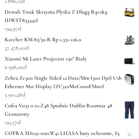
1 886,12
zł
Dewalt Tstak Skrzynia Płytka Z Długą Rączką
(DWST833441)
194,97
zł
Karcher KM 85/50 R Bp 1.351-126.0
37 478,00
zł
Xiaomi Mi Laser Projector 150" Biały
6 998,00
zł
Zebra Zc300 Single Sided 12 Dots/Mm (300 Dpi) Usb
Ethernet Msr Display (ZC310M0C000EM00)
5 910,48
zł
Cofra V052 0 01.Z48 Spodnie Dublin Rozmiar 48
Granatowy
193,57
zł
COFRA SD052-000.W41 LHASA buty ochronne, S3