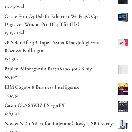
1 269,00
zł
Getac F110 G5 Usb Bt Ethernet Wi-Fi 4G Gps
Digitizer Win. 10 Pro (Fl41Tfti1Hlx)
15 157,16
zł
3B Scientific 3B Tape Taśma Kinezjologiczna
Różowa Rolka 31m
154,96
zł
Papier Półpergamin B1/70X100 40G Biały
18,40
zł
IBM Cognos 8 Business Intelligence
359,53
zł
Casio CLASSWIZ FX-991EX
146,00
zł
Novox NC-1 Mikrofon Pojemnościowy USB Czarny
239,00
zł