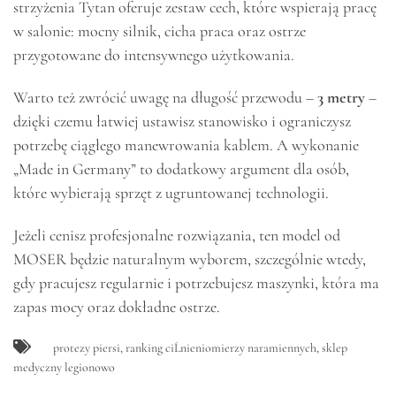
strzyżenia Tytan oferuje zestaw cech, które wspierają pracę
w salonie: mocny silnik, cicha praca oraz ostrze
przygotowane do intensywnego użytkowania.
Warto też zwrócić uwagę na długość przewodu –
3 metry
–
dzięki czemu łatwiej ustawisz stanowisko i ograniczysz
potrzebę ciągłego manewrowania kablem. A wykonanie
„Made in Germany” to dodatkowy argument dla osób,
które wybierają sprzęt z ugruntowanej technologii.
Jeżeli cenisz profesjonalne rozwiązania, ten model od
MOSER będzie naturalnym wyborem, szczególnie wtedy,
gdy pracujesz regularnie i potrzebujesz maszynki, która ma
zapas mocy oraz dokładne ostrze.
protezy piersi
,
ranking ciĹnieniomierzy naramiennych
,
sklep
medyczny legionowo