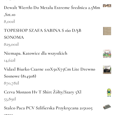
Dewalt Wiertło Do Metalu Extreme Średnica 2.5Mm
,Szt.10
8,00
zł
TOPESHOP SZAFA SABINA S 160 DĄB
SONOMA
829,00
zł
Niemapa. Katowice dla wszystkich
14,62
zł
Vidaxl Biurko Czarne 110X50X75Cm Lite Drewno
Sosnowe (814508)
870,78
zł
Cerva Monzon Hv T Shirt Żółty/Szary 5Xl
53,89
zł
Stalco Paca PCV Szlifierska Przykręcana 215x105
37523