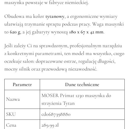
maszynka powstaje w fabryce niemieckiej.
Obudowa ma kolor
tytanowy
, a ergonomiczne wymiary
ułatwiają trzymanie sprzętu podczas pracy. Waga maszynki
to
620 g
, a jej gabaryty wynoszą
180 x 67 x 42 mm
.
Jeśli zależy Ci na sprawdzonym, profesjonalnym narzędziu
z konkretnymi parametrami, ten model ma wszystko, czego
oczekuje salon: dopracowane ostrze, regulację długości,
mocny silnik oraz przewodową niezawodność.
Parametr
Dane techniczne
MOSER Primat 1230 maszynka do
Nazwa
strzyżenia Tytan
SKU
cd0687398880
Cena
289.99 zł