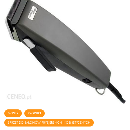
MOSER
PRODUKT
SPRZĘT DO SALONÓW FRYZJERSKICH I KOSMETYCZNYCH