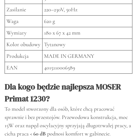
Zasilanie
220–230V, 50Hz
Waga
620 g
Wymiary
180 x 67 x 42 mm
Kolor obudowy
Tytanowy
Produkcja
MADE IN GERMANY
EAN
4015110006589
Dla kogo będzie najlepsza MOSER
Primat 1230?
To model stworzony dla osób, które chcą pracować
sprawnie i bez przestojów. Przewodowa konstrukcja, moc
15W oraz napęd oscylacyjny sprzyjają długotrwałej pracy, a
cicha praca
< 60 dB
podnosi komfort w gabinecie.