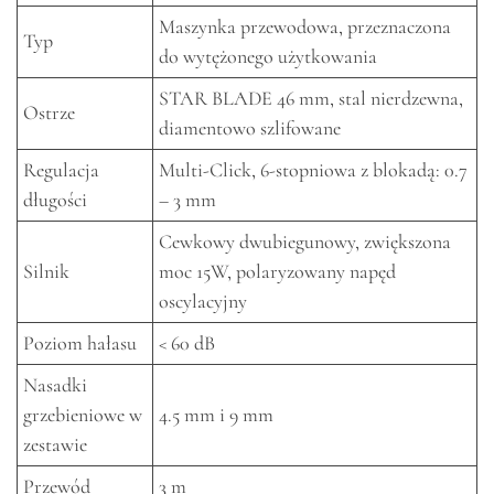
Maszynka przewodowa, przeznaczona
Typ
do wytężonego użytkowania
STAR BLADE 46 mm, stal nierdzewna,
Ostrze
diamentowo szlifowane
Regulacja
Multi-Click, 6-stopniowa z blokadą: 0.7
długości
– 3 mm
Cewkowy dwubiegunowy, zwiększona
Silnik
moc 15W, polaryzowany napęd
oscylacyjny
Poziom hałasu
< 60 dB
Nasadki
grzebieniowe w
4.5 mm i 9 mm
zestawie
Przewód
3 m