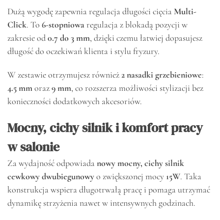
Dużą wygodę zapewnia regulacja długości cięcia
Multi-
Click
. To
6-stopniowa
regulacja z blokadą pozycji w
zakresie od
0.7 do 3 mm
, dzięki czemu łatwiej dopasujesz
długość do oczekiwań klienta i stylu fryzury.
W zestawie otrzymujesz również
2 nasadki grzebieniowe
:
4.5 mm
oraz
9 mm
, co rozszerza możliwości stylizacji bez
konieczności dodatkowych akcesoriów.
Mocny, cichy silnik i komfort pracy
w salonie
Za wydajność odpowiada
nowy mocny, cichy silnik
cewkowy dwubiegunowy
o zwiększonej mocy
15W
. Taka
konstrukcja wspiera długotrwałą pracę i pomaga utrzymać
dynamikę strzyżenia nawet w intensywnych godzinach.