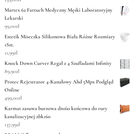
Martex 62 Fartuch Medyczny Męski Laboratoryjny
Lekarski
99,00
zł
Estetik Miseczka Silikonowa Biała Różne Rozmiary
1Szt.
11,99
zł
Knock Down Curver Regał z 4 Szufladami Infinity
89,90
zł
Protec Rejestrator 4-Kanałowy Ahd 5Mpx Podgląd
Online
499,00
zł
Karmat zasuwa burzowa dn160 końcowa do rury
kanalizacyjnej zbk160
137,99
zł