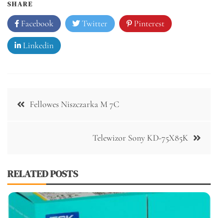
SHARE
Facebook
Twitter
Pinterest
Linkedin
Nawigacja
Fellowes Niszczarka M 7C
wpisu
Telewizor Sony KD-75X85K
RELATED POSTS