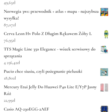
49,63
zł
Norwegia 3w1: przewodnik + atlas + mapa - najszybsza
wysyłka!
87,07
zł
Cerva Leon Hv Polo Z Długim Rękawem Żółty L
76,95
zł
TTS Magic Line 350 Elegance - wózek serwisowy do
sprzątania
4 256,42
zł
Pucio chce siusiu, czyli pożegnanie pieluszki
18,80
zł
Mercury Etui Jelly Do Huawei P40 Lite E/Y7P Jasny
Róż
22,99
zł
Casio AQ-230EGG-2AEF