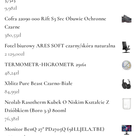
9,98
zł
Cofra 22090 000 Rift S3 Src Obuwie Ochronne
Czarne
380,53
zł
Fotel biurowy ARES SOFT czarny/skóra naturalna
2 129,00
zł
TERMOMETR-HIGROMETR 29161
48,24
zł
Xblitz Pure Beast Czarno-Białe
84,99
zł
Neolab Rasotherm Kubek O Niskim Kształcie Z
Dzióbkiem (Boro 3.3) 800ml
76,38
zł
Monitor BenQ 27" PD2705Q (9H.LJELA.TBE)