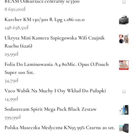
BEAM Odkurzacz centralny sc3500
8 650,00
zł
Karcher KM 130/300 R Lpg 1.186-121.0
248 658,51
zł
Ukryta Mini Kamera Szpiegowska Wifi Czujnik
Ruchu (6226)
29,99
zł
Folia Do Laminowania A4 80Mic. Opus O.Pouch
Super 100 Szt.
34,79
zł
Vaco Wabik Na Muchy I Osy Wkład Do Pułapki
14,99
zł
Sodastream Spirit Mega Pack Black Zestaw
399,99
zł
Polska Maseczka Medyczna KN95 99% Czarna 20 szt.