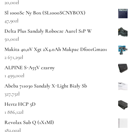
20,00
zł
Sl 1000Sc Ny Box (SL1000SCNYBOX)
47,90
zł
Delta Plus Sandały Robocze Aurel S1P W
50,00
zł
Makita 40,0V Xgt 2X4.0Ah Makpac Df001Gm201
2 671,29
zł
ALPINE S-A55V czarny
1 499,00
zł
Abeba 711030 Sandały X-Light Biały Sb
327,75
zł
Hertz HCP 5D
1 886,12
zł
Revolax Sub Q (1X1Ml)
182,00
zł