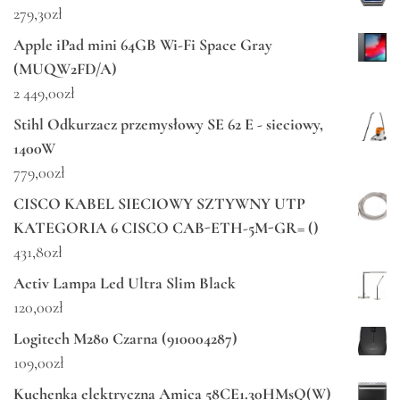
279,30
zł
Apple iPad mini 64GB Wi-Fi Space Gray
(MUQW2FD/A)
2 449,00
zł
Stihl Odkurzacz przemysłowy SE 62 E - sieciowy,
1400W
779,00
zł
CISCO KABEL SIECIOWY SZTYWNY UTP
KATEGORIA 6 CISCO CAB-ETH-5M-GR= ()
431,80
zł
Activ Lampa Led Ultra Slim Black
120,00
zł
Logitech M280 Czarna (910004287)
109,00
zł
Kuchenka elektryczna Amica 58CE1.30HMsQ(W)