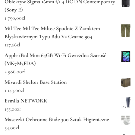
Obiektyw Sigma 16mm f/1.4 DC DN Contemporary
(Sony E)
1 790,00
zł
Mil Tec Mil Tec Miltec Spodnie Z Zamkiem
Błyskawicznym Typu Bdu Va Czarne 904
127,66
zł
Apple iPad Mini 64GB Wi-Fi Gwiezdna Szarość
(MK7M3FDA)
2 986,00
zł
Mivardi Shelter Base Station
1 149,00
zł
Ermila NETWORK
155,00
zł
Maseczki Ochronne Białe 300 Sztuk Higieniczne
54,00
zł