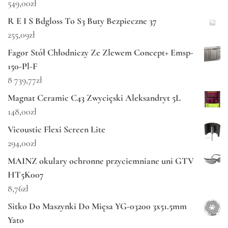
549,00
zł
R E I S Bdgloss To S3 Buty Bezpieczne 37
255,09
zł
Fagor Stół Chłodniczy Ze Zlewem Concept+ Emsp-
150-Pl-F
8 739,77
zł
Magnat Ceramic C43 Zwycięski Aleksandryt 5L
148,00
zł
Vicoustic Flexi Screen Lite
294,00
zł
MAINZ okulary ochronne przyciemniane uni GTV
HT5K007
8,76
zł
Sitko Do Maszynki Do Mięsa YG-03200 3x51.5mm
Yato