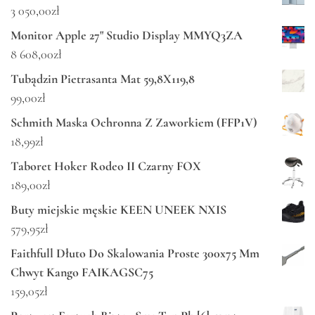
3 050,00
zł
Monitor Apple 27" Studio Display MMYQ3ZA
8 608,00
zł
Tubądzin Pietrasanta Mat 59,8X119,8
99,00
zł
Schmith Maska Ochronna Z Zaworkiem (FFP1V)
18,99
zł
Taboret Hoker Rodeo II Czarny FOX
189,00
zł
Buty miejskie męskie KEEN UNEEK NXIS
579,95
zł
Faithfull Dłuto Do Skalowania Proste 300x75 Mm
Chwyt Kango FAIKAGSC75
159,05
zł