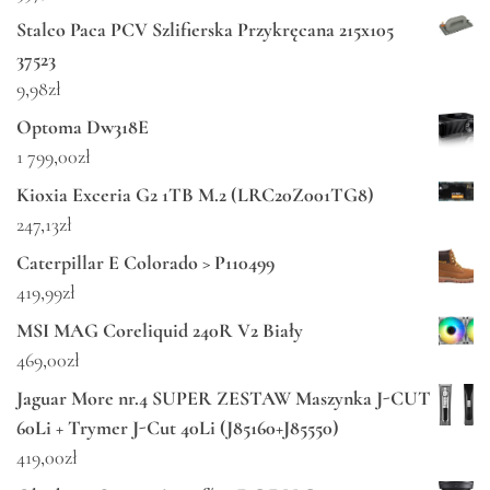
Stalco Paca PCV Szlifierska Przykręcana 215x105
37523
9,98
zł
Optoma Dw318E
1 799,00
zł
Kioxia Exceria G2 1TB M.2 (LRC20Z001TG8)
247,13
zł
Caterpillar E Colorado > P110499
419,99
zł
MSI MAG Coreliquid 240R V2 Biały
469,00
zł
Jaguar More nr.4 SUPER ZESTAW Maszynka J-CUT
60Li + Trymer J-Cut 40Li (J85160+J85550)
419,00
zł