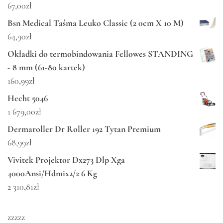
67,00
zł
Bsn Medical Taśma Leuko Classic (2 0cm X 10 M)
64,90
zł
Okładki do termobindowania Fellowes STANDING
- 8 mm (61-80 kartek)
160,99
zł
Hecht 5046
1 679,00
zł
Dermaroller Dr Roller 192 Tytan Premium
68,99
zł
Vivitek Projektor Dx273 Dlp Xga
4000Ansi/Hdmix2/2 6 Kg
2 310,81
zł
zzzzz