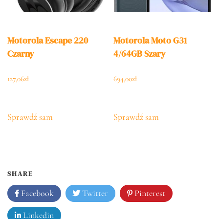
Motorola Escape 220
Motorola Moto G31
Czarny
4/64GB Szary
127,06
zł
694,00
zł
Sprawdź sam
Sprawdź sam
SHARE
Facebook
Twitter
Pinterest
Linkedin