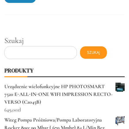
Szukaj
SZUKAJ
PRODUKTY
Urządzenie wielofunkcyjne HP PHOTOSMART
7520 E-ALL-IN-ONE WIFI IMPRESSION RECTO-
VERSO (Cz045B)
649,00
zł
Witeg Pompa Próżniowa/Pompa Laboratoryjna
Rocker 800: 90 Mbar ( 670 Mmhg) 84 L/Min Bez