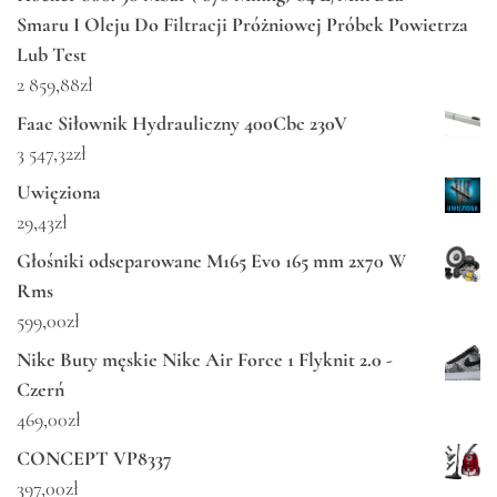
Smaru I Oleju Do Filtracji Próżniowej Próbek Powietrza
Lub Test
2 859,88
zł
Faac Siłownik Hydrauliczny 400Cbc 230V
3 547,32
zł
Uwięziona
29,43
zł
Głośniki odseparowane M165 Evo 165 mm 2x70 W
Rms
599,00
zł
Nike Buty męskie Nike Air Force 1 Flyknit 2.0 -
Czerń
469,00
zł
CONCEPT VP8337
397,00
zł