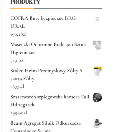
PRODUKTY
COFRA Buty bezpieczne BRC-
URAL
190,28
zł
Maseczki Ochronne Białe 300 Sztuk
Higieniczne
54,00
zł
Stalco Hełm Przemysłowy Żółty S
42059 Żółty
26,99
zł
Smartwatch szpiegowska kamera Full
Hd zegarek
299,00
zł
Beam Agregat Silnik Odkurzacza
Centralnego Sc 385