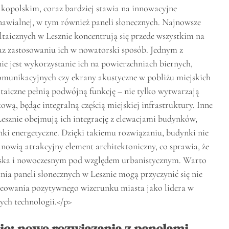
kopolskim, coraz bardziej stawia na innowacyjne
nawialnej, w tym również paneli słonecznych. Najnowsze
ltaicznych w Lesznie koncentrują się przede wszystkim na
raz zastosowaniu ich w nowatorski sposób. Jednym z
ie jest wykorzystanie ich na powierzchniach biernych,
omunikacyjnych czy ekrany akustyczne w pobliżu miejskich
ltaiczne pełnią podwójną funkcję – nie tylko wytwarzają
tkową, będąc integralną częścią miejskiej infrastruktury. Inne
esznie obejmują ich integrację z elewacjami budynków,
ki energetyczne. Dzięki takiemu rozwiązaniu, budynki nie
anowią atrakcyjny element architektoniczny, co sprawia, że
wiska i nowoczesnym pod względem urbanistycznym. Warto
ia paneli słonecznych w Lesznie mogą przyczynić się nie
kreowania pozytywnego wizerunku miasta jako lidera w
ch technologii.</p>
ie: nowe rozwiązania z panelami