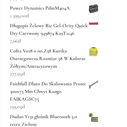
Power Dynamics PdmM404A
1 399,00
zł
Długopis Żelowy Bic Gel-Ocity Quick
Dry Czerwony 949874 K29T1146
7,66
zł
Cofra V018 0 00.Z58 Kurtka
Ostrzegawcza Rozmiar 58 W Kolorze
Żółtym/Antracytowym
277,93
zł
Faithfull Dłuto Do Skalowania Proste
300x75 Mm Chwyt Kango
FAIKAGSC75
159,05
zł
Dudao Y13s głośnik Bluetooth 5.0
retro Zielony