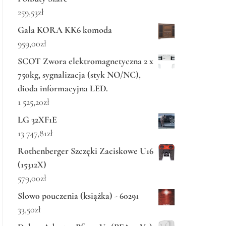
259,53
zł
Gała KORA KK6 komoda
959,00
zł
SCOT Zwora elektromagnetyczna 2 x
750kg, sygnalizacja (styk NO/NC),
dioda informacyjna LED.
1 525,20
zł
LG 32XF1E
13 747,81
zł
Rothenberger Szczęki Zaciskowe U16
(15312X)
579,00
zł
Słowo pouczenia (książka) - 60291
33,50
zł