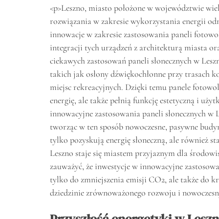
<p>Leszno, miasto położone w województwie wiel
rozwiązania w zakresie wykorzystania energii od
innowacje w zakresie zastosowania paneli fotowo
integracji tych urządzeń z architekturą miasta o
ciekawych zastosowań paneli słonecznych w Leszn
takich jak osłony dźwiękochłonne przy trasach k
miejsc rekreacyjnych. Dzięki temu panele fotowo
energię, ale także pełnią funkcję estetyczną i uży
innowacyjne zastosowania paneli słonecznych w L
tworząc w ten sposób nowoczesne, pasywne budyn
tylko pozyskują energię słoneczną, ale również st
Leszno staje się miastem przyjaznym dla środo
zauważyć, że inwestycje w innowacyjne zastosowan
tylko do zmniejszenia emisji CO2, ale także do 
dziedzinie zrównoważonego rozwoju i nowoczesny
Przyszłość energetyki w Leszn