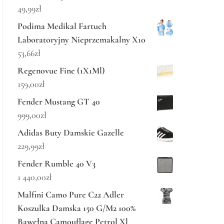
49,99
zł
Podima Medikal Fartuch
Laboratoryjny Nieprzemakalny X10
53,66
zł
Regenovue Fine (1X1Ml)
159,00
zł
Fender Mustang GT 40
999,00
zł
Adidas Buty Damskie Gazelle
229,99
zł
Fender Rumble 40 V3
1 440,00
zł
Malfini Camo Pure C22 Adler
Koszulka Damska 150 G/M2 100%
Bawełna Camouflage Petrol Xl