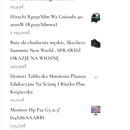
29,45
zł
Hitachi Rp250Ydm Wa Gniazdo 40-
2000W (Rp250Ydmwa)
2 199,00
zł
Buty do chodzenia męskie, Skechers
Summits New World , SPRAWDŹ
OKAZJE NA WIOSNĘ
249,99
zł
Demart Tabliczka Mnożenia Plansza
Edukacyjna Na Ścianę I Biurko Plus
Książeczka
10,00
zł
Monitor Hp P22 G5 21.5"
(64X86AAABB)
733,72
zł