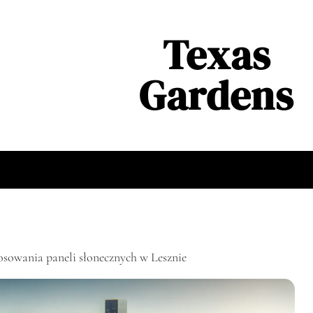
Texas
Gardens
osowania paneli słonecznych w Lesznie