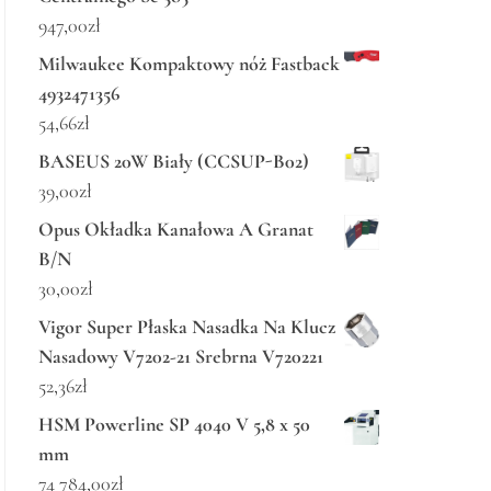
947,00
zł
Milwaukee Kompaktowy nóż Fastback
4932471356
54,66
zł
BASEUS 20W Biały (CCSUP-B02)
39,00
zł
Opus Okładka Kanałowa A Granat
B/N
30,00
zł
Vigor Super Płaska Nasadka Na Klucz
Nasadowy V7202-21 Srebrna V720221
52,36
zł
HSM Powerline SP 4040 V 5,8 x 50
mm
74 784,00
zł