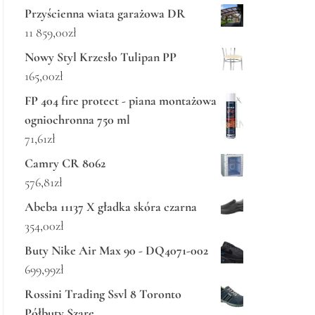
Przyścienna wiata garażowa DR
11 859,00
zł
Nowy Styl Krzesło Tulipan PP
165,00
zł
FP 404 fire protect - piana montażowa
ogniochronna 750 ml
71,61
zł
Camry CR 8062
576,81
zł
Abeba 11137 X gładka skóra czarna
354,00
zł
Buty Nike Air Max 90 - DQ4071-002
699,99
zł
Rossini Trading Ssvl 8 Toronto
Półbuty Szare