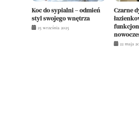
Koc do sypialni – odmień
Czarne d
styl swojego wnętrza
łazienkow
funkcjon
25 września 2025
nowocze
22 maja 2