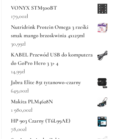
VONYX STM500BT
179,00
zł
Nutridrink Protein Omega 3 rześki
smak mango brzoskwinia 4x125ml
30,99
zł
KABEL Przewód USB do komputera
do GoPro Hero 3 3+ 4
14,99
zł
Jabra Elite 85t tytanowo-czarny
649,00
zł
Makita PLM4628N
1 980,00
zł
HP 903 Czarny (T6L99AE)
78,00
zł