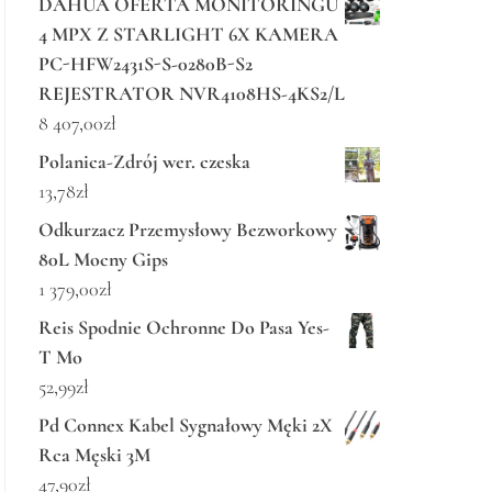
DAHUA OFERTA MONITORINGU
4 MPX Z STARLIGHT 6X KAMERA
PC-HFW2431S-S-0280B-S2
REJESTRATOR NVR4108HS-4KS2/L
8 407,00
zł
Polanica-Zdrój wer. czeska
13,78
zł
Odkurzacz Przemysłowy Bezworkowy
80L Mocny Gips
1 379,00
zł
Reis Spodnie Ochronne Do Pasa Yes-
T Mo
52,99
zł
Pd Connex Kabel Sygnałowy Męki 2X
Rca Męski 3M
47,90
zł