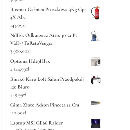
Boxmet Gaśnica Proszkowa 4Kg Gp-
4X Abc
143,09
zł
Nilfisk Odkurzacz Attix 30-21 Pc
VåD-/TøRstøVsuger
3 980,00
zł
Optoma Hd29Hlvx
4 144,99
zł
Biurko Karo Loft Salon Przedpokój
120 Biuro
449,99
zł
Gima Złote Adson Pinceta 12 Cm
110,00
zł
Laptop MSI GE66 Raider