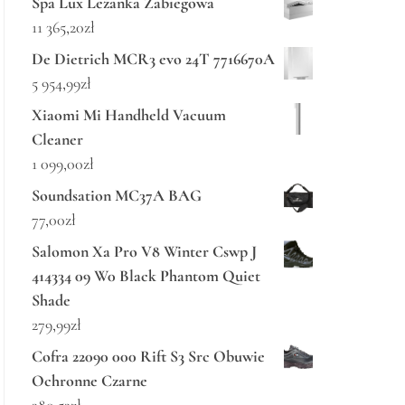
Spa Lux Leżanka Zabiegowa
11 365,20
zł
De Dietrich MCR3 evo 24T 7716670A
5 954,99
zł
Xiaomi Mi Handheld Vacuum
Cleaner
1 099,00
zł
Soundsation MC37A BAG
77,00
zł
Salomon Xa Pro V8 Winter Cswp J
414334 09 W0 Black Phantom Quiet
Shade
279,99
zł
Cofra 22090 000 Rift S3 Src Obuwie
Ochronne Czarne