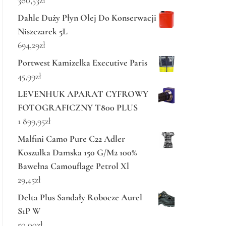
380,53
zł
Dahle Duży Płyn Olej Do Konserwacji
Niszczarek 5L
694,29
zł
Portwest Kamizelka Executive Paris
45,99
zł
LEVENHUK APARAT CYFROWY
FOTOGRAFICZNY T800 PLUS
1 899,95
zł
Malfini Camo Pure C22 Adler
Koszulka Damska 150 G/M2 100%
Bawełna Camouflage Petrol Xl
29,45
zł
Delta Plus Sandały Robocze Aurel
S1P W
50,00
zł