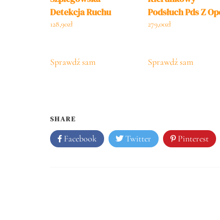
Detekcja Ruchu
Podsłuch Pds Z Op
Dyktafon
Nagrywania Na Ka
128,90
zł
279,00
zł
Sd
Sprawdź sam
Sprawdź sam
SHARE
Facebook
Twitter
Pinterest