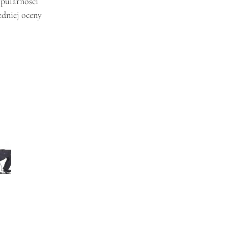
pularności
edniej oceny