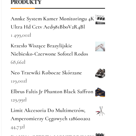
PRODUKTY
Annke System Kamer Monitoringu 4K
Ultra Hd Cctv Aed981Bb0V2R4Bl
1 499,00
zł
Krzesło Wiszące Brazylijskie
Niebiesko-Czerwone Sofotel Rodos
68,66
zł
Neo Trzewiki Robocze Skórzane
119,00
zł
Elbrus Faltis Jr Phanton Black Saffron
129,99
zł
Limit Akcesoria Do Multimetrów,
Amperomierzy Cęgowych 128600202
44,73
zł