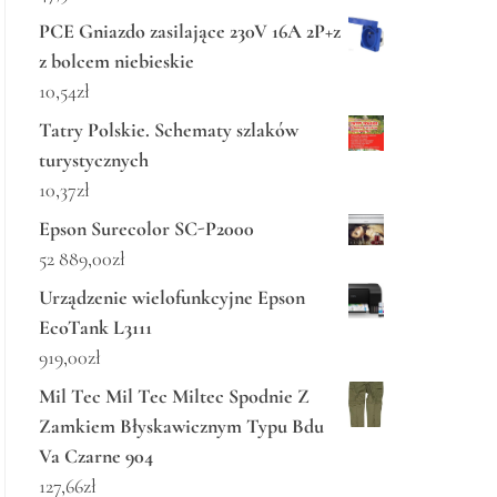
PCE Gniazdo zasilające 230V 16A 2P+z
z bolcem niebieskie
10,54
zł
Tatry Polskie. Schematy szlaków
turystycznych
10,37
zł
Epson Surecolor SC-P2000
52 889,00
zł
Urządzenie wielofunkcyjne Epson
EcoTank L3111
919,00
zł
Mil Tec Mil Tec Miltec Spodnie Z
Zamkiem Błyskawicznym Typu Bdu
Va Czarne 904
127,66
zł