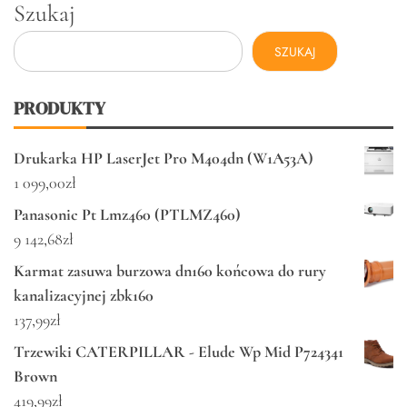
Szukaj
SZUKAJ
PRODUKTY
Drukarka HP LaserJet Pro M404dn (W1A53A)
1 099,00
zł
Panasonic Pt Lmz460 (PTLMZ460)
9 142,68
zł
Karmat zasuwa burzowa dn160 końcowa do rury
kanalizacyjnej zbk160
137,99
zł
Trzewiki CATERPILLAR - Elude Wp Mid P724341
Brown
419,99
zł