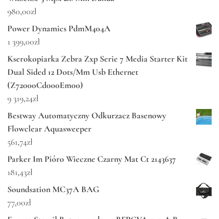
980,00
zł
Power Dynamics PdmM404A
1 399,00
zł
Kserokopiarka Zebra Zxp Serie 7 Media Starter Kit
Dual Sided 12 Dots/Mm Usb Ethernet
(Z72000Cd000Em00)
9 319,24
zł
Bestway Automatyczny Odkurzacz Basenowy
Flowclear Aquasweeper
561,74
zł
Parker Im Pióro Wieczne Czarny Mat Ct 2143637
181,43
zł
Soundsation MC37A BAG
77,00
zł