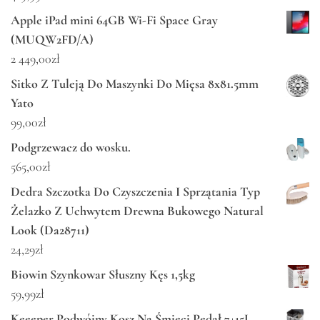
Apple iPad mini 64GB Wi-Fi Space Gray
(MUQW2FD/A)
2 449,00
zł
Sitko Z Tuleją Do Maszynki Do Mięsa 8x81.5mm
Yato
99,00
zł
Podgrzewacz do wosku.
565,00
zł
Dedra Szczotka Do Czyszczenia I Sprzątania Typ
Żelazko Z Uchwytem Drewna Bukowego Natural
Look (Da28711)
24,29
zł
Biowin Szynkowar Słuszny Kęs 1,5kg
59,99
zł
Keeeper Podwójny Kosz Na Śmieci Pedał 7+15L