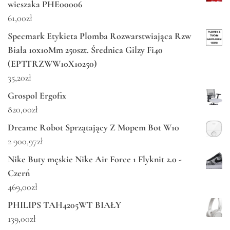
wieszaka PHE00006
61,00
zł
Specmark Etykieta Plomba Rozwarstwiająca Rzw
Biała 10x10Mm 250szt. Średnica Gilzy Fi40
(EPTTRZWW10X10250)
35,20
zł
Grospol Ergofix
820,00
zł
Dreame Robot Sprzątający Z Mopem Bot W10
2 900,97
zł
Nike Buty męskie Nike Air Force 1 Flyknit 2.0 -
Czerń
469,00
zł
PHILIPS TAH4205WT BIAŁY
139,00
zł