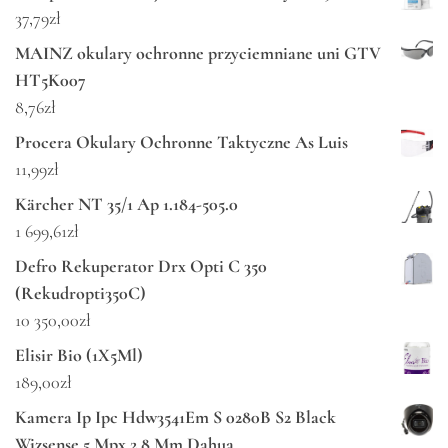
37,79
zł
MAINZ okulary ochronne przyciemniane uni GTV
HT5K007
8,76
zł
Procera Okulary Ochronne Taktyczne As Luis
11,99
zł
Kärcher NT 35/1 Ap 1.184-505.0
1 699,61
zł
Defro Rekuperator Drx Opti C 350
(Rekudropti350C)
10 350,00
zł
Elisir Bio (1X5Ml)
189,00
zł
Kamera Ip Ipc Hdw3541Em S 0280B S2 Black
Wizsense 5 Mpx 2.8 Mm Dahua