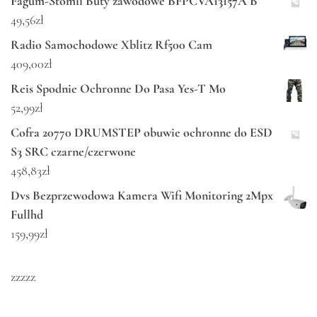
Fagum-Stomil Buty zawodowe BFPCVA13157A B
49,56
zł
Radio Samochodowe Xblitz Rf500 Cam
409,00
zł
Reis Spodnie Ochronne Do Pasa Yes-T Mo
52,99
zł
Cofra 20770 DRUMSTEP obuwie ochronne do ESD
S3 SRC czarne/czerwone
458,83
zł
Dvs Bezprzewodowa Kamera Wifi Monitoring 2Mpx
Fullhd
159,99
zł
zzzzz