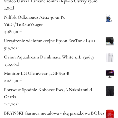
Stalco Ostrza Łamane 18mm 1Kpl-10 Ostrzy 17618
2,85
zł
Nilfisk Odkurzacz Attix 30-21 Pc
VåD-/TøRstøVsuger
3 980,00
zł
Urządzenie wielofunkcyjne Epson EcoTank L3111
919,00
zł
Orion Aquadream Drinkmate White 1,1L 130657
330,00
zł
Monitor LG UltraGear 32GP850-B
2 084,00
zł
Portwest Spodnie Robocze Pw346 Nakolanniki
Gratis
242,00
zł
BRYNSKI Gaśnica metalowa - 1kg proszkowa BC bez