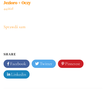
Jezioro + Oczy
(GXP841970)
44,66
zł
Sprawdź sam
SHARE
Facebook
Twitter
Pinterest
Linkedin