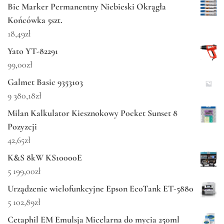
Bic Marker Permanentny Niebieski Okrągła
Końcówka 5szt.
18,49
zł
Yato YT-82291
99,00
zł
Galmet Basic 9353103
9 380,18
zł
Milan Kalkulator Kiesznokowy Pocket Sunset 8
Pozyzcji
42,65
zł
K&S 8kW KS10000E
5 199,00
zł
Urządzenie wielofunkcyjne Epson EcoTank ET-5880
5 102,89
zł
Cetaphil EM Emulsja Micelarna do mycia 250ml