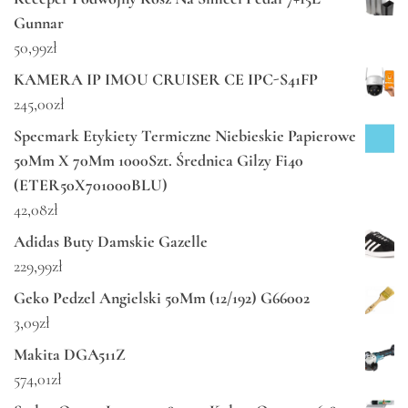
Gunnar
50,99
zł
KAMERA IP IMOU CRUISER CE IPC-S41FP
245,00
zł
Specmark Etykiety Termiczne Niebieskie Papierowe
50Mm X 70Mm 1000Szt. Średnica Gilzy Fi40
(ETER50X701000BLU)
42,08
zł
Adidas Buty Damskie Gazelle
229,99
zł
Geko Pedzel Angielski 50Mm (12/192) G66002
3,09
zł
Makita DGA511Z
574,01
zł