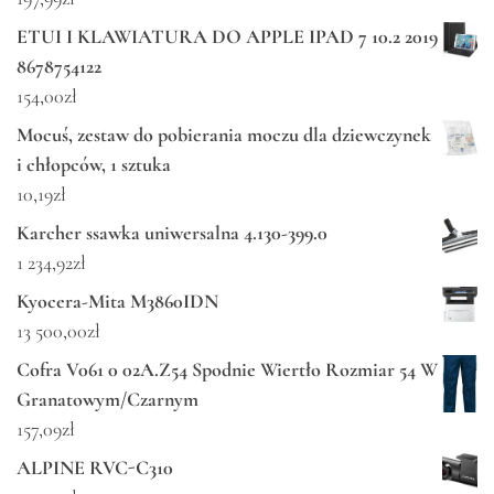
ETUI I KLAWIATURA DO APPLE IPAD 7 10.2 2019
8678754122
154,00
zł
Mocuś, zestaw do pobierania moczu dla dziewczynek
i chłopców, 1 sztuka
10,19
zł
Karcher ssawka uniwersalna 4.130-399.0
1 234,92
zł
Kyocera-Mita M3860IDN
13 500,00
zł
Cofra V061 0 02A.Z54 Spodnie Wiertło Rozmiar 54 W
Granatowym/Czarnym
157,09
zł
ALPINE RVC-C310