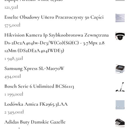
121,51
zł
Esselte Obudowy Uñero Przezroczysty 50 Części
575,00
zł
Hikvision Kamera Ip Szybkoobrotowa Zewnętrzna
Ds-2De2A404Iw-De3/W(C0)(S6)(C) - 3.7Mpx 2.8
12Mm (DS2DE2A404IWDE3)
1 948,32
zł
Samsung Xpress SL-M2070W
494,00
zł
Bosch Serie 6 Unlimited BCS61113
1 199,00
zł
Lodówka Amica FK2965.3LAA
2 349,00
zł
Adidas Buty Damskie Gazelle