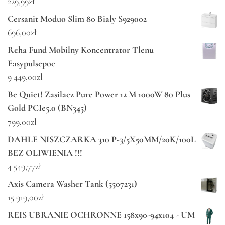
229,99
zł
Cersanit Moduo Slim 80 Biały S929002
696,00
zł
Reha Fund Mobilny Koncentrator Tlenu
Easypulsepoc
9 449,00
zł
Be Quiet! Zasilacz Pure Power 12 M 1000W 80 Plus
Gold PCIe5.0 (BN345)
799,00
zł
DAHLE NISZCZARKA 310 P-3/5X50MM/20K/100L
BEZ OLIWIENIA !!!
4 549,77
zł
Axis Camera Washer Tank (5507231)
15 919,00
zł
REIS UBRANIE OCHRONNE 158x90-94x104 - UM