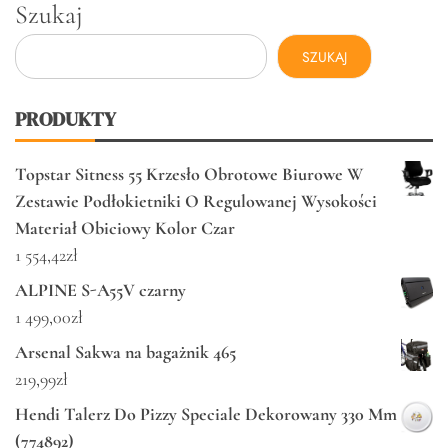
Szukaj
SZUKAJ
PRODUKTY
Topstar Sitness 55 Krzesło Obrotowe Biurowe W
Zestawie Podłokietniki O Regulowanej Wysokości
Materiał Obiciowy Kolor Czar
1 554,42
zł
ALPINE S-A55V czarny
1 499,00
zł
Arsenal Sakwa na bagażnik 465
219,99
zł
Hendi Talerz Do Pizzy Speciale Dekorowany 330 Mm
(774892)