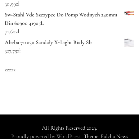
30,99
zł
Sw-Stahl Vde Szczypce Do Pomp Wodnych 240mm
Din 60900 41905L
71,60
zł
Abeba 711030 Sandały X-Light Biały Sb
327,75
zł
zzzzz
All Rights Reserved 2023.
Proudly powered by WordPress
|
Theme: Falcha News