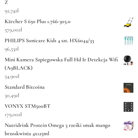
Z
92,74
zł
Kärcher S 650 Plus 1.766-305.0
579,00
zł
PHILIPS Sonicare Kids 4 szt. HX6044/33
96,53
zł
Mini Kamera Szpiegowska Full Hd Ir Detekcja Wifi
(A9BLACK)
54,90
zł
Standard Bitcoina
30,49
zł
VONYX STM500BT
179,00
zł
Nutridrink Protein Omega 3 rześki smak mango
brzoskwinia 4x125ml