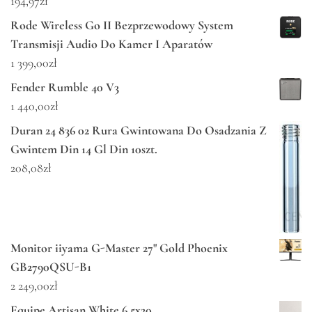
194,97
zł
Rode Wireless Go II Bezprzewodowy System
Transmisji Audio Do Kamer I Aparatów
1 399,00
zł
Fender Rumble 40 V3
1 440,00
zł
Duran 24 836 02 Rura Gwintowana Do Osadzania Z
Gwintem Din 14 Gl Din 10szt.
208,08
zł
Monitor iiyama G-Master 27" Gold Phoenix
GB2790QSU-B1
2 249,00
zł
Equipe Artisan White 6,5x20