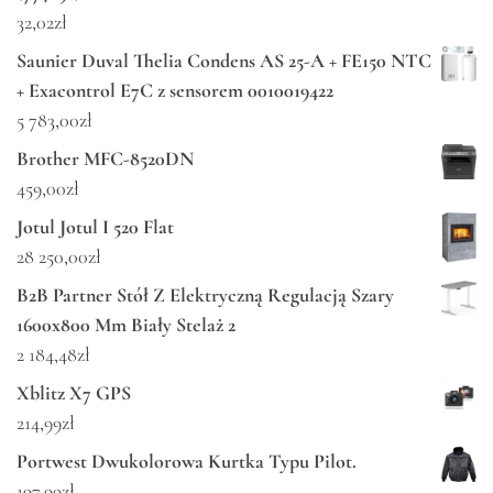
32,02
zł
Saunier Duval Thelia Condens AS 25-A + FE150 NTC
+ Exacontrol E7C z sensorem 0010019422
5 783,00
zł
Brother MFC-8520DN
459,00
zł
Jotul Jotul I 520 Flat
28 250,00
zł
B2B Partner Stół Z Elektryczną Regulacją Szary
1600x800 Mm Biały Stelaż 2
2 184,48
zł
Xblitz X7 GPS
214,99
zł
Portwest Dwukolorowa Kurtka Typu Pilot.
197,99
zł