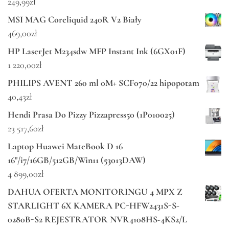
249,99
zł
MSI MAG Coreliquid 240R V2 Biały
469,00
zł
HP LaserJet M234sdw MFP Instant Ink (6GX01F)
1 220,00
zł
PHILIPS AVENT 260 ml 0M+ SCF070/22 hipopotam
40,43
zł
Hendi Prasa Do Pizzy Pizzapress50 (1P010025)
23 517,60
zł
Laptop Huawei MateBook D 16
16"/i7/16GB/512GB/Win11 (53013DAW)
4 899,00
zł
DAHUA OFERTA MONITORINGU 4 MPX Z
STARLIGHT 6X KAMERA PC-HFW2431S-S-
0280B-S2 REJESTRATOR NVR4108HS-4KS2/L