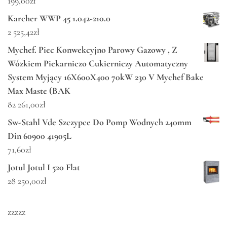
199,00
zł
Karcher WWP 45 1.042-210.0
2 525,42
zł
Mychef. Piec Konwekcyjno Parowy Gazowy , Z
Wózkiem Piekarniczo Cukierniczy Automatyczny
System Myjący 16X600X400 70kW 230 V Mychef Bake
Max Maste (BAK
82 261,00
zł
Sw-Stahl Vde Szczypce Do Pomp Wodnych 240mm
Din 60900 41905L
71,60
zł
Jotul Jotul I 520 Flat
28 250,00
zł
zzzzz