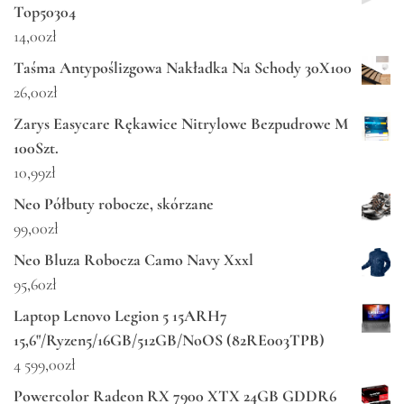
Top50304
14,00
zł
Taśma Antypoślizgowa Nakładka Na Schody 30X100
26,00
zł
Zarys Easycare Rękawice Nitrylowe Bezpudrowe M
100Szt.
10,99
zł
Neo Półbuty robocze, skórzane
99,00
zł
Neo Bluza Robocza Camo Navy Xxxl
95,60
zł
Laptop Lenovo Legion 5 15ARH7
15,6"/Ryzen5/16GB/512GB/NoOS (82RE003TPB)
4 599,00
zł
Powercolor Radeon RX 7900 XTX 24GB GDDR6