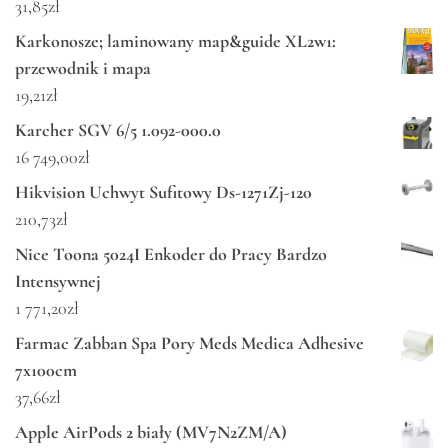
31,85
zł
Karkonosze; laminowany map&guide XL2w1:
przewodnik i mapa
19,21
zł
Karcher SGV 6/5 1.092-000.0
16 749,00
zł
Hikvision Uchwyt Sufitowy Ds-1271Zj-120
210,73
zł
Nice Toona 5024I Enkoder do Pracy Bardzo
Intensywnej
1 771,20
zł
Farmac Zabban Spa Pory Meds Medica Adhesive
7x100cm
37,66
zł
Apple AirPods 2 biały (MV7N2ZM/A)