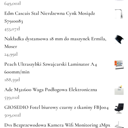
649,00
zł
Edm Cascais Stal Nierdzewna Cynk Mosiądz
S7910083
453,07
zł
Nakładka dystansowa 18 mm do maszynek Ermila,
Moser
24,99
zł
Peach Ultraszybki Szwajcarski Laminator A4
600mm/min
188,59
zł
Ade M321600 Waga Podłogowa Elektroniczna
539,01
zł
GIOSEDIO Fotel biurowy czarny z tkaniny FBJ004
509,00
zł
Dvs Bezprzewodowa Kamera Wifi Monitoring 2Mpx