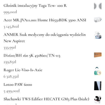
Głośnik instalacyjny Taga Tcw- 100 R
999,00
zł
Acer MR.JVA11.001 Home H6531BDK 3500 ANSI
3 145,80
zł
ANMER Ssak medyczny do odciągania wydzielin
New Aspiret
333,99
zł
Di1610/BH 160 5K 4518601/TN-113
239,85
zł
Roger Lic-Viso-Is-Axie
6 328,35
zł
Lotoo PAW 6000
5 499,00
zł
Słuchawki TWS Edifier HECATE GM3 Plus (białe)