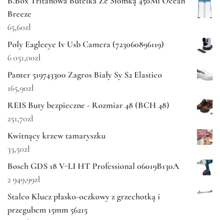
B.Box Tritanowa Butelka Ze Słomką 450Ml Ocean
Breeze
65,60
zł
Poly Eagleeye Iv Usb Camera (723060896119)
6 051,00
zł
Panter 519743300 Zagros Biały Sy S2 Elastico
165,90
zł
REIS Buty bezpieczne - Rozmiar 48 (BCH 48)
251,70
zł
Kwitnący krzew tamaryszku
33,50
zł
Bosch GDS 18 V-LI HT Professional 06019B130A
2 949,99
zł
Stalco Klucz płasko-oczkowy z grzechotką i
przegubem 15mm 56215