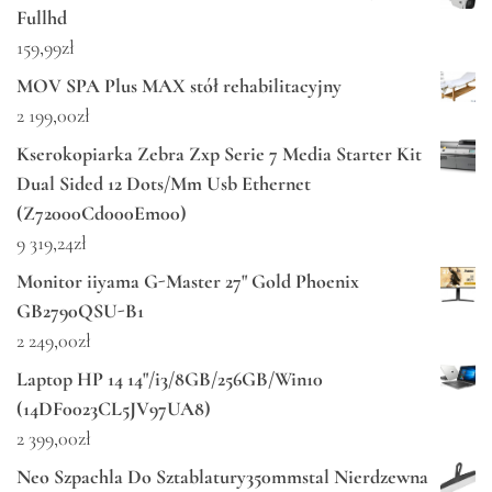
Fullhd
159,99
zł
MOV SPA Plus MAX stół rehabilitacyjny
2 199,00
zł
Kserokopiarka Zebra Zxp Serie 7 Media Starter Kit
Dual Sided 12 Dots/Mm Usb Ethernet
(Z72000Cd000Em00)
9 319,24
zł
Monitor iiyama G-Master 27" Gold Phoenix
GB2790QSU-B1
2 249,00
zł
Laptop HP 14 14"/i3/8GB/256GB/Win10
(14DF0023CL5JV97UA8)
2 399,00
zł
Neo Szpachla Do Sztablatury350mmstal Nierdzewna