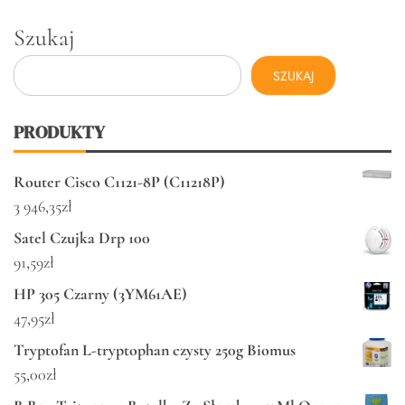
Szukaj
SZUKAJ
PRODUKTY
Router Cisco C1121-8P (C11218P)
3 946,35
zł
Satel Czujka Drp 100
91,59
zł
HP 305 Czarny (3YM61AE)
47,95
zł
Tryptofan L-tryptophan czysty 250g Biomus
55,00
zł