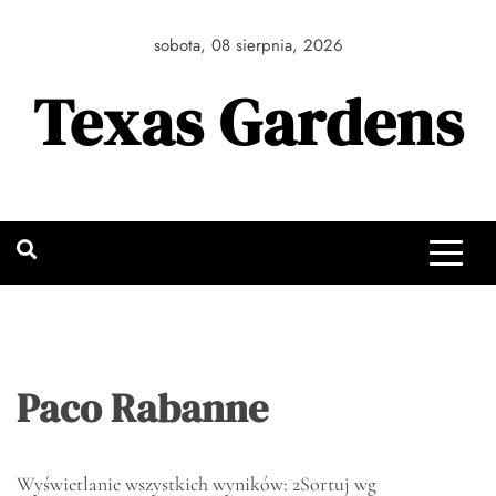
Skip
to
sobota, 08 sierpnia, 2026
content
Texas Gardens
Paco Rabanne
Wyświetlanie wszystkich wyników: 2
Sortuj wg