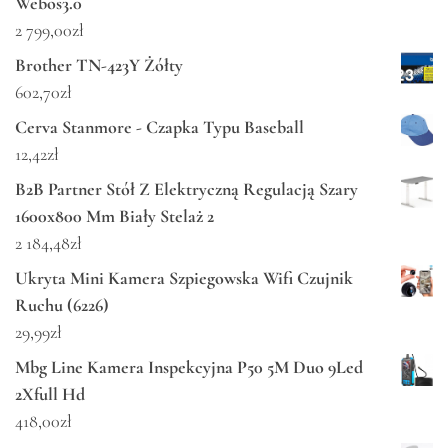
Webos3.0
2 799,00
zł
Brother TN-423Y Żółty
602,70
zł
Cerva Stanmore - Czapka Typu Baseball
12,42
zł
B2B Partner Stół Z Elektryczną Regulacją Szary
1600x800 Mm Biały Stelaż 2
2 184,48
zł
Ukryta Mini Kamera Szpiegowska Wifi Czujnik
Ruchu (6226)
29,99
zł
Mbg Line Kamera Inspekcyjna P50 5M Duo 9Led
2Xfull Hd
418,00
zł