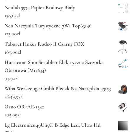
Neolab 5974 Papier Kodowy Biały
138,65
zł
Neo Naczynia Turystyczne 7W1 Top63146
123,00
zł
Taboret Hoker Rodeo II Czarny FOX
189,00
zł
Hurricane Spin Scrubber Elektryczna Szczotka
Obrotowa (M12634)
99,90
zł
Wiha Werkzeuge Gmbh Plecak Na Narzędzia 45153
2 649,95
zł
Orno OR-AE-1342
205,09
zł
Lg Electronics 49Uh5C-B Edge Led, Ultra Hd,