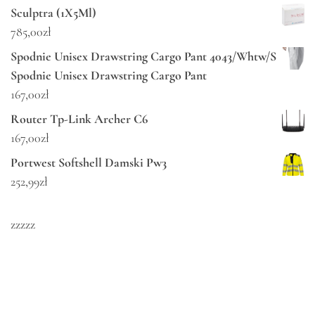
Sculptra (1X5Ml)
785,00
zł
Spodnie Unisex Drawstring Cargo Pant 4043/Whtw/S
Spodnie Unisex Drawstring Cargo Pant
167,00
zł
Router Tp-Link Archer C6
167,00
zł
Portwest Softshell Damski Pw3
252,99
zł
zzzzz