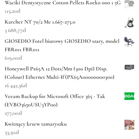
Waciki Dentystyczne Cotton Pellets Roeko 000 1 5G
115,20
zł
Karcher NT 70/2 Me 1.667-275.0
3 688,77
zł
GIOSEDIO Fotel biurowy GIOSEDIO szary, model
FBR011 FBR011
619,00
zł
Honeywell Px65A 12 Dots/Mm (300 Dpi) Disp.
(Colour) Ethernet Multi-If (PX65A00000000300)
16 442,36
zł
Veeam Backup for Microsoft Office 365 - Tak
(EVBO3650USU3YP00)
277,00
zł
Kwitnący krzew tamaryszku
33,50
zł