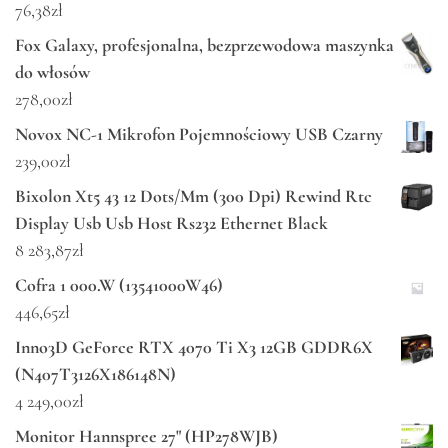
76,38
zł
Fox Galaxy, profesjonalna, bezprzewodowa maszynka
do włosów
278,00
zł
Novox NC-1 Mikrofon Pojemnościowy USB Czarny
239,00
zł
Bixolon Xt5 43 12 Dots/Mm (300 Dpi) Rewind Rtc
Display Usb Usb Host Rs232 Ethernet Black
8 283,87
zł
Cofra 1 000.W (13541000W46)
446,65
zł
Inno3D GeForce RTX 4070 Ti X3 12GB GDDR6X
(N407T3126X186148N)
4 249,00
zł
Monitor Hannspree 27" (HP278WJB)