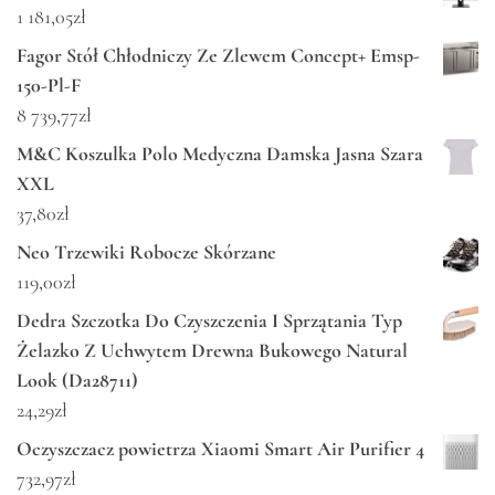
1 181,05
zł
Fagor Stół Chłodniczy Ze Zlewem Concept+ Emsp-
150-Pl-F
8 739,77
zł
M&C Koszulka Polo Medyczna Damska Jasna Szara
XXL
37,80
zł
Neo Trzewiki Robocze Skórzane
119,00
zł
Dedra Szczotka Do Czyszczenia I Sprzątania Typ
Żelazko Z Uchwytem Drewna Bukowego Natural
Look (Da28711)
24,29
zł
Oczyszczacz powietrza Xiaomi Smart Air Purifier 4
732,97
zł