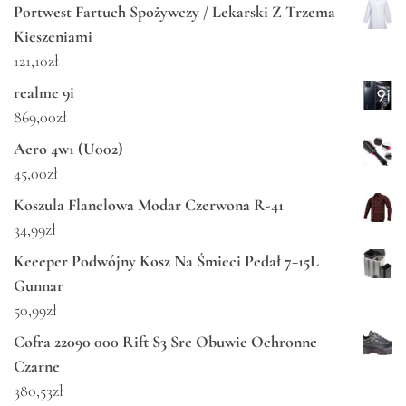
Portwest Fartuch Spożywczy / Lekarski Z Trzema
Kieszeniami
121,10
zł
realme 9i
869,00
zł
Aero 4w1 (U002)
45,00
zł
Koszula Flanelowa Modar Czerwona R-41
34,99
zł
Keeeper Podwójny Kosz Na Śmieci Pedał 7+15L
Gunnar
50,99
zł
Cofra 22090 000 Rift S3 Src Obuwie Ochronne
Czarne
380,53
zł