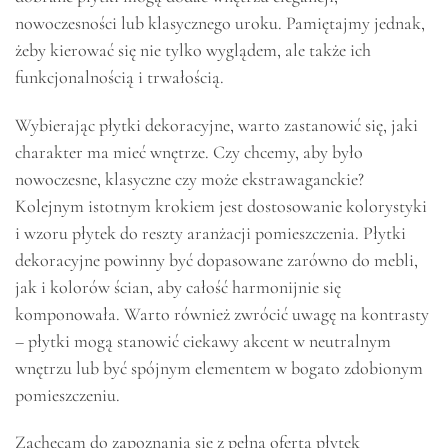
nowoczesności lub klasycznego uroku. Pamiętajmy jednak,
żeby kierować się nie tylko wyglądem, ale także ich
funkcjonalnością i trwałością.
Wybierając płytki dekoracyjne, warto zastanowić się, jaki
charakter ma mieć wnętrze. Czy chcemy, aby było
nowoczesne, klasyczne czy może ekstrawaganckie?
Kolejnym istotnym krokiem jest dostosowanie kolorystyki
i wzoru płytek do reszty aranżacji pomieszczenia. Płytki
dekoracyjne powinny być dopasowane zarówno do mebli,
jak i kolorów ścian, aby całość harmonijnie się
komponowała. Warto również zwrócić uwagę na kontrasty
– płytki mogą stanowić ciekawy akcent w neutralnym
wnętrzu lub być spójnym elementem w bogato zdobionym
pomieszczeniu.
Zachęcam do zapoznania się z pełną ofertą płytek