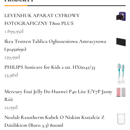
LEVENHUK APARAT CYFROWY
FOTOGRAFICZNY T800 PLUS
1 899,95
zł
Ikea Trotten Tablica Ogłoszeniowa Antracytowa
(30492690)
239,99
zł
PHILIPS Sonicare for Kids 2 szt. HX6042/33
53,98
zł
Mercury Etui Jelly Do Huawei P40 Lite E/Y7P Jasny
Róż
22,99
zł
Neolab Rasotherm Kubek O Niskim Kształcie Z
Dzióbkiem (Boro 3.3) 800ml