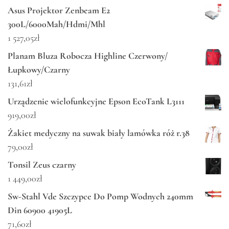
Asus Projektor Zenbeam E2
300L/6000Mah/Hdmi/Mhl
1 527,05
zł
Planam Bluza Robocza Highline Czerwony/
Łupkowy/Czarny
131,61
zł
Urządzenie wielofunkcyjne Epson EcoTank L3111
919,00
zł
Żakiet medyczny na suwak biały lamówka róż r.38
79,00
zł
Tonsil Zeus czarny
1 449,00
zł
Sw-Stahl Vde Szczypce Do Pomp Wodnych 240mm
Din 60900 41905L
71,60
zł